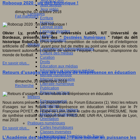
Jeux 4/12 ans
Robocup 2020 : un défi historique !
Jeux sérieux
Jeux vidéo
dimanche, 07 octobre 2018
Langages
Fait marquant
Ecriture
Humour
Langue orale
Langues vivantes
Olivier Ly, professeur des universités LaBRI, IUT Université de
Lecture
Bordeaux, présente, lors des "
Destinées Numériques
" l’objet du défi
Programmation
historique RoboCup
(Plus grande compétition de robotique et d’intelligence
Médias
artificielle du monde) ayant pour but de mettre au point une équipe de robots
Compétences informationnelles
totalement autonomes capable de vaincre l’équipe, humaine, championne du
Culture des médias
monde de football.
Curation
Droits
En savoir plus...
Education aux médias
Information et nouveaux médias
Retours d’usages sur les robots de téléprésence en éducation
Identité numérique
Internet responsable
dimanche, 30 septembre 2018
Littératie numérique
Recherche
Publication
Réseaux sociaux
Métiers
Entrepreneuriat
Nous avions présenté ce dispositif lors du Forum Educavox (1). Voici les retours
Entreprises
d’usages sur les robots de téléprésence en éducation réalisé par le Pr
Evolutions des métiers
Françoise POYET, de l’Espe de Lyon, dans le cadre du projet PRESUME. Note
Métiers du numérique
de synthèse extraite du rapport final PRESUME UNR-RA, Université de Lyon,
Orientation
mai 2018
Pratiques numériques
Cartes heuristiques
En savoir plus...
Classes inversées
Environnement Numérique de Travail
L’Académie des technologies : "Faire monter en puissance les