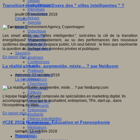
Débats
Faits marquants
Transition énergétique : vers des " villes intelligentes " ?
Interviews
Reportages
jeudi, 08 novembre 2018
Brèves
Débats
Agenda
Innover
Didactique
Dispositifs
Les smart cities, ou " villes intelligentes ", sont-elles la clé de la transition
Pédagogie
énergétique ? Vraisemblablement, au vu des performances des nouveaux
Recherche
systèmes de gestion de l’espace public. Un seul bémol : le frein que représente
Technologies
la question du partage des données privées et publiques.
Savoir(s)
En savoir plus...
Analyses
Conférences
La réalité virtuelle, augmentée, mixte… ? par Net&com
Outils
Pratiques
Acteurs de l'éducation
mercredi, 31 octobre 2018
Animateurs
La minut’éduc
Chercheurs
Collectivités
Editeurs
L'équipe Net&Com est composée de spécialistes en marketing digital. Ils
EdTech
accompagnent ceux qui le souhaitent, entreprises, TPe, start-up...dans
Encadrement
l'écosystème du Web.
Enseignants
Entreprises
En savoir plus...
Etudiants
Filières industrielles
#C2E 2018 Numérique, Education et Francophonie
Institutionnels
Médiateurs
samedi, 13 octobre 2018
Parents
Reportages
Thématiques