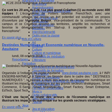
Apprendre et enseigner
Apprendre
Apprentissages
Ce sont les 20 ans du C2E ! Le plus grand Créathon (1) au monde avec 400
Apprentissages collaboratifs
équipes !
L’écosystème de Poitiers labellisé FrenchTech, avec une
Créativité
communauté urbaine qui recèle un fort potentiel est souligné en propos
Culture numérique
d'ouverture par M
ustapha Belgsir
, Vice-président de la communauté. "Ce
Evaluations
campus et ce Créathon enrichit les territoires, amplifie les recherches et
Individualisation
favorise le développement des Start-up. Il augmente le patrimoine
Initiatives
francophone".
Interdisciplinarité
Outils pour la classe
En savoir plus...
Arts et Culture
Art
Destinées Numériques et Economie numérique en Nouvelle-
Cinéma
Aquitaine
Culture
Culture et numérique
lundi, 08 octobre 2018
Dispositifs de médiation
Reportages
Littérature
Formation
Compétences professionnelles
Dispositifs de formation
Organisée à l’initiative de Digital Aquitaine
www.digital-aquitaine.com
, à l' INP/
E- formation
ENSEIRB-MATMECA à Talence, en Gironde dans le cadre des " DESTINEES
Enjeux et évolutions
NUMERIQUES ", la journée a réuni des acteurs de l’économie numérique en
Enseignement supérieur et numérique
illustrant les impacts du numérique sur les grands secteurs stratégiques, Smart
Formations hybrides
Commerce, E-Santé, Smart Mobility&City, Smart Factory, Smart Entreprise,
Formation universitaire
EdTech, Sport Tech.
Mooc’s
Outils collaboratifs
C’était une façon de réunir des acteurs de l’économie numérique en
Sites ressources
illustrant les impacts du numérique sur les grands secteurs stratégiques.
Tutorat
Jeux
En savoir plus...
Jeu et éducation