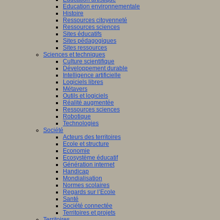
Education environnementale
Histoire
Ressources citoyenneté
Ressources sciences
Sites éducatifs
Sites pédagogiques
Sites ressources
Sciences et techniques
Culture scientifique
Développement durable
Intelligence artificielle
Logiciels libres
Métavers
Outils et logiciels
Réalité augmentée
Ressources sciences
Robotique
Technologies
Société
Acteurs des territoires
Ecole et structure
Economie
Ecosystème éducatif
Génération internet
Handicap
Mondialisation
Normes scolaires
Regards sur l’Ecole
Santé
Société connectée
Territoires et projets
Territoires