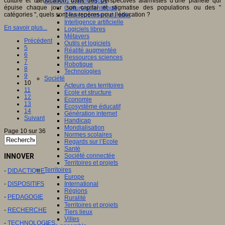
culture et d’éducation, dans des perspectives alarmistes d’une planète qui
Sciences et techniques
épuise chaque jour son capital et stigmatise des populations ou des "
Culture scientifique
catégories ", quels sont les repères pour l’éducation ?
Développement durable
Intelligence artificielle
En savoir plus...
Logiciels libres
Métavers
Précédent
Outils et logiciels
5
Réalité augmentée
6
Ressources sciences
7
Robotique
8
Technologies
9
Société
10
Acteurs des territoires
11
Ecole et structure
12
Economie
13
Ecosystème éducatif
14
Génération internet
Suivant
Handicap
Mondialisation
Page 10 sur 36
Normes scolaires
Regards sur l’Ecole
Santé
INNOVER
Société connectée
Territoires et projets
Territoires
-
DIDACTIQUE
Europe
-
DISPOSITIFS
International
Régions
-
PEDAGOGIE
Ruralité
Territoires et projets
-
RECHERCHE
Tiers lieux
Villes
-
TECHNOLOGIES