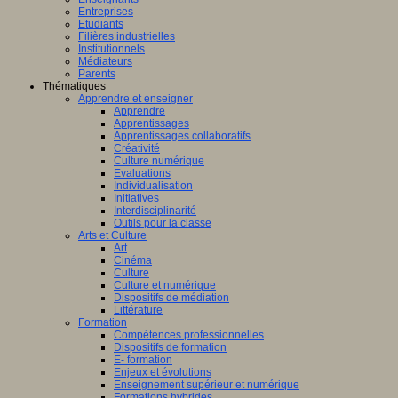
Entreprises
Etudiants
Filières industrielles
Institutionnels
Médiateurs
Parents
Thématiques
Apprendre et enseigner
Apprendre
Apprentissages
Apprentissages collaboratifs
Créativité
Culture numérique
Evaluations
Individualisation
Initiatives
Interdisciplinarité
Outils pour la classe
Arts et Culture
Art
Cinéma
Culture
Culture et numérique
Dispositifs de médiation
Littérature
Formation
Compétences professionnelles
Dispositifs de formation
E- formation
Enjeux et évolutions
Enseignement supérieur et numérique
Formations hybrides