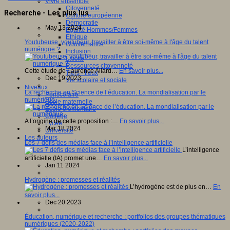
Vivre ensemble
Citoyenneté
Recherche - Les plus lus
Culture européenne
Démocratie
May 13 2024
Egalité Hommes/Femmes
Ethique
Youtubeuse, youtubeur, travailler à être soi-même à l'âge du talent
Gouvernance
numérique ?
Inclusion
Laïcité
Ressources citoyenneté
Cette étude de Laurence Allard…
En savoir plus...
Tiers - lieux
Dec 19 2023
Vie scolaire et sociale
Niveaux
La recherche en Science de l’éducation. La mondialisation par le
Périscolaire
numérique.
Ecole maternelle
Ecole élémentaire
Collège
A l’origine de cette proposition :…
En savoir plus...
Lycée
Mar 18 2024
Université
Les auteurs
Les 7 défis des médias face à l’intelligence artificielle
L’intelligence
artificielle (IA) promet une…
En savoir plus...
Jan 11 2024
Hydrogène : promesses et réalités
L’hydrogène est de plus en…
En
savoir plus...
Dec 20 2023
Éducation, numérique et recherche : portfolios des groupes thématiques
numériques (2020-2022)