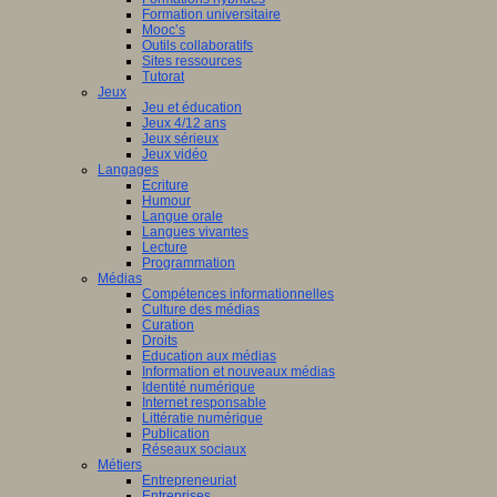
Formation universitaire
Mooc’s
Outils collaboratifs
Sites ressources
Tutorat
Jeux
Jeu et éducation
Jeux 4/12 ans
Jeux sérieux
Jeux vidéo
Langages
Ecriture
Humour
Langue orale
Langues vivantes
Lecture
Programmation
Médias
Compétences informationnelles
Culture des médias
Curation
Droits
Education aux médias
Information et nouveaux médias
Identité numérique
Internet responsable
Littératie numérique
Publication
Réseaux sociaux
Métiers
Entrepreneuriat
Entreprises