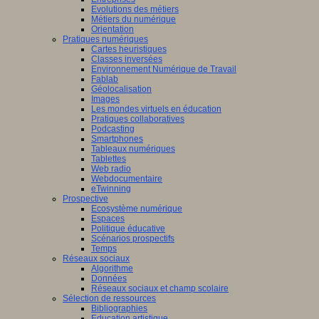
Evolutions des métiers
Métiers du numérique
Orientation
Pratiques numériques
Cartes heuristiques
Classes inversées
Environnement Numérique de Travail
Fablab
Géolocalisation
Images
Les mondes virtuels en éducation
Pratiques collaboratives
Podcasting
Smartphones
Tableaux numériques
Tablettes
Web radio
Webdocumentaire
eTwinning
Prospective
Ecosystème numérique
Espaces
Politique éducative
Scénarios prospectifs
Temps
Réseaux sociaux
Algorithme
Données
Réseaux sociaux et champ scolaire
Sélection de ressources
Bibliographies
Education artistique