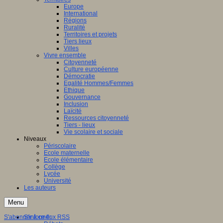
Europe
International
Régions
Ruralité
Territoires et projets
Tiers lieux
Villes
Vivre ensemble
Citoyenneté
Culture européenne
Démocratie
Egalité Hommes/Femmes
Ethique
Gouvernance
Inclusion
Laïcité
Ressources citoyenneté
Tiers - lieux
Vie scolaire et sociale
Niveaux
Périscolaire
Ecole maternelle
Ecole élémentaire
Collège
Lycée
Université
Les auteurs
Menu
S'abonner à ce flux RSS
S'informer