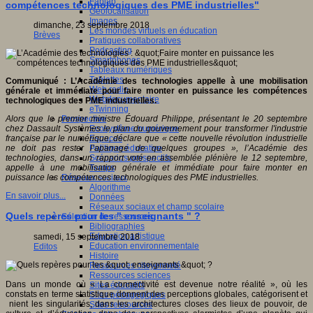
Fablab
compétences technologiques des PME industrielles"
Géolocalisation
Images
dimanche, 23 septembre 2018
Les mondes virtuels en éducation
Brèves
Pratiques collaboratives
Podcasting
Smartphones
Tableaux numériques
Tablettes
Communiqué : L’Académie des technologies appelle à une mobilisation
Web radio
générale et immédiate pour faire monter en puissance les compétences
Webdocumentaire
technologiques des PME industrielles.
eTwinning
Prospective
Alors que le premier ministre Édouard Philippe, présentant le 20 septembre
Ecosystème numérique
chez Dassault Systèmes le plan du gouvernement pour transformer l'industrie
Espaces
française par le numérique, déclare que « cette nouvelle révolution industrielle
Politique éducative
ne doit pas rester l’apanage de quelques groupes », l’Académie des
Scénarios prospectifs
technologies, dans un rapport voté en assemblée plénière le 12 septembre,
Temps
appelle à une mobilisation générale et immédiate pour faire monter en
Réseaux sociaux
puissance les compétences technologiques des PME industrielles.
Algorithme
En savoir plus...
Données
Réseaux sociaux et champ scolaire
Quels repères pour les " enseignants " ?
Sélection de ressources
Bibliographies
Education artistique
samedi, 15 septembre 2018
Education environnementale
Editos
Histoire
Ressources citoyenneté
Ressources sciences
Dans un monde où « La connectivité est devenue notre réalité », où les
Sites éducatifs
constats en terme statistique donnent des perceptions globales, catégorisent et
Sites pédagogiques
nient les singularités, dans les architectures closes des lieux de pouvoir, de
Sites ressources