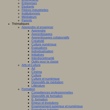
Entreprises
Etudiants
Filières industrielles
Institutionnels
Médiateurs
Parents
Thématiques
Apprendre et enseigner
Apprendre
Apprentissages
Apprentissages collaboratifs
Créativité
Culture numérique
Evaluations
Individualisation
Initiatives
Interdisciplinarité
Outils pour la classe
Arts et Culture
Art
Cinéma
Culture
Culture et numérique
Dispositifs de médiation
Littérature
Formation
Compétences professionnelles
Dispositifs de formation
E- formation
Enjeux et évolutions
Enseignement supérieur et numérique
Formations hybrides