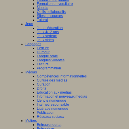
Formation universitaire
Mooc’s
Outils collaboratifs
Sites ressources
Tutorat
Jeux
Jeu et éducation
Jeux 4/12 ans
Jeux sérieux
Jeux vidéo
Langages
Ecriture
Humour
Langue orale
Langues vivantes
Lecture
Programmation
Médias
Compétences informationnelles
Culture des médias
Curation
Droits
Education aux médias
Information et nouveaux médias
Identité numérique
Internet responsable
Littératie numérique
Publication
Réseaux sociaux
Métiers
Entrepreneuriat
Entreprises