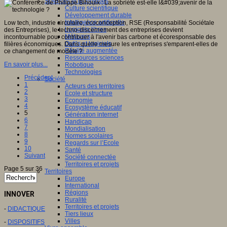
Sciences et techniques
Culture scientifique
Développement durable
Intelligence artificielle
Low tech, industrie circulaire, écoconception, RSE
(Responsabilité Sociétale
Logiciels libres
des Entreprises), le techno-discernement des entreprises devient
Métavers
incontournable pour contribuer à l'avenir bas carbone et écoresponsable des
Outils et logiciels
filières économiques. Dans quelle mesure les entreprises s'emparent-elles de
Réalité augmentée
ce changement de modèle ?
Ressources sciences
En savoir plus...
Robotique
Technologies
Précédent
Société
1
Acteurs des territoires
2
Ecole et structure
3
Economie
4
Ecosystème éducatif
5
Génération internet
6
Handicap
7
Mondialisation
8
Normes scolaires
9
Regards sur l’Ecole
10
Santé
Suivant
Société connectée
Territoires et projets
Page 5 sur 36
Territoires
Europe
International
Régions
INNOVER
Ruralité
Territoires et projets
-
DIDACTIQUE
Tiers lieux
Villes
-
DISPOSITIFS