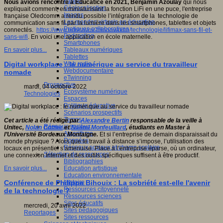
Fablab
Nous avions rencontré à Educatice en 2021, Benjamin Azoulay
qui nous
Géolocalisation
expliquait comment, en miniaturisant la fonction LiFi en une puce, l'entreprise
Images
française Oledcomm a rendu possible l’intégration de la technologie de
Les mondes virtuels en éducation
communication sans fil par la lumière dans les smartphones, tablettes et objets
Pratiques collaboratives
connectés.
https://www.educavox.fr/innovation/technologie/lifimax-sans-fil-et-
Podcasting
sans-wifi
. En voici une application en école maternelle.
Smartphones
Tableaux numériques
En savoir plus...
Tablettes
Web radio
Digital workplace : le numérique au service du travailleur
Webdocumentaire
nomade
eTwinning
Prospective
mardi, 04 octobre 2022
Ecosystème numérique
Technologies
Espaces
Politique éducative
Scénarios prospectifs
Temps
Cet article a été rédigé par
Alexandre Bertin
responsable de la veille à
Réseaux sociaux
Unitec,
Nolan Cottier
et
Naémi Monfeuillard
, étudiants en Master à
Algorithme
l’Université Bordeaux Montaigne.
Et si l’entreprise de demain disparaissait du
Données
monde physique ? Alors que le travail à distance s’impose, l’utilisation des
Réseaux sociaux et champ scolaire
locaux en présentiel s’amenuise. Place à l’entreprise éparse, où un ordinateur,
Sélection de ressources
une connexion Internet et des outils spécifiques suffisent à être productif.
Bibliographies
Education artistique
En savoir plus...
Education environnementale
Histoire
Conférence de Philippe Bihouix : La sobriété est-elle l'avenir
Ressources citoyenneté
de la technologie ?
Ressources sciences
Sites éducatifs
mercredi, 20 avril 2022
Sites pédagogiques
Reportages
Sites ressources