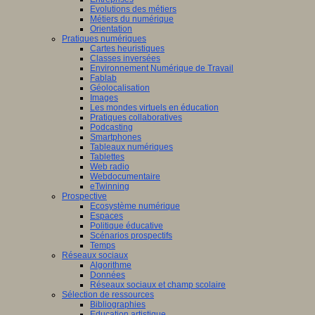
Evolutions des métiers
Métiers du numérique
Orientation
Pratiques numériques
Cartes heuristiques
Classes inversées
Environnement Numérique de Travail
Fablab
Géolocalisation
Images
Les mondes virtuels en éducation
Pratiques collaboratives
Podcasting
Smartphones
Tableaux numériques
Tablettes
Web radio
Webdocumentaire
eTwinning
Prospective
Ecosystème numérique
Espaces
Politique éducative
Scénarios prospectifs
Temps
Réseaux sociaux
Algorithme
Données
Réseaux sociaux et champ scolaire
Sélection de ressources
Bibliographies
Education artistique