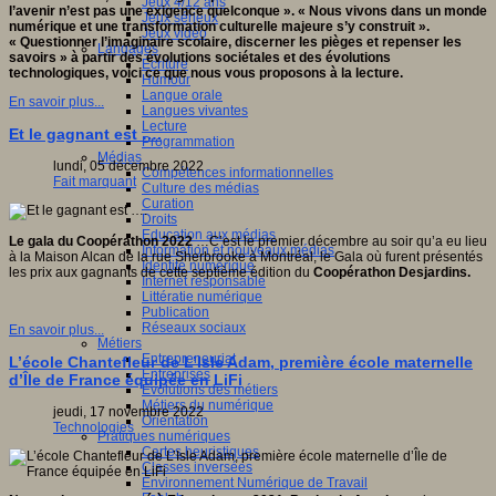
Jeux 4/12 ans
l’avenir n’est pas une exigence quelconque ». « Nous vivons dans un monde
Jeux sérieux
numérique et une transformation culturelle majeure s’y construit ».
Jeux vidéo
« Questionner l’imaginaire scolaire, discerner les pièges et repenser les
Langages
savoirs » à partir des évolutions sociétales et des évolutions
Ecriture
technologiques, voici ce que nous vous proposons à la lecture.
Humour
Langue orale
En savoir plus...
Langues vivantes
Lecture
Et le gagnant est ….
Programmation
Médias
lundi, 05 décembre 2022
Compétences informationnelles
Fait marquant
Culture des médias
Curation
Droits
Education aux médias
Le gala du Coopérathon 2022
…C’est le premier décembre au soir qu’a eu lieu
Information et nouveaux médias
à la Maison Alcan de la rue Sherbrooke à Montréal, le Gala où furent présentés
Identité numérique
les prix aux gagnants de cette septième édition du
Coopérathon Desjardins.
Internet responsable
Littératie numérique
Publication
Réseaux sociaux
En savoir plus...
Métiers
Entrepreneuriat
L’école Chantefleur de L’Isle Adam, première école maternelle
Entreprises
d’Île de France équipée en LiFi
Evolutions des métiers
Métiers du numérique
jeudi, 17 novembre 2022
Orientation
Technologies
Pratiques numériques
Cartes heuristiques
Classes inversées
Environnement Numérique de Travail