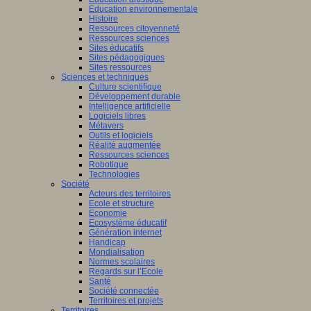
Education environnementale
Histoire
Ressources citoyenneté
Ressources sciences
Sites éducatifs
Sites pédagogiques
Sites ressources
Sciences et techniques
Culture scientifique
Développement durable
Intelligence artificielle
Logiciels libres
Métavers
Outils et logiciels
Réalité augmentée
Ressources sciences
Robotique
Technologies
Société
Acteurs des territoires
Ecole et structure
Economie
Ecosystème éducatif
Génération internet
Handicap
Mondialisation
Normes scolaires
Regards sur l’Ecole
Santé
Société connectée
Territoires et projets
Territoires