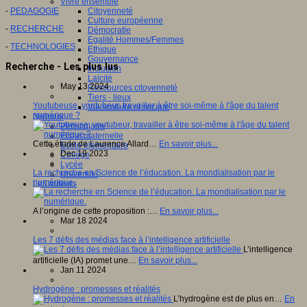
Vivre ensemble
-
PEDAGOGIE
Citoyenneté
Culture européenne
-
RECHERCHE
Démocratie
Egalité Hommes/Femmes
-
TECHNOLOGIES
Ethique
Gouvernance
Recherche - Les plus lus
Inclusion
Laïcité
May 13 2024
Ressources citoyenneté
Tiers - lieux
Youtubeuse, youtubeur, travailler à être soi-même à l'âge du talent
Vie scolaire et sociale
numérique ?
Niveaux
Périscolaire
Ecole maternelle
Cette étude de Laurence Allard…
En savoir plus...
Ecole élémentaire
Dec 19 2023
Collège
Lycée
La recherche en Science de l’éducation. La mondialisation par le
Université
numérique.
Les auteurs
A l’origine de cette proposition :…
En savoir plus...
Mar 18 2024
Les 7 défis des médias face à l’intelligence artificielle
L’intelligence
artificielle (IA) promet une…
En savoir plus...
Jan 11 2024
Hydrogène : promesses et réalités
L’hydrogène est de plus en…
En