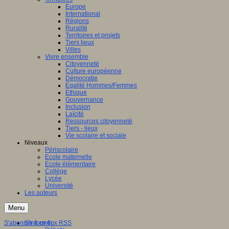
Europe
International
Régions
Ruralité
Territoires et projets
Tiers lieux
Villes
Vivre ensemble
Citoyenneté
Culture européenne
Démocratie
Egalité Hommes/Femmes
Ethique
Gouvernance
Inclusion
Laïcité
Ressources citoyenneté
Tiers - lieux
Vie scolaire et sociale
Niveaux
Périscolaire
Ecole maternelle
Ecole élémentaire
Collège
Lycée
Université
Les auteurs
Menu
S'abonner à ce flux RSS
S'informer