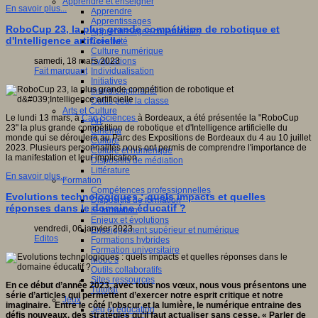
Apprendre et enseigner
En savoir plus...
Apprendre
Apprentissages
RoboCup 23, la plus grande compétition de robotique et
Apprentissages collaboratifs
d'Intelligence artificielle
Créativité
Culture numérique
Evaluations
samedi, 18 mars 2023
Individualisation
Fait marquant
Initiatives
Interdisciplinarité
Outils pour la classe
Arts et Culture
Le lundi 13 mars, à
Cap Sciences
à Bordeaux, a été présentée la "RoboCup
Art
23" la plus grande compétition de robotique et d'Intelligence artificielle du
Cinéma
monde qui se déroulera au Parc des Expositions de Bordeaux du 4 au 10 juillet
Culture
2023. Plusieurs personnalités nous ont permis de comprendre l'importance de
Culture et numérique
la manifestation et leur implication.
Dispositifs de médiation
Littérature
En savoir plus...
Formation
Compétences professionnelles
Evolutions technologiques : quels impacts et quelles
Dispositifs de formation
réponses dans le domaine éducatif ?
E- formation
Enjeux et évolutions
vendredi, 06 janvier 2023
Enseignement supérieur et numérique
Editos
Formations hybrides
Formation universitaire
Mooc’s
Outils collaboratifs
Sites ressources
En ce début d’année 2023, avec tous nos vœux, nous vous présentons une
Tutorat
série d’articles qui permettent d’exercer notre esprit critique et notre
Jeux
imaginaire. Entre le côté l’obscur et la lumière, le numérique entraine des
Jeu et éducation
défis nouveaux, des stratégies qu’il faut actualiser sans cesse. « Parler de