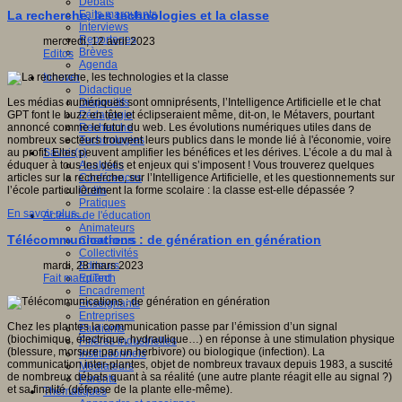
Débats
Faits marquants
La recherche, les technologies et la classe
Interviews
Reportages
mercredi, 12 avril 2023
Brèves
Editos
Agenda
Innover
Didactique
Dispositifs
Les médias numériques sont omniprésents, l’Intelligence Artificielle et le chat
Pédagogie
GPT font le buzz en tête et éclipseraient même, dit-on, le Métavers, pourtant
Recherche
annoncé comme le futur du web. Les évolutions numériques utiles dans de
Technologies
nombreux secteurs trouvent leurs publics dans le monde lié à l'économie, voire
Savoir(s)
au profit. Elles peuvent amplifier les bénéfices et les dérives. L’école a du mal à
Analyses
éduquer à tous les défis et enjeux qui s’imposent ! Vous trouverez quelques
Conférences
articles sur la recherche, sur l’Intelligence Artificielle, et les questionnements sur
Outils
l’école particulièrement la forme scolaire : la classe est-elle dépassée ?
Pratiques
En savoir plus...
Acteurs de l'éducation
Animateurs
Télécommunications : de génération en génération
Chercheurs
Collectivités
Editeurs
mardi, 28 mars 2023
EdTech
Fait marquant
Encadrement
Enseignants
Entreprises
Chez les plantes la communication passe par l’émission d’un signal
Etudiants
(biochimique, électrique, hydraulique…) en réponse à une stimulation physique
Filières industrielles
(blessure, morsure par un herbivore) ou biologique (infection). La
Institutionnels
communication inter-plantes, objet de nombreux travaux depuis 1983, a suscité
Médiateurs
de nombreux débats quant à sa réalité (une autre plante réagit elle au signal ?)
Parents
et sa finalité (défense de la plante elle-même).
Thématiques