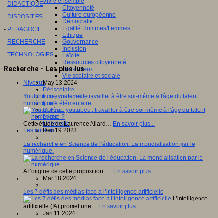
Vivre ensemble
-
DIDACTIQUE
Citoyenneté
Culture européenne
-
DISPOSITIFS
Démocratie
Egalité Hommes/Femmes
-
PEDAGOGIE
Ethique
-
RECHERCHE
Gouvernance
Inclusion
-
TECHNOLOGIES
Laïcité
Ressources citoyenneté
Recherche - Les plus lus
Tiers - lieux
Vie scolaire et sociale
May 13 2024
Niveaux
Périscolaire
Youtubeuse, youtubeur, travailler à être soi-même à l'âge du talent
Ecole maternelle
numérique ?
Ecole élémentaire
Collège
Lycée
Cette étude de Laurence Allard…
En savoir plus...
Université
Dec 19 2023
Les auteurs
La recherche en Science de l’éducation. La mondialisation par le
numérique.
A l’origine de cette proposition :…
En savoir plus...
Mar 18 2024
Les 7 défis des médias face à l’intelligence artificielle
L’intelligence
artificielle (IA) promet une…
En savoir plus...
Jan 11 2024