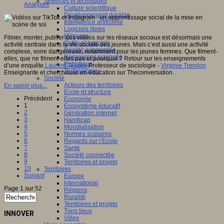
Sciences et techniques
Analyses
Culture scientifique
Développement durable
Intelligence artificielle
Logiciels libres
Métavers
Filmer, monter, publier des vidéos sur les réseaux sociaux est désormais une
Outils et logiciels
activité centrale dans la vie sociale des jeunes. Mais c’est aussi une activité
Réalité augmentée
complexe, voire dangereuse, notamment pour les jeunes femmes. Que filment-
Ressources sciences
elles, que ne filment-elles pas et pourquoi ? Retour sur les enseignements
Robotique
d’une enquête.
Laurent Tessier
Professeur de sociologie -
Virginie Tremion
Technologies
Enseignante et chercheuse en éducation sur Theconversation.
Société
Acteurs des territoires
En savoir plus...
Ecole et structure
Précédent
Economie
1
Ecosystème éducatif
2
Génération internet
3
Handicap
4
Mondialisation
5
Normes scolaires
6
Regards sur l’Ecole
7
Santé
8
Société connectée
9
Territoires et projets
10
Territoires
Suivant
Europe
International
Page 1 sur 52
Régions
Ruralité
Territoires et projets
Tiers lieux
INNOVER
Villes