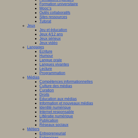
Formation universitaire
Mooc’s
Outils collaboratifs
Sites ressources
Tutorat
Jeux
Jeu et éducation
Jeux 4/12 ans
Jeux sérieux
Jeux vidéo
Langages
Ecriture
Humour
Langue orale
Langues vivantes
Lecture
Programmation
Médias
Compétences informationnelles
Culture des médias
Curation
Droits
Education aux médias
Information et nouveaux médias
Identité numérique
Internet responsable
Littératie numérique
Publication
Réseaux sociaux
Métiers
Entrepreneuriat
Entreprises