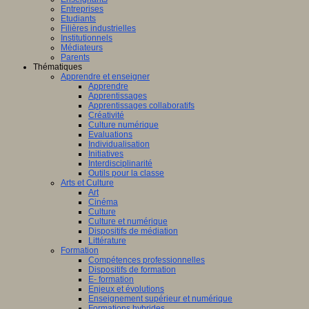
Entreprises
Etudiants
Filières industrielles
Institutionnels
Médiateurs
Parents
Thématiques
Apprendre et enseigner
Apprendre
Apprentissages
Apprentissages collaboratifs
Créativité
Culture numérique
Evaluations
Individualisation
Initiatives
Interdisciplinarité
Outils pour la classe
Arts et Culture
Art
Cinéma
Culture
Culture et numérique
Dispositifs de médiation
Littérature
Formation
Compétences professionnelles
Dispositifs de formation
E- formation
Enjeux et évolutions
Enseignement supérieur et numérique
Formations hybrides