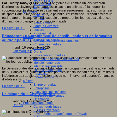
Jeux 4/12 ans
Par Thierry Taboy et Eric Farro
: Longtemps vu comme un loisir d’écran.
Jeux sérieux
Derrière les claviers et les manettes se cache un univers où la rigueur, la
Jeux vidéo
coopération et la stratégie se travaillent aussi sérieusement que sur un terrain
Langages
de sport. Pour le monde éducatif, le potentiel est immense. L’esport devient un
Ecriture
outil d’apprentissage concret, capable de préparer les jeunes aux exigences
Humour
d’un monde professionnel en mutation rapide.
Langue orale
Langues vivantes
En savoir plus...
Lecture
Programmation
Éducadroit : un programme de sensibilisation et de formation
Médias
au droit pour les jeunes publics
Compétences informationnelles
Culture des médias
mardi, 16 septembre 2025
Curation
Fait marquant
Droits
Education aux médias
Information et nouveaux médias
Identité numérique
Internet responsable
Le Défenseur des droits a lancé Educadroit, un programme destiné aux enfants
Littératie numérique
de 6/11 ans et aux jeunes de 12 ans pour les sensibiliser au droit, à leurs droits.
Publication
Il s'adresse aux adultes, professionnels ou non, intervenant auprès d'enfants et
Réseaux sociaux
d'adolescents.
Métiers
Entrepreneuriat
En savoir plus...
Entreprises
Evolutions des métiers
Le mirage du « Chat Control »
Métiers du numérique
Orientation
vendredi, 12 septembre 2025
Pratiques numériques
Débats
Cartes heuristiques
Classes inversées
Environnement Numérique de Travail