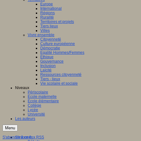
Europe
International
Régions
Ruralité
Territoires et projets
Tiers lieux
Villes
Vivre ensemble
Citoyenneté
Culture européenne
Démocratie
Egalité Hommes/Femmes
Ethique
Gouvernance
Inclusion
Laïcité
Ressources citoyenneté
Tiers - lieux
Vie scolaire et sociale
Niveaux
Périscolaire
Ecole maternelle
Ecole élémentaire
Collège
Lycée
Université
Les auteurs
Menu
S'abonner à ce flux RSS
S'informer