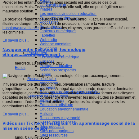
Fablab
Protéger les enfants contre les abus sexuels est une cause des plus
Géolocalisation
essentielles. Mais aussi nécessaire qu'elle soit, elle ne peut légitimer une
Images
mauvaise solution.
Les mondes virtuels en éducation
Pratiques collaboratives
Le projet de règlement européen dit « ChatControl », actuellement discuté,
Podcasting
illustre ce danger : sous couvert de protection, il ouvre la voie à une
Smartphones
hashtag#surveillance
généralisée des citoyens, sans garantir l’efficacité contre
Tableaux numériques
les criminels.
Tablettes
Web radio
En savoir plus...
Webdocumentaire
eTwinning
Naviguer entre pédagogie, technologie,
Prospective
éthique...accompagnement...
Ecosystème numérique
Espaces
mercredi, 10 septembre 2025
Politique éducative
Editos
Scénarios prospectifs
Temps
Réseaux sociaux
Algorithme
Influence invisible des algorithmes, privatisation rampante, fracture
Données
géopolitique avec un accès à l’IA inégal dans le monde, risques de domination
Réseaux sociaux et champ scolaire
technologique, complexité organisationnelle, nécessité de former des citoyens
Sélection de ressources
capables de juger, de comprendre et d'inventer, les inquiétudes se dessinent et
Bibliographies
questionnent l'éducation tout entière …Quelques éclairages à travers les
Education artistique
contributions récentes.
Education environnementale
Histoire
En savoir plus...
Ressources citoyenneté
Ressources sciences
Vidéos sur TikTok et Instagram : un apprentissage social de la
Sites éducatifs
mise en scène de soi
Sites pédagogiques
Sites ressources
lundi, 07 juillet 2025