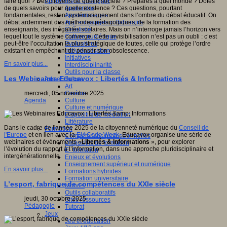
Apprendre et enseigner
faire quoi ? Des citoyens de quelle société ? Préparés à quel monde ? Dotés
Apprendre
de quels savoirs pour quelle existence ? Ces questions, pourtant
Apprentissages
fondamentales, restent systématiquement dans l’ombre du débat éducatif. On
Apprentissages collaboratifs
débat ardemment des méthodes pédagogiques, de la formation des
Créativité
enseignants, des inégalités scolaires. Mais on n’interroge jamais l’horizon vers
Culture numérique
lequel tout le système converge. Cette invisibilisation n’est pas un oubli : c’est
Evaluations
peut-être l’occultation la plus stratégique de toutes, celle qui protège l’ordre
Individualisation
existant en empêchant de penser son obsolescence.
Initiatives
En savoir plus...
Interdisciplinarité
Outils pour la classe
Les Webinaires Educavox : Libertés & Informations
Arts et Culture
Art
Cinéma
mercredi, 05 novembre 2025
Culture
Agenda
Culture et numérique
Dispositifs de médiation
Littérature
Dans le cadre de l'année 2025 de la citoyenneté numérique du
Conseil de
Formation
l'Europe
et en lien avec la
EU Code Week
, Educavox organise une série de
Compétences professionnelles
webinaires et évènements «
Libertés & Informations
», pour explorer
Dispositifs de formation
l’évolution du rapport à l’information, dans une approche pluridisciplinaire et
E- formation
intergénérationnelle.
Enjeux et évolutions
Enseignement supérieur et numérique
En savoir plus...
Formations hybrides
Formation universitaire
L’esport, fabrique de compétences du XXIe siècle
Mooc’s
Outils collaboratifs
jeudi, 30 octobre 2025
Sites ressources
Pédagogie
Tutorat
Jeux
Jeu et éducation