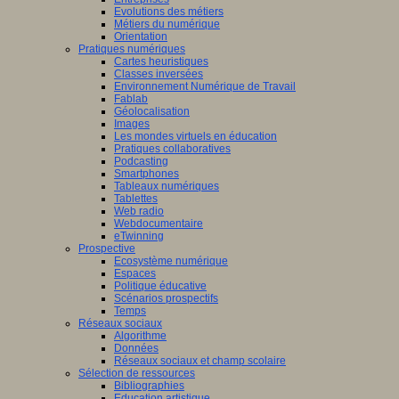
Evolutions des métiers
Métiers du numérique
Orientation
Pratiques numériques
Cartes heuristiques
Classes inversées
Environnement Numérique de Travail
Fablab
Géolocalisation
Images
Les mondes virtuels en éducation
Pratiques collaboratives
Podcasting
Smartphones
Tableaux numériques
Tablettes
Web radio
Webdocumentaire
eTwinning
Prospective
Ecosystème numérique
Espaces
Politique éducative
Scénarios prospectifs
Temps
Réseaux sociaux
Algorithme
Données
Réseaux sociaux et champ scolaire
Sélection de ressources
Bibliographies
Education artistique