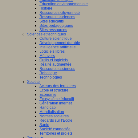
Education environnementale
Histoire
Ressources citoyenneté
Ressources sciences
Sites éducatifs
Sites pédagogiques
Sites ressources
Sciences et techniques
Culture scientifique
Développement durable
Intelligence artificielle
Logiciels libres
Métavers
Outils et logiciels
Réalité augmentée
Ressources sciences
Robotique
Technologies
Société
Acteurs des territoires
Ecole et structure
Economie
Ecosystème éducatif
Génération internet
Handicap
Mondialisation
Normes scolaires
Regards sur l’Ecole
Santé
Société connectée
Territoires et projets
Territoires