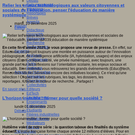
Débats
Faits marquants
Relier les enjeux technologiques aux valeurs citoyennes et
Interviews
sociales de l’éducation, penser l'éducation de manière
Reportages
systémique
Brèves
Agenda
mardi, 23 décembre 2025
Innover
Editos
Didactique
Dispositifs
Pédagogie
Recherche
Technologies
En cette fin d’année 2025, je vous propose une revue de presse.
En effet, sur
Savoir(s)
Educavox, on perçoit toujours une montée en puissance autour de l’innovation
Analyses
pédagogique, de l’intelligence artificielle (IA, hybridation, usages) et des enjeux
Conférences
citoyens (Esprit critique, laïcité, vie privée numérique), avec toujours, une
Outils
grande part sur les réflexions sur l’orientation scolaire, les enjeux sociaux et
Pratiques
éducatifs. Bien entendu vous retrouverez les grands événements (Educ@tech,
Acteurs de l'éducation
Rencontres Michel Serres ou encore des initiatives locales). Ce n'est qu'une
Animateurs
sélection ! Cliquez sur les rubriques, les tags, les dossiers, les
Chercheurs
reportages...Utilisez le moteur de recherche...Partagez !
Collectivités
Editeurs
En savoir plus...
EdTech
Encadrement
L’horizon invisible : former pour quelle société ?
Enseignants
Entreprises
lundi, 01 décembre 2025
Etudiants
Débats
Filières industrielles
Institutionnels
Médiateurs
Parents
Huitième volet de notre série : la question taboue des finalités du système
Thématiques
éducatif.
L’école française forme chaque année 12 millions d’élèves. Pour en