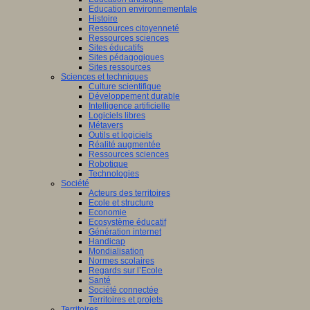
Education environnementale
Histoire
Ressources citoyenneté
Ressources sciences
Sites éducatifs
Sites pédagogiques
Sites ressources
Sciences et techniques
Culture scientifique
Développement durable
Intelligence artificielle
Logiciels libres
Métavers
Outils et logiciels
Réalité augmentée
Ressources sciences
Robotique
Technologies
Société
Acteurs des territoires
Ecole et structure
Economie
Ecosystème éducatif
Génération internet
Handicap
Mondialisation
Normes scolaires
Regards sur l’Ecole
Santé
Société connectée
Territoires et projets
Territoires