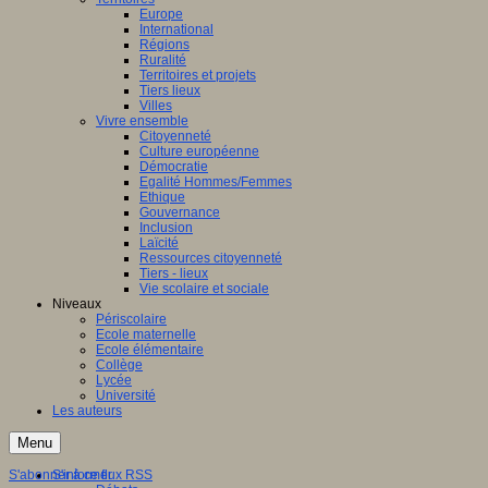
Europe
International
Régions
Ruralité
Territoires et projets
Tiers lieux
Villes
Vivre ensemble
Citoyenneté
Culture européenne
Démocratie
Egalité Hommes/Femmes
Ethique
Gouvernance
Inclusion
Laïcité
Ressources citoyenneté
Tiers - lieux
Vie scolaire et sociale
Niveaux
Périscolaire
Ecole maternelle
Ecole élémentaire
Collège
Lycée
Université
Les auteurs
Menu
S'abonner à ce flux RSS
S'informer