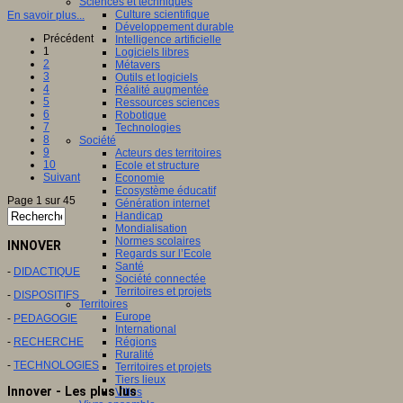
Sciences et techniques
Culture scientifique
En savoir plus...
Développement durable
Précédent
Intelligence artificielle
1
Logiciels libres
2
Métavers
3
Outils et logiciels
4
Réalité augmentée
5
Ressources sciences
6
Robotique
7
Technologies
8
Société
9
Acteurs des territoires
10
Ecole et structure
Suivant
Economie
Ecosystème éducatif
Page 1 sur 45
Génération internet
Handicap
Mondialisation
Normes scolaires
INNOVER
Regards sur l’Ecole
Santé
-
DIDACTIQUE
Société connectée
Territoires et projets
-
DISPOSITIFS
Territoires
Europe
-
PEDAGOGIE
International
-
RECHERCHE
Régions
Ruralité
-
TECHNOLOGIES
Territoires et projets
Tiers lieux
Innover - Les plus lus
Villes