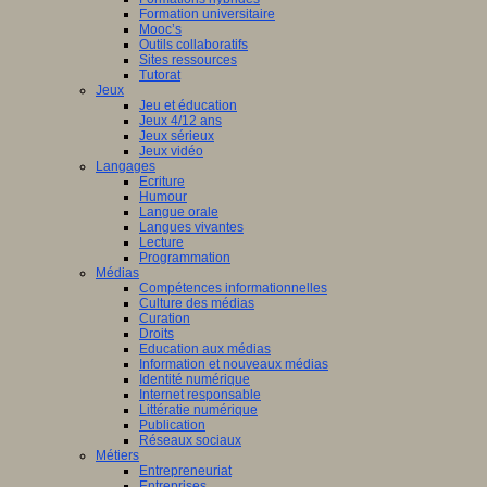
Formation universitaire
Mooc’s
Outils collaboratifs
Sites ressources
Tutorat
Jeux
Jeu et éducation
Jeux 4/12 ans
Jeux sérieux
Jeux vidéo
Langages
Ecriture
Humour
Langue orale
Langues vivantes
Lecture
Programmation
Médias
Compétences informationnelles
Culture des médias
Curation
Droits
Education aux médias
Information et nouveaux médias
Identité numérique
Internet responsable
Littératie numérique
Publication
Réseaux sociaux
Métiers
Entrepreneuriat
Entreprises