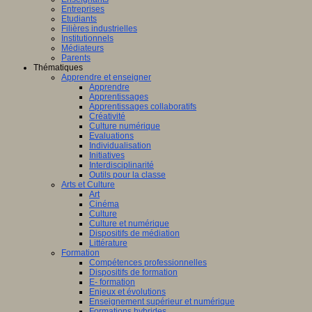
Entreprises
Etudiants
Filières industrielles
Institutionnels
Médiateurs
Parents
Thématiques
Apprendre et enseigner
Apprendre
Apprentissages
Apprentissages collaboratifs
Créativité
Culture numérique
Evaluations
Individualisation
Initiatives
Interdisciplinarité
Outils pour la classe
Arts et Culture
Art
Cinéma
Culture
Culture et numérique
Dispositifs de médiation
Littérature
Formation
Compétences professionnelles
Dispositifs de formation
E- formation
Enjeux et évolutions
Enseignement supérieur et numérique
Formations hybrides