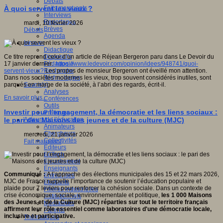
Débats
Faits marquants
À quoi servent les vieux ?
Interviews
Reportages
mardi, 10 février 2026
Brèves
Débats
Agenda
Innover
Didactique
Dispositifs
Ce titre reprend celui d’un article de Réjean Bergeron paru dans Le Devoir du
Pédagogie
17 janvier dernier.
https://www.ledevoir.com/opinion/idees/948741/quoi-
Recherche
servent-vieux?
Les propos de monsieur Bergeron ont éveillé mon attention.
Technologies
Dans nos sociétés modernes les vieux, trop souvent considérés inutiles, sont
Savoir(s)
parqués en marge de la société, à l’abri des regards, écrit-il.
Analyses
En savoir plus...
Conférences
Outils
Investir pour l’engagement, la démocratie et les liens sociaux :
Pratiques
Acteurs de l'éducation
le pari des Maisons des jeunes et de la culture (MJC)
Animateurs
Chercheurs
mercredi, 21 janvier 2026
Collectivités
Fait marquant
Editeurs
EdTech
Encadrement
Enseignants
Communiqué :
A l’approche des élections municipales des 15 et 22 mars 2026,
Entreprises
MJC de France rappelle l’importance de soutenir l’éducation populaire et
Etudiants
plaide pour 7 leviers pour renforcer la cohésion sociale. Dans un contexte de
Filières industrielles
crise économique, sociale, environnementale et politique,
les 1 000 Maisons
Institutionnels
des
Jeunes et de la Culture (MJC) réparties sur tout le territoire français
Médiateurs
affirment leur rôle essentiel comme
laboratoires d'une démocratie locale,
Parents
inclusive et participative.
Thématiques