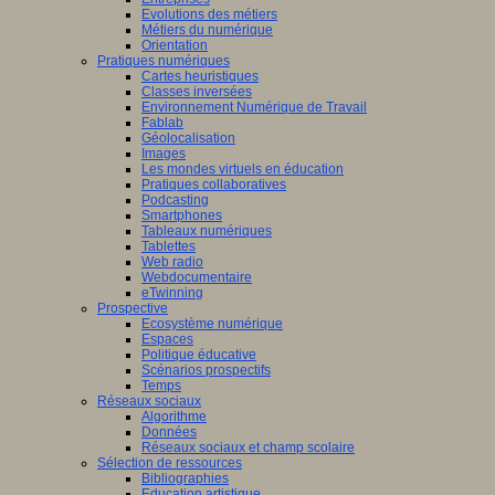
Evolutions des métiers
Métiers du numérique
Orientation
Pratiques numériques
Cartes heuristiques
Classes inversées
Environnement Numérique de Travail
Fablab
Géolocalisation
Images
Les mondes virtuels en éducation
Pratiques collaboratives
Podcasting
Smartphones
Tableaux numériques
Tablettes
Web radio
Webdocumentaire
eTwinning
Prospective
Ecosystème numérique
Espaces
Politique éducative
Scénarios prospectifs
Temps
Réseaux sociaux
Algorithme
Données
Réseaux sociaux et champ scolaire
Sélection de ressources
Bibliographies
Education artistique