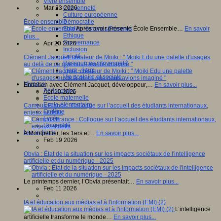
Vivre ensemble
Mar 23 2026
Citoyenneté
Culture européenne
École ensemble
Démocratie
Après avoir présenté École Ensemble…
En savoir
Egalité Hommes/Femmes
Ethique
plus...
Gouvernance
Apr 20 2026
Inclusion
Laïcité
Clément Jacquet, créateur de Moiki : " Moiki Edu une palette d'usages
Ressources citoyenneté
au delà de ce que nous avions imaginé "
Tiers - lieux
Vie scolaire et sociale
Niveaux
Entretien avec Clément Jacquet, développeur,…
En savoir plus...
Périscolaire
Apr 10 2026
Ecole maternelle
Ecole élémentaire
Campus France : Colloque sur l’accueil des étudiants internationaux,
Collège
enjeux et défis
Lycée
Université
Les auteurs
A Montpellier, les 1ers et…
En savoir plus...
Feb 19 2026
Obvia : État de la situation sur les impacts sociétaux de l'intelligence
artificielle et du numérique - 2025
Le printemps dernier, l’Obvia présentait…
En savoir plus...
Feb 11 2026
IA et éducation aux médias et à l'information (EMI) (2)
L’intelligence
artificielle transforme le monde…
En savoir plus...