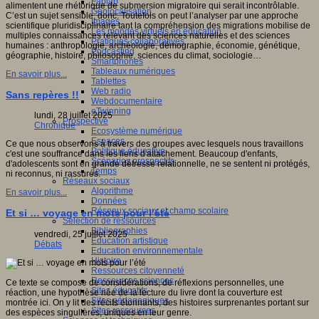
Fablab
alimentent une rhétorique de submersion migratoire qui serait incontrôlable.
Géolocalisation
C’est un sujet sensible, donc. Toutefois on peut l’analyser par une approche
Images
scientifique pluridisciplinaire tant la compréhension des migrations mobilise de
Les mondes virtuels en éducation
multiples connaissances relevant des sciences naturelles et des sciences
Pratiques collaboratives
humaines : anthropologie, archéologie, démographie, économie, génétique,
Podcasting
géographie, histoire, philosophie, sciences du climat, sociologie…
Smartphones
Tableaux numériques
En savoir plus...
Tablettes
Web radio
Sans repères !!
Webdocumentaire
eTwinning
lundi, 28 juillet 2025
Prospective
Chronique
Ecosystème numérique
Espaces
Ce que nous observons à travers des groupes avec lesquels nous travaillons
Politique éducative
c'est une souffrance dans les liens d'attachement. Beaucoup d'enfants,
Scénarios prospectifs
d'adolescents sont en grande détresse relationnelle, ne se sentent ni protégés,
Temps
ni reconnus, ni rassurés.
Réseaux sociaux
Algorithme
En savoir plus...
Données
Réseaux sociaux et champ scolaire
Et si … voyage en mots pour l’été
Sélection de ressources
Bibliographies
vendredi, 25 juillet 2025
Education artistique
Débats
Education environnementale
Histoire
Ressources citoyenneté
Ressources sciences
Ce texte se compose de considérations, de réflexions personnelles, une
Sites éducatifs
réaction, une hypothèse née de la lecture du livre dont la couverture est
Sites pédagogiques
montrée ici. On y lit des récits étonnants, des histoires surprenantes portant sur
Sites ressources
des espèces singulières, uniques en leur genre.