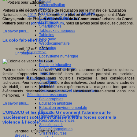
Fablab
Géolocalisation
Images
Poitiers a été déclarée capitale de l'éducation par le minstre de l'Education
Les mondes virtuels en éducation
Nationale, dès
2017
. Pour comprendre plus en détail l'engagement d'
Alain
Pratiques collaboratives
Claeys, maire de Poitiers et président de la Communauté urbaine du Grand
Podcasting
Poitiers
pour les
journées Educnum
, nous lui avons posé quelques questions.
Smartphones
Tableaux numériques
En savoir plus...
Tablettes
Web radio
La colo fait-elle l'ado ?
Webdocumentaire
eTwinning
mardi, 13 août 2019
Prospective
Chronique
Ecosystème numérique
Espaces
Politique éducative
Scénarios prospectifs
Partir en colonie de vacances, c'est sortir prématurément de l'enfance, quitter sa
Temps
famille, s'approprier une identité hors du cadre parental ou scolaire,
Réseaux sociaux
transgresser les règles sans toutefois s'exposer à des conséquences
Algorithme
fâcheuses. Pour les jeunes, prendre des initiatives, c'est jouer avec le cadre de
Données
vie établi, et ce sont justement ces expériences à la marge qui font que ces
Réseaux sociaux et champ scolaire
événements deviennent marquants et s'inscrivent durablement dans nos
Sélection de ressources
mémoires.
Bibliographies
Education artistique
En savoir plus...
Education environnementale
Histoire
L’UNESCO et les pays du G7 sonnent l’alarme sur le
Ressources citoyenneté
harcèlement scolaire et unissent leurs forces contre la
Ressources sciences
violence à l’école
Sites éducatifs
Sites pédagogiques
vendredi, 05 juillet 2019
Sites ressources
Brèves