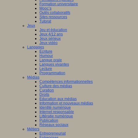
Formation universitaire
Mooc’s
Outils collaboratifs
Sites ressources
Tutorat
Jeux
Jeu et éducation
Jeux 4/12 ans
Jeux sérieux
Jeux vidéo
Langages
Ecriture
Humour
Langue orale
Langues vivantes
Lecture
Programmation
Médias
Compétences informationnelles
Culture des médias
Curation
Droits
Education aux médias
Information et nouveaux médias
Identité numérique
Internet responsable
Littératie numérique
Publication
Réseaux sociaux
Métiers
Entrepreneuriat
Entreprises