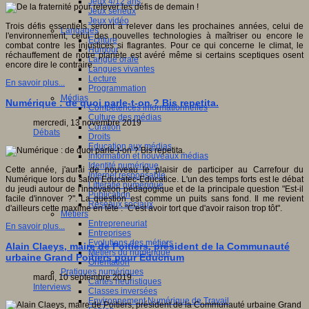
Jeux 4/12 ans
Jeux sérieux
Jeux vidéo
Trois défis essentiels seront à relever dans les prochaines années, celui de
Langages
l'environnement, celui des nouvelles technologies à maîtriser ou encore le
Ecriture
combat contre les injustices si flagrantes. Pour ce qui concerne le climat, le
Humour
réchauffement de notre planète est avéré même si certains sceptiques osent
Langue orale
encore dire le contraire.
Langues vivantes
Lecture
En savoir plus...
Programmation
Médias
Numérique : de quoi parle-t-on ? Bis repetita.
Compétences informationnelles
Culture des médias
mercredi, 13 novembre 2019
Curation
Débats
Droits
Education aux médias
Information et nouveaux médias
Identité numérique
Cette année, j'aurai de nouveau le plaisir de participer au Carrefour du
Internet responsable
Numérique lors du salon Educatec-Educatice. L'un des temps forts est le débat
Littératie numérique
du jeudi autour de l'innovation pédagogique et de la principale question "Est-il
Publication
facile d'innover ?". La question est comme un puits sans fond. Il me revient
Réseaux sociaux
d'ailleurs cette maxime en tête : "C'est avoir tort que d'avoir raison trop tôt".
Métiers
Entrepreneuriat
En savoir plus...
Entreprises
Evolutions des métiers
Alain Claeys, maire de Poitiers, président de la Communauté
Métiers du numérique
urbaine Grand Poitiers pour Educnum
Orientation
Pratiques numériques
mardi, 10 septembre 2019
Cartes heuristiques
Interviews
Classes inversées
Environnement Numérique de Travail