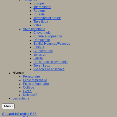
Europe
International
Régions
Ruralité
Territoires et projets
Tiers lieux
Villes
Vivre ensemble
Citoyenneté
Culture européenne
Démocratie
Egalité Hommes/Femmes
Ethique
Gouvernance
Inclusion
Laïcité
Ressources citoyenneté
Tiers - lieux
Vie scolaire et sociale
Niveaux
Périscolaire
Ecole maternelle
Ecole élémentaire
Collège
Lycée
Université
Les auteurs
Menu
S'abonner à ce flux RSS
S'informer