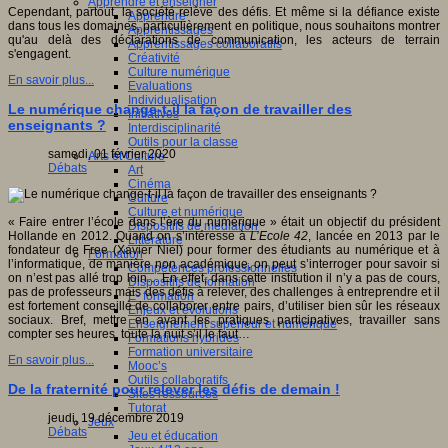
Apprendre et enseigner
Cependant, partout, la société relève des défis. Et même si la défiance existe
Apprendre
dans tous les domaines, particulièrement en politique, nous souhaitons montrer
Apprentissages
qu'au delà des déclarations de communication, les acteurs de terrain
Apprentissages collaboratifs
s'engagent.
Créativité
Culture numérique
En savoir plus...
Evaluations
Individualisation
Le numérique change-t-il la façon de travailler des
Initiatives
enseignants ?
Interdisciplinarité
Outils pour la classe
samedi, 01 février 2020
Arts et Culture
Débats
Art
Cinéma
Culture
Culture et numérique
« Faire entrer l’école dans l’ère du numérique » était un objectif du président
Dispositifs de médiation
Hollande en 2012. Quand on s’intéresse à
L’Ecole 42
, lancée en 2013 par le
Littérature
fondateur de Free (Xavier Niel) pour former des étudiants au numérique et à
Formation
l’informatique, de manière non académique, on peut s’interroger pour savoir si
Compétences professionnelles
on n’est pas allé trop loin… En effet, dans cette institution il n’y a pas de cours,
Dispositifs de formation
pas de professeurs mais des défis à relever, des challenges à entreprendre et il
E- formation
est fortement conseillé de collaborer entre pairs, d’utiliser bien sûr les réseaux
Enjeux et évolutions
sociaux. Bref, mettre en avant les pratiques participatives, travailler sans
Enseignement supérieur et numérique
compter ses heures, toute la nuit s’il le faut…
Formations hybrides
Formation universitaire
En savoir plus...
Mooc’s
Outils collaboratifs
De la fraternité pour relever les défis de demain !
Sites ressources
Tutorat
jeudi, 19 décembre 2019
Jeux
Débats
Jeu et éducation