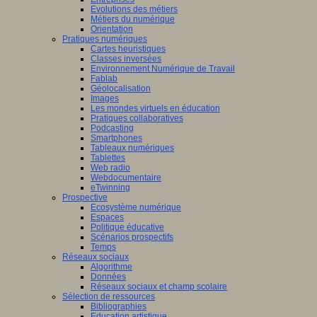
Evolutions des métiers
Métiers du numérique
Orientation
Pratiques numériques
Cartes heuristiques
Classes inversées
Environnement Numérique de Travail
Fablab
Géolocalisation
Images
Les mondes virtuels en éducation
Pratiques collaboratives
Podcasting
Smartphones
Tableaux numériques
Tablettes
Web radio
Webdocumentaire
eTwinning
Prospective
Ecosystème numérique
Espaces
Politique éducative
Scénarios prospectifs
Temps
Réseaux sociaux
Algorithme
Données
Réseaux sociaux et champ scolaire
Sélection de ressources
Bibliographies
Education artistique