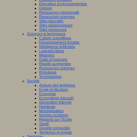
Education environnementale
Histoire
Ressources citoyenneté
Ressources sciences
Sites éducatifs
Sites pédagogiques
Sites ressources
Sciences et techniques
Culture scientifique
Développement durable
Intelligence artificielle
Logiciels libres
Métavers
Outils et logiciels
Réalité augmentée
Ressources sciences
Robotique
Technologies
Société
Acteurs des territoires
Ecole et structure
Economie
Ecosystème éducatif
Génération internet
Handicap
Mondialisation
Normes scolaires
Regards sur l’Ecole
Santé
Société connectée
Territoires et projets
Territoires