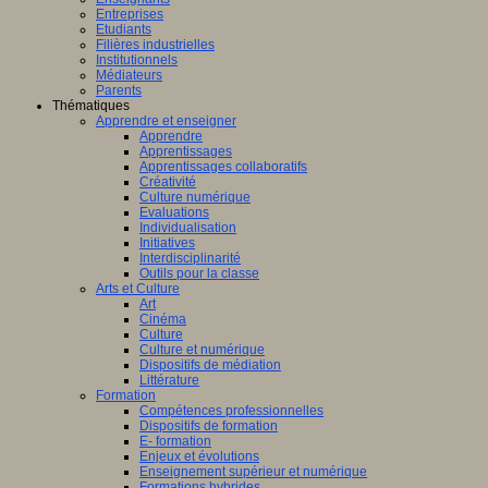
Entreprises
Etudiants
Filières industrielles
Institutionnels
Médiateurs
Parents
Thématiques
Apprendre et enseigner
Apprendre
Apprentissages
Apprentissages collaboratifs
Créativité
Culture numérique
Evaluations
Individualisation
Initiatives
Interdisciplinarité
Outils pour la classe
Arts et Culture
Art
Cinéma
Culture
Culture et numérique
Dispositifs de médiation
Littérature
Formation
Compétences professionnelles
Dispositifs de formation
E- formation
Enjeux et évolutions
Enseignement supérieur et numérique
Formations hybrides