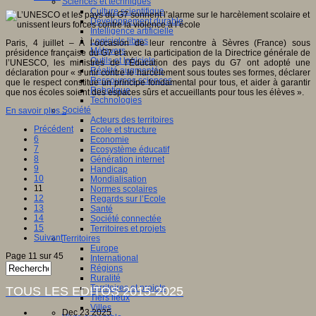
Sciences et techniques
Culture scientifique
Développement durable
Intelligence artificielle
Logiciels libres
Paris, 4 juillet – À l’occasion de leur rencontre à Sèvres (France) sous
Métavers
présidence française du G7 et avec la participation de la Directrice générale de
Outils et logiciels
l’UNESCO, les ministres de l’Éducation des pays du G7 ont adopté une
Réalité augmentée
déclaration pour « s’unir contre le harcèlement sous toutes ses formes, déclarer
Ressources sciences
que le respect constitue un principe fondamental pour tous, et aider à garantir
Robotique
que nos écoles soient des espaces sûrs et accueillants pour tous les élèves ».
Technologies
Société
En savoir plus...
Acteurs des territoires
Précédent
Ecole et structure
6
Economie
7
Ecosystème éducatif
8
Génération internet
9
Handicap
10
Mondialisation
11
Normes scolaires
12
Regards sur l’Ecole
13
Santé
14
Société connectée
15
Territoires et projets
Suivant
Territoires
Europe
Page 11 sur 45
International
Régions
Ruralité
Territoires et projets
TOUS LES EDITOS 2015-2025
Tiers lieux
Villes
Dec 23 2025