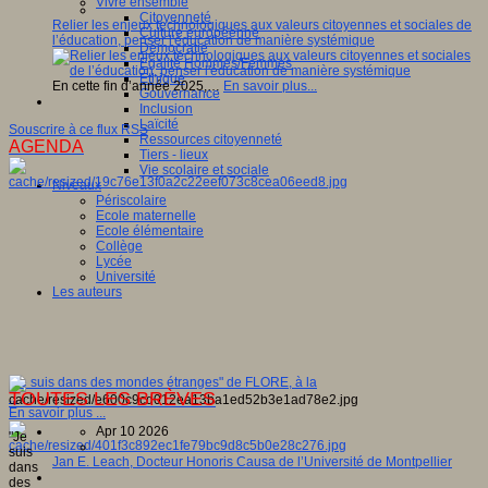
Vivre ensemble
Citoyenneté
Relier les enjeux technologiques aux valeurs citoyennes et sociales de
Culture européenne
l’éducation, penser l'éducation de manière systémique
Démocratie
Egalité Hommes/Femmes
Ethique
En cette fin d’année 2025,…
En savoir plus...
Gouvernance
Inclusion
Laïcité
Souscrire à ce flux RSS
Ressources citoyenneté
AGENDA
Tiers - lieux
Vie scolaire et sociale
Niveaux
Périscolaire
Ecole maternelle
Ecole élémentaire
Collège
Lycée
Université
Les auteurs
"Je suis dans des mondes étranges" de FLORE, à la
TOUTES LES BRÈVES
...
En savoir plus ...
Apr 10 2026
"Je
suis
Jan E. Leach, Docteur Honoris Causa de l’Université de Montpellier
dans
des