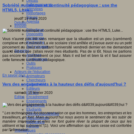
Débats
Faits marquants
Sobriété numérique et continuité pédagogique : use the
Interviews
HTML5, Luke...
Reportages
Brèves
jeudi, 19 mars 2020
Agenda
Débats
Innover
Didactique
Dispositifs
Pédagogie
Vous n'aurez pas été sans remarquer que la situation est un peu (carrément)
Recherche
complexe en ce moment. La vie scolaire s'est arrêtée et j'avoue avoir eu un petit
Technologies
pincement au coeur en quittant l'université vendredi dernier en me demandant
Savoir(s)
quand est-ce que j'allais revoir mes étudiants. Pas de si tôt. Nous ne parlions
Analyses
pas encore de confinement ce jour. Mais il est bel et bien là et il faut assurer
Conférences
cette fameuse continuité pédagogique.
Outils
Pratiques
Acteurs de l'éducation
En savoir plus...
Animateurs
Chercheurs
Vers des engagements à la hauteur des défis d'aujourd'hui ?
Collectivités
Editeurs
EdTech
samedi, 15 février 2020
Encadrement
Editos
Enseignants
Entreprises
Etudiants
"
Les technologies fonctionnent selon ce que les hommes, les entreprises et les
Filières industrielles
travailleurs, en font. Mais aujourd’hui nous avons le sentiment de les subir de
Institutionnels
manière irréversible et elles ne font guère rêver la plupart de ceux qui les
Médiateurs
utilisent et les subissent
."(1). Voici une affirmation qui sans cesse est confortée
Parents
par l'information.
Thématiques