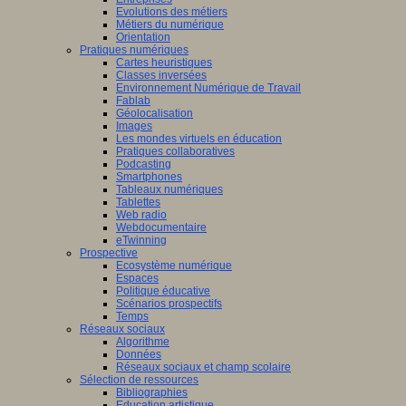
Evolutions des métiers
Métiers du numérique
Orientation
Pratiques numériques
Cartes heuristiques
Classes inversées
Environnement Numérique de Travail
Fablab
Géolocalisation
Images
Les mondes virtuels en éducation
Pratiques collaboratives
Podcasting
Smartphones
Tableaux numériques
Tablettes
Web radio
Webdocumentaire
eTwinning
Prospective
Ecosystème numérique
Espaces
Politique éducative
Scénarios prospectifs
Temps
Réseaux sociaux
Algorithme
Données
Réseaux sociaux et champ scolaire
Sélection de ressources
Bibliographies
Education artistique