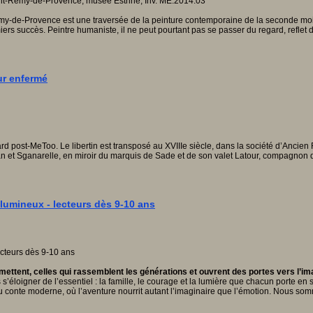
y-de-Provence est une traversée de la peinture contemporaine de la seconde moiti
iers succès. Peintre humaniste, il ne peut pourtant pas se passer du regard, reflet 
ur enfermé
d post-MeToo. Le libertin est transposé au XVIIIe siècle, dans la société d’Ancien
 et Sganarelle, en miroir du marquis de Sade et de son valet Latour, compagnon de
lumineux - lecteurs dès 9-10 ans
tent, celles qui rassemblent les générations et ouvrent des portes vers l’imag
’éloigner de l’essentiel : la famille, le courage et la lumière que chacun porte en s
n du conte moderne, où l’aventure nourrit autant l’imaginaire que l’émotion. Nous