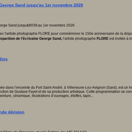
 George Sand jusqu'au 1er novembre 2026
ec l'artiste photographe FLORE pour commémorer le 150e anniversaire de la dispa
isparition de l’écrivaine George Sand,
l’artiste photographe
FLORE
est invitée à 
dins
tuée dans l’enceinte du Fort Saint-André, à Villeneuve-Lez-Avignon (Gard), est un 
llection de Gustave Fayet et de sa production artistique. Cette programmation se con
einture, céramique, illustrations d’ouvrages, étoffes, tapis...
ande dérision