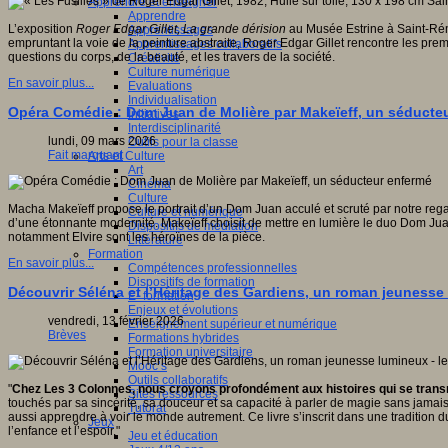
Apprendre et enseigner
Apprendre
L’exposition
Roger Edgar Gillet,
La grande dérision
au Musée Estrine à Saint-Rém
Apprentissages
empruntant la voie de la peinture abstraite, Roger Edgar Gillet rencontre les prem
Apprentissages collaboratifs
questions du corps, de la beauté, et les travers de la société.
Créativité
Culture numérique
En savoir plus...
Evaluations
Individualisation
Opéra Comédie : Dom Juan de Molière par Makeïeff, un séducte
Initiatives
Interdisciplinarité
lundi, 09 mars 2026
Outils pour la classe
Fait marquant
Arts et Culture
Art
Cinéma
Culture
Macha Makeïeff propose le portrait d’un Dom Juan acculé et scruté par notre regar
Culture et numérique
d’une étonnante modernité. Makeïeff choisit de mettre en lumière le duo Dom Juan
Dispositifs de médiation
notamment Elvire sont les héroïnes de la pièce.
Littérature
Formation
En savoir plus...
Compétences professionnelles
Dispositifs de formation
Découvrir Séléna et l’Héritage des Gardiens, un roman jeunesse 
E- formation
Enjeux et évolutions
vendredi, 13 février 2026
Enseignement supérieur et numérique
Brèves
Formations hybrides
Formation universitaire
Mooc’s
Outils collaboratifs
"
Chez Les 3 Colonnes, nous croyons profondément aux histoires qui se transmet
Sites ressources
touchés par sa sincérité, sa douceur et sa capacité à parler de magie sans jamais s
Tutorat
aussi apprendre à voir le monde autrement. Ce livre s’inscrit dans une traditio
Jeux
l’enfance et l’espoir."
Jeu et éducation