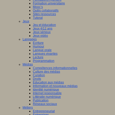
Formation universitaire
Mooc’s
Outils collaboratifs
Sites ressources
Tutorat
Jeux
Jeu et éducation
Jeux 4/12 ans
Jeux sérieux
Jeux vidéo
Langages
Ecriture
Humour
Langue orale
Langues vivantes
Lecture
Programmation
Médias
Compétences informationnelles
Culture des médias
Curation
Droits
Education aux médias
Information et nouveaux médias
Identité numérique
Internet responsable
Littératie numérique
Publication
Réseaux sociaux
Métiers
Entrepreneuriat
Entreprises