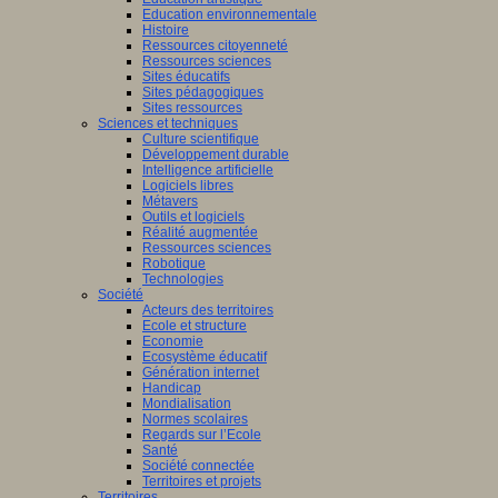
Education environnementale
Histoire
Ressources citoyenneté
Ressources sciences
Sites éducatifs
Sites pédagogiques
Sites ressources
Sciences et techniques
Culture scientifique
Développement durable
Intelligence artificielle
Logiciels libres
Métavers
Outils et logiciels
Réalité augmentée
Ressources sciences
Robotique
Technologies
Société
Acteurs des territoires
Ecole et structure
Economie
Ecosystème éducatif
Génération internet
Handicap
Mondialisation
Normes scolaires
Regards sur l’Ecole
Santé
Société connectée
Territoires et projets
Territoires