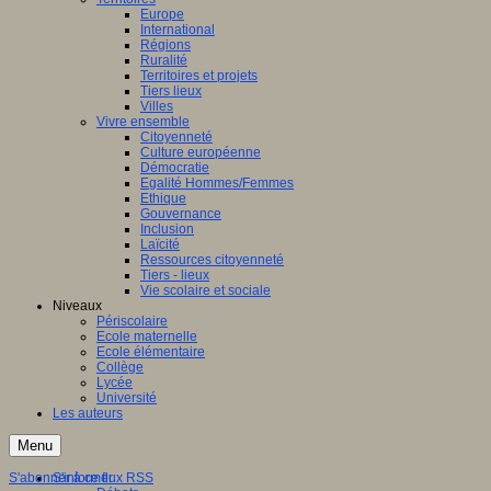
Europe
International
Régions
Ruralité
Territoires et projets
Tiers lieux
Villes
Vivre ensemble
Citoyenneté
Culture européenne
Démocratie
Egalité Hommes/Femmes
Ethique
Gouvernance
Inclusion
Laïcité
Ressources citoyenneté
Tiers - lieux
Vie scolaire et sociale
Niveaux
Périscolaire
Ecole maternelle
Ecole élémentaire
Collège
Lycée
Université
Les auteurs
Menu
S'abonner à ce flux RSS
S'informer