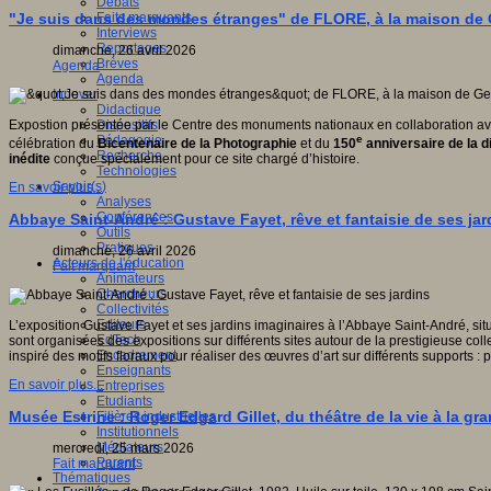
Débats
Faits marquants
"Je suis dans des mondes étranges" de FLORE, à la maison de
Interviews
Reportages
dimanche, 26 avril 2026
Brèves
Agenda
Agenda
Innover
Didactique
Dispositifs
Expostion présentée par le Centre des monuments nationaux en collaboration av
Pédagogie
e
célébration du
Bicentenaire de la Photographie
et du
150
anniversaire de la d
Recherche
inédite
conçue spécialement pour ce site chargé d’histoire.
Technologies
Savoir(s)
En savoir plus...
Analyses
Conférences
Abbaye Saint-André : Gustave Fayet, rêve et fantaisie de ses jar
Outils
Pratiques
dimanche, 26 avril 2026
Acteurs de l'éducation
Fait marquant
Animateurs
Chercheurs
Collectivités
Editeurs
L’exposition Gustave Fayet et ses jardins imaginaires à l’Abbaye Saint-André, si
EdTech
sont organisées des expositions sur différents sites autour de la prestigieuse co
Encadrement
inspiré des motifs floraux pour réaliser des œuvres d’art sur différents supports : p
Enseignants
En savoir plus...
Entreprises
Etudiants
Musée Estrine : Roger Edgard Gillet, du théâtre de la vie à la gr
Filières industrielles
Institutionnels
Médiateurs
mercredi, 25 mars 2026
Parents
Fait marquant
Thématiques