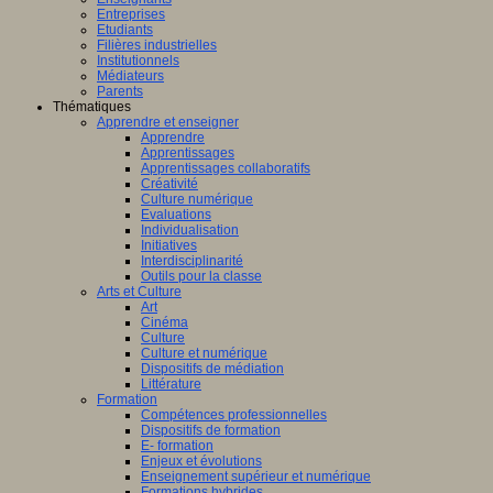
Entreprises
Etudiants
Filières industrielles
Institutionnels
Médiateurs
Parents
Thématiques
Apprendre et enseigner
Apprendre
Apprentissages
Apprentissages collaboratifs
Créativité
Culture numérique
Evaluations
Individualisation
Initiatives
Interdisciplinarité
Outils pour la classe
Arts et Culture
Art
Cinéma
Culture
Culture et numérique
Dispositifs de médiation
Littérature
Formation
Compétences professionnelles
Dispositifs de formation
E- formation
Enjeux et évolutions
Enseignement supérieur et numérique
Formations hybrides