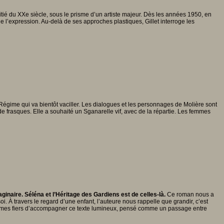
é du XXe siècle, sous le prisme d’un artiste majeur. Dès les années 1950, en
de l’expression. Au-delà de ses approches plastiques, Gillet interroge les
 Régime qui va bientôt vaciller. Les dialogues et les personnages de Molière sont
 frasques. Elle a souhaité un Sganarelle vif, avec de la répartie. Les femmes
inaire. Séléna et l’Héritage des Gardiens est de celles-là.
Ce roman nous a
oi. À travers le regard d’une enfant, l’auteure nous rappelle que grandir, c’est
 sommes fiers d’accompagner ce texte lumineux, pensé comme un passage entre