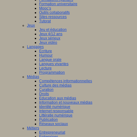
Formation universitaire
Mooc’s
Outils collaboratifs
Sites ressources
Tutorat
Jeux
Jeu et éducation
Jeux 4/12 ans
Jeux sérieux
Jeux vidéo
Langages
Ecriture
Humour
Langue orale
Langues vivantes
Lecture
Programmation
Médias
Compétences informationnelles
Culture des médias
Curation
Droits
Education aux médias
Information et nouveaux médias
Identité numérique
Internet responsable
Littératie numérique
Publication
Réseaux sociaux
Métiers
Entrepreneuriat
Entreprises