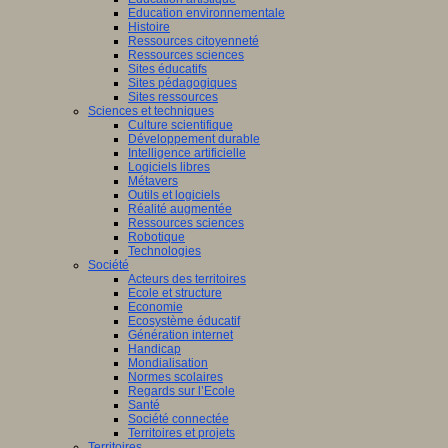
Education environnementale
Histoire
Ressources citoyenneté
Ressources sciences
Sites éducatifs
Sites pédagogiques
Sites ressources
Sciences et techniques
Culture scientifique
Développement durable
Intelligence artificielle
Logiciels libres
Métavers
Outils et logiciels
Réalité augmentée
Ressources sciences
Robotique
Technologies
Société
Acteurs des territoires
Ecole et structure
Economie
Ecosystème éducatif
Génération internet
Handicap
Mondialisation
Normes scolaires
Regards sur l’Ecole
Santé
Société connectée
Territoires et projets
Territoires