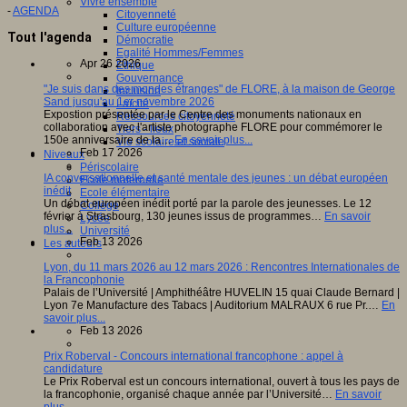
Vivre ensemble
-
AGENDA
Citoyenneté
Culture européenne
Tout l'agenda
Démocratie
Egalité Hommes/Femmes
Apr 26 2026
Ethique
Gouvernance
"Je suis dans des mondes étranges" de FLORE, à la maison de George
Inclusion
Sand jusqu'au 1er novembre 2026
Laïcité
Expostion présentée par le Centre des monuments nationaux en
Ressources citoyenneté
collaboration avec l'artiste photographe FLORE pour commémorer le
Tiers - lieux
150e anniversaire de la…
En savoir plus...
Vie scolaire et sociale
Feb 17 2026
Niveaux
Périscolaire
IA conversationnelle et santé mentale des jeunes : un débat européen
Ecole maternelle
inédit
Ecole élémentaire
Un débat européen inédit porté par la parole des jeunesses. Le 12
Collège
février à Strasbourg, 130 jeunes issus de programmes…
En savoir
Lycée
plus...
Université
Feb 13 2026
Les auteurs
Lyon, du 11 mars 2026 au 12 mars 2026 : Rencontres Internationales de
la Francophonie
Palais de l’Université | Amphithéâtre HUVELIN 15 quai Claude Bernard |
Lyon 7e Manufacture des Tabacs | Auditorium MALRAUX 6 rue Pr.…
En
savoir plus...
Feb 13 2026
Prix Roberval - Concours international francophone : appel à
candidature
Le Prix Roberval est un concours international, ouvert à tous les pays de
la francophonie, organisé chaque année par l’Université…
En savoir
plus...