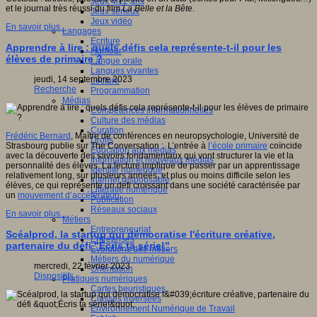
Jeux 4/12 ans
et le journal très réussi du film
La Belle et la Bête
.
Jeux sérieux
Jeux vidéo
En savoir plus...
Langages
Ecriture
Apprendre à lire : quels défis cela représente-t-il pour les
Humour
élèves de primaire ?
Langue orale
Langues vivantes
jeudi, 14 septembre 2023
Lecture
Recherche
Programmation
Médias
Compétences informationnelles
Culture des médias
Curation
Frédéric Bernard
, Maître de conférences en neuropsychologie, Université de
Droits
Strasbourg publie sur The Conversation : L’entrée à
l’école primaire
coïncide
Education aux médias
avec la découverte des savoirs fondamentaux qui vont structurer la vie et la
Information et nouveaux médias
personnalité des élèves. La lecture implique de passer par un apprentissage
Identité numérique
relativement long, sur plusieurs années, et plus ou moins difficile selon les
Internet responsable
élèves, ce qui représente un défi croissant dans une société caractérisée par
Littératie numérique
un
mouvement d’accélération
.
Publication
Réseaux sociaux
En savoir plus...
Métiers
Entrepreneuriat
Scéalprod, la startup qui démocratise l'écriture créative,
Entreprises
partenaire du défi "Écris ta série!"
Evolutions des métiers
Métiers du numérique
mercredi, 22 février 2023
Orientation
Dispositifs
Pratiques numériques
Cartes heuristiques
Classes inversées
Environnement Numérique de Travail