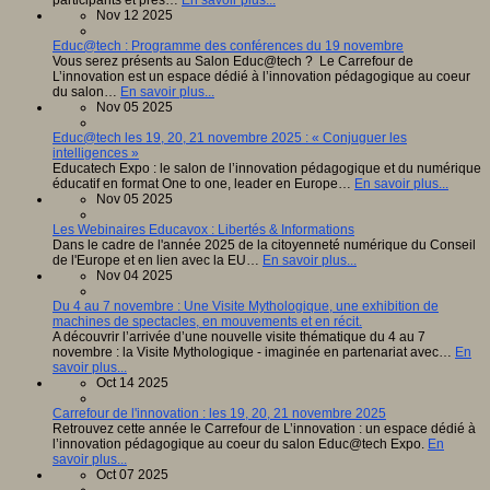
Nov 12 2025
Educ@tech : Programme des conférences du 19 novembre
Vous serez présents au Salon Educ@tech ? Le Carrefour de
L’innovation est un espace dédié à l’innovation pédagogique au coeur
du salon…
En savoir plus...
Nov 05 2025
Educ@tech les 19, 20, 21 novembre 2025 : « Conjuguer les
intelligences »
Educatech Expo : le salon de l’innovation pédagogique et du numérique
éducatif en format One to one, leader en Europe…
En savoir plus...
Nov 05 2025
Les Webinaires Educavox : Libertés & Informations
Dans le cadre de l'année 2025 de la citoyenneté numérique du Conseil
de l'Europe et en lien avec la EU…
En savoir plus...
Nov 04 2025
Du 4 au 7 novembre : Une Visite Mythologique, une exhibition de
machines de spectacles, en mouvements et en récit.
A découvrir l’arrivée d’une nouvelle visite thématique du 4 au 7
novembre : la Visite Mythologique - imaginée en partenariat avec…
En
savoir plus...
Oct 14 2025
Carrefour de l'innovation : les 19, 20, 21 novembre 2025
Retrouvez cette année le Carrefour de L’innovation : un espace dédié à
l’innovation pédagogique au coeur du salon Educ@tech Expo.
En
savoir plus...
Oct 07 2025