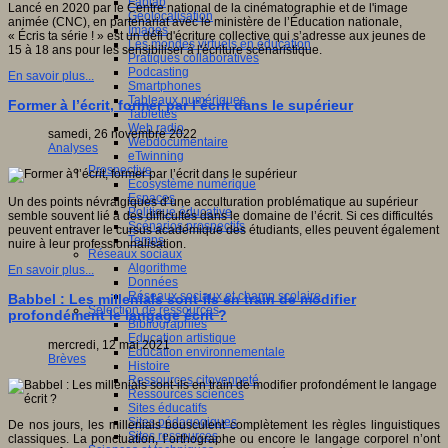
Fablab
Lancé en 2020 par le Centre national de la cinématographie et de l'image
Géolocalisation
animée (CNC), en partenariat avec le ministère de l’Éducation nationale,
Images
« Écris ta série ! » est un défi d'écriture collective qui s’adresse aux jeunes de
Les mondes virtuels en éducation
15 à 18 ans pour les sensibiliser à l'écriture scénaristique.
Pratiques collaboratives
Podcasting
En savoir plus...
Smartphones
Tableaux numériques
Former à l’écrit, former par l’écrit dans le supérieur
Tablettes
Web radio
samedi, 26 novembre 2022
Webdocumentaire
Analyses
eTwinning
Prospective
Ecosystème numérique
Espaces
Un des points névralgiques d’une acculturation problématique au supérieur
Politique éducative
semble souvent lié à des difficultés dans le domaine de l’écrit. Si ces difficultés
Scénarios prospectifs
peuvent entraver le cursus académique des étudiants, elles peuvent également
Temps
nuire à leur professionnalisation.
Réseaux sociaux
Algorithme
En savoir plus...
Données
Réseaux sociaux et champ scolaire
Babbel : Les millenials sont-ils en train de modifier
Sélection de ressources
profondément le langage écrit ?
Bibliographies
Education artistique
mercredi, 12 mai 2021
Education environnementale
Brèves
Histoire
Ressources citoyenneté
Ressources sciences
Sites éducatifs
Sites pédagogiques
De nos jours, les millenials bousculent complètement les règles linguistiques
Sites ressources
classiques. La ponctuation, l’orthographe ou encore le langage corporel n’ont