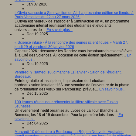
Jan 07 2026
L'Obvia s'associe à Simuvaction on AI : La prochaine édition se tiendra à
Paris-Versailles du 22 au 27 mars 2026.
L'Obvia est heureux de s'associer à Simuvaction on AI, un programme
académique intensif réunissant des étudiantes et étudiants
universitaires de…
En savoir plus...
Dec 19 2025
« Science infuse - À la rencontre des jeunes scientifiques » Mardi 27,
jeudi 29 et vendredi 30 janvier 2026
Cap sur 2026 : découvrez les Rendez-vous incontournables des élèves
à la Cité des Sciences. À l’occasion de cette édition spécialement…
En
savoir plus...
Dec 19 2025
Vendredi 9, samedi 10, dimanche 11 janvier - Salon de l'étudiant,
Bordeaux
Entrée gratuite et inscription : https://salon-de-l-etudiant-
bordeaux.salon.letudiant.fr/ À une semaine de l’ouverture de la phase
de formulation des vœux sur Parcoursup, prévue…
En savoir plus...
Dec 15 2025
100 jeunes réunis pour réinventer la filière viticole avec Fusion
Jeunesse
Un événement inédit organisé au Lycée de La Tour Blanche, à
Bommes, les 18 et 19 décembre. Pour la première fois dans…
En
savoir plus...
Dec 04 2025
Mercredi 10 décembre à Bordeaux : la Région Nouvelle-Aquitaine
réunit chercheurs, enseignants et élèves pour une journée de réflexion