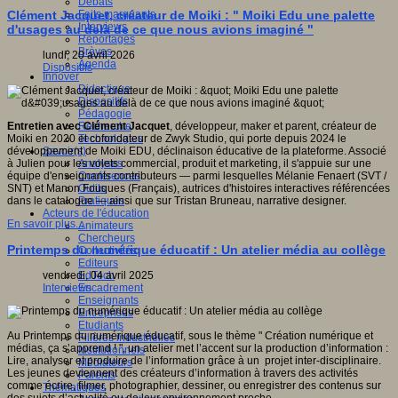
Débats
Faits marquants
Clément Jacquet, créateur de Moiki : " Moiki Edu une palette
Interviews
d'usages au delà de ce que nous avions imaginé "
Reportages
Brèves
lundi, 20 avril 2026
Agenda
Dispositifs
Innover
Didactique
Dispositifs
Pédagogie
Recherche
Entretien avec Clément Jacquet
, développeur, maker et parent, créateur de
Technologies
Moiki en 2020 et cofondateur de Zwyk Studio, qui porte depuis 2024 le
Savoir(s)
développement de Moiki EDU, déclinaison éducative de la plateforme. Associé
Analyses
à Julien pour les volets commercial, produit et marketing, il s'appuie sur une
Conférences
équipe d'enseignants contributeurs — parmi lesquelles Mélanie Fenaert (SVT /
Outils
SNT) et Manon Fouques (Français), autrices d'histoires interactives référencées
Pratiques
dans le catalogue — ainsi que sur Tristan Bruneau, narrative designer.
Acteurs de l'éducation
En savoir plus...
Animateurs
Chercheurs
Printemps du numérique éducatif : Un atelier média au collège
Collectivités
Editeurs
EdTech
vendredi, 04 avril 2025
Encadrement
Interviews
Enseignants
Entreprises
Etudiants
Au Printemps du numérique éducatif, sous le thème " Création numérique et
Filières industrielles
médias, ça s’apprend ! ", un atelier met l’accent sur la production d’information :
Institutionnels
Lire, analyser et produire de l’information grâce à un projet inter-disciplinaire.
Médiateurs
Les jeunes deviennent des créateurs d’information à travers des activités
Parents
comme écrire, filmer, photographier, dessiner, ou enregistrer des contenus sur
Thématiques