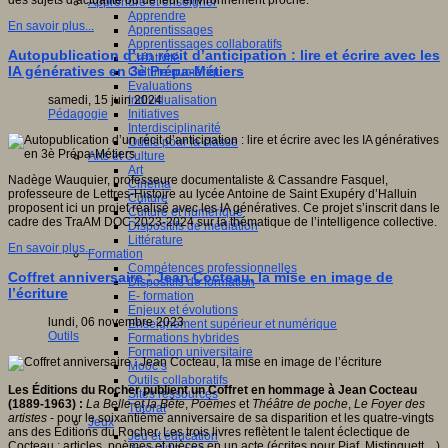
des sujets d’actualité ou de leur environnement proche.
Apprendre et enseigner
Apprendre
En savoir plus...
Apprentissages
Apprentissages collaboratifs
Autopublication d’un récit d’anticipation : lire et écrire avec les
Créativité
IA génératives en 3è Prépa-Métiers
Culture numérique
Evaluations
Individualisation
samedi, 15 juin 2024
Initiatives
Pédagogie
Interdisciplinarité
Outils pour la classe
Arts et Culture
Art
Nadège Wauquier, professeure documentaliste & Cassandre Fasquel,
Cinéma
professeure de Lettres-Histoire au lycée Antoine de Saint Exupéry d’Halluin
Culture
proposent ici un projet réalisé avec les IA génératives. Ce projet s’inscrit dans le
Culture et numérique
cadre des TraAM DOC 2023-2024 sur la thématique de l’intelligence collective.
Dispositifs de médiation
Littérature
En savoir plus...
Formation
Compétences professionnelles
Coffret anniversaire : Jean Cocteau, la mise en image de
Dispositifs de formation
l’écriture
E- formation
Enjeux et évolutions
lundi, 06 novembre 2023
Enseignement supérieur et numérique
Outils
Formations hybrides
Formation universitaire
Mooc’s
Outils collaboratifs
Les Éditions du Rocher publient un Coffret en hommage à Jean Cocteau
Sites ressources
(1889-1963) :
La Belle et la Bête
,
Poèmes
et
Théâtre de poche
,
Le Foyer des
Tutorat
artistes
- pour le soixantième anniversaire de sa disparition et les quatre-vingts
Jeux
ans des Éditions du Rocher. Les trois livres reflètent le talent éclectique de
Jeu et éducation
Cocteau : articles, poèmes et pièces en un acte (écrites pour Piaf, Mistinguett…)