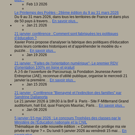
Feb 13 2026
Le Printemps des Poètes - 28ème édition du 9 au 31 mars 2026
Du 9 au 31 mars 2026, dans tous les territoires de France et dans plus
de 50 pays à travers…
En savoir plus...
Jan 21 2026
21 janvier, conférence : Comment sont fabriquées les politiques
d’éducation ?
Xavier Pons propose d'analyser la fabrique des politiques d'éducation
dans leurs contextes historiques et d’appréhender le modèle du «
puzzle…
En savoir plus...
Jan 19 2026
21 janvier : "Faites de l'orientation numérique"- Le premier RDV
d'orientation 100% en ligne et gratuit
À J-5 de l’ouverture de Parcoursup, la Fondation Jeunesse Avenir
Entreprise (JAE), reconnue d’utilité publique, organise le mercredi 21
janvier la première…
En savoir plus...
Jan 15 2026
21 janvier : Conférence "Bienaymé et l'extinction des familles" par
Sandrine Dallaporta
Le 21 janvier 2026 à 18h30 à la BnF à Paris - Site F-Mitterrand Grand
auditorium, hall Est, quai François Mauriac, Paris…
En savoir plus...
Jan 08 2026
5 janvier /15 mai 2026 : Le concours Trophées des classes par le
Ministère de l'Éducation nationale et la CNIL
Thématique de cette nouvelle édition : « Comment je protège ma vie
privée en ligne ? ». Du lundi 5 janvier 2026 au vendredi 15 mai…
En
savoir plus...