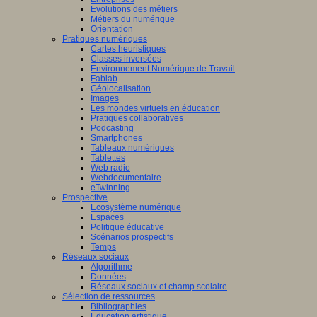
Evolutions des métiers
Métiers du numérique
Orientation
Pratiques numériques
Cartes heuristiques
Classes inversées
Environnement Numérique de Travail
Fablab
Géolocalisation
Images
Les mondes virtuels en éducation
Pratiques collaboratives
Podcasting
Smartphones
Tableaux numériques
Tablettes
Web radio
Webdocumentaire
eTwinning
Prospective
Ecosystème numérique
Espaces
Politique éducative
Scénarios prospectifs
Temps
Réseaux sociaux
Algorithme
Données
Réseaux sociaux et champ scolaire
Sélection de ressources
Bibliographies
Education artistique