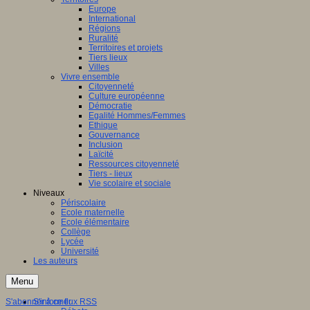
Europe
International
Régions
Ruralité
Territoires et projets
Tiers lieux
Villes
Vivre ensemble
Citoyenneté
Culture européenne
Démocratie
Egalité Hommes/Femmes
Ethique
Gouvernance
Inclusion
Laïcité
Ressources citoyenneté
Tiers - lieux
Vie scolaire et sociale
Niveaux
Périscolaire
Ecole maternelle
Ecole élémentaire
Collège
Lycée
Université
Les auteurs
Menu
S'abonner à ce flux RSS
S'informer