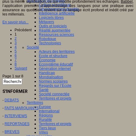
Sciences et techniques
plus la même signification, ce qui modifie profondément les échanges.
Babbel
,
Culture scientifique
l’application premium d’apprentissage des langues pour une pratique avec
Développement durable
assurance au quotidien, revient sur ce langage écrit profond et inédit créé par
Intelligence artificielle
les millenials.
Logiciels libres
Métavers
En savoir plus...
Outils et logiciels
Précédent
Réalité augmentée
1
Ressources sciences
2
Robotique
3
Technologies
4
Société
5
Acteurs des territoires
6
Ecole et structure
7
Economie
8
Ecosystème éducatif
Suivant
Génération internet
Handicap
Page 1 sur 8
Mondialisation
Normes scolaires
Regards sur l’Ecole
Santé
S'INFORMER
Société connectée
Territoires et projets
-
DEBATS
Territoires
Europe
-
FAITS MARQUANTS
International
Régions
-
INTERVIEWS
Ruralité
-
REPORTAGES
Territoires et projets
Tiers lieux
-
BREVES
Villes