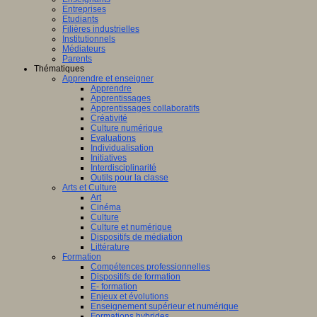
Entreprises
Etudiants
Filières industrielles
Institutionnels
Médiateurs
Parents
Thématiques
Apprendre et enseigner
Apprendre
Apprentissages
Apprentissages collaboratifs
Créativité
Culture numérique
Evaluations
Individualisation
Initiatives
Interdisciplinarité
Outils pour la classe
Arts et Culture
Art
Cinéma
Culture
Culture et numérique
Dispositifs de médiation
Littérature
Formation
Compétences professionnelles
Dispositifs de formation
E- formation
Enjeux et évolutions
Enseignement supérieur et numérique
Formations hybrides