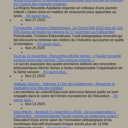
sur l’avenir des manuels scolaires
La Région Nouvelle-Aquitaine organise un colloque d’une journée
intitulé « Quels choix en matière de ressources pour apprendre au
lycée…
En savoir plus...
Nov 27 2025
Forindustrie, l’Univers Extraordinaire : Au Grand Défi 2025 plus de 100
000 jeunes de toutes les régions du 17 novembre au 5 décembre
Forindustrie, l’Univers Extraordinaire, l’outil pédagogique innovant qui
fait découvrir la richesse des métiers de l’industrie aux jeunes en quête
d’orientation…
En savoir plus...
Nov 25 2025
Du 8 au 11 novembre : Rencontres Michel Serres : « Quelle humanité
voulons-nous pour demain ? Du corps au cosmos. »
Le succès populaire des quatre premières éditions des rencontres
philosophiques Michel Serres a rendu indispensable l’organisation de
la 5ème session…
En savoir plus...
Nov 21 2025
Nathalie Sonnac - “Informer à l’ère des plateformes - Repenser la
médiation et le rôle des médias”
Les membres du collectif Educnum dont nous faisons partie se sont
engagés dans le cadre de l'Année européenne de l'éducation…
En
savoir plus...
Nov 14 2025
Educ@tech - Vendredi 21 novembre à 9h30 : De la juxtaposition à
l’interaction : comment penser l’école comme un organisme vivant ?
Educatech Expo est le salon de l’innovation pédagogique et du
numérique éducatif réunissant chaque année plus de 14 000
participants et près…
En savoir plus...