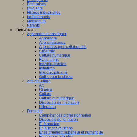
Entreprises
Etudiants
Filières industrielles
Institutionnels
Médiateurs
Parents
Thématiques
Apprendre et enseigner
Apprendre
Apprentissages
Apprentissages collaboratifs
Créativité
Culture numérique
Evaluations
Individualisation
Initiatives
Interdisciplinarité
Outils pour la classe
Arts et Culture
Art
Cinéma
Culture
Culture et numérique
Dispositifs de médiation
Littérature
Formation
Compétences professionnelles
Dispositifs de formation
E- formation
Enjeux et évolutions
Enseignement supérieur et numérique
Formations hybrides