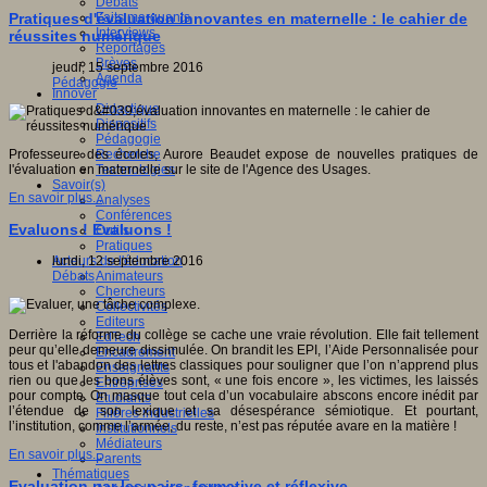
Débats
Faits marquants
Pratiques d'évaluation innovantes en maternelle : le cahier de
Interviews
réussites numérique
Reportages
Brèves
jeudi, 15 septembre 2016
Agenda
Pédagogie
Innover
Didactique
Dispositifs
Pédagogie
Recherche
Professeure des écoles, Aurore Beaudet expose de nouvelles pratiques de
Technologies
l'évaluation en maternelle sur le site de l'Agence des Usages.
Savoir(s)
En savoir plus...
Analyses
Conférences
Evaluons ! Evaluons !
Outils
Pratiques
Acteurs de l'éducation
lundi, 12 septembre 2016
Animateurs
Débats
Chercheurs
Collectivités
Editeurs
Derrière la réforme du collège se cache une vraie révolution. Elle fait tellement
EdTech
peur qu’elle demeure dissimulée. On brandit les EPI, l’Aide Personnalisée pour
Encadrement
tous et l'abandon des lettres classiques pour souligner que l’on n’apprend plus
Enseignants
rien ou que les bons élèves sont, « une fois encore », les victimes, les laissés
Entreprises
pour compte. On masque tout cela d’un vocabulaire abscons encore inédit par
Etudiants
l’étendue de son lexique et sa désespérance sémiotique. Et pourtant,
Filières industrielles
l’institution, comme l’armée, du reste, n’est pas réputée avare en la matière !
Institutionnels
Médiateurs
En savoir plus...
Parents
Thématiques
Evaluation par les pairs, formative et réflexive