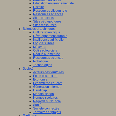
Education environnementale
Histoire
Ressources citoyenneté
Ressources sciences
Sites éducatifs
Sites pédagogiques
Sites ressources
Sciences et techniques
Culture scientifique
Développement durable
Intelligence artificielle
Logiciels libres
Métavers
Outils et logiciels
Réalité augmentée
Ressources sciences
Robotique
Technologies
Société
Acteurs des territoires
Ecole et structure
Economie
Ecosystème éducatif
Génération internet
Handicap
Mondialisation
Normes scolaires
Regards sur l’Ecole
Santé
Société connectée
Territoires et projets
Territoires