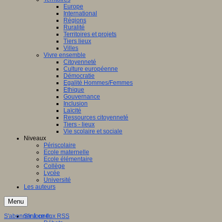
Europe
International
Régions
Ruralité
Territoires et projets
Tiers lieux
Villes
Vivre ensemble
Citoyenneté
Culture européenne
Démocratie
Egalité Hommes/Femmes
Ethique
Gouvernance
Inclusion
Laïcité
Ressources citoyenneté
Tiers - lieux
Vie scolaire et sociale
Niveaux
Périscolaire
Ecole maternelle
Ecole élémentaire
Collège
Lycée
Université
Les auteurs
Menu
S'abonner à ce flux RSS
S'informer