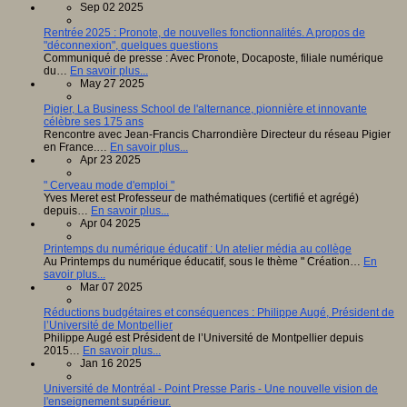
Sep 02 2025
Rentrée 2025 : Pronote, de nouvelles fonctionnalités. A propos de
"déconnexion", quelques questions
Communiqué de presse : Avec Pronote, Docaposte, filiale numérique
du…
En savoir plus...
May 27 2025
Pigier, La Business School de l'alternance, pionnière et innovante
célèbre ses 175 ans
Rencontre avec Jean-Francis Charrondière Directeur du réseau Pigier
en France.…
En savoir plus...
Apr 23 2025
" Cerveau mode d'emploi "
Yves Meret est Professeur de mathématiques (certifié et agrégé)
depuis…
En savoir plus...
Apr 04 2025
Printemps du numérique éducatif : Un atelier média au collège
Au Printemps du numérique éducatif, sous le thème " Création…
En
savoir plus...
Mar 07 2025
Réductions budgétaires et conséquences : Philippe Augé, Président de
l’Université de Montpellier
Philippe Augé est Président de l’Université de Montpellier depuis
2015…
En savoir plus...
Jan 16 2025
Université de Montréal - Point Presse Paris - Une nouvelle vision de
l'enseignement supérieur.