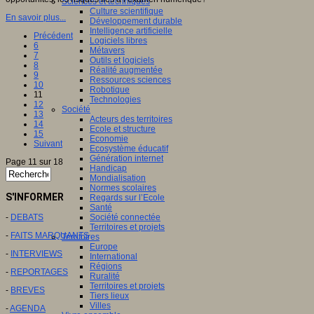
Sciences et techniques
Culture scientifique
En savoir plus...
Développement durable
Intelligence artificielle
Précédent
Logiciels libres
6
Métavers
7
Outils et logiciels
8
Réalité augmentée
9
Ressources sciences
10
Robotique
11
Technologies
12
Société
13
Acteurs des territoires
14
Ecole et structure
15
Economie
Suivant
Ecosystème éducatif
Génération internet
Page 11 sur 18
Handicap
Mondialisation
Normes scolaires
S'INFORMER
Regards sur l’Ecole
Santé
-
DEBATS
Société connectée
Territoires et projets
-
FAITS MARQUANTS
Territoires
Europe
-
INTERVIEWS
International
Régions
-
REPORTAGES
Ruralité
Territoires et projets
-
BREVES
Tiers lieux
Villes
-
AGENDA