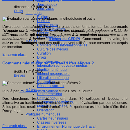
Jeux 4/12 ans
Jeux sérieux
dimanche, 05 juin 2016
Jeux vidéo
Outils
Langages
Ecriture
Humour
Langue orale
L’évaluation des savoirs et savoir-faire acquis en formation par les apprenants
Langues vivantes
"s’appuie sur la mesure de l’atteinte des objectifs pédagogiques à l’aide de
Lecture
différents outils qui doivent être adaptés à la population concernée et aux
Programmation
connaissances à évaluer"
(Fiches du CEDIP)
. Concernant les savoirs,
les
Médias
quiz et les sondages
sont des outils souvent utilisés pour mesurer les acquis
Compétences informationnelles
en formation
Culture des médias
Curation
En savoir plus...
Droits
Education aux médias
Comment mieux évaluer le travail des élèves ?
Information et nouveaux médias
Identité numérique
jeudi, 19 mai 2016
Internet responsable
Brèves
Littératie numérique
Publication
Réseaux sociaux
Métiers
Publié par
Philippe Testard-Vaillant
sur le Cnrs Le Journal
Entrepreneuriat
Entreprises
Des chercheurs testent actuellement, dans 70 collèges et lycées, une
Evolutions des métiers
alternative au traditionnel système de notation : l’évaluation par compétences.
Métiers du numérique
Si les premiers résultats sont prometteurs, l’expérience est bien loin d’être finie.
Orientation
Décryptage.
Pratiques numériques
Cartes heuristiques
Classes inversées
En savoir plus...
Environnement Numérique de Travail