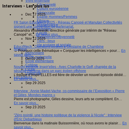
Vivre ensemble
Citoyenneté
Interviews - Les plus lus
Culture européenne
Démocratie
Dec 17 2025
Egalité Hommes/Femmes
Ethique
FR Salon Educatech 2025 - Réseau Canopé et Manutan Collectivités
Gouvernance
signent une convention de partenariat.
Inclusion
Alexandra Wisniewski, directrice générale par intérim de "Réseau
Laïcité
Canopé" et…
En savoir plus...
Ressources citoyenneté
Nov 12 2025
Tiers - lieux
Vie scolaire et sociale
Educ@tech : Questions posées à Ghislaine de Chambine
Niveaux
→ Pourquoi cette thématique « Conjuguer les intelligences » pour…
En
Périscolaire
savoir plus...
Ecole maternelle
Oct 02 2025
Ecole élémentaire
Collège
Nouvel épisode Inspir'elles - Avec Charlotte le Goff, chargée de la
Lycée
sécurité maritime dans un parc éolien offshore
Université
L’équipe d’Inspir’ELLES est fière de dévoiler un nouvel épisode dédié…
Les auteurs
En savoir plus...
Sep 29 2025
Interview : Annie Madet-Vache, co-commissaire de l’Exposition « Pierre
et Gilles, Mondes marins »
Pierre est photographe, Gilles dessine, leurs arts se complètent. En…
En savoir plus...
Sep 23 2025
"Zéro pointé, une histoire politique de la violence à l'école" : Interview
d'Eric Debarbieux
Bienvenue dans la matinale Buissonnière, où nous avons le plaisir…
En
savoir plus...