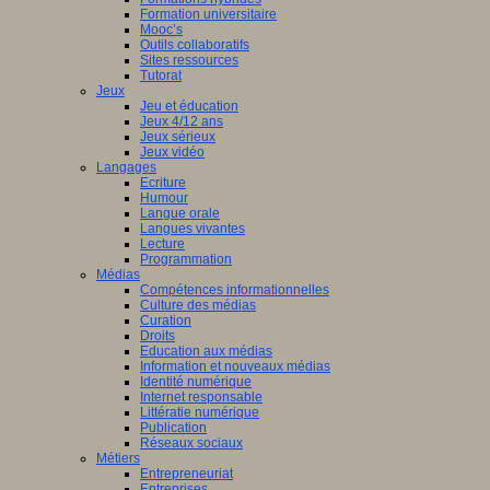
Formation universitaire
Mooc’s
Outils collaboratifs
Sites ressources
Tutorat
Jeux
Jeu et éducation
Jeux 4/12 ans
Jeux sérieux
Jeux vidéo
Langages
Ecriture
Humour
Langue orale
Langues vivantes
Lecture
Programmation
Médias
Compétences informationnelles
Culture des médias
Curation
Droits
Education aux médias
Information et nouveaux médias
Identité numérique
Internet responsable
Littératie numérique
Publication
Réseaux sociaux
Métiers
Entrepreneuriat
Entreprises