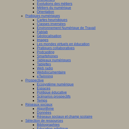
Evolutions des métiers
Métiers du numérique
Orientation
Pratiques numériques
Cartes heuristiques
Classes inversées
Environnement Numérique de Travail
Fablab
Géolocalisation
Images
Les mondes virtuels en éducation
Pratiques collaboratives
Podcasting
Smartphones
Tableaux numériques
Tablettes
Web radio
Webdocumentaire
eTwinning
Prospective
Ecosystème numérique
Espaces
Politique éducative
Scénarios prospectifs
Temps
Réseaux sociaux
Algorithme
Données
Réseaux sociaux et champ scolaire
Sélection de ressources
Bibliographies
Education artistique