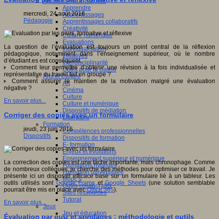
Apprendre et enseigner
Apprendre
mercredi, 24 août 2016
Apprentissages
Pédagogie
Apprentissages collaboratifs
Créativité
Culture numérique
Evaluations
La question de l’évaluation est toujours un point central de la réflexion
Individualisation
pédagogique, notamment dans l’enseignement supérieur, où le nombre
Initiatives
d’étudiant.es est conséquent.
Interdisciplinarité
Comment leur permettre d’obtenir une révision à la fois individualisée et
Outils pour la classe
représentative du travail fait en groupe ?
Arts et Culture
Comment assurer le maintien de la motivation malgré une évaluation
Art
négative ?
Cinéma
Culture
En savoir plus...
Culture et numérique
Dispositifs de médiation
Corriger des copies avec un formulaire
Littérature
Formation
jeudi, 23 juin 2016
Compétences professionnelles
Dispositifs
Dispositifs de formation
E- formation
Enjeux et évolutions
Enseignement supérieur et numérique
La correction des copies est une tâche importante, mais chronophage. Comme
Formations hybrides
de nombreux collègues, je cherche des méthodes pour optimiser ce travail. Je
Formation universitaire
présente ici un dispositif efficace basé sur un formulaire lié à un tableur. Les
Mooc’s
outils utilisés sont
Google Forms
et
Google Sheets
(une solution semblable
Outils collaboratifs
pourrait être mis en place avec
Office 365
).
Sites ressources
Tutorat
En savoir plus...
Jeux
Jeu et éducation
Évaluation par quiz et sondages : méthodologie et outils