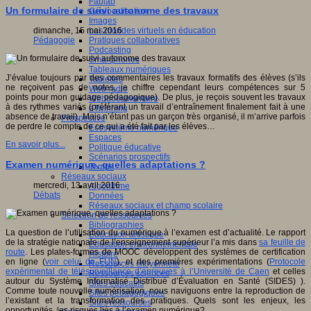
Fablab
Un formulaire de suivi autonome des travaux
Géolocalisation
Images
Les mondes virtuels en éducation
dimanche, 15 mai 2016
Pratiques collaboratives
Pédagogie
Podcasting
Smartphones
Tableaux numériques
J’évalue toujours par des commentaires les travaux formatifs des élèves (s’ils
Tablettes
ne reçoivent pas de notes, je chiffre cependant leurs compétences sur 5
Web radio
points pour mon guidage pédagogique). De plus, je reçois souvent les travaux
Webdocumentaire
à des rythmes variés (préférant un travail d’entraînement finalement fait à une
eTwinning
absence de travail). Mais n’étant pas un garçon très organisé, il m’arrive parfois
Prospective
de perdre le compte de ce qui a été fait par les élèves…
Ecosystème numérique
Espaces
En savoir plus...
Politique éducative
Scénarios prospectifs
Examen numérique, quelles adaptations ?
Temps
Réseaux sociaux
mercredi, 13 avril 2016
Algorithme
Débats
Données
Réseaux sociaux et champ scolaire
Sélection de ressources
Bibliographies
La question de l’utilisation du numérique à l’examen est d’actualité. Le rapport
Education artistique
de la stratégie nationale de l’enseignement supérieur l’a mis dans
sa feuille de
Education environnementale
route
. Les plates-formes de MOOC développent des systèmes de certification
Histoire
en ligne (
voir celui de FUN
), et des premières expérimentations (
Protocole
Ressources citoyenneté
expérimental de télésurveillance d’épreuves à l’Université de Caen
et celles
Ressources sciences
autour du Système Informatisé Distribué d’Évaluation en Santé (SIDES) ).
Sites éducatifs
Comme toute nouvelle numérisation, nous naviguons entre la reproduction de
Sites pédagogiques
l’existant et la transformation des pratiques. Quels sont les enjeux, les
Sites ressources
opportunités, les risques liés à l’examen numérique?