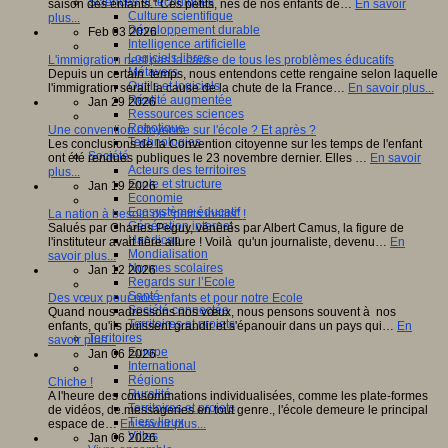
Sciences et techniques
saison des enfants." Ces petits, nés de nos enfants de…
En savoir
Culture scientifique
plus...
Développement durable
Feb 03 2026
Intelligence artificielle
Logiciels libres
L'immigration nest pas la cause de tous les problèmes éducatifs
Métavers
Depuis un certain temps, nous entendons cette rengaine selon laquelle
Outils et logiciels
l'immigration serait la cause de la chute de la France…
En savoir plus...
Réalité augmentée
Jan 29 2026
Ressources sciences
Robotique
Une convention citoyenne sur l'école ? Et après ?
Technologies
Les conclusions de la Convention citoyenne sur les temps de l'enfant
Société
ont été rendues publiques le 23 novembre dernier. Elles …
En savoir
Acteurs des territoires
plus...
Ecole et structure
Jan 19 2026
Economie
Ecosystème éducatif
La nation à besoin de "petits instits" !
Génération internet
Salués par Charles Peguy, vénèrés par Albert Camus, la figure de
Handicap
l'instituteur avait fière allure ! Voilà qu'un journaliste, devenu…
En
Mondialisation
savoir plus...
Normes scolaires
Jan 12 2026
Regards sur l’Ecole
Santé
Des vœux pour nos enfants et pour notre Ecole
Société connectée
Quand nous adressons nos vœux, nous pensons souvent à nos
Territoires et projets
enfants, qu'ils puissent grandir et s'épanouir dans un pays qui…
En
Territoires
savoir plus...
Europe
Jan 06 2026
International
Régions
Chiche !
Ruralité
A l'heure des consommations individualisées, comme les plate-formes
Territoires et projets
de vidéos, de.messageries en tout genre., l'école demeure le principal
Tiers lieux
espace de…
En savoir plus...
Villes
Jan 06 2026