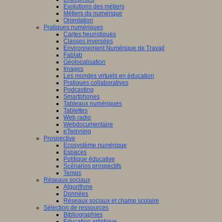
Evolutions des métiers
Métiers du numérique
Orientation
Pratiques numériques
Cartes heuristiques
Classes inversées
Environnement Numérique de Travail
Fablab
Géolocalisation
Images
Les mondes virtuels en éducation
Pratiques collaboratives
Podcasting
Smartphones
Tableaux numériques
Tablettes
Web radio
Webdocumentaire
eTwinning
Prospective
Ecosystème numérique
Espaces
Politique éducative
Scénarios prospectifs
Temps
Réseaux sociaux
Algorithme
Données
Réseaux sociaux et champ scolaire
Sélection de ressources
Bibliographies
Education artistique