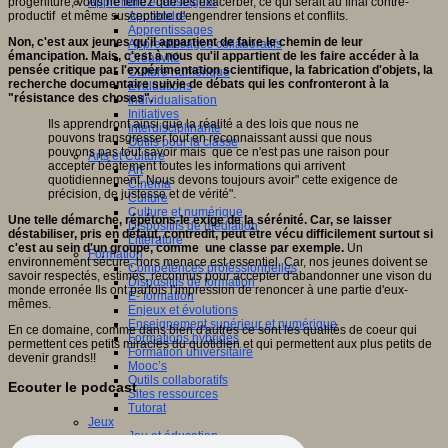
progéniture, vous ne feriez que les exacerber, ce qui serait au final contre-
Apprendre et enseigner
productif et même susceptible d'engendrer tensions et conflits.
Apprendre
Apprentissages
Non, c'est aux jeunes qu'il appartient de faire le chemin de leur
Apprentissages collaboratifs
émancipation. Mais, c'est à nous qu'il appartient de les faire accéder à la
Créativité
pensée critique par l'expérimentation scientifique, la fabrication d'objets, la
Culture numérique
recherche documentaire suivie de débats qui les confronteront à la
Evaluations
"résistance des choses".
Individualisation
Initiatives
Ils apprendront ainsi que la réalité a des lois que nous ne
Interdisciplinarité
pouvons transgresser tout en reconnaissant aussi que nous
Outils pour la classe
pouvons pas tout savoir mais que ce n'est pas une raison pour
Arts et Culture
accepter béatement toutes les informations qui arrivent
Art
quotidiennement. Nous devons toujours avoir" cette exigence de
Cinéma
précision, de justesse et de vérité".
Culture
Culture et numérique
Une telle démarche, répétons-le exige de la sérénité. Car, se laisser
Dispositifs de médiation
déstabiliser, pris en défaut, contredit, peut être vécu difficilement surtout si
Littérature
c'est au sein d'un groupe, comme une classe par exemple.
Un
Formation
environnement sécure, hors menace est essentiel. Car, nos jeunes doivent se
Compétences professionnelles
savoir respectés, estimés, reconnus pour accepter d'abandonner une vison du
Dispositifs de formation
monde erronée Ils ont parfois l'impression de renoncer à une partie d'eux-
E- formation
mêmes.
Enjeux et évolutions
Enseignement supérieur et numérique
En ce domaine, comme dans bien d'autres ce sont les qualités de coeur qui
Formations hybrides
permettent ces petits miracles du quotidien et qui permettent aux plus petits de
Formation universitaire
devenir grands!!
Mooc’s
Outils collaboratifs
Ecouter le podcast
Sites ressources
Tutorat
Jeux
Jeu et éducation