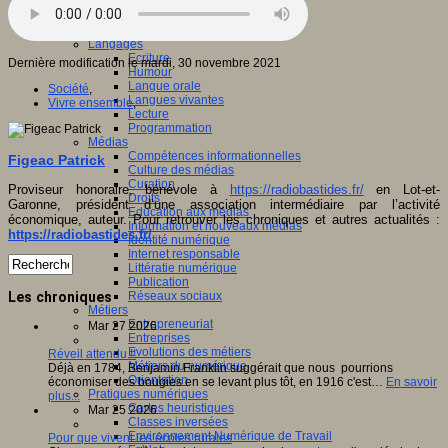
Jeux 4/12 ans
Jeux sérieux
Jeux vidéo
Langages
Ecriture
Dernière modification le mardi, 30 novembre 2021
Humour
Langue orale
Société
,
Langues vivantes
Vivre ensemble
,
Lecture
Programmation
Médias
Compétences informationnelles
Figeac Patrick
Culture des médias
Curation
Proviseur honoraire, bénévole à
https://radiobastides.fr/
en Lot-et-
Droits
Garonne, président d’une association intermédiaire par l’activité
Education aux médias
économique, auteur. Pour retrouver les chroniques et autres actualités :
Information et nouveaux médias
https://radiobastides.fr/
Identité numérique
Internet responsable
Littératie numérique
Publication
Réseaux sociaux
Les chroniques
Métiers
Entrepreneuriat
Mar 27 2026
Entreprises
Evolutions des métiers
Réveil attendu !!
Métiers du numérique
Déjà en 1784, Benjamin Franklin suggérait que nous pourrions
Orientation
économiser des bougies en se levant plus tôt, en 1916 c'est…
En savoir
Pratiques numériques
plus...
Cartes heuristiques
Mar 25 2026
Classes inversées
Environnement Numérique de Travail
Pour que vivent les écoles rurales