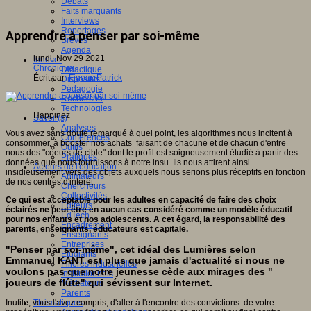
Débats
Faits marquants
Interviews
Reportages
Apprendre à penser par soi-même
Brèves
Agenda
lundi, Nov 29 2021
Innover
Chronique
Didactique
Écrit par
Figeac Patrick
Dispositifs
Pédagogie
Recherche
Technologies
Happinez
Savoir(s)
Analyses
Vous avez sans doute remarqué à quel point, les algorithmes nous incitent à
Conférences
consommer, à booster nos achats faisant de chacune et de chacun d'entre
Outils
nous des "coeurs de cible" dont le profil est soigneusement étudié à partir des
Pratiques
données que nous fournissons à notre insu. Ils nous attirent ainsi
Acteurs de l'éducation
insidieusement vers des objets auxquels nous serions plus réceptifs en fonction
Animateurs
de nos centres d'intérêt.
Chercheurs
Collectivités
Ce qui est acceptable pour les adultes en capacité de faire des choix
Editeurs
éclairés ne peut être en aucun cas considéré comme un modèle éducatif
EdTech
pour nos enfants et nos adolescents. A cet égard, la responsabilité des
Encadrement
parents, enseignants, éducateurs est capitale.
Enseignants
Entreprises
"Penser par soi-même", cet idéal des Lumières selon
Etudiants
Emmanuel KANT est plus que jamais d'actualité si nous ne
Filières industrielles
voulons pas que notre jeunesse cède aux mirages des "
Institutionnels
joueurs de flûte" qui sévissent sur Internet.
Médiateurs
Parents
Inutile, vous l'avez compris, d'aller à l'encontre des convictions. de votre
Thématiques