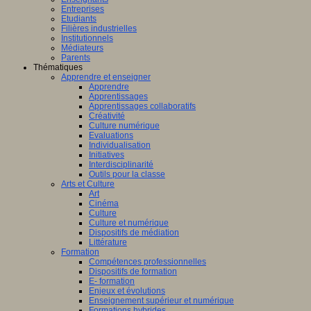
Entreprises
Etudiants
Filières industrielles
Institutionnels
Médiateurs
Parents
Thématiques
Apprendre et enseigner
Apprendre
Apprentissages
Apprentissages collaboratifs
Créativité
Culture numérique
Evaluations
Individualisation
Initiatives
Interdisciplinarité
Outils pour la classe
Arts et Culture
Art
Cinéma
Culture
Culture et numérique
Dispositifs de médiation
Littérature
Formation
Compétences professionnelles
Dispositifs de formation
E- formation
Enjeux et évolutions
Enseignement supérieur et numérique
Formations hybrides