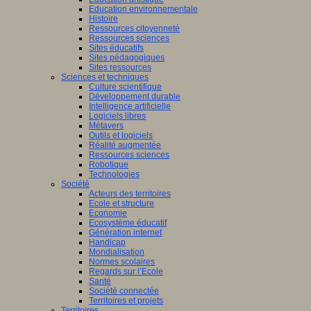
Education environnementale
Histoire
Ressources citoyenneté
Ressources sciences
Sites éducatifs
Sites pédagogiques
Sites ressources
Sciences et techniques
Culture scientifique
Développement durable
Intelligence artificielle
Logiciels libres
Métavers
Outils et logiciels
Réalité augmentée
Ressources sciences
Robotique
Technologies
Société
Acteurs des territoires
Ecole et structure
Economie
Ecosystème éducatif
Génération internet
Handicap
Mondialisation
Normes scolaires
Regards sur l’Ecole
Santé
Société connectée
Territoires et projets
Territoires