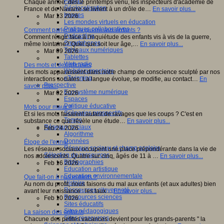
Fablab
Chaque année, dès le printemps venu, les inspecteurs d'académie de
Géolocalisation
France et de Navarre se livrent à un drôle de…
En savoir plus...
Images
Mar 13 2026
Les mondes virtuels en éducation
Pratiques collaboratives
Comment parler de la guerre aux enfants ?
Podcasting
Comment réagir face à l'inquiétude des enfants vis à vis de la guerre,
Smartphones
même lointaine? Quel que soit leur âge,…
En savoir plus...
Tableaux numériques
Mar 09 2026
Tablettes
Web radio
Des mots et des phrases
Webdocumentaire
Les mots apparaissent dans notre champ de conscience sculpté par nos
eTwinning
interactions sociales. La langue évolue, se modifie, au contact…
En
Prospective
savoir plus...
Ecosystème numérique
Mar 02 2026
Espaces
Politique éducative
Mots pour maux !!
Scénarios prospectifs
Et si les mots faisaient autant de ravages que les coups ? C'est en
Temps
substance ce que révèle une étude…
En savoir plus...
Réseaux sociaux
Feb 24 2026
Algorithme
Données
Éloge de l'ennui
Réseaux sociaux et champ scolaire
Les réseaux sociaux occupent une place prépondérante dans la vie de
Sélection de ressources
nos adolescents. Quatre sur cinq, âgés de 11 à …
En savoir plus...
Bibliographies
Feb 16 2026
Education artistique
Education environnementale
Que fait-on à nos enfants ?
Histoire
Au nom du profit, nous faisons du mal aux enfants (et aux adultes) bien
Ressources citoyenneté
avant leur naissance : les taux…
En savoir plus...
Ressources sciences
Feb 10 2026
Sites éducatifs
Sites pédagogiques
La saison des enfants
Sites ressources
Chacune des petites vacances devient pour les grands-parents " la