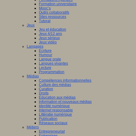
Formation universitaire
Mooc’s
Outils collaboratifs
Sites ressources
Tutorat
Jeux
Jeu et éducation
Jeux 4/12 ans
Jeux sérieux
Jeux vidéo
Langages
Ecriture
Humour
Langue orale
Langues vivantes
Lecture
Programmation
Médias
Compétences informationnelles
Culture des médias
Curation
Droits
Education aux médias
Information et nouveaux médias
Identité numérique
Internet responsable
Littératie numérique
Publication
Réseaux sociaux
Métiers
Entrepreneuriat
Entreprises