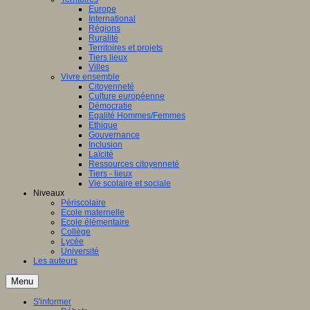
Europe
International
Régions
Ruralité
Territoires et projets
Tiers lieux
Villes
Vivre ensemble
Citoyenneté
Culture européenne
Démocratie
Egalité Hommes/Femmes
Ethique
Gouvernance
Inclusion
Laïcité
Ressources citoyenneté
Tiers - lieux
Vie scolaire et sociale
Niveaux
Périscolaire
Ecole maternelle
Ecole élémentaire
Collège
Lycée
Université
Les auteurs
Menu
S'informer