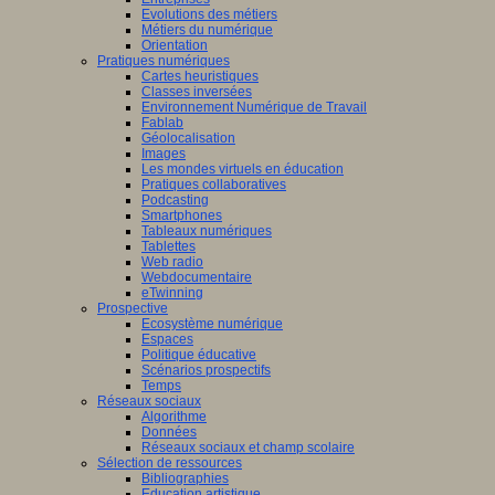
Evolutions des métiers
Métiers du numérique
Orientation
Pratiques numériques
Cartes heuristiques
Classes inversées
Environnement Numérique de Travail
Fablab
Géolocalisation
Images
Les mondes virtuels en éducation
Pratiques collaboratives
Podcasting
Smartphones
Tableaux numériques
Tablettes
Web radio
Webdocumentaire
eTwinning
Prospective
Ecosystème numérique
Espaces
Politique éducative
Scénarios prospectifs
Temps
Réseaux sociaux
Algorithme
Données
Réseaux sociaux et champ scolaire
Sélection de ressources
Bibliographies
Education artistique