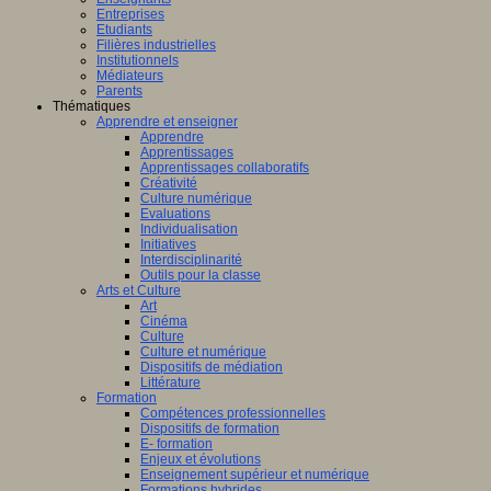
Entreprises
Etudiants
Filières industrielles
Institutionnels
Médiateurs
Parents
Thématiques
Apprendre et enseigner
Apprendre
Apprentissages
Apprentissages collaboratifs
Créativité
Culture numérique
Evaluations
Individualisation
Initiatives
Interdisciplinarité
Outils pour la classe
Arts et Culture
Art
Cinéma
Culture
Culture et numérique
Dispositifs de médiation
Littérature
Formation
Compétences professionnelles
Dispositifs de formation
E- formation
Enjeux et évolutions
Enseignement supérieur et numérique
Formations hybrides