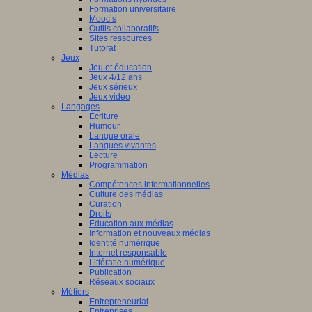
Formation universitaire
Mooc’s
Outils collaboratifs
Sites ressources
Tutorat
Jeux
Jeu et éducation
Jeux 4/12 ans
Jeux sérieux
Jeux vidéo
Langages
Ecriture
Humour
Langue orale
Langues vivantes
Lecture
Programmation
Médias
Compétences informationnelles
Culture des médias
Curation
Droits
Education aux médias
Information et nouveaux médias
Identité numérique
Internet responsable
Littératie numérique
Publication
Réseaux sociaux
Métiers
Entrepreneuriat
Entreprises