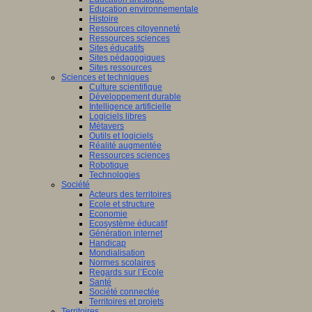
Education environnementale
Histoire
Ressources citoyenneté
Ressources sciences
Sites éducatifs
Sites pédagogiques
Sites ressources
Sciences et techniques
Culture scientifique
Développement durable
Intelligence artificielle
Logiciels libres
Métavers
Outils et logiciels
Réalité augmentée
Ressources sciences
Robotique
Technologies
Société
Acteurs des territoires
Ecole et structure
Economie
Ecosystème éducatif
Génération internet
Handicap
Mondialisation
Normes scolaires
Regards sur l’Ecole
Santé
Société connectée
Territoires et projets
Territoires