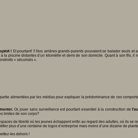
xploi
t !
Et pourtant! !! Nos arrières grands-parents pouvaient se balader seuls et 
 ou à la piscine distantes d’un kilomètre et demi de son domicile. Quant à son fils, 
endroits « sécurisés ».
en partie alimentées par les médias pour expliquer la prédominance de ces compor
imenter.
Or, jouer sans surveillance est pourtant essentiel à la construction de
l’a
es limites de son corps?
aces de liberté où les jeunes échappent enfin au regard des adultes, où ils se ret
entifier plus d’une centaine de logos d’entreprise mais moins d’une dizaine de plant
ettez-les dehors !