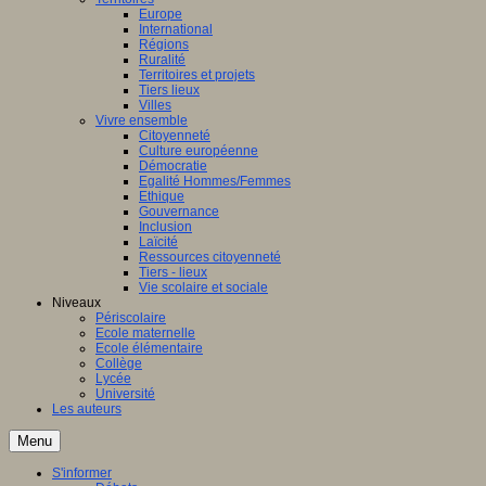
Europe
International
Régions
Ruralité
Territoires et projets
Tiers lieux
Villes
Vivre ensemble
Citoyenneté
Culture européenne
Démocratie
Egalité Hommes/Femmes
Ethique
Gouvernance
Inclusion
Laïcité
Ressources citoyenneté
Tiers - lieux
Vie scolaire et sociale
Niveaux
Périscolaire
Ecole maternelle
Ecole élémentaire
Collège
Lycée
Université
Les auteurs
Menu
S'informer