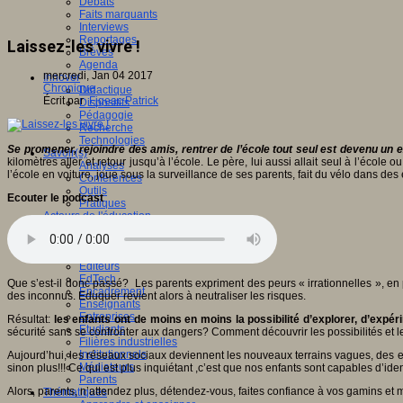
Débats
Faits marquants
Interviews
Reportages
Laissez-les vivre !
Brèves
Agenda
mercredi, Jan 04 2017
Innover
Chronique
Didactique
Écrit par
Figeac Patrick
Dispositifs
Pédagogie
Recherche
Technologies
Se promener, rejoindre des amis, rentrer de l’école tout seul est devenu un e
Savoir(s)
kilomètres aller et retour jusqu’à l’école. Le père, lui aussi allait seul à l’école
Analyses
l’école en voiture, joue sous la surveillance de ses parents, fait du vélo dans des 
Conférences
Outils
Ecouter le podcast
Pratiques
Acteurs de l'éducation
Animateurs
Chercheurs
Collectivités
Editeurs
EdTech
Que s’est-il donc passé? Les parents expriment des peurs « irrationnelles », 
Encadrement
des inconnus. Eduquer revient alors à neutraliser les risques.
Enseignants
Entreprises
Résultat:
les enfants ont de moins en moins la possibilité d’explorer, d’expér
Etudiants
sécurité sans se confronter aux dangers? Comment découvrir les possibilités et l
Filières industrielles
Institutionnels
Aujourd’hui, les réseaux sociaux deviennent les nouveaux terrains vagues, des esp
Médiateurs
sinon plus!!! Ce qui est plus inquiétant ,c’est que nos enfants sont capables d’id
Parents
Alors, parents, n’attendez plus, détendez-vous, faites confiance à vos gamins et m
Thématiques