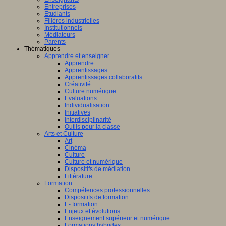
Entreprises
Etudiants
Filières industrielles
Institutionnels
Médiateurs
Parents
Thématiques
Apprendre et enseigner
Apprendre
Apprentissages
Apprentissages collaboratifs
Créativité
Culture numérique
Evaluations
Individualisation
Initiatives
Interdisciplinarité
Outils pour la classe
Arts et Culture
Art
Cinéma
Culture
Culture et numérique
Dispositifs de médiation
Littérature
Formation
Compétences professionnelles
Dispositifs de formation
E- formation
Enjeux et évolutions
Enseignement supérieur et numérique
Formations hybrides