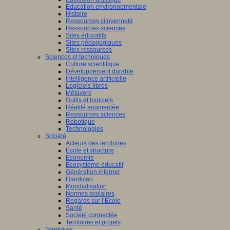
Education environnementale
Histoire
Ressources citoyenneté
Ressources sciences
Sites éducatifs
Sites pédagogiques
Sites ressources
Sciences et techniques
Culture scientifique
Développement durable
Intelligence artificielle
Logiciels libres
Métavers
Outils et logiciels
Réalité augmentée
Ressources sciences
Robotique
Technologies
Société
Acteurs des territoires
Ecole et structure
Economie
Ecosystème éducatif
Génération internet
Handicap
Mondialisation
Normes scolaires
Regards sur l’Ecole
Santé
Société connectée
Territoires et projets
Territoires