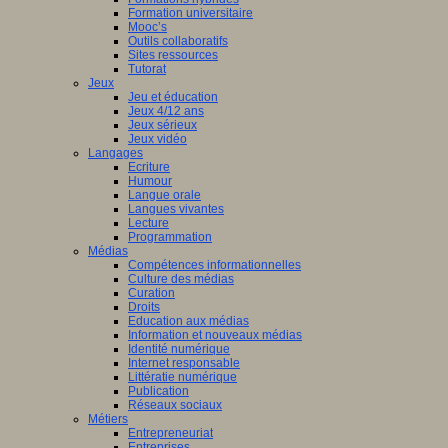
Formation universitaire
Mooc’s
Outils collaboratifs
Sites ressources
Tutorat
Jeux
Jeu et éducation
Jeux 4/12 ans
Jeux sérieux
Jeux vidéo
Langages
Ecriture
Humour
Langue orale
Langues vivantes
Lecture
Programmation
Médias
Compétences informationnelles
Culture des médias
Curation
Droits
Education aux médias
Information et nouveaux médias
Identité numérique
Internet responsable
Littératie numérique
Publication
Réseaux sociaux
Métiers
Entrepreneuriat
Entreprises