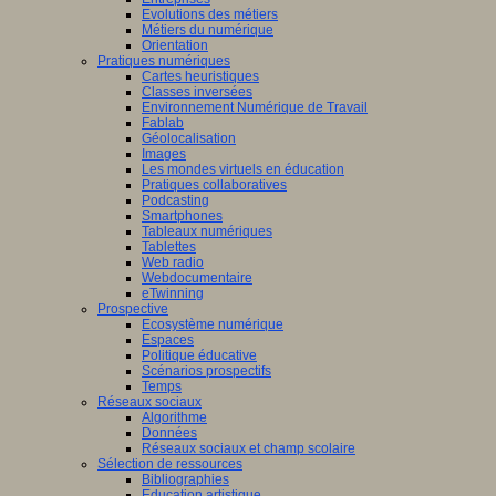
Evolutions des métiers
Métiers du numérique
Orientation
Pratiques numériques
Cartes heuristiques
Classes inversées
Environnement Numérique de Travail
Fablab
Géolocalisation
Images
Les mondes virtuels en éducation
Pratiques collaboratives
Podcasting
Smartphones
Tableaux numériques
Tablettes
Web radio
Webdocumentaire
eTwinning
Prospective
Ecosystème numérique
Espaces
Politique éducative
Scénarios prospectifs
Temps
Réseaux sociaux
Algorithme
Données
Réseaux sociaux et champ scolaire
Sélection de ressources
Bibliographies
Education artistique