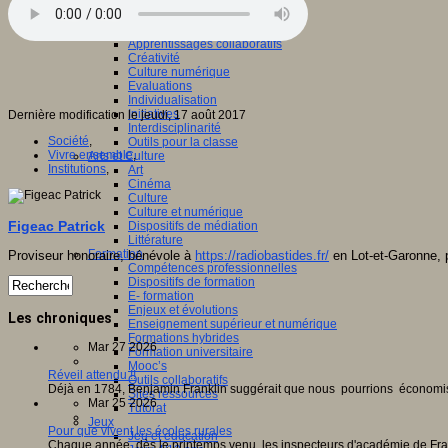
Apprendre et enseigner
Apprendre
Apprentissages
Apprentissages collaboratifs
Créativité
Culture numérique
Evaluations
Individualisation
Initiatives
Dernière modification le jeudi, 17 août 2017
Interdisciplinarité
Société
,
Outils pour la classe
Vivre ensemble
,
Arts et Culture
Institutions
,
Art
Cinéma
Culture
Culture et numérique
Figeac Patrick
Dispositifs de médiation
Littérature
Formation
Proviseur honoraire, bénévole à
https://radiobastides.fr/
en Lot-et-Garonne, p
Compétences professionnelles
Dispositifs de formation
E- formation
Enjeux et évolutions
Les chroniques
Enseignement supérieur et numérique
Formations hybrides
Mar 27 2026
Formation universitaire
Mooc’s
Réveil attendu !!
Outils collaboratifs
Déjà en 1784, Benjamin Franklin suggérait que nous pourrions économise
Sites ressources
Mar 25 2026
Tutorat
Jeux
Pour que vivent les écoles rurales
Jeu et éducation
Chaque année, dès le printemps venu, les inspecteurs d'académie de Fra