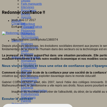
Débats
Faits marquants
Interviews
Reportages
Redonner confiance !!
Brèves
Agenda
jeudi, Aoû 17 2017
Innover
Chronique
Didactique
Écrit par
Figeac Patrick
Dispositifs
Pédagogie
Recherche
Technologies
https://pxhere.com/fr/photo/1380074
Savoir(s)
Analyses
Depuis plusieurs décennies, les évolutions sociétales donnent aux jeunes le se
Conférences
fondamentale de la place de l'humain dans des secteurs où la technologie est 
Outils
Pratiques
La jeunesse se trouve aujourd'hui dans une situation paradoxale. Elle par
Acteurs de l'éducation
mutation transforme à la fois notre modèle économique et nos modèles socia
Animateurs
Chercheurs
Nous vivons toutes et tous une crise de confiance qui n'épargne 
Collectivités
Editeurs
Comment recréer une école de la confiance pour une société de la confiance
EdTech
créatrice que nous devrions exploiter davantage dans le monde éducatif.
Encadrement
Enseignants
Gabriel COHN-BENDIT avait, dès 2007, lancé l'idée des collèges innovants. De
Entreprises
Malheureusement, le Jacobinisme a vite repris ses droits. Nous avons pourtant entr
Etudiants
Filières industrielles
Imaginer du nouveau pour créer de l'attractivité, du désir, de la vitalité au
Institutionnels
Médiateurs
Ecouter le podcast
Parents
Thématiques