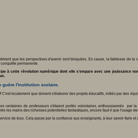
ntiment que les perspectives d'avenir sont bloquées. En cause, la faiblesse de la
en conquête permanente.
ticipe à cette révolution numérique dont elle s'empare avec une jouissance 
ux.
guère l'institution scolaire.
?
C'est localement que doivent s'élaborer des projets éducatifs, initiés par des équi
s centaines de professeurs s'étaient portés volontaires, enthousiasmés par la 
e les mains des richesses potentielles fantastiques, encore faut-il que l'usage des t
 service de tous. Cela passe par la confiance aux enseignants, à leur savoir-faire et à