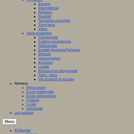
Europe
International
Régions
Ruralité
Territoires et projets
Tiers lieux
Villes
Vivre ensemble
Citoyenneté
Culture européenne
Démocratie
Egalité Hommes/Femmes
Ethique
Gouvernance
Inclusion
Laïcité
Ressources citoyenneté
Tiers - lieux
Vie scolaire et sociale
Niveaux
Périscolaire
Ecole maternelle
Ecole élémentaire
Collège
Lycée
Université
Les auteurs
Menu
S'informer