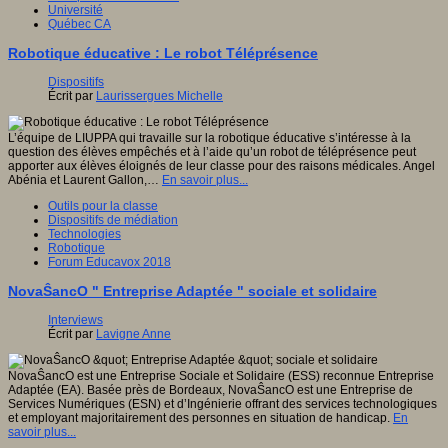
Université
Québec CA
Robotique éducative : Le robot Téléprésence
Dispositifs
Écrit par
Laurissergues Michelle
L’équipe de LIUPPA qui travaille sur la robotique éducative s’intéresse à la
question des élèves empêchés et à l’aide qu’un robot de téléprésence peut
apporter aux élèves éloignés de leur classe pour des raisons médicales. Angel
Abénia et Laurent Gallon,…
En savoir plus...
Outils pour la classe
Dispositifs de médiation
Technologies
Robotique
Forum Educavox 2018
NovaŜancO " Entreprise Adaptée " sociale et solidaire
Interviews
Écrit par
Lavigne Anne
NovaŜancO est une Entreprise Sociale et Solidaire (ESS) reconnue Entreprise
Adaptée (EA). Basée près de Bordeaux, NovaŜancO est une Entreprise de
Services Numériques (ESN) et d’Ingénierie offrant des services technologiques
et employant majoritairement des personnes en situation de handicap.
En
savoir plus...