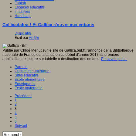
Fablab
Espaces éducatifs
Initiatives
Handicap
Gallicadabra ! Et Gallica s'ouvre aux enfants
Dispositifs
Écrit par
An@é
Publié par Chloé Menut sur le site de Gallica.bnf.fr, l'annonce de la Bibliothèque
nationale de France qui a lancé en ce début d'année 2017 sa première
application de lecture sur tablette à destination des enfants.
En savoir plus...
Parents
Culture et numérique
Sites éducatifs
Ecole élémentaire
Enseignants
Ecole maternelle
Précédent
1
2
3
4
5
6
Suivant