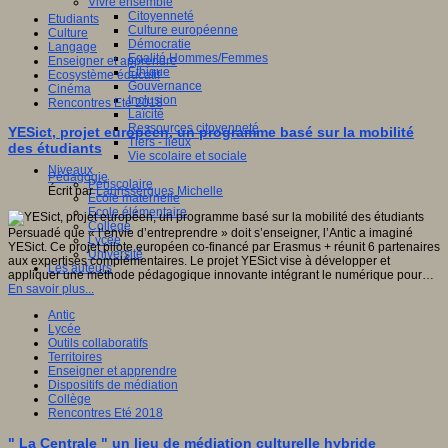
Vivre ensemble
Citoyenneté
Etudiants
Culture européenne
Culture
Démocratie
Langage
Egalité Hommes/Femmes
Enseigner et apprendre
Ethique
Ecosystème éducatif
Gouvernance
Cinéma
Inclusion
Rencontres Eté 2018
Laïcité
Ressources citoyenneté
YESict, projet européen, un programme basé sur la mobilité
Tiers - lieux
des étudiants
Vie scolaire et sociale
Niveaux
Pédagogie
Périscolaire
Écrit par
Laurissergues Michelle
Ecole maternelle
Ecole élémentaire
Collège
Persuadé que « l’envie d’entreprendre » doit s’enseigner, l’Antic a imaginé
Lycée
YESict. Ce projet pilote européen co-financé par Erasmus + réunit 6 partenaires
Université
aux expertises complémentaires. Le projet YESict vise à développer et
Les auteurs
appliquer une méthode pédagogique innovante intégrant le numérique pour…
En savoir plus...
Antic
Lycée
Outils collaboratifs
Territoires
Enseigner et apprendre
Dispositifs de médiation
Collège
Rencontres Eté 2018
" La Centrale " un lieu de médiation culturelle hybride