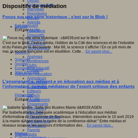
Débats
Faits marquants
Dispositifs de médiation
Interviews
Reportages
Focus sur une série historique : c'est sur le Blob !
Brèves
Agenda
Fait marquant
Innover
Écrit par
An@é
Didactique
Dispositifs
Pédagogie
C'est sur le Blob, l’extra-média, l'édition de la Cité des sciences et de l’industrie
Recherche
et du Palais de la découverte : Mai 68, la science s’affiche ! En ce joli mois de
Technologies
mai, la société française est en ébullition. Cette…
En savoir plus...
Savoir(s)
Analyses
Sciences
Conférences
Société
Outils
Ecosystème éducatif
Pratiques
Sites éducatifs
Acteurs de l'éducation
Animateurs
L’enseignant.e, référent.e en éducation aux médias et à
Chercheurs
l’information, comme médiateur de l’esprit critique des enfants
Collectivités
Editeurs
Pédagogie
EdTech
Écrit par
An@é
Encadrement
Enseignants
Entreprises
Par Isabelle Martin, Déléguée académique à l'éducation aux médias
Etudiants
d'information de l'académie de Bordeaux. Intervention assurée le 10 avril 2019
Filières industrielles
à la mairie d’Agen dans le cadre de la conférence-débat " Entre médias et
Institutionnels
réseaux sociaux, les parcours d’information des…
En savoir plus...
Médiateurs
Parents
Médias
Thématiques
Culture numérique