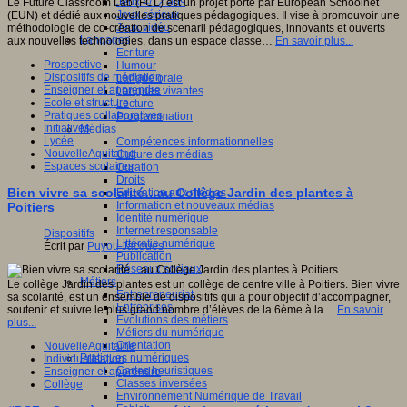
Jeux 4/12 ans
Le Future Classroom Lab (FCL) est un projet porté par European Schoolnet
Jeux sérieux
(EUN) et dédié aux nouvelles pratiques pédagogiques. Il vise à promouvoir une
Jeux vidéo
méthodologie de co-création de scenarii pédagogiques, innovants et ouverts
Langages
aux nouvelles technologies, dans un espace classe…
En savoir plus...
Ecriture
Prospective
Humour
Dispositifs de médiation
Langue orale
Enseigner et apprendre
Langues vivantes
Ecole et structure
Lecture
Pratiques collaboratives
Programmation
Initiatives
Médias
Lycée
Compétences informationnelles
NouvelleAquitaine
Culture des médias
Espaces scolaires
Curation
Droits
Bien vivre sa scolarité…au Collège Jardin des plantes à
Education aux médias
Information et nouveaux médias
Poitiers
Identité numérique
Internet responsable
Dispositifs
Littératie numérique
Écrit par
Puyou Jacques
Publication
Réseaux sociaux
Métiers
Le collège Jardin des plantes est un collège de centre ville à Poitiers. Bien vivre
Entrepreneuriat
sa scolarité, est un ensemble de dispositifs qui a pour objectif d’accompagner,
Entreprises
soutenir et suivre le plus grand nombre d’élèves de la 6ème à la…
En savoir
Evolutions des métiers
plus...
Métiers du numérique
Orientation
NouvelleAquitaine
Pratiques numériques
Individualisation
Cartes heuristiques
Enseigner et apprendre
Classes inversées
Collège
Environnement Numérique de Travail