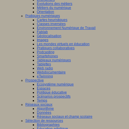
Evolutions des métiers
Métiers du numérique
Orientation
Pratiques numériques
Cartes heuristiques
Classes inversées
Environnement Numérique de Travail
Fablab
Géolocalisation
Images
Les mondes virtuels en éducation
Pratiques collaboratives
Podcasting
Smartphones
Tableaux numériques
Tablettes
Web radio
Webdocumentaire
eTwinning
Prospective
Ecosystème numérique
Espaces
Politique éducative
Scénarios prospectifs
Temps
Réseaux sociaux
Algorithme
Données
Réseaux sociaux et champ scolaire
Sélection de ressources
Bibliographies
Education artistique