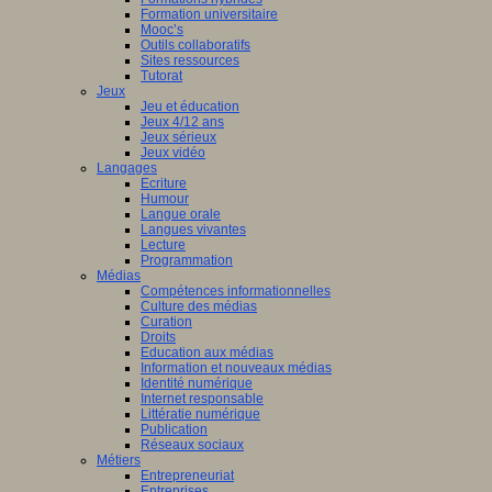
Formation universitaire
Mooc’s
Outils collaboratifs
Sites ressources
Tutorat
Jeux
Jeu et éducation
Jeux 4/12 ans
Jeux sérieux
Jeux vidéo
Langages
Ecriture
Humour
Langue orale
Langues vivantes
Lecture
Programmation
Médias
Compétences informationnelles
Culture des médias
Curation
Droits
Education aux médias
Information et nouveaux médias
Identité numérique
Internet responsable
Littératie numérique
Publication
Réseaux sociaux
Métiers
Entrepreneuriat
Entreprises