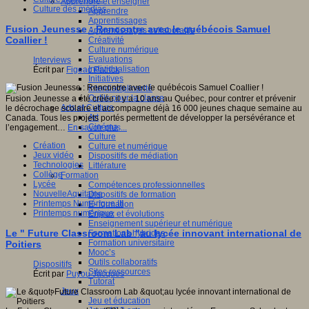
Apprendre et enseigner
Culture des médias
Apprendre
Apprentissages
Fusion Jeunesse : Rencontre avec le québécois Samuel
Apprentissages collaboratifs
Coallier !
Créativité
Culture numérique
Evaluations
Interviews
Individualisation
Écrit par
Figeac Patrick
Initiatives
Interdisciplinarité
Outils pour la classe
Fusion Jeunesse a été créée il y a 10 ans au Québec, pour contrer et prévenir
Arts et Culture
le décrochage scolaire et accompagne déjà 16 000 jeunes chaque semaine au
Art
Canada. Tous les projets portés permettent de développer la persévérance et
Cinéma
l’engagement…
En savoir plus...
Culture
Création
Culture et numérique
Jeux vidéo
Dispositifs de médiation
Technologies
Littérature
Collège
Formation
Lycée
Compétences professionnelles
NouvelleAquitaine
Dispositifs de formation
Printemps Numérique III
E- formation
Printemps numérique
Enjeux et évolutions
Enseignement supérieur et numérique
Le " Future Classroom Lab "au lycée innovant international de
Formations hybrides
Formation universitaire
Poitiers
Mooc’s
Outils collaboratifs
Dispositifs
Sites ressources
Écrit par
Puyou Jacques
Tutorat
Jeux
Jeu et éducation