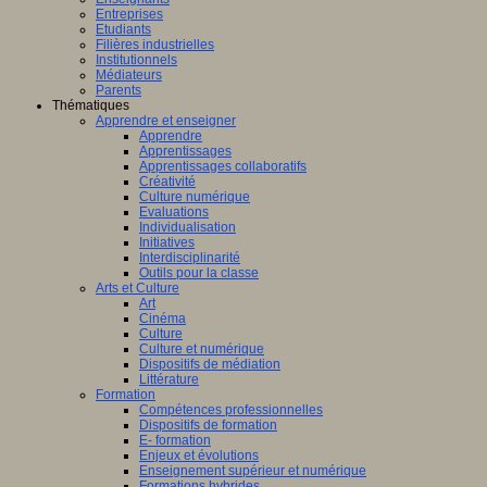
Entreprises
Etudiants
Filières industrielles
Institutionnels
Médiateurs
Parents
Thématiques
Apprendre et enseigner
Apprendre
Apprentissages
Apprentissages collaboratifs
Créativité
Culture numérique
Evaluations
Individualisation
Initiatives
Interdisciplinarité
Outils pour la classe
Arts et Culture
Art
Cinéma
Culture
Culture et numérique
Dispositifs de médiation
Littérature
Formation
Compétences professionnelles
Dispositifs de formation
E- formation
Enjeux et évolutions
Enseignement supérieur et numérique
Formations hybrides