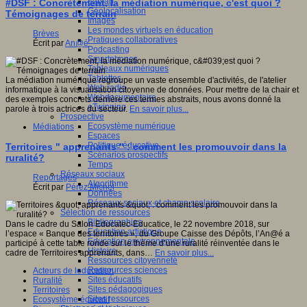
Fablab
#DSF : Concrètement, la médiation numérique, c'est quoi ?
Géolocalisation
Témoignages de terrain
Images
Les mondes virtuels en éducation
Brèves
Pratiques collaboratives
Écrit par
An@é
Podcasting
Smartphones
Tableaux numériques
Tablettes
La médiation numérique regroupe un vaste ensemble d'activités, de l'atelier
Web radio
informatique à la visualisation citoyenne de données. Pour mettre de la chair et
Webdocumentaire
des exemples concrets derrière ces termes abstraits, nous avons donné la
eTwinning
parole à trois actrices du secteur.
En savoir plus...
Prospective
Ecosystème numérique
Médiations
Espaces
Politique éducative
Territoires " apprenants " : comment les promouvoir dans la
Scénarios prospectifs
ruralité?
Temps
Réseaux sociaux
Reportages
Algorithme
Écrit par
Pérez Michel
Données
Réseaux sociaux et champ scolaire
Sélection de ressources
Bibliographies
Dans le cadre du Salon Educatec-Educatice, le 22 novembre 2018, sur
Education artistique
l’espace « Banque des territoires », du Groupe Caisse des Dépôts, l’An@é a
Education environnementale
participé à cette table ronde sur le thème d’une ruralité réinventée dans le
Histoire
cadre de Territoires apprenants, dans…
En savoir plus...
Ressources citoyenneté
Ressources sciences
Acteurs de leducation
Sites éducatifs
Ruralité
Sites pédagogiques
Territoires
Sites ressources
Ecosystème éducatif