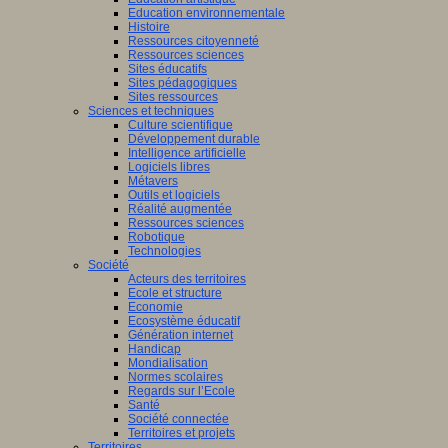
Education environnementale
Histoire
Ressources citoyenneté
Ressources sciences
Sites éducatifs
Sites pédagogiques
Sites ressources
Sciences et techniques
Culture scientifique
Développement durable
Intelligence artificielle
Logiciels libres
Métavers
Outils et logiciels
Réalité augmentée
Ressources sciences
Robotique
Technologies
Société
Acteurs des territoires
Ecole et structure
Economie
Ecosystème éducatif
Génération internet
Handicap
Mondialisation
Normes scolaires
Regards sur l’Ecole
Santé
Société connectée
Territoires et projets
Territoires