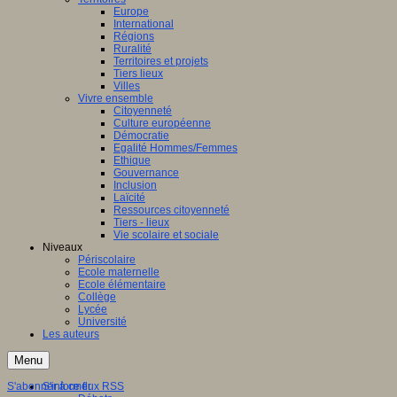
Europe
International
Régions
Ruralité
Territoires et projets
Tiers lieux
Villes
Vivre ensemble
Citoyenneté
Culture européenne
Démocratie
Egalité Hommes/Femmes
Ethique
Gouvernance
Inclusion
Laïcité
Ressources citoyenneté
Tiers - lieux
Vie scolaire et sociale
Niveaux
Périscolaire
Ecole maternelle
Ecole élémentaire
Collège
Lycée
Université
Les auteurs
Menu
S'abonner à ce flux RSS
S'informer