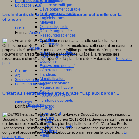
Sciences et techniques
Dispositifs de médiation
Culture scientifique
Educatice 2018
Développement durable
Intelligence artificielle
Les Enfants de la Zique : Une ressource culturelle sur la
Logiciels libres
chanson
Métavers
Outils et logiciels
Outils
Réalité augmentée
Écrit par
An@é
Ressources sciences
Robotique
Technologies
Orchestrée par Réseau Canopé et les Francofolies, cette opération nationale
Société
propose chaque année une nouvelle édition permettant de s’emparer de
Acteurs des territoires
l’œuvre d’un artiste de la scène francophone. Grâce à la richesse des
Ecole et structure
ressources multimédias proposées, la plateforme des Enfants de…
En savoir
Economie
plus...
Ecosystème éducatif
Génération internet
Culture
Handicap
Art
Mondialisation
Site ressource
Normes scolaires
Education artistique
Regards sur l’Ecole
Santé
C'était au Festival de Sainte-Livrade "Cap aux bords"...
Société connectée
Territoires et projets
Interviews
Territoires
Écrit par
Figeac Patrick
Europe
International
Régions
Succédant aux Rencontres de Laignes (2012-2017), devenues au fil des ans
Ruralité
un des rendez-vous culturels les plus hospitaliers de l'été, "Cap Aux Bords-
Territoires et projets
Rencontres Cinématographiques en Lot-et-Garonne" est une manifestation
Tiers lieux
conçue et proposée par Patrick Leboutte et organisée par la Ligue de…
En
Villes
savoir plus...