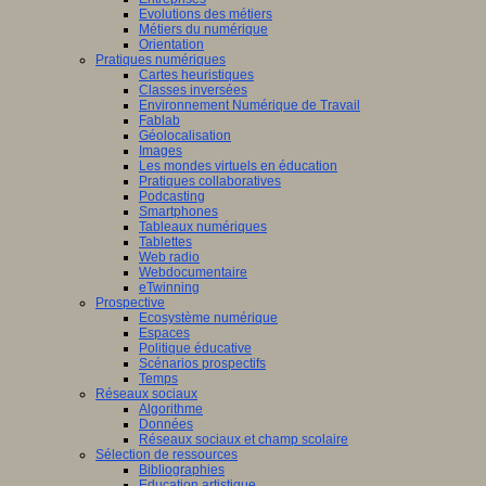
Evolutions des métiers
Métiers du numérique
Orientation
Pratiques numériques
Cartes heuristiques
Classes inversées
Environnement Numérique de Travail
Fablab
Géolocalisation
Images
Les mondes virtuels en éducation
Pratiques collaboratives
Podcasting
Smartphones
Tableaux numériques
Tablettes
Web radio
Webdocumentaire
eTwinning
Prospective
Ecosystème numérique
Espaces
Politique éducative
Scénarios prospectifs
Temps
Réseaux sociaux
Algorithme
Données
Réseaux sociaux et champ scolaire
Sélection de ressources
Bibliographies
Education artistique