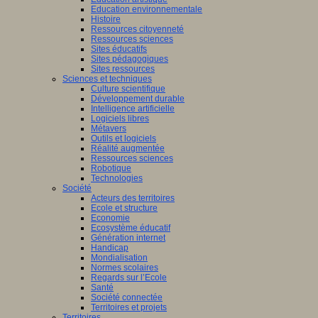
Education environnementale
Histoire
Ressources citoyenneté
Ressources sciences
Sites éducatifs
Sites pédagogiques
Sites ressources
Sciences et techniques
Culture scientifique
Développement durable
Intelligence artificielle
Logiciels libres
Métavers
Outils et logiciels
Réalité augmentée
Ressources sciences
Robotique
Technologies
Société
Acteurs des territoires
Ecole et structure
Economie
Ecosystème éducatif
Génération internet
Handicap
Mondialisation
Normes scolaires
Regards sur l’Ecole
Santé
Société connectée
Territoires et projets
Territoires