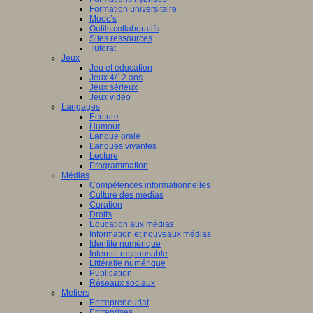
Formation universitaire
Mooc’s
Outils collaboratifs
Sites ressources
Tutorat
Jeux
Jeu et éducation
Jeux 4/12 ans
Jeux sérieux
Jeux vidéo
Langages
Ecriture
Humour
Langue orale
Langues vivantes
Lecture
Programmation
Médias
Compétences informationnelles
Culture des médias
Curation
Droits
Education aux médias
Information et nouveaux médias
Identité numérique
Internet responsable
Littératie numérique
Publication
Réseaux sociaux
Métiers
Entrepreneuriat
Entreprises