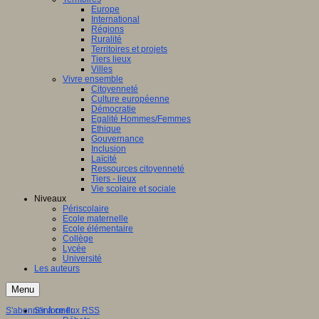
Europe
International
Régions
Ruralité
Territoires et projets
Tiers lieux
Villes
Vivre ensemble
Citoyenneté
Culture européenne
Démocratie
Egalité Hommes/Femmes
Ethique
Gouvernance
Inclusion
Laïcité
Ressources citoyenneté
Tiers - lieux
Vie scolaire et sociale
Niveaux
Périscolaire
Ecole maternelle
Ecole élémentaire
Collège
Lycée
Université
Les auteurs
Menu
S'abonner à ce flux RSS
S'informer