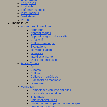
Entreprises
Etudiants
Filières industrielles
Institutionnels
Médiateurs
Parents
Thématiques
Apprendre et enseigner
Apprendre
Apprentissages
Apprentissages collaboratifs
Créativité
Culture numérique
Evaluations
Individualisation
Initiatives
Interdisciplinarité
Outils pour la classe
Arts et Culture
Art
Cinéma
Culture
Culture et numérique
Dispositifs de médiation
Littérature
Formation
Compétences professionnelles
Dispositifs de formation
E- formation
Enjeux et évolutions
Enseignement supérieur et numérique
Formations hybrides