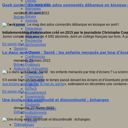
Débats
Faits marquants
Geek junior : Le mag des ados connectés débarque en kiosque en
Interviews
Reportages
vendredi, 01 avril 2022
Brèves
Brèves
Agenda
Innover
Didactique
Dispositifs
Initialement blog d’information créé en 2015 par le journaliste Christophe Co
Pédagogie
Junior compte déjà plus de 4 000 abonnés, dont un collège français sur trois. À p
Recherche
En savoir plus...
Technologies
Savoir(s)
Lu dans sud-Ouest : Santé : les enfants menacés par trop d’écra
Analyses
Conférences
Outils
mercredi, 23 mars 2022
Pratiques
Brèves
Acteurs de l'éducation
Animateurs
Chercheurs
S’il existe bien un lien entre le temps passé devant les écrans et d’éventuels p
Collectivités
aux écrans pourrait être le mal du siècle
», estimaient en décembre une centaine d
Editeurs
EdTech
En savoir plus...
Encadrement
Enseignants
Une école entre continuité et discontinuité : échanges
Entreprises
Etudiants
dimanche, 27 février 2022
Filières industrielles
Débats
Institutionnels
Médiateurs
Parents
Thématiques