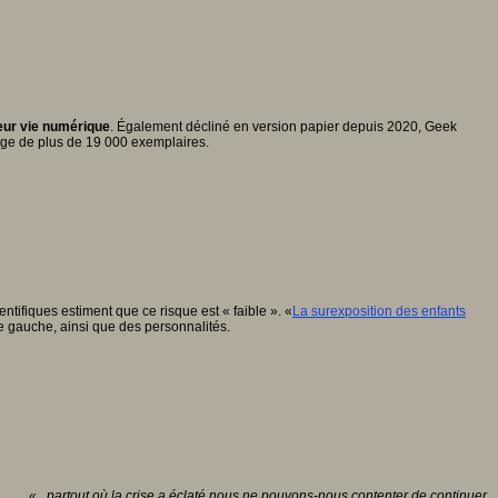
leur vie numérique
. Également décliné en version papier depuis 2020, Geek
irage de plus de 19 000 exemplaires.
tifiques estiment que ce risque est « faible ». «
La surexposition des enfants
e gauche, ainsi que des personnalités.
«.. partout où la crise a éclaté nous ne pouvons-nous contenter de continuer,