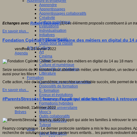
Apprendre et enseigner
Apprendre
Apprentissages
Apprentissages collaboratifs
Créativité
Culture numérique
Echanges avec
Robert Sauvaget
[1] Les éléments proposés contribuent à un tra
Evaluations
Individualisation
En savoir plus...
Initiatives
Interdisciplinarité
Fondation Cgénial : 2ème Semaine des métiers en digital du 14 
Outils pour la classe
Arts et Culture
vendredi, 25 février 2022
Art
Agenda
Cinéma
Culture
Culture et numérique
Dispositifs de médiation
Seize sessions de 60 minutes pour aborder un métier, une formation, un secteur d
Littérature
aussi pour les filles.
Formation
Compétences professionnelles
Cette action, née de la pandémie, rencontre un véritable succès, elle permet de to
Dispositifs de formation
En savoir plus...
E- formation
Enjeux et évolutions
#ParentsStressés : feamzy, l'appli qui aide les familles à retrouv
Enseignement supérieur et numérique
Formations hybrides
Formation universitaire
vendredi, 11 février 2022
Mooc’s
Brèves
Outils collaboratifs
Sites ressources
Tutorat
Feamzy communique : Le dernier protocole sanitaire a mis le feu aux poudres. Aprè
Jeux
recherche de solutions pour faire garder leurs enfants... les parents redoutent 
Jeu et éducation