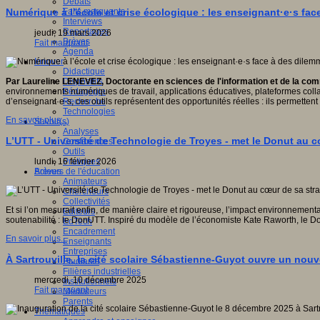
Débats
Faits marquants
Numérique à l’école et crise écologique : les enseignant·e·s fa
Interviews
Reportages
jeudi, 19 mars 2026
Brèves
Fait marquant
Agenda
Innover
Didactique
Dispositifs
Par Laureline LENEVEZ, Doctorante en sciences de l'information et de la c
Pédagogie
environnements numériques de travail, applications éducatives, plateformes coll
Recherche
d’enseignant·e·s, ces outils représentent des opportunités réelles : ils permettent 
Technologies
En savoir plus...
Savoir(s)
Analyses
L’UTT - Université de Technologie de Troyes - met le Donut au c
Conférences
Outils
Pratiques
lundi, 16 février 2026
Acteurs de l'éducation
Brèves
Animateurs
Chercheurs
Collectivités
Et si l’on mesurait enfin, de manière claire et rigoureuse, l’impact environnemen
Editeurs
soutenabilité : le DonUTT. Inspiré du modèle de l’économiste Kate Raworth, le D
EdTech
Encadrement
En savoir plus...
Enseignants
Entreprises
À Sartrouville, la cité scolaire Sébastienne-Guyot ouvre un nouv
Etudiants
Filières industrielles
mercredi, 10 décembre 2025
Institutionnels
Fait marquant
Médiateurs
Parents
Thématiques