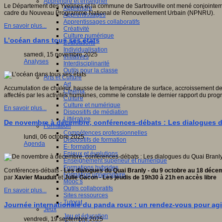
Apprendre et enseigner
Le Département des Yvelines et la commune de Sartrouville ont mené conjointeme
Apprendre
cadre du Nouveau Programme National de Renouvellement Urbain (NPNRU).
Apprentissages
Apprentissages collaboratifs
En savoir plus...
Créativité
Culture numérique
L’océan dans tous ses états
Evaluations
Individualisation
samedi, 15 novembre 2025
Initiatives
Analyses
Interdisciplinarité
Outils pour la classe
Arts et Culture
Art
Accumulation de chaleur, hausse de la température de surface, accroissement de l
Cinéma
affectés par les activités humaines, comme le constate le dernier rapport du p
Culture
Culture et numérique
En savoir plus...
Dispositifs de médiation
Littérature
De novembre à décembre, conférences-débats : Les dialogues d
Formation
Compétences professionnelles
lundi, 06 octobre 2025
Dispositifs de formation
Agenda
E- formation
Enjeux et évolutions
Enseignement supérieur et numérique
Formations hybrides
Conférences-débats -
Les dialogues du Quai Branly - du 9 octobre au 18 déc
Formation universitaire
par
Xavier Mauduit
et
Julie Gacon
-
Les jeudis de 19h30 à 21h en accès libre
Mooc’s
Outils collaboratifs
En savoir plus...
Sites ressources
Tutorat
Journée internationale du panda roux : un rendez-vous pour agi
Jeux
Jeu et éducation
vendredi, 19 septembre 2025