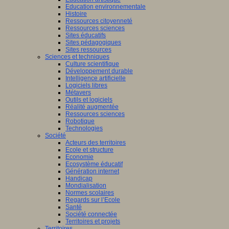
Education environnementale
Histoire
Ressources citoyenneté
Ressources sciences
Sites éducatifs
Sites pédagogiques
Sites ressources
Sciences et techniques
Culture scientifique
Développement durable
Intelligence artificielle
Logiciels libres
Métavers
Outils et logiciels
Réalité augmentée
Ressources sciences
Robotique
Technologies
Société
Acteurs des territoires
Ecole et structure
Economie
Ecosystème éducatif
Génération internet
Handicap
Mondialisation
Normes scolaires
Regards sur l’Ecole
Santé
Société connectée
Territoires et projets
Territoires