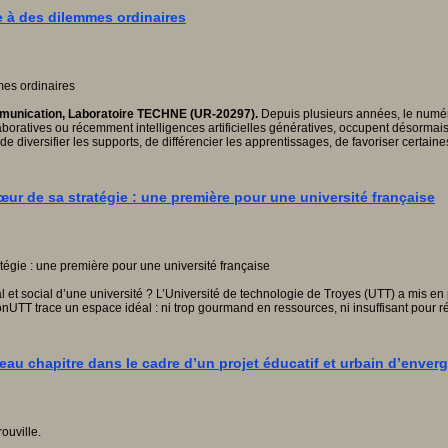
ce à des dilemmes ordinaires
ommunication, Laboratoire TECHNE (UR-20297).
Depuis plusieurs années, le numéri
aboratives ou récemment intelligences artificielles génératives, occupent désorma
de diversifier les supports, de différencier les apprentissages, de favoriser certain
œur de sa stratégie : une première pour une université française
tal et social d’une université ? L’Université de technologie de Troyes (UTT) a mis e
onUTT trace un espace idéal : ni trop gourmand en ressources, ni insuffisant pour
eau chapitre dans le cadre d’un projet éducatif et urbain d’enver