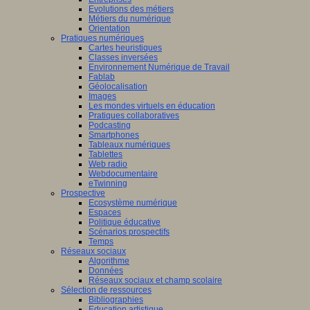
Evolutions des métiers
Métiers du numérique
Orientation
Pratiques numériques
Cartes heuristiques
Classes inversées
Environnement Numérique de Travail
Fablab
Géolocalisation
Images
Les mondes virtuels en éducation
Pratiques collaboratives
Podcasting
Smartphones
Tableaux numériques
Tablettes
Web radio
Webdocumentaire
eTwinning
Prospective
Ecosystème numérique
Espaces
Politique éducative
Scénarios prospectifs
Temps
Réseaux sociaux
Algorithme
Données
Réseaux sociaux et champ scolaire
Sélection de ressources
Bibliographies
Education artistique