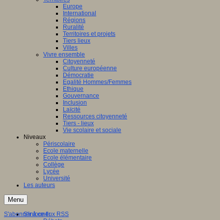
Europe
International
Régions
Ruralité
Territoires et projets
Tiers lieux
Villes
Vivre ensemble
Citoyenneté
Culture européenne
Démocratie
Egalité Hommes/Femmes
Ethique
Gouvernance
Inclusion
Laïcité
Ressources citoyenneté
Tiers - lieux
Vie scolaire et sociale
Niveaux
Périscolaire
Ecole maternelle
Ecole élémentaire
Collège
Lycée
Université
Les auteurs
Menu
S'abonner à ce flux RSS
S'informer