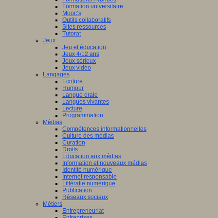
Formation universitaire
Mooc’s
Outils collaboratifs
Sites ressources
Tutorat
Jeux
Jeu et éducation
Jeux 4/12 ans
Jeux sérieux
Jeux vidéo
Langages
Ecriture
Humour
Langue orale
Langues vivantes
Lecture
Programmation
Médias
Compétences informationnelles
Culture des médias
Curation
Droits
Education aux médias
Information et nouveaux médias
Identité numérique
Internet responsable
Littératie numérique
Publication
Réseaux sociaux
Métiers
Entrepreneuriat
Entreprises