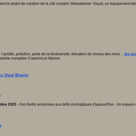
nt le projet de création de la cité scolaire Sébastienne- Guyot, un équipement éd
’acidité, pollution, perte de la biodiversité, élévation du niveau des mers…
les oc
rogramme européen Copernicus Marine.
u Quai Branly
embre 2025
- Des forêts anciennes aux défis écologiques d'aujourd'hui - Un espace de
r