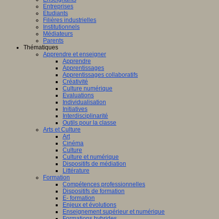
Entreprises
Etudiants
Filières industrielles
Institutionnels
Médiateurs
Parents
Thématiques
Apprendre et enseigner
Apprendre
Apprentissages
Apprentissages collaboratifs
Créativité
Culture numérique
Evaluations
Individualisation
Initiatives
Interdisciplinarité
Outils pour la classe
Arts et Culture
Art
Cinéma
Culture
Culture et numérique
Dispositifs de médiation
Littérature
Formation
Compétences professionnelles
Dispositifs de formation
E- formation
Enjeux et évolutions
Enseignement supérieur et numérique
Formations hybrides