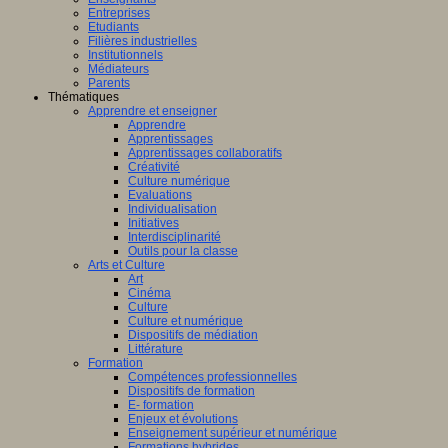
Entreprises
Etudiants
Filières industrielles
Institutionnels
Médiateurs
Parents
Thématiques
Apprendre et enseigner
Apprendre
Apprentissages
Apprentissages collaboratifs
Créativité
Culture numérique
Evaluations
Individualisation
Initiatives
Interdisciplinarité
Outils pour la classe
Arts et Culture
Art
Cinéma
Culture
Culture et numérique
Dispositifs de médiation
Littérature
Formation
Compétences professionnelles
Dispositifs de formation
E- formation
Enjeux et évolutions
Enseignement supérieur et numérique
Formations hybrides