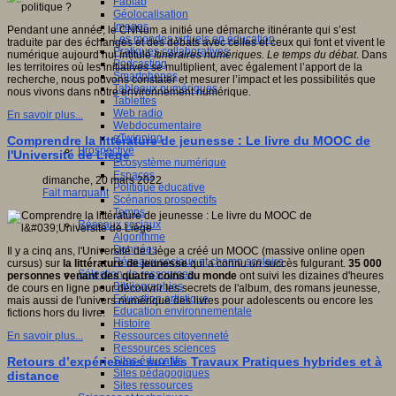
Fablab
Géolocalisation
Images
Pendant une année, le CNNum a initié une démarche itinérante qui s’est
Les mondes virtuels en éducation
traduite par des échanges et des débats avec celles et ceux qui font et vivent le
Pratiques collaboratives
numérique aujourd’hui intitulé
Itinéraires numériques. Le temps du débat
. Dans
Podcasting
les territoires où les initiatives se multiplient, avec également l’apport de la
Smartphones
recherche, nous pouvons constater et mesurer l’impact et les possibilités que
Tableaux numériques
nous vivons dans notre environnement numérique.
Tablettes
Web radio
En savoir plus...
Webdocumentaire
eTwinning
Comprendre la littérature de jeunesse : Le livre du MOOC de
Prospective
l'Université de Liège
Ecosystème numérique
Espaces
dimanche, 20 mars 2022
Politique éducative
Fait marquant
Scénarios prospectifs
Temps
Réseaux sociaux
Algorithme
Données
Il y a cinq ans, l'Université de Liège a créé un MOOC (massive online open
Réseaux sociaux et champ scolaire
cursus) sur
la littérature de jeunesse
qui a connu un succès fulgurant.
35 000
Sélection de ressources
personnes venant des quatre coins du monde
ont suivi les dizaines d'heures
Bibliographies
de cours en ligne pour découvrir les secrets de l'album, des romans jeunesse,
Education artistique
mais aussi de l'univers numérique des livres pour adolescents ou encore les
Education environnementale
fictions hors du livre.
Histoire
Ressources citoyenneté
En savoir plus...
Ressources sciences
Sites éducatifs
Retours d’expériences sur les Travaux Pratiques hybrides et à
Sites pédagogiques
distance
Sites ressources