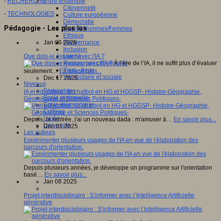
-
RECHERCHE
Vivre ensemble
Citoyenneté
-
TECHNOLOGIES
Culture européenne
Démocratie
Pédagogie - Les plus lus
Egalité Hommes/Femmes
Ethique
Jan 06 2026
Gouvernance
Inclusion
Que dois-je évaluer avec l'IA ?
Laïcité
À l’ère de l’IA, il ne suffit plus d’évaluer
Ressources citoyenneté
Tiers - lieux
seulement…
En savoir plus...
Vie scolaire et sociale
Dec 17 2025
Niveaux
Périscolaire
IA et éducation : le chatbot en HG et HGGSP- Histoire-Géographie,
Ecole maternelle
Géopolitique et Sciences Politiques-
Ecole élémentaire
Collège
Lycée
Depuis, la rentrée, j'ai un nouveau dada : m'amuser à…
En savoir plus...
Université
Dec 01 2025
Les auteurs
Expérimenter plusieurs usages de l'IA en vue de l'élaboration des
parcours d'orientation.
Depuis plusieurs années, je développe un programme sur l'orientation
basé…
En savoir plus...
Jan 08 2025
Projet interdisciplinaire : S’informer avec l’Intelligence Artificielle
générative