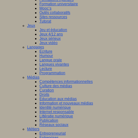
Formation universitaire
Mooc’s
Outils collaboratifs
Sites ressources
Tutorat
Jeux
Jeu et éducation
Jeux 4/12 ans
Jeux sérieux
Jeux vidéo
Langages
Ecriture
Humour
Langue orale
Langues vivantes
Lecture
Programmation
Médias
Compétences informationnelles
Culture des médias
Curation
Droits
Education aux médias
Information et nouveaux médias
Identité numérique
Internet responsable
Littératie numérique
Publication
Réseaux sociaux
Métiers
Entrepreneuriat
Entreprises