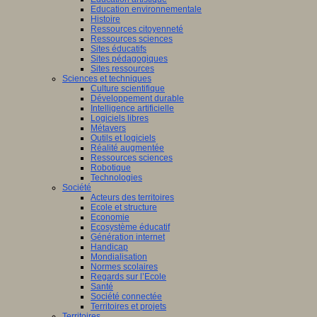
Education environnementale
Histoire
Ressources citoyenneté
Ressources sciences
Sites éducatifs
Sites pédagogiques
Sites ressources
Sciences et techniques
Culture scientifique
Développement durable
Intelligence artificielle
Logiciels libres
Métavers
Outils et logiciels
Réalité augmentée
Ressources sciences
Robotique
Technologies
Société
Acteurs des territoires
Ecole et structure
Economie
Ecosystème éducatif
Génération internet
Handicap
Mondialisation
Normes scolaires
Regards sur l’Ecole
Santé
Société connectée
Territoires et projets
Territoires