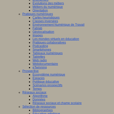
Evolutions des métiers
Métiers du numérique
Orientation
Pratiques numériques
Cartes heuristiques
Classes inversées
Environnement Numérique de Travail
Fablab
Géolocalisation
Images
Les mondes virtuels en éducation
Pratiques collaboratives
Podcasting
Smartphones
Tableaux numériques
Tablettes
Web radio
Webdocumentaire
eTwinning
Prospective
Ecosystème numérique
Espaces
Politique éducative
Scénarios prospectifs
Temps
Réseaux sociaux
Algorithme
Données
Réseaux sociaux et champ scolaire
Sélection de ressources
Bibliographies
Education artistique