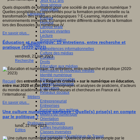
Jeux 4/12 ans
Jeux sérieux
Quels dispositifs de formation pour une société de plus en plus numérique ?
Jeux vidéo
Quelles possibilités ou opportunités pour la formation professionnelle ou la
Langages
transformation des pratiques pédagogiques ? E-Learning, Hybridations et
Ecriture
environnements immersifs. Echanges entre différents acteurs de la formation
Humour
lors des Boussoles du numérique IV.
Langue orale
Langues vivantes
En savoir plus...
Lecture
Programmation
Éducation et numérique: 15 entretiens, entre recherche et
Médias
pratique (2020-2023)
Compétences informationnelles
Culture des médias
vendredi, 23 juin 2023
Curation
Recherche
Droits
Education aux médias
Information et nouveaux médias
Identité numérique
Internet responsable
Recueil
des
entretiens « Regards croisés » sur le numérique en éducation,
Littératie numérique
entre mai 2020 et juin 2023
: témoignages et analyses de praticiens, d’acteurs
Publication
du monde académique, de chercheuses et chercheurs en France et à
Réseaux sociaux
l’international.
Métiers
Entrepreneuriat
En savoir plus...
Entreprises
Evolutions des métiers
Une culture numérique partagée : Quelle(s) prise(s) en compte
Métiers du numérique
par le politique ?
Orientation
Pratiques numériques
lundi, 22 mai 2023
Cartes heuristiques
Editos
Classes inversées
Environnement Numérique de Travail