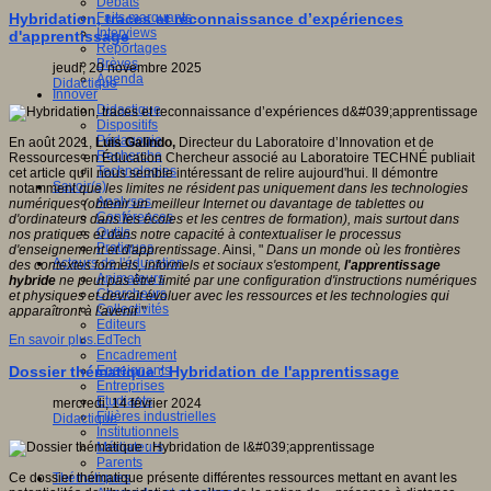
Débats
Faits marquants
Hybridation, traces et reconnaissance d’expériences
Interviews
d'apprentissage
Reportages
Brèves
jeudi, 20 novembre 2025
Agenda
Didactique
Innover
Didactique
Dispositifs
Pédagogie
En août 2021,
Luis Galindo,
Directeur du Laboratoire d’Innovation et de
Recherche
Ressources en Éducation Chercheur associé au Laboratoire TECHNÉ publiait
Technologies
cet article qu'il nous semble intéressant de relire aujourd'hui. Il démontre
Savoir(s)
notamment
que les limites ne résident pas uniquement dans les technologies
Analyses
numériques (obtenir un meilleur Internet ou davantage de tablettes ou
Conférences
d'ordinateurs dans les écoles et les centres de formation), mais surtout dans
Outils
nos pratiques et dans notre capacité à contextualiser le processus
Pratiques
d'enseignement et d'apprentissage
. Ainsi, "
Dans un monde où les frontières
Acteurs de l'éducation
des contextes formels, informels et sociaux s'estompent,
l'apprentissage
Animateurs
hybride
ne peut pas être limité par une configuration d'instructions numériques
Chercheurs
et physiques et devrait évoluer avec les ressources et les technologies qui
Collectivités
apparaîtront à l'aveni
r "
Editeurs
EdTech
En savoir plus...
Encadrement
Enseignants
Dossier thématique : Hybridation de l'apprentissage
Entreprises
Etudiants
mercredi, 14 février 2024
Filières industrielles
Didactique
Institutionnels
Médiateurs
Parents
Thématiques
Ce dossier thématique présente différentes ressources mettant en avant les