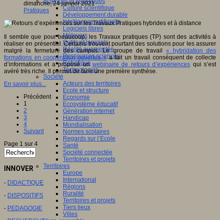
Sciences et techniques
dimanche, 24 janvier 2021
Culture scientifique
Pratiques
Développement durable
Intelligence artificielle
Logiciels libres
Métavers
Il semble que pour beaucoup, les Travaux pratiques (TP) sont des activités à
Outils et logiciels
réaliser en présentiel. Certains trouvent pourtant des solutions pour les assurer
Réalité augmentée
malgré la fermeture des campus. Le groupe de travail
« hybridation des
Ressources sciences
formations en coopération ouvertes »
a fait un travail conséquent de collecte
Robotique
d’informations et a proposé un
webinaire de retours d’expériences
qui s’est
Technologies
avéré très riche. Il permet de faire une première synthèse.
Société
Acteurs des territoires
En savoir plus...
Ecole et structure
Précédent
Economie
1
Ecosystème éducatif
2
Génération internet
3
Handicap
4
Mondialisation
Suivant
Normes scolaires
Regards sur l’Ecole
Page 1 sur 4
Santé
Société connectée
Territoires et projets
Territoires
INNOVER
Europe
International
-
DIDACTIQUE
Régions
Ruralité
-
DISPOSITIFS
Territoires et projets
Tiers lieux
-
PEDAGOGIE
Villes