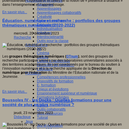
Apprendre et enseigner
potentialités de l’hybridation et celles de la notion de « présence à distance »
Apprendre
dans l’enseignement et l’apprentissage.
Apprentissages
En savoir plus...
Apprentissages collaboratifs
Créativité
Éducation, numérique et recherche : portfolios des groupes
Culture numérique
Evaluations
thématiques numériques (2020-2022)
Individualisation
Initiatives
mercredi, 20 décembre 2023
Interdisciplinarité
Recherche
Outils pour la classe
Arts et Culture
Art
Cinéma
Les
groupes thématiques numériques (
GTnum
)
, sont des groupes de
Culture
recherche participative animés par des laboratoires universitaires associés à
Culture et numérique
des territoires académiques. Ils sont coordonnés par le bureau du soutien à
Dispositifs de médiation
l’innovation numérique et à la recherche appliquée de la
Direction du
Littérature
numérique pour l’éducation
du Ministère de l’Education nationale et de la
Formation
Jeunesse.
Compétences professionnelles
Dispositifs de formation
E- formation
Enjeux et évolutions
En savoir plus...
Enseignement supérieur et numérique
Formations hybrides
Boussoles IV - les Docks : Quelles formations pour une
Formation universitaire
société de plus en plus numérique ?
Mooc’s
Outils collaboratifs
jeudi, 23 novembre 2023
Sites ressources
Didactique
Tutorat
Jeux
Jeu et éducation