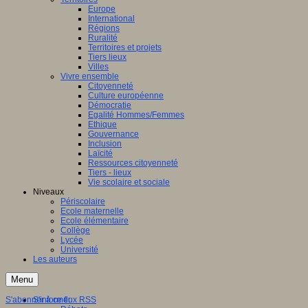
Europe
International
Régions
Ruralité
Territoires et projets
Tiers lieux
Villes
Vivre ensemble
Citoyenneté
Culture européenne
Démocratie
Egalité Hommes/Femmes
Ethique
Gouvernance
Inclusion
Laïcité
Ressources citoyenneté
Tiers - lieux
Vie scolaire et sociale
Niveaux
Périscolaire
Ecole maternelle
Ecole élémentaire
Collège
Lycée
Université
Les auteurs
Menu
S'abonner à ce flux RSS
S'informer