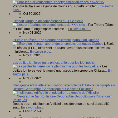
Prendre le thé avec Olympe de Gouges ou Colette, chatter…
En savoir
plus...
Oct 30 2025
L’esport, fabrique de compétences du XXIe siècle
Par Thierry Taboy
et Eric Farro : Longtemps vu comme…
En savoir plus...
Nov 01 2025
L’École en réseau : apprendre ensemble, partout au Québec
L’École
en réseau (ÉER), https://eer.qc.ca/en-savoir-plus est une initiative du
ministère…
En savoir plus...
Nov 13 2025
Les petites lumières ou la philosophie pour les tout petits.
« Les
petites lumières »est le nom d’une association créée par Chiara…
En
savoir plus...
Nov 24 2025
Intelligence Artificielle et éducation : exemple de l'Histoire Géographie &
Histoire Géographie Géopolitique et Sciences Politiques
Depuis peu, l’Intelligence Artificielle est devenue un sujet d’actualité
sur…
En savoir plus...
Feb 05 2024