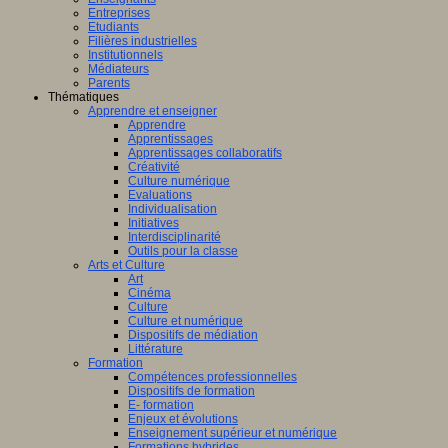
Entreprises
Etudiants
Filières industrielles
Institutionnels
Médiateurs
Parents
Thématiques
Apprendre et enseigner
Apprendre
Apprentissages
Apprentissages collaboratifs
Créativité
Culture numérique
Evaluations
Individualisation
Initiatives
Interdisciplinarité
Outils pour la classe
Arts et Culture
Art
Cinéma
Culture
Culture et numérique
Dispositifs de médiation
Littérature
Formation
Compétences professionnelles
Dispositifs de formation
E- formation
Enjeux et évolutions
Enseignement supérieur et numérique
Formations hybrides