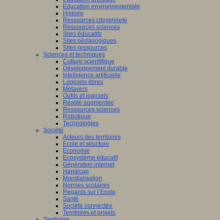
Education environnementale
Histoire
Ressources citoyenneté
Ressources sciences
Sites éducatifs
Sites pédagogiques
Sites ressources
Sciences et techniques
Culture scientifique
Développement durable
Intelligence artificielle
Logiciels libres
Métavers
Outils et logiciels
Réalité augmentée
Ressources sciences
Robotique
Technologies
Société
Acteurs des territoires
Ecole et structure
Economie
Ecosystème éducatif
Génération internet
Handicap
Mondialisation
Normes scolaires
Regards sur l’Ecole
Santé
Société connectée
Territoires et projets
Territoires