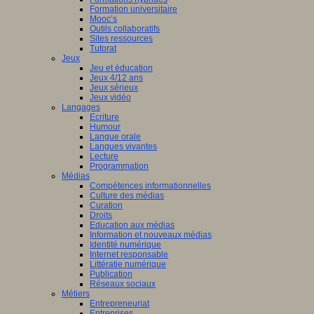
Formation universitaire
Mooc’s
Outils collaboratifs
Sites ressources
Tutorat
Jeux
Jeu et éducation
Jeux 4/12 ans
Jeux sérieux
Jeux vidéo
Langages
Ecriture
Humour
Langue orale
Langues vivantes
Lecture
Programmation
Médias
Compétences informationnelles
Culture des médias
Curation
Droits
Education aux médias
Information et nouveaux médias
Identité numérique
Internet responsable
Littératie numérique
Publication
Réseaux sociaux
Métiers
Entrepreneuriat
Entreprises