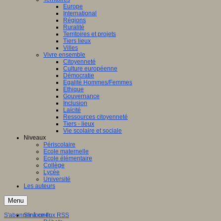
Europe
International
Régions
Ruralité
Territoires et projets
Tiers lieux
Villes
Vivre ensemble
Citoyenneté
Culture européenne
Démocratie
Egalité Hommes/Femmes
Ethique
Gouvernance
Inclusion
Laïcité
Ressources citoyenneté
Tiers - lieux
Vie scolaire et sociale
Niveaux
Périscolaire
Ecole maternelle
Ecole élémentaire
Collège
Lycée
Université
Les auteurs
Menu
S'abonner à ce flux RSS
S'informer