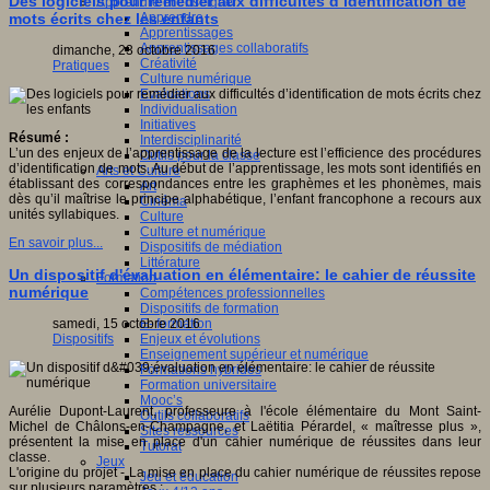
Des logiciels pour remédier aux difficultés d’identification de
Apprendre et enseigner
Apprendre
mots écrits chez les enfants
Apprentissages
Apprentissages collaboratifs
dimanche, 23 octobre 2016
Créativité
Pratiques
Culture numérique
Evaluations
Individualisation
Initiatives
Résumé :
Interdisciplinarité
L’un des enjeux de l’apprentissage de la lecture est l’efficience des procédures
Outils pour la classe
d’identification de mots. Au début de l’apprentissage, les mots sont identifiés en
Arts et Culture
établissant des correspondances entre les graphèmes et les phonèmes, mais
Art
dès qu’il maîtrise le principe alphabétique, l’enfant francophone a recours aux
Cinéma
unités syllabiques.
Culture
Culture et numérique
En savoir plus...
Dispositifs de médiation
Littérature
Un dispositif d'évaluation en élémentaire: le cahier de réussite
Formation
numérique
Compétences professionnelles
Dispositifs de formation
E- formation
samedi, 15 octobre 2016
Enjeux et évolutions
Dispositifs
Enseignement supérieur et numérique
Formations hybrides
Formation universitaire
Mooc’s
Aurélie Dupont-Laurent, professeure à l'école élémentaire du Mont Saint-
Outils collaboratifs
Michel de Châlons-en-Champagne, et Laëtitia Pérardel, « maîtresse plus »,
Sites ressources
présentent la mise en place d'un cahier numérique de réussites dans leur
Tutorat
classe.
Jeux
L'origine du projet - La mise en place du cahier numérique de réussites repose
Jeu et éducation
sur plusieurs paramètres :