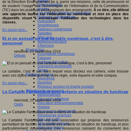
Fablab
de la Direction Enseignement.be a, parmi ses missions, celle de promouvoir et
Géolocalisation
de soutenir l’usage des Technologies de l’Information et de la Communication
Images
(TIC) dans les pratiques pédagogiques des enseignants.
À ce titre, elle défend
Les mondes virtuels en éducation
une approche basée sur l’éducation au numérique et met en place des
Pratiques collaboratives
dispositifs visant à encourager l’utilisation des technologies dans les
Podcasting
classes.
Smartphones
Tableaux numériques
En savoir plus...
Tablettes
Web radio
Et si on pensait un vrai cartable numérique, c’est à dire,
Webdocumentaire
personnel
eTwinning
Prospective
vendredi, 23 septembre 2016
Ecosystème numérique
Débats
Espaces
Politique éducative
Scénarios prospectifs
Temps
Le cartable, c’est le sac dans lequel vous stockez vos cahiers, votre trousse
Réseaux sociaux
avec vos stylos, votre gomme, votre règle, votre équerre et votre compas.
Algorithme
Données
En savoir plus...
Réseaux sociaux et champ scolaire
Sélection de ressources
Le Cartable Fantastique pour enfants en situation de handicap
Bibliographies
Education artistique
mercredi, 21 septembre 2016
Education environnementale
Outils
Histoire
Ressources citoyenneté
Ressources sciences
Sites éducatifs
Le Cartable Fantastique est une association qui propose des ressources
Sites pédagogiques
permettant de faciliter la scolarité des enfants en situation de handicap, et plus
Sites ressources
particulièrement dyspraxiques. Ces ressources naissent du croisement des