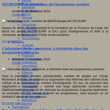
Débats
Faits marquants
ACCROJUMP, le grand saut de l'accrochage scolaire
Interviews
Reportages
vendredi, 09 décembre 2016
Brèves
Pratiques
Agenda
Innover
Didactique
Dispositifs
Depuis fin 2015, l’Enseignement et la Formation de la Province de Liège ont
Pédagogie
lancé les projets ACCROJUMP et EAJ (pour Enseignement et Aide à la
Recherche
Jeunesse), soutenus par le Fonds social européen.
Technologies
En savoir plus...
Savoir(s)
Analyses
L’éducation de la… personne, à introduire dans les
Conférences
Outils
programmes scolaires
Pratiques
Acteurs de l'éducation
vendredi, 11 novembre 2016
Animateurs
Débats
Chercheurs
Collectivités
Editeurs
EdTech
Avec la prochaine élection présidentielle, nombre de projets sur l’école
Encadrement
fleurissent. A droite, on annonce la suppression des réformes des rythmes et du
Enseignants
collège et la diminution du nombre d'enseignants. En sus, ils avancent des
Entreprises
supposées « nouveautés » comme une large autonomie accordée aux
Etudiants
établissements et la volonté de repenser les programmes. A gauche également,
Filières industrielles
on souhaite une fois encore à revoir les programmes, mais toujours en se
Institutionnels
centrant d’abord sur les contenus.
Médiateurs
En savoir plus...
Parents
Thématiques