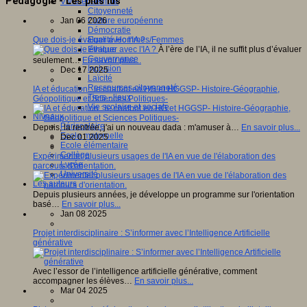
Pédagogie - Les plus lus
Vivre ensemble
Citoyenneté
Jan 06 2026
Culture européenne
Démocratie
Que dois-je évaluer avec l'IA ?
Egalité Hommes/Femmes
À l’ère de l’IA, il ne suffit plus d’évaluer
Ethique
Gouvernance
seulement…
En savoir plus...
Inclusion
Dec 17 2025
Laïcité
Ressources citoyenneté
IA et éducation : le chatbot en HG et HGGSP- Histoire-Géographie,
Tiers - lieux
Géopolitique et Sciences Politiques-
Vie scolaire et sociale
Niveaux
Périscolaire
Depuis, la rentrée, j'ai un nouveau dada : m'amuser à…
En savoir plus...
Ecole maternelle
Dec 01 2025
Ecole élémentaire
Collège
Expérimenter plusieurs usages de l'IA en vue de l'élaboration des
Lycée
parcours d'orientation.
Université
Les auteurs
Depuis plusieurs années, je développe un programme sur l'orientation
basé…
En savoir plus...
Jan 08 2025
Projet interdisciplinaire : S’informer avec l’Intelligence Artificielle
générative
Avec l’essor de l’intelligence artificielle générative, comment
accompagner les élèves…
En savoir plus...
Mar 04 2025