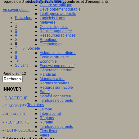
Sciences et techniques
regards de chercheurs en sciences cognitives et d’enseignants
Culture scientifique
Développement durable
En savoir plus...
Intelligence artificielle
Précédent
Logiciels libres
1
Métavers
2
Outils et logiciels
3
Réalité augmentée
4
Ressources sciences
5
Robotique
6
Technologies
7
Société
8
Acteurs des territoires
9
Ecole et structure
10
Economie
Suivant
Ecosystème éducatif
Génération internet
Page 6 sur 12
Handicap
Mondialisation
Normes scolaires
Regards sur l’Ecole
INNOVER
Santé
Société connectée
-
DIDACTIQUE
Territoires et projets
Territoires
-
DISPOSITIFS
Europe
International
-
PEDAGOGIE
Régions
-
RECHERCHE
Ruralité
Territoires et projets
-
TECHNOLOGIES
Tiers lieux
Villes