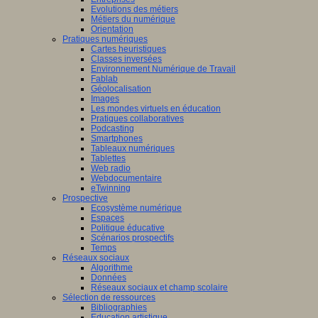
Evolutions des métiers
Métiers du numérique
Orientation
Pratiques numériques
Cartes heuristiques
Classes inversées
Environnement Numérique de Travail
Fablab
Géolocalisation
Images
Les mondes virtuels en éducation
Pratiques collaboratives
Podcasting
Smartphones
Tableaux numériques
Tablettes
Web radio
Webdocumentaire
eTwinning
Prospective
Ecosystème numérique
Espaces
Politique éducative
Scénarios prospectifs
Temps
Réseaux sociaux
Algorithme
Données
Réseaux sociaux et champ scolaire
Sélection de ressources
Bibliographies
Education artistique