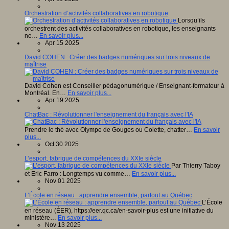
Orchestration d’activités collaboratives en robotique
Lorsqu’ils
orchestrent des activités collaboratives en robotique, les enseignants
ne…
En savoir plus...
Apr 15 2025
David COHEN : Créer des badges numériques sur trois niveaux de
maîtrise
David Cohen est Conseiller pédagonumérique / Enseignant-formateur à
Montréal. En…
En savoir plus...
Apr 19 2025
ChatBac : Révolutionner l'enseignement du français avec l'IA
Prendre le thé avec Olympe de Gouges ou Colette, chatter…
En savoir
plus...
Oct 30 2025
L’esport, fabrique de compétences du XXIe siècle
Par Thierry Taboy
et Eric Farro : Longtemps vu comme…
En savoir plus...
Nov 01 2025
L’École en réseau : apprendre ensemble, partout au Québec
L’École
en réseau (ÉER), https://eer.qc.ca/en-savoir-plus est une initiative du
ministère…
En savoir plus...
Nov 13 2025