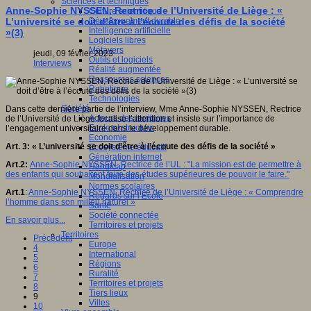
Sciences et techniques
Anne-Sophie NYSSEN, Rectrice de l’Université de Liège : «
Culture scientifique
Développement durable
L’université se doit d’être à l’écoute des défis de la société
Intelligence artificielle
»(3)
Logiciels libres
Métavers
jeudi, 09 février 2023
Outils et logiciels
Interviews
Réalité augmentée
Ressources sciences
Robotique
Technologies
Société
Dans cette dernière partie de l’interview, Mme Anne-Sophie NYSSEN, Rectrice
Acteurs des territoires
de l’Université de Liège focalise l’attention et insiste sur l’importance de
Ecole et structure
l’engagement universitaire dans le développement durable.
Economie
Art. 3: « L’université se doit d’être à l’écoute des défis de la société »
Ecosystème éducatif
Génération internet
Art.2:
Anne-Sophie NYSSEN, Rectrice de l’UL : "La mission est de permettre à
Handicap
des enfants qui souhaitent faire des études supérieures de pouvoir le faire."
Mondialisation
Normes scolaires
Art.1
:
Anne-Sophie NYSSEN, Rectrice de l’Université de Liège : « Comprendre
Regards sur l’Ecole
l’homme dans son milieu naturel »
Santé
Société connectée
En savoir plus...
Territoires et projets
Territoires
Précédent
Europe
4
International
5
Régions
6
Ruralité
7
Territoires et projets
8
Tiers lieux
9
Villes
10