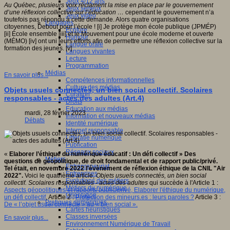
Jeux 4/12 ans
Au Québec, plusieurs voix réclament la mise en place par le gouvernement
Jeux sérieux
d’une réflexion collective sur l’éducation …
cependant le gouvernement n’a
Jeux vidéo
toutefois pas répondu à cette demande. Alors quatre organisations
Langages
citoyennes, Debout pour l’école ! [i] Je protège mon école publique (JPMÉP)
Ecriture
[ii] École ensemble [iii] et le Mouvement pour une école moderne et ouverte
Humour
(MÉMO) [iv] ont uni leurs efforts afin de permettre une réflexion collective sur la
Langue orale
formation des jeunes. [v]
Langues vivantes
Lecture
Programmation
Médias
En savoir plus...
Compétences informationnelles
Culture des médias
Objets usuels connectés, un bien social collectif. Scolaires
Curation
responsables - actes des adultes (Art.4)
Droits
Education aux médias
mardi, 28 février 2023
Information et nouveaux médias
Débats
Identité numérique
Internet responsable
Littératie numérique
Publication
Réseaux sociaux
«
Elaborer l’éthique du numérique éducatif : Un défi collectif
» Des
Métiers
questions de géopolitique, de droit fondamental et de rapport public/privé.
Entrepreneuriat
Tel était, en novembre 2022 l'évènement de réflexion éthique de la CNIL "Air
Entreprises
2022".
Voici le quatrième article,
Objets usuels connectés, un bien social
Evolutions des métiers
collectif. Scolaires responsables - actes des adultes
qui succède à l'Article 1 :
Métiers du numérique
Aspects géopolitiques et rapports public/privé, Elaborer l'éthique du numérique,
Orientation
un défi collectif
, Article 2 :
Protection des mineurs.es : leurs paroles ?
Article 3 :
Pratiques numériques
De « l’objet usuel connecté » au « bien social ».
Cartes heuristiques
Classes inversées
En savoir plus...
Environnement Numérique de Travail