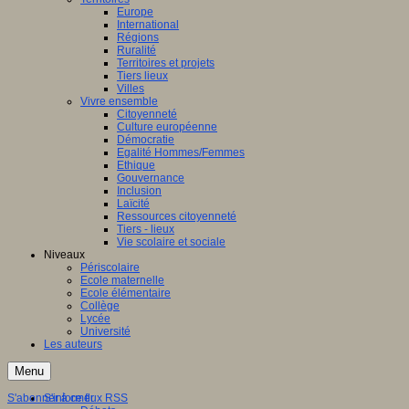
Europe
International
Régions
Ruralité
Territoires et projets
Tiers lieux
Villes
Vivre ensemble
Citoyenneté
Culture européenne
Démocratie
Egalité Hommes/Femmes
Ethique
Gouvernance
Inclusion
Laïcité
Ressources citoyenneté
Tiers - lieux
Vie scolaire et sociale
Niveaux
Périscolaire
Ecole maternelle
Ecole élémentaire
Collège
Lycée
Université
Les auteurs
Menu
S'abonner à ce flux RSS
S'informer