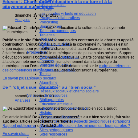
Fablab
Eduscol : Charte pour l'éducation à la culture et à la
Géolocalisation
citoyenneté numériques
Images
Les mondes virtuels en éducation
dimanche, 19 février 2023
Pratiques collaboratives
Analyses
Podcasting
Smartphones
Tableaux numériques
Tablettes
Web radio
Publié sur le site Eduscol présentation des contenus de la charte et appel à
Webdocumentaire
contribution
: L’éducation à la culture et à la citoyenneté numériques est un
eTwinning
enjeu majeur pour permettre à chacune et chacun d’exercer une citoyenneté
Prospective
éclairée dans un monde où le numérique est de plus en plus présent. Support
Ecosystème numérique
d'éducation pour la communauté éducative, la Charte consacrée à la culture et
Espaces
à la citoyenneté numériques s’inscrit pleinement dans la stratégie du
Politique éducative
numérique pour l’éducation et s’appuie notamment sur le
cadre de référence
Scénarios prospectifs
des compétences numériques
issu des préconisations européennes.
Temps
Réseaux sociaux
En savoir plus...
Algorithme
Données
De "l’objet usuel connecté" au "bien social"
Réseaux sociaux et champ scolaire
Sélection de ressources
samedi, 11 février 2023
Bibliographies
Analyses
Education artistique
Education environnementale
Histoire
Ressources citoyenneté
Cet article intitulé
De « l’objet usuel connecté » au « bien social », fait suite
Ressources sciences
aux deux articles précédents : Article 1 :
Aspects géopolitiques et rapports
Sites éducatifs
Rapport public/privé
et
Article 2
:
Protection des mineurs.es : leurs paroles ?
Sites pédagogiques
En savoir plus...
Sites ressources