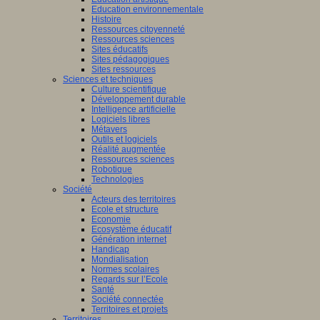
Education environnementale
Histoire
Ressources citoyenneté
Ressources sciences
Sites éducatifs
Sites pédagogiques
Sites ressources
Sciences et techniques
Culture scientifique
Développement durable
Intelligence artificielle
Logiciels libres
Métavers
Outils et logiciels
Réalité augmentée
Ressources sciences
Robotique
Technologies
Société
Acteurs des territoires
Ecole et structure
Economie
Ecosystème éducatif
Génération internet
Handicap
Mondialisation
Normes scolaires
Regards sur l’Ecole
Santé
Société connectée
Territoires et projets
Territoires