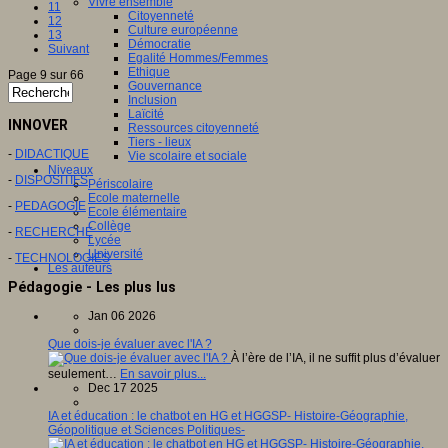
Vivre ensemble
11
Citoyenneté
12
Culture européenne
13
Démocratie
Suivant
Egalité Hommes/Femmes
Ethique
Page 9 sur 66
Gouvernance
Inclusion
Laïcité
INNOVER
Ressources citoyenneté
Tiers - lieux
-
DIDACTIQUE
Vie scolaire et sociale
Niveaux
-
DISPOSITIFS
Périscolaire
Ecole maternelle
-
PEDAGOGIE
Ecole élémentaire
Collège
-
RECHERCHE
Lycée
Université
-
TECHNOLOGIES
Les auteurs
Pédagogie - Les plus lus
Jan 06 2026
Que dois-je évaluer avec l'IA ?
À l’ère de l’IA, il ne suffit plus d’évaluer
seulement…
En savoir plus...
Dec 17 2025
IA et éducation : le chatbot en HG et HGGSP- Histoire-Géographie,
Géopolitique et Sciences Politiques-