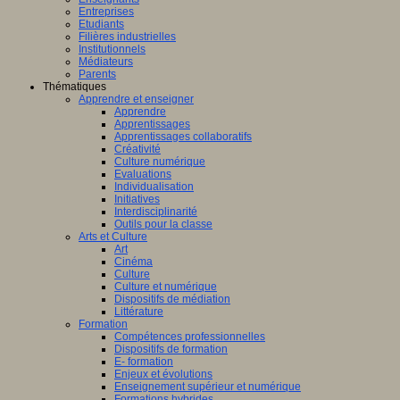
Entreprises
Etudiants
Filières industrielles
Institutionnels
Médiateurs
Parents
Thématiques
Apprendre et enseigner
Apprendre
Apprentissages
Apprentissages collaboratifs
Créativité
Culture numérique
Evaluations
Individualisation
Initiatives
Interdisciplinarité
Outils pour la classe
Arts et Culture
Art
Cinéma
Culture
Culture et numérique
Dispositifs de médiation
Littérature
Formation
Compétences professionnelles
Dispositifs de formation
E- formation
Enjeux et évolutions
Enseignement supérieur et numérique
Formations hybrides