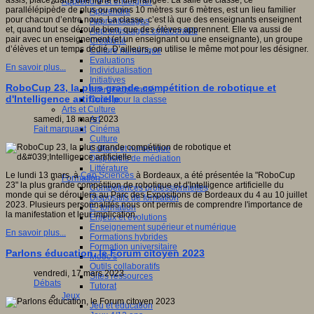
assis, placé, dans une ligne et une rangée. La salle de classe, ce
Apprendre et enseigner
parallélépipède de plus ou moins 10 mètres sur 6 mètres, est un lieu familier
Apprendre
pour chacun d’entre nous. La classe, c’est là que des enseignants enseignent
Apprentissages
et, quand tout se déroule bien, que des élèves apprennent. Elle va aussi de
Apprentissages collaboratifs
pair avec un enseignement (et un enseignant ou une enseignante), un groupe
Créativité
d’élèves et un temps dédié. D’ailleurs, on utilise le même mot pour les désigner.
Culture numérique
Evaluations
En savoir plus...
Individualisation
Initiatives
RoboCup 23, la plus grande compétition de robotique et
Interdisciplinarité
d'Intelligence artificielle
Outils pour la classe
Arts et Culture
Art
samedi, 18 mars 2023
Cinéma
Fait marquant
Culture
Culture et numérique
Dispositifs de médiation
Littérature
Le lundi 13 mars, à
Cap Sciences
à Bordeaux, a été présentée la "RoboCup
Formation
23" la plus grande compétition de robotique et d'Intelligence artificielle du
Compétences professionnelles
monde qui se déroulera au Parc des Expositions de Bordeaux du 4 au 10 juillet
Dispositifs de formation
2023. Plusieurs personnalités nous ont permis de comprendre l'importance de
E- formation
la manifestation et leur implication.
Enjeux et évolutions
Enseignement supérieur et numérique
En savoir plus...
Formations hybrides
Formation universitaire
Parlons éducation, le Forum citoyen 2023
Mooc’s
Outils collaboratifs
vendredi, 17 mars 2023
Sites ressources
Débats
Tutorat
Jeux
Jeu et éducation