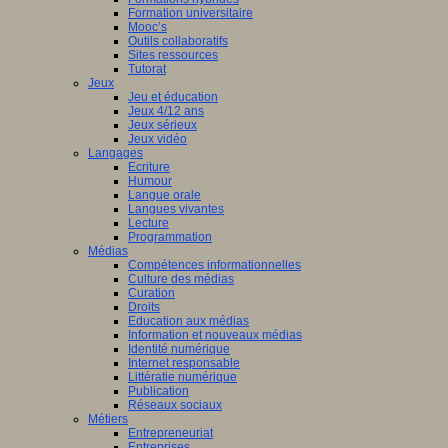
Formation universitaire
Mooc’s
Outils collaboratifs
Sites ressources
Tutorat
Jeux
Jeu et éducation
Jeux 4/12 ans
Jeux sérieux
Jeux vidéo
Langages
Ecriture
Humour
Langue orale
Langues vivantes
Lecture
Programmation
Médias
Compétences informationnelles
Culture des médias
Curation
Droits
Education aux médias
Information et nouveaux médias
Identité numérique
Internet responsable
Littératie numérique
Publication
Réseaux sociaux
Métiers
Entrepreneuriat
Entreprises