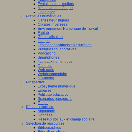
Evolutions des métiers
Métiers du numérique
Orientation
Pratiques numériques
Cartes heuristiques
Classes inversées
Environnement Numérique de Travail
Fablab
Géolocalisation
Images
Les mondes virtuels en éducation
Pratiques collaboratives
Podcasting
Smartphones
Tableaux numériques
Tablettes
Web radio
Webdocumentaire
eTwinning
Prospective
Ecosystème numérique
Espaces
Politique éducative
Scénarios prospectifs
Temps
Réseaux sociaux
Algorithme
Données
Réseaux sociaux et champ scolaire
Sélection de ressources
Bibliographies
Education artistique