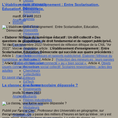
Débats
Faits marquants
L’établissement d’enseignement : Entre Scolarisation,
Interviews
Education, Démocratie.
Reportages
Brèves
mardi, 04 avril 2023
Agenda
Analyses
Innover
Didactique
Dispositifs
Pédagogie
Recherche
«
Elaborer l’éthique du numérique éducatif : Un défi collectif
» Des
Technologies
questions de géopolitique, de droit fondamental et de rapport public/privé.
Savoir(s)
Tel était, en novembre 2022 l'évènement de réflexion éthique de la CNIL "Air
Analyses
2022". Voici le cinquième article :
L’établissement d’enseignement : Entre
Conférences
Scolarisation, Education, Démocratie qui succède aux quatre précédents :
Outils
Article 1 :
Aspects géopolitiques et rapports public/privé, Elaborer l'éthique du
Pratiques
numérique, un défi collectif
, Article 2 :
Protection des mineurs.es : leurs paroles
Acteurs de l'éducation
?
Article 3 :
De « l’objet usuel connecté » au « bien social ».
Article 4,
Objets
Animateurs
usuels connectés, un bien social collectif. Scolaires responsables - actes des
Chercheurs
adultes
Collectivités
En savoir plus...
Editeurs
EdTech
La classe : une forme scolaire dépassée ?
Encadrement
Enseignants
Entreprises
jeudi, 30 mars 2023
Etudiants
Analyses
Filières industrielles
Institutionnels
Médiateurs
Publié par Pascal Clerc, Professeur des Universités en géographie, sur
Parents
theconversation
: On y passe des milliers d’heures en tant qu’élève ; on y est
Thématiques