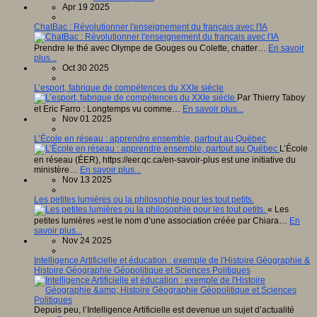
Apr 19 2025
ChatBac : Révolutionner l'enseignement du français avec l'IA
Prendre le thé avec Olympe de Gouges ou Colette, chatter…
En savoir
plus...
Oct 30 2025
L’esport, fabrique de compétences du XXIe siècle
Par Thierry Taboy
et Eric Farro : Longtemps vu comme…
En savoir plus...
Nov 01 2025
L’École en réseau : apprendre ensemble, partout au Québec
L’École
en réseau (ÉER), https://eer.qc.ca/en-savoir-plus est une initiative du
ministère…
En savoir plus...
Nov 13 2025
Les petites lumières ou la philosophie pour les tout petits.
« Les
petites lumières »est le nom d’une association créée par Chiara…
En
savoir plus...
Nov 24 2025
Intelligence Artificielle et éducation : exemple de l'Histoire Géographie &
Histoire Géographie Géopolitique et Sciences Politiques
Depuis peu, l’Intelligence Artificielle est devenue un sujet d’actualité