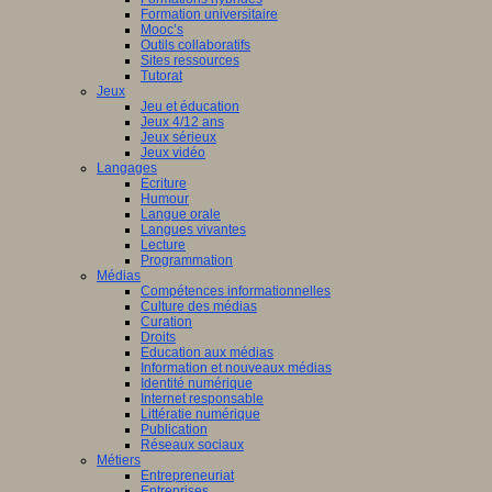
Formation universitaire
Mooc’s
Outils collaboratifs
Sites ressources
Tutorat
Jeux
Jeu et éducation
Jeux 4/12 ans
Jeux sérieux
Jeux vidéo
Langages
Ecriture
Humour
Langue orale
Langues vivantes
Lecture
Programmation
Médias
Compétences informationnelles
Culture des médias
Curation
Droits
Education aux médias
Information et nouveaux médias
Identité numérique
Internet responsable
Littératie numérique
Publication
Réseaux sociaux
Métiers
Entrepreneuriat
Entreprises