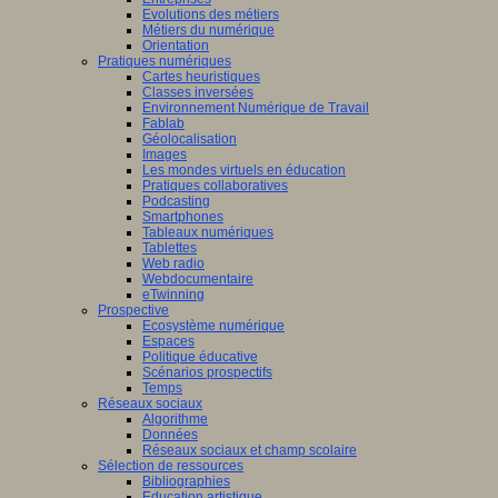
Evolutions des métiers
Métiers du numérique
Orientation
Pratiques numériques
Cartes heuristiques
Classes inversées
Environnement Numérique de Travail
Fablab
Géolocalisation
Images
Les mondes virtuels en éducation
Pratiques collaboratives
Podcasting
Smartphones
Tableaux numériques
Tablettes
Web radio
Webdocumentaire
eTwinning
Prospective
Ecosystème numérique
Espaces
Politique éducative
Scénarios prospectifs
Temps
Réseaux sociaux
Algorithme
Données
Réseaux sociaux et champ scolaire
Sélection de ressources
Bibliographies
Education artistique