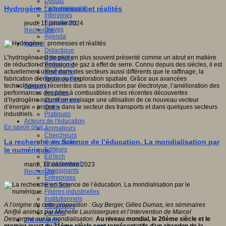
Débats
Faits marquants
Hydrogène : promesses et réalités
Interviews
Reportages
jeudi, 11 janvier 2024
Brèves
Recherche
Agenda
Innover
Didactique
Dispositifs
L’hydrogène est de plus en plus souvent présenté comme un atout en matière
Pédagogie
de réduction d’émission de gaz à effet de serre. Connu depuis des siècles, il est
Recherche
actuellement utilisé dans des secteurs aussi différents que le raffinage, la
Technologies
fabrication d’engrais ou l’exploration spatiale. Grâce aux avancées
Savoir(s)
technologiques récentes dans sa production par électrolyse, l’amélioration des
Analyses
performances des piles à combustibles et les récentes découvertes
Conférences
d’hydrogène naturel on envisage une utilisation de ce nouveau vecteur
Outils
d’énergie « propre » dans le secteur des transports et dans quelques secteurs
Pratiques
industriels.
Acteurs de l'éducation
En savoir plus...
Animateurs
Chercheurs
La recherche en Science de l’éducation. La mondialisation par
Collectivités
Editeurs
le numérique.
EdTech
Encadrement
mardi, 19 décembre 2023
Enseignants
Recherche
Entreprises
Etudiants
Filières industrielles
Institutionnels
A l’origine de cette proposition : Guy Berger, Gilles Dumas, les séminaires
Médiateurs
An@é animés par Michelle Laurissergues et l’intervention de Marcel
Parents
Desvergne sur la mondialisation
.
Au niveau mondial, le 20ème siècle et le
Thématiques