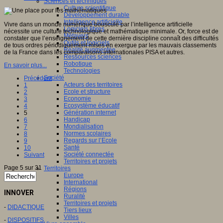
Sciences et techniques
Culture scientifique
Développement durable
Intelligence artificielle
Vivre dans un monde numérique bousculé par l’intelligence artificielle
Logiciels libres
nécessite une culture technologique et mathématique minimale. Or, force est de
Métavers
constater que l’enseignement de cette dernière discipline connaît des difficultés
Outils et logiciels
de tous ordres périodiquement mises en exergue par les mauvais classements
Réalité augmentée
de la France dans les comparaisons internationales PISA et autres.
Ressources sciences
Robotique
En savoir plus...
Technologies
Société
Précédent
Acteurs des territoires
1
Ecole et structure
2
Economie
3
Ecosystème éducatif
4
Génération internet
5
Handicap
6
Mondialisation
7
Normes scolaires
8
Regards sur l’Ecole
9
Santé
10
Société connectée
Suivant
Territoires et projets
Page 5 sur 31
Territoires
Europe
International
Régions
INNOVER
Ruralité
Territoires et projets
-
DIDACTIQUE
Tiers lieux
Villes
-
DISPOSITIFS