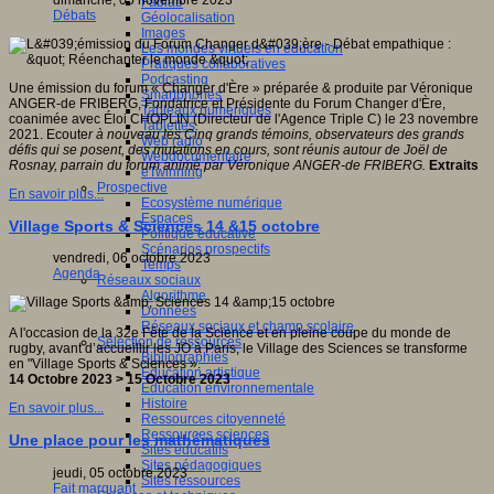
dimanche, 05 novembre 2023
Fablab
Débats
Géolocalisation
Images
Les mondes virtuels en éducation
Pratiques collaboratives
Podcasting
Une émission du forum « Changer d'Ère » préparée & produite par Véronique
Smartphones
ANGER-de FRIBERG, Fondatrice et Présidente du Forum Changer d'Ère,
Tableaux numériques
coanimée avec Éloi CHOPLIN (Directeur de l'Agence Triple C) le 23 novembre
Tablettes
2021. Ecoute
r à nouveau les Cinq grands témoins, observateurs des grands
Web radio
défis qui se posent, des mutations en cours, sont réunis autour de Joël de
Webdocumentaire
Rosnay, parrain du forum animé
par
Véronique ANGER-de FRIBERG.
Extraits
eTwinning
Prospective
En savoir plus...
Ecosystème numérique
Espaces
Village Sports & Sciences 14 &15 octobre
Politique éducative
Scénarios prospectifs
vendredi, 06 octobre 2023
Temps
Agenda
Réseaux sociaux
Algorithme
Données
Réseaux sociaux et champ scolaire
A l'occasion de la 32e Fête de la Science et en pleine coupe du monde de
Sélection de ressources
rugby, avant d’accueillir les JO à Paris, le Village des Sciences se transforme
Bibliographies
en "Village Sports & Sciences ».
Education artistique
14 Octobre 2023 > 15 Octobre 2023
Education environnementale
Histoire
En savoir plus...
Ressources citoyenneté
Ressources sciences
Une place pour les mathématiques
Sites éducatifs
Sites pédagogiques
jeudi, 05 octobre 2023
Sites ressources
Fait marquant