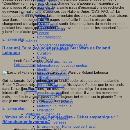
Jeux 4/12 ans
“Countdown on health and climate change” qui s’appuie sur l’expertise de
Jeux sérieux
scientifiques et professionnels de la santé issus d’organisations de recherche
Jeux vidéo
de niveau international et d’agences des Nations Unies (OMS, FAO, …). Le
Langages
rapport publié mi-novembre fait un inventaire des enjeux auxquels nous faisons
Ecriture
face dans un document de 49 pages qui détaille l’impact croissant du
Humour
changement climatique sur la santé santé des populations du monde entier en
Langue orale
pointant les risques qui pourraient s’aggraver d’une part et les opportunité pour
Langues vivantes
y faire face d’autre part.
Lecture
Programmation
En savoir plus...
Médias
Compétences informationnelles
[Lecture] Faire des sciences avec Star Wars de Roland
Culture des médias
Lehoucq
Curation
Droits
lundi, 04 décembre 2023
Education aux médias
Fait marquant
Information et nouveaux médias
Identité numérique
Internet responsable
Littératie numérique
Qui n'a jamais rêvé d'enfourcher un landspeeder et de parcourir la planète
Publication
Endor ? Chaque fois que je suis au parc Disneyland Paris et que je me rends
Réseaux sociaux
dans l'attraction Star Tours, j'en ressors quelque peu déçu. Le parcours
Métiers
introductif me propose nombre de destinations dont il vante les merveillers
Entrepreneuriat
mais, une fois le voyage passé, c'est toujours bel et bien sur la planète Terre
Entreprises
que je me trouve. Il y aurait donc tromperie ?
Evolutions des métiers
Métiers du numérique
En savoir plus...
Orientation
Pratiques numériques
L'émission du Forum Changer d'ère - Débat empathique : "
Cartes heuristiques
Réenchanter le monde "
Classes inversées
Environnement Numérique de Travail