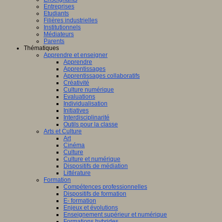
Entreprises
Etudiants
Filières industrielles
Institutionnels
Médiateurs
Parents
Thématiques
Apprendre et enseigner
Apprendre
Apprentissages
Apprentissages collaboratifs
Créativité
Culture numérique
Evaluations
Individualisation
Initiatives
Interdisciplinarité
Outils pour la classe
Arts et Culture
Art
Cinéma
Culture
Culture et numérique
Dispositifs de médiation
Littérature
Formation
Compétences professionnelles
Dispositifs de formation
E- formation
Enjeux et évolutions
Enseignement supérieur et numérique
Formations hybrides