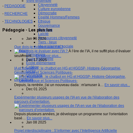
Vivre ensemble
Citoyenneté
-
PEDAGOGIE
Culture européenne
Démocratie
-
RECHERCHE
Egalité Hommes/Femmes
-
TECHNOLOGIES
Ethique
Gouvernance
Pédagogie - Les plus lus
Inclusion
Laïcité
Ressources citoyenneté
Jan 06 2026
Tiers - lieux
Vie scolaire et sociale
Que dois-je évaluer avec l'IA ?
Niveaux
À l’ère de l’IA, il ne suffit plus d’évaluer
Périscolaire
seulement…
En savoir plus...
Ecole maternelle
Dec 17 2025
Ecole élémentaire
Collège
IA et éducation : le chatbot en HG et HGGSP- Histoire-Géographie,
Lycée
Géopolitique et Sciences Politiques-
Université
Les auteurs
Depuis, la rentrée, j'ai un nouveau dada : m'amuser à…
En savoir plus...
Dec 01 2025
Expérimenter plusieurs usages de l'IA en vue de l'élaboration des
parcours d'orientation.
Depuis plusieurs années, je développe un programme sur l'orientation
basé…
En savoir plus...
Jan 08 2025
Projet interdisciplinaire : S’informer avec l’Intelligence Artificielle