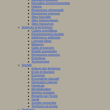
Education environnementale
Histoire
Ressources citoyenneté
Ressources sciences
Sites éducatifs
Sites pédagogiques
Sites ressources
Sciences et techniques
Culture scientifique
Développement durable
Intelligence artificielle
Logiciels libres
Métavers
Outils et logiciels
Réalité augmentée
Ressources sciences
Robotique
Technologies
Société
Acteurs des territoires
Ecole et structure
Economie
Ecosystème éducatif
Génération internet
Handicap
Mondialisation
Normes scolaires
Regards sur l’Ecole
Santé
Société connectée
Territoires et projets
Territoires