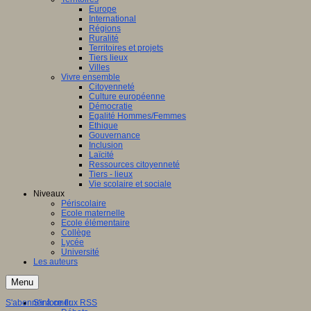
Europe
International
Régions
Ruralité
Territoires et projets
Tiers lieux
Villes
Vivre ensemble
Citoyenneté
Culture européenne
Démocratie
Egalité Hommes/Femmes
Ethique
Gouvernance
Inclusion
Laïcité
Ressources citoyenneté
Tiers - lieux
Vie scolaire et sociale
Niveaux
Périscolaire
Ecole maternelle
Ecole élémentaire
Collège
Lycée
Université
Les auteurs
Menu
S'abonner à ce flux RSS
S'informer