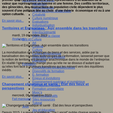
premier quart du 21ème siècle sont représentatifs d’un abandon de la
Apprendre et enseigner
valeur que représentent un homme et une femme. Des conflits territoriaux,
Apprendre
des génocides, des destructions de population civile dépendent le plus
Apprentissages
souvent d’une politique liée au choix d’une théorie économique et/ ou à une
Apprentissages collaboratifs
option cultuelle.
Créativité
Culture numérique
En savoir plus...
Evaluations
Individualisation
Territoires et Entreprises : Agir ensemble dans les transitions
Initiatives
Interdisciplinarité
mardi, 19 décembre 2023
Outils pour la classe
Analyses
Arts et Culture
Art
Cinéma
Culture
La mondialisation des échanges de biens et des services, aidée par la
Culture et numérique
banalisation des nouvelles technologies de l’information, laisserait penser que
Dispositifs de médiation
la notion de territoire est devenue anachronique dans le monde de l’entreprise.
Littérature
En réalité l’inter-relation change plus qu’elle ne se dissous d’autant que
Formation
qu’elles font face à plusieurs transitions qui les mènent vers des équilibres
Compétences professionnelles
inédits.
Dispositifs de formation
E- formation
En savoir plus...
Enjeux et évolutions
Enseignement supérieur et numérique
Changement climatique et santé : État des lieux et
Formations hybrides
perspectives
Formation universitaire
Mooc’s
mercredi, 06 décembre 2023
Outils collaboratifs
Fait marquant
Sites ressources
Tutorat
Jeux
Jeu et éducation
Depuis 2015, La revue scientifique “The Lancet” publie chaque année le