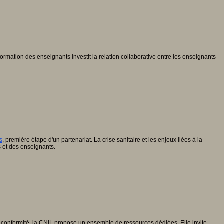
ormation des enseignants investit la relation collaborative entre les enseignants
s
, première étape d'un partenariat. La crise sanitaire et les enjeux liées à la
 et des enseignants.
e en conformité, la CNIL propose un ensemble de ressources dédiées. Elle invite