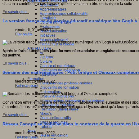
Apprendre et enseigner
chacun à contribuer à ces travaux, qui ont vocation à être enrichis par la suite.
Apprendre
Apprentissages
En savoir plus...
Apprentissages collaboratifs
Créativité
La version française du service éducatif numérique Van Gogh à 
Culture numérique
Evaluations
vendredi, 01 avril 2022
Individualisation
Dispositifs
Initiatives
Interdisciplinarité
Outils pour la classe
Arts et Culture
Après le franc succès des plateformes néerlandaise et anglaise de ressour
Art
du peintre.
Cinéma
Culture
En savoir plus...
Culture et numérique
Dispositifs de médiation
Semaine des mathématiques : Petit bridge et Oiseaux-compteur
Littérature
Formation
mercredi, 16 mars 2022
Compétences professionnelles
Fait marquant
Dispositifs de formation
E- formation
Enjeux et évolutions
Enseignement supérieur et numérique
Convention entre le ministère de l'éducation nationale, de la jeunesse et des s
Formations hybrides
à montrer à tous les élèves des écoles, collèges et lycées ainsi qu'à leurs parent
Formation universitaire
Mooc’s
En savoir plus...
Outils collaboratifs
Sites ressources
Réseau Canopé se mobilise dans le contexte de la guerre en Uk
Tutorat
Jeux
mercredi, 16 mars 2022
Jeu et éducation
Fait marquant