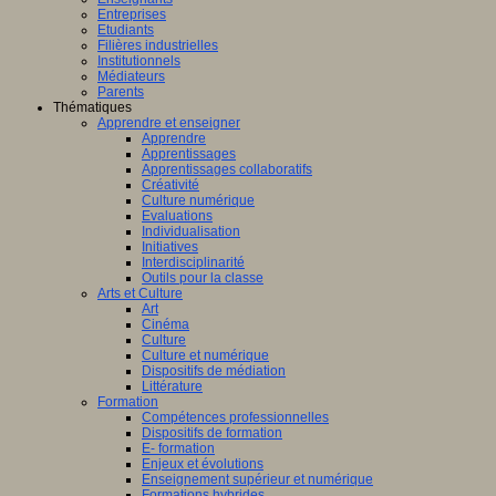
Entreprises
Etudiants
Filières industrielles
Institutionnels
Médiateurs
Parents
Thématiques
Apprendre et enseigner
Apprendre
Apprentissages
Apprentissages collaboratifs
Créativité
Culture numérique
Evaluations
Individualisation
Initiatives
Interdisciplinarité
Outils pour la classe
Arts et Culture
Art
Cinéma
Culture
Culture et numérique
Dispositifs de médiation
Littérature
Formation
Compétences professionnelles
Dispositifs de formation
E- formation
Enjeux et évolutions
Enseignement supérieur et numérique
Formations hybrides