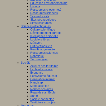
Education environnementale
Histoire
Ressources citoyenneté
Ressources sciences
Sites éducatifs
Sites pédagogiques
Sites ressources
Sciences et techniques
Culture scientifique
Développement durable
Intelligence artificielle
Logiciels libres
Métavers
Outils et logiciels
Réalité augmentée
Ressources sciences
Robotique
Technologies
Société
Acteurs des territoires
Ecole et structure
Economie
Ecosystème éducatif
Génération internet
Handicap
Mondialisation
Normes scolaires
Regards sur l’Ecole
Santé
Société connectée
Territoires et projets
Territoires