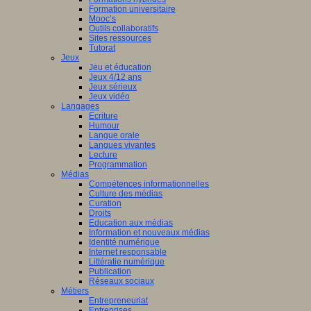
Formation universitaire
Mooc’s
Outils collaboratifs
Sites ressources
Tutorat
Jeux
Jeu et éducation
Jeux 4/12 ans
Jeux sérieux
Jeux vidéo
Langages
Ecriture
Humour
Langue orale
Langues vivantes
Lecture
Programmation
Médias
Compétences informationnelles
Culture des médias
Curation
Droits
Education aux médias
Information et nouveaux médias
Identité numérique
Internet responsable
Littératie numérique
Publication
Réseaux sociaux
Métiers
Entrepreneuriat
Entreprises