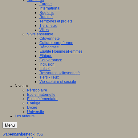
Europe
International
Régions
Ruralité
Territoires et projets
Tiers lieux
Villes
Vivre ensemble
Citoyenneté
Culture européenne
Démocratie
Egalité Hommes/Femmes
Ethique
Gouvernance
Inclusion
Laïcité
Ressources citoyenneté
Tiers - lieux
Vie scolaire et sociale
Niveaux
Périscolaire
Ecole maternelle
Ecole élémentaire
Collège
Lycée
Université
Les auteurs
Menu
S'abonner à ce flux RSS
S'informer