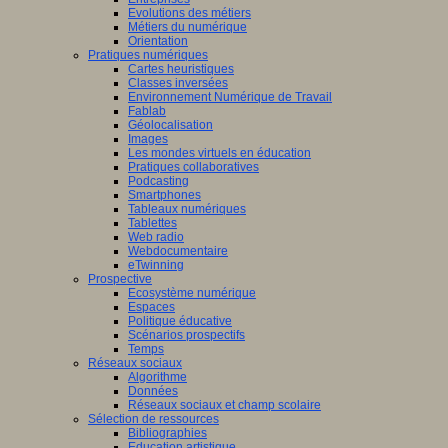
Evolutions des métiers
Métiers du numérique
Orientation
Pratiques numériques
Cartes heuristiques
Classes inversées
Environnement Numérique de Travail
Fablab
Géolocalisation
Images
Les mondes virtuels en éducation
Pratiques collaboratives
Podcasting
Smartphones
Tableaux numériques
Tablettes
Web radio
Webdocumentaire
eTwinning
Prospective
Ecosystème numérique
Espaces
Politique éducative
Scénarios prospectifs
Temps
Réseaux sociaux
Algorithme
Données
Réseaux sociaux et champ scolaire
Sélection de ressources
Bibliographies
Education artistique