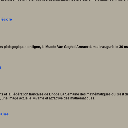
l'école
ces pédagogiques
en ligne, le Musée Van Gogh d’Amsterdam a inauguré le 30 mars
s
ports et la Fédération française de Bridge La Semaine des mathématiques qui s'est
s, une image actuelle, vivante et attractive des mathématiques.
raine