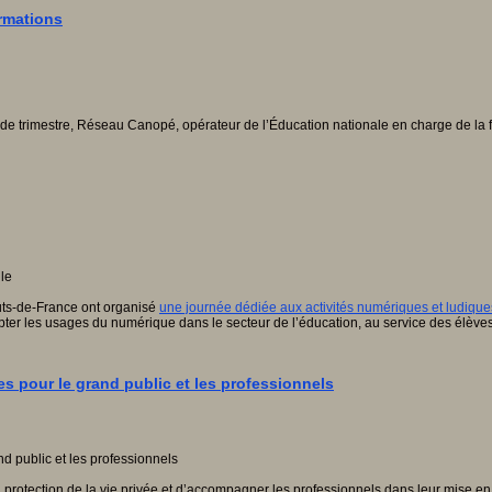
ormations
n de trimestre, Réseau Canopé, opérateur de l’Éducation nationale en charge de la f
uts-de-France ont organisé
une journée dédiée aux activités numériques et ludique
ter les usages du numérique dans le secteur de l’éducation, au service des élèves
ces pour le grand public et les professionnels
s à la protection de la vie privée et d’accompagner les professionnels dans leur mis