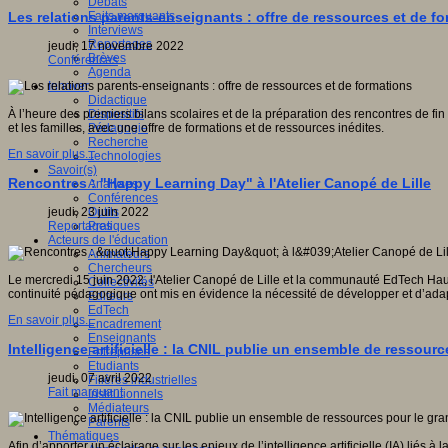
Débats
Faits marquants
Les relations parents-enseignants : offre de ressources et de f
Interviews
Reportages
jeudi, 17 novembre 2022
Brèves
Conférences
Agenda
Innover
Didactique
Dispositifs
À l’heure des premiers bilans scolaires et de la préparation des rencontres de fi
Pédagogie
et les familles, avec une offre de formations et de ressources inédites.
Recherche
En savoir plus...
Technologies
Savoir(s)
Rencontres : "Happy Learning Day" à l'Atelier Canopé de Lille
Analyses
Conférences
Outils
jeudi, 23 juin 2022
Pratiques
Reportages
Acteurs de l'éducation
Animateurs
Chercheurs
Le mercredi 15 juin 2022, l'Atelier Canopé de Lille et la communauté EdTech Ha
Collectivités
continuité pédagogique ont mis en évidence la nécessité de développer et d’adap
Editeurs
EdTech
En savoir plus...
Encadrement
Enseignants
Intelligence artificielle : la CNIL publie un ensemble de ressour
Entreprises
Etudiants
jeudi, 07 avril 2022
Filières industrielles
Fait marquant
Institutionnels
Médiateurs
Parents
Thématiques
Afin d’apporter un éclairage sur les enjeux de l’intelligence artificielle (IA) lié