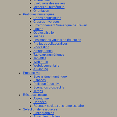
Evolutions des métiers
Métiers du numérique
Orientation
Pratiques numériques
Cartes heuristiques
Classes inversées
Environnement Numérique de Travail
Fablab
Géolocalisation
Images
Les mondes virtuels en éducation
Pratiques collaboratives
Podcasting
Smartphones
Tableaux numériques
Tablettes
Web radio
Webdocumentaire
eTwinning
Prospective
Ecosystème numérique
Espaces
Politique éducative
Scénarios prospectifs
Temps
Réseaux sociaux
Algorithme
Données
Réseaux sociaux et champ scolaire
Sélection de ressources
Bibliographies
Education artistique