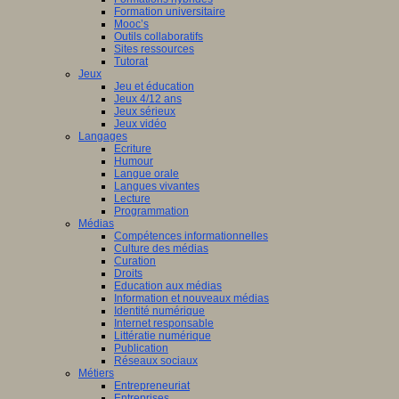
Formation universitaire
Mooc’s
Outils collaboratifs
Sites ressources
Tutorat
Jeux
Jeu et éducation
Jeux 4/12 ans
Jeux sérieux
Jeux vidéo
Langages
Ecriture
Humour
Langue orale
Langues vivantes
Lecture
Programmation
Médias
Compétences informationnelles
Culture des médias
Curation
Droits
Education aux médias
Information et nouveaux médias
Identité numérique
Internet responsable
Littératie numérique
Publication
Réseaux sociaux
Métiers
Entrepreneuriat
Entreprises