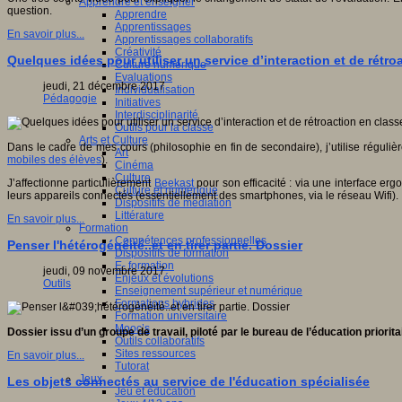
Apprendre et enseigner
question.
Apprendre
Apprentissages
En savoir plus...
Apprentissages collaboratifs
Créativité
Quelques idées pour utiliser un service d’interaction et de rétro
Culture numérique
Evaluations
jeudi, 21 décembre 2017
Individualisation
Pédagogie
Initiatives
Interdisciplinarité
Outils pour la classe
Arts et Culture
Dans le cadre de mes cours (philosophie en fin de secondaire), j’utilise régulière
Art
mobiles des élèves
).
Cinéma
Culture
J’affectionne particulièrement
Beekast
pour son efficacité : via une interface e
Culture et numérique
leurs appareils connectés (essentiellement des smartphones, via le réseau Wifi).
Dispositifs de médiation
Littérature
En savoir plus...
Formation
Compétences professionnelles
Penser l'hétérogénéité..et en tirer partie. Dossier
Dispositifs de formation
E- formation
jeudi, 09 novembre 2017
Enjeux et évolutions
Outils
Enseignement supérieur et numérique
Formations hybrides
Formation universitaire
Mooc’s
Dossier issu d’un groupe de travail, piloté par le bureau de l’éducation prior
Outils collaboratifs
Sites ressources
En savoir plus...
Tutorat
Jeux
Les objets connectés au service de l'éducation spécialisée
Jeu et éducation