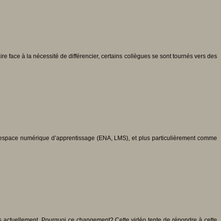
 face à la nécessité de différencier, certains collègues se sont tournés vers des
mme espace numérique d’apprentissage (ENA, LMS), et plus particulièrement comme
cas actuellement. Pourquoi ce changement? Cette vidéo tente de répondre à cette