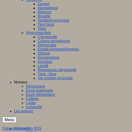
Europe
International
Régions
Ruralité
Territoires et projets
Tiers lieux
Villes
Vivre ensemble
Citoyenneté
Culture européenne
Démocratie
Egalité Hommes/Femmes
Ethique
Gouvernance
Inclusion
Laïcité
Ressources citoyenneté
Tiers - lieux
Vie scolaire et sociale
Niveaux
Périscolaire
Ecole maternelle
Ecole élémentaire
Collège
Lycée
Université
Les auteurs
Menu
S'abonner à ce flux RSS
S'informer