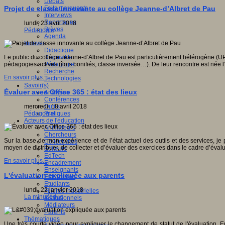
Débats
Faits marquants
Projet de classe innovante au collège Jeanne-d’Albret de Pau
Interviews
Reportages
lundi, 23 avril 2018
Brèves
Pédagogie
Agenda
Innover
Didactique
Dispositifs
Le public du collège Jeanne-d’Albret de Pau est particulièrement hétérogène (UPE
Pédagogie
pédagogies actives (îlots bonifiés, classe inversée…). De leur rencontre est née
Recherche
En savoir plus...
Technologies
Savoir(s)
Évaluer avec Office 365 : état des lieux
Analyses
Conférences
Outils
mercredi, 18 avril 2018
Pratiques
Pédagogie
Acteurs de l'éducation
Animateurs
Chercheurs
Sur la base de mon expérience et de l’état actuel des outils et des services, 
Collectivités
moyen de distribuer, de collecter et d’évaluer des exercices dans le cadre d’évalu
Editeurs
EdTech
En savoir plus...
Encadrement
Enseignants
L'évaluation expliquée aux parents
Entreprises
Etudiants
lundi, 22 janvier 2018
Filières industrielles
La minut’éduc
Institutionnels
Médiateurs
Parents
Thématiques
Une très courte vidéo pour expliquer le changement de statut de l'évaluation. 