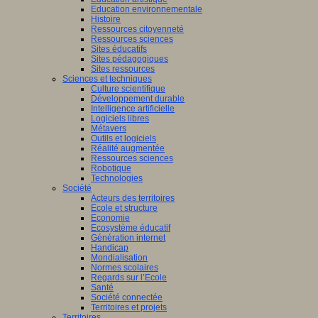
Education environnementale
Histoire
Ressources citoyenneté
Ressources sciences
Sites éducatifs
Sites pédagogiques
Sites ressources
Sciences et techniques
Culture scientifique
Développement durable
Intelligence artificielle
Logiciels libres
Métavers
Outils et logiciels
Réalité augmentée
Ressources sciences
Robotique
Technologies
Société
Acteurs des territoires
Ecole et structure
Economie
Ecosystème éducatif
Génération internet
Handicap
Mondialisation
Normes scolaires
Regards sur l’Ecole
Santé
Société connectée
Territoires et projets
Territoires