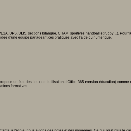
2A, UPS, ULIS, sections bilangue, CHAM, sportives handball et rugby…). Pour faire
 l’idée d’une équipe partageant ces pratiques avec l’aide du numérique.
je propose un état des lieux de l’utilisation d’Office 365 (version éducation) co
ations formatives.
Enfants, à l'école, nous avions des notes et des moyennes. Ce qui n'est plus le 