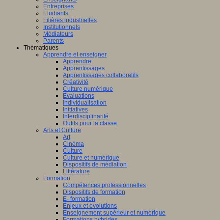
Entreprises
Etudiants
Filières industrielles
Institutionnels
Médiateurs
Parents
Thématiques
Apprendre et enseigner
Apprendre
Apprentissages
Apprentissages collaboratifs
Créativité
Culture numérique
Evaluations
Individualisation
Initiatives
Interdisciplinarité
Outils pour la classe
Arts et Culture
Art
Cinéma
Culture
Culture et numérique
Dispositifs de médiation
Littérature
Formation
Compétences professionnelles
Dispositifs de formation
E- formation
Enjeux et évolutions
Enseignement supérieur et numérique
Formations hybrides