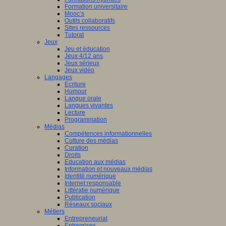
Formation universitaire
Mooc’s
Outils collaboratifs
Sites ressources
Tutorat
Jeux
Jeu et éducation
Jeux 4/12 ans
Jeux sérieux
Jeux vidéo
Langages
Ecriture
Humour
Langue orale
Langues vivantes
Lecture
Programmation
Médias
Compétences informationnelles
Culture des médias
Curation
Droits
Education aux médias
Information et nouveaux médias
Identité numérique
Internet responsable
Littératie numérique
Publication
Réseaux sociaux
Métiers
Entrepreneuriat
Entreprises