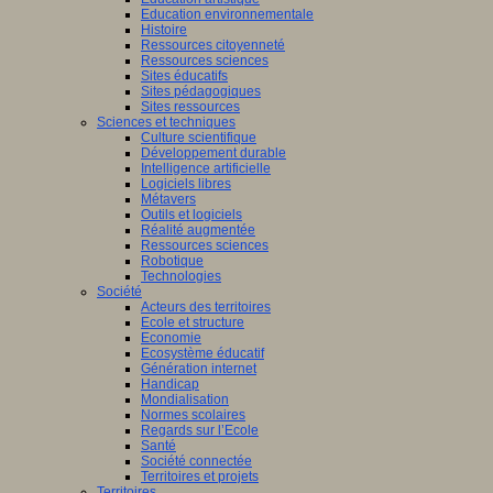
Education environnementale
Histoire
Ressources citoyenneté
Ressources sciences
Sites éducatifs
Sites pédagogiques
Sites ressources
Sciences et techniques
Culture scientifique
Développement durable
Intelligence artificielle
Logiciels libres
Métavers
Outils et logiciels
Réalité augmentée
Ressources sciences
Robotique
Technologies
Société
Acteurs des territoires
Ecole et structure
Economie
Ecosystème éducatif
Génération internet
Handicap
Mondialisation
Normes scolaires
Regards sur l’Ecole
Santé
Société connectée
Territoires et projets
Territoires