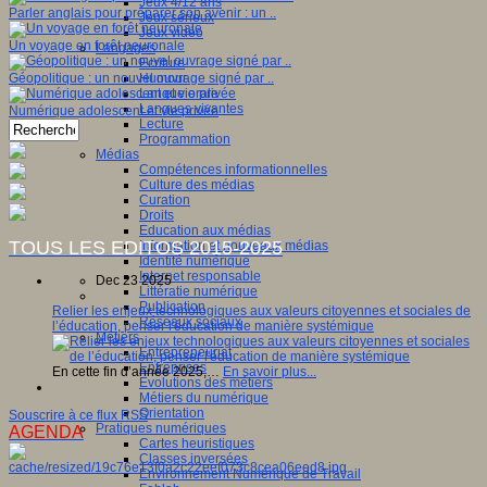
Jeux 4/12 ans
Parler anglais pour préparer son avenir : un ..
Jeux sérieux
Jeux vidéo
Un voyage en forêt neuronale
Langages
Ecriture
Humour
Géopolitique : un nouvel ouvrage signé par ..
Langue orale
Langues vivantes
Numérique adolescent et vie privée
Lecture
Programmation
Médias
Compétences informationnelles
Culture des médias
Curation
Droits
Education aux médias
TOUS LES EDITOS 2015-2025
Information et nouveaux médias
Identité numérique
Internet responsable
Dec 23 2025
Littératie numérique
Publication
Relier les enjeux technologiques aux valeurs citoyennes et sociales de
Réseaux sociaux
l’éducation, penser l'éducation de manière systémique
Métiers
Entrepreneuriat
Entreprises
En cette fin d’année 2025,…
En savoir plus...
Evolutions des métiers
Métiers du numérique
Orientation
Souscrire à ce flux RSS
Pratiques numériques
AGENDA
Cartes heuristiques
Classes inversées
Environnement Numérique de Travail