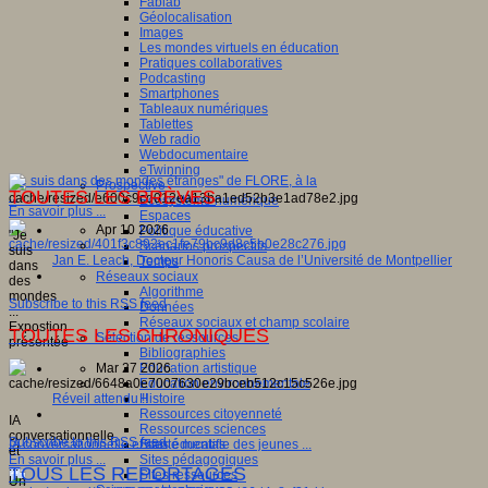
Fablab
Géolocalisation
Images
Les mondes virtuels en éducation
Pratiques collaboratives
Podcasting
Smartphones
Tableaux numériques
Tablettes
Web radio
Webdocumentaire
eTwinning
"Je suis dans des mondes étranges" de FLORE, à la
Prospective
TOUTES LES BRÈVES
...
Ecosystème numérique
En savoir plus ...
Espaces
Apr 10 2026
Politique éducative
"Je
Scénarios prospectifs
suis
Jan E. Leach, Docteur Honoris Causa de l’Université de Montpellier
Temps
dans
Réseaux sociaux
des
Algorithme
mondes
Subscribe to this RSS feed
Données
...
Réseaux sociaux et champ scolaire
Expostion
TOUTES LES CHRONIQUES
Sélection de ressources
présentée
Bibliographies
...
Education artistique
Mar 27 2026
Education environnementale
Histoire
Réveil attendu !!
Ressources citoyenneté
IA
Ressources sciences
conversationnelle
Subscribe to this RSS feed
Sites éducatifs
IA conversationnelle et santé mentale des jeunes ...
et
Sites pédagogiques
En savoir plus ...
...
TOUS LES REPORTAGES
Sites ressources
Un