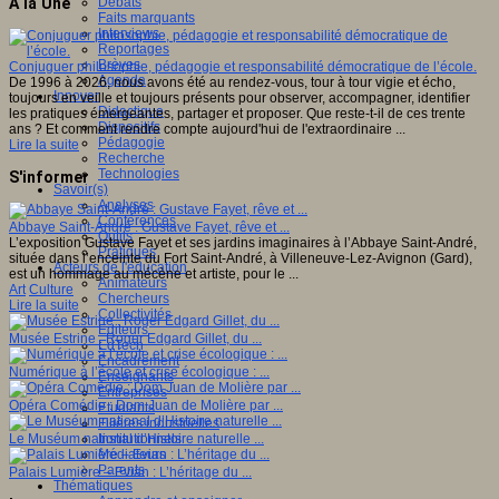
Débats
A la Une
Faits marquants
Interviews
Reportages
Brèves
Conjuguer philosophie, pédagogie et responsabilité démocratique de l’école.
Agenda
De 1996 à 2026, nous avons été au rendez-vous, tour à tour vigie et écho,
Innover
toujours en veille et toujours présents pour observer, accompagner, identifier
Didactique
les pratiques émergeantes, partager et proposer. Que reste-t-il de ces trente
Dispositifs
ans ? Et comment rendre compte aujourd'hui de l'extraordinaire ...
Pédagogie
Lire la suite
Recherche
Technologies
S'informer
Savoir(s)
Analyses
Conférences
Abbaye Saint-André : Gustave Fayet, rêve et ...
Outils
L’exposition Gustave Fayet et ses jardins imaginaires à l’Abbaye Saint-André,
Pratiques
située dans l’enceinte du Fort Saint-André, à Villeneuve-Lez-Avignon (Gard),
Acteurs de l'éducation
est un hommage au mécène et artiste, pour le ...
Animateurs
Art
Culture
Chercheurs
Lire la suite
Collectivités
Editeurs
Musée Estrine : Roger Edgard Gillet, du ...
EdTech
Encadrement
Numérique à l’école et crise écologique : ...
Enseignants
Entreprises
Opéra Comédie : Dom Juan de Molière par ...
Etudiants
Filières industrielles
Institutionnels
Le Muséum national d’Histoire naturelle ...
Médiateurs
Parents
Palais Lumière – Evian : L’héritage du ...
Thématiques