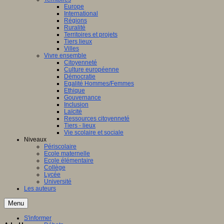
Europe
International
Régions
Ruralité
Territoires et projets
Tiers lieux
Villes
Vivre ensemble
Citoyenneté
Culture européenne
Démocratie
Egalité Hommes/Femmes
Ethique
Gouvernance
Inclusion
Laïcité
Ressources citoyenneté
Tiers - lieux
Vie scolaire et sociale
Niveaux
Périscolaire
Ecole maternelle
Ecole élémentaire
Collège
Lycée
Université
Les auteurs
Menu
S'informer