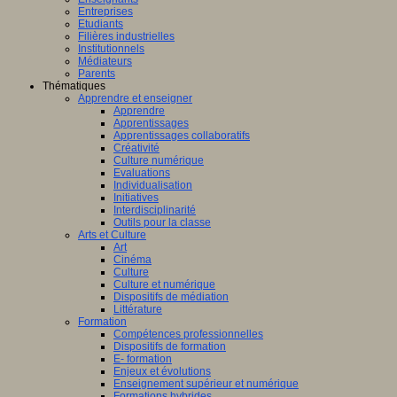
Entreprises
Etudiants
Filières industrielles
Institutionnels
Médiateurs
Parents
Thématiques
Apprendre et enseigner
Apprendre
Apprentissages
Apprentissages collaboratifs
Créativité
Culture numérique
Evaluations
Individualisation
Initiatives
Interdisciplinarité
Outils pour la classe
Arts et Culture
Art
Cinéma
Culture
Culture et numérique
Dispositifs de médiation
Littérature
Formation
Compétences professionnelles
Dispositifs de formation
E- formation
Enjeux et évolutions
Enseignement supérieur et numérique
Formations hybrides