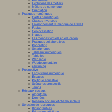
Evolutions des métiers
Métiers du numérique
Orientation
Pratiques numériques
Cartes heuristiques
Classes inversées
Environnement Numérique de Travail
Fablab
Géolocalisation
Images
Les mondes virtuels en éducation
Pratiques collaboratives
Podcasting
Smartphones
Tableaux numériques
Tablettes
Web radio
Webdocumentaire
eTwinning
Prospective
Ecosystème numérique
Espaces
Politique éducative
Scénarios prospectifs
Temps
Réseaux sociaux
Algorithme
Données
Réseaux sociaux et champ scolaire
Sélection de ressources
Bibliographies
Education artistique