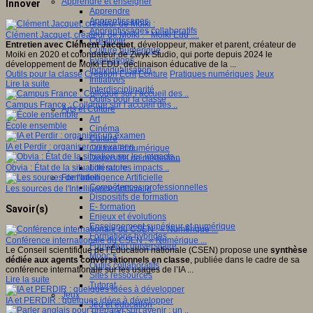
Apprendre et enseigner
Innover
Apprendre
Apprentissages
Apprentissages collaboratifs
Clément Jacquet, créateur de Moiki : " Moiki Edu ....
Créativité
Entretien avec Clément Jacquet
, développeur, maker et parent, créateur de
Culture numérique
Moiki en 2020 et cofondateur de Zwyk Studio, qui porte depuis 2024 le
Evaluations
développement de Moiki EDU, déclinaison éducative de la ...
Individualisation
Outils pour la classe
Création
Ecrit
Ecriture
Pratiques numériques
Jeux
Initiatives
Lire la suite
Interdisciplinarité
Outils pour la classe
Campus France : Colloque sur l’accueil des ..
Arts et Culture
Art
École ensemble
Cinéma
Culture
IA et Perdir : organiser un examen
Culture et numérique
Dispositifs de médiation
Littérature
Obvia : État de la situation sur les impacts ..
Formation
Compétences professionnelles
Les sources de l'Intelligence Artificielle
Dispositifs de formation
E- formation
Savoir(s)
Enjeux et évolutions
Enseignement supérieur et numérique
Formations hybrides
Conférence internationale du CSEN : « Numérique ...
Formation universitaire
Le Conseil scientifique de l’Éducation nationale (CSEN) propose une
synthèse
Mooc’s
dédiée aux agents conversationnels en classe
, publiée dans le cadre de sa
Outils collaboratifs
conférence internationale sur les usages de l’IA ...
Sites ressources
Lire la suite
Tutorat
Jeux
IA et PERDIR : quelques idées à développer
Jeu et éducation