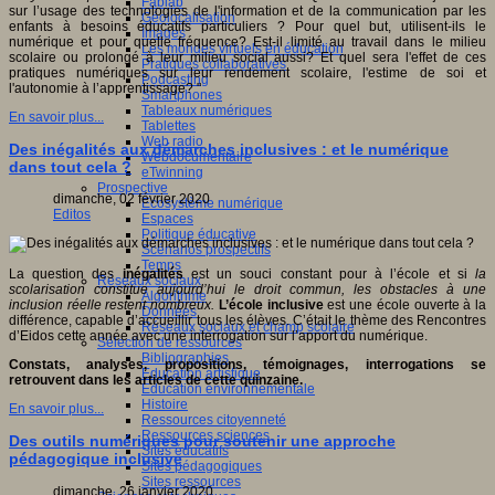
Fablab
sur l’usage des technologies de l'information et de la communication par les
Géolocalisation
enfants à besoins éducatifs particuliers ? Pour quel but, utilisent-ils le
Images
numérique et pour quelle fréquence? Est-il limité au travail dans le milieu
Les mondes virtuels en éducation
scolaire ou prolongé à leur milieu social aussi? Et quel sera l'effet de ces
Pratiques collaboratives
pratiques numériques sur leur rendement scolaire, l'estime de soi et
Podcasting
l'autonomie à l’apprentissage? "
Smartphones
Tableaux numériques
En savoir plus...
Tablettes
Web radio
Des inégalités aux démarches inclusives : et le numérique
Webdocumentaire
dans tout cela ?
eTwinning
Prospective
dimanche, 02 février 2020
Ecosystème numérique
Editos
Espaces
Politique éducative
Scénarios prospectifs
Temps
La question des
inégalités
est un souci constant pour à l’école et si
la
Réseaux sociaux
scolarisation constitue aujourd’hui le droit commun, les obstacles à une
Algorithme
inclusion réelle restent nombreux.
L’école inclusive
est une école ouverte à la
Données
différence, capable d’accueillir tous les élèves. C’était le thème des Rencontres
Réseaux sociaux et champ scolaire
d’Eidos cette année avec une interrogation sur l’apport du numérique.
Sélection de ressources
Bibliographies
Constats, analyses, propositions, témoignages, interrogations se
Education artistique
retrouvent dans les articles de cette quinzaine.
Education environnementale
Histoire
En savoir plus...
Ressources citoyenneté
Ressources sciences
Des outils numériques pour soutenir une approche
Sites éducatifs
pédagogique inclusive
Sites pédagogiques
Sites ressources
dimanche, 26 janvier 2020