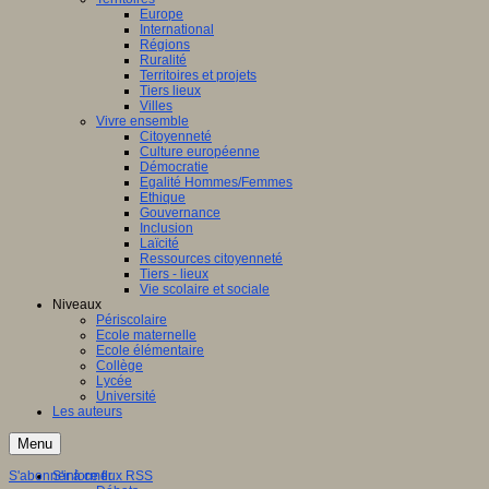
Europe
International
Régions
Ruralité
Territoires et projets
Tiers lieux
Villes
Vivre ensemble
Citoyenneté
Culture européenne
Démocratie
Egalité Hommes/Femmes
Ethique
Gouvernance
Inclusion
Laïcité
Ressources citoyenneté
Tiers - lieux
Vie scolaire et sociale
Niveaux
Périscolaire
Ecole maternelle
Ecole élémentaire
Collège
Lycée
Université
Les auteurs
Menu
S'abonner à ce flux RSS
S'informer