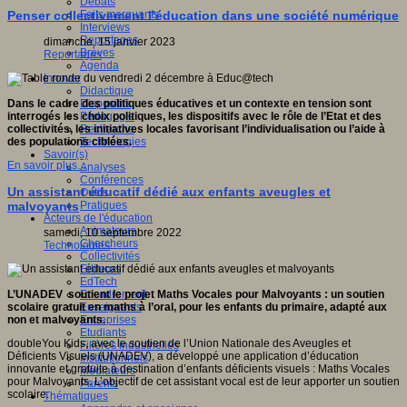
Débats
Faits marquants
Penser collectivement l’éducation dans une société numérique
Interviews
Reportages
dimanche, 15 janvier 2023
Brèves
Reportages
Agenda
Innover
Didactique
Dispositifs
Dans le cadre des politiques éducatives et un contexte en tension sont
Pédagogie
interrogés les choix politiques, les dispositifs avec le rôle de l’Etat et des
Recherche
collectivités, les initiatives locales
favorisant l’individualisation ou l’aide à
Technologies
des populations ciblées.
Savoir(s)
En savoir plus...
Analyses
Conférences
Un assistant éducatif dédié aux enfants aveugles et
Outils
Pratiques
malvoyants
Acteurs de l'éducation
Animateurs
samedi, 10 septembre 2022
Chercheurs
Technologies
Collectivités
Editeurs
EdTech
Encadrement
L’UNADEV soutient le projet Maths Vocales pour Malvoyants : un soutien
Enseignants
scolaire gratuit en maths à l’oral, pour les enfants du primaire, adapté aux
Entreprises
non et malvoyants.
Etudiants
doubleYou Kids, avec le soutien de l’Union Nationale des Aveugles et
Filières industrielles
Déficients Visuels (UNADEV), a développé une application d’éducation
Institutionnels
innovante et gratuite à destination d’enfants déficients visuels : Maths Vocales
Médiateurs
pour Malvoyants. L’objectif de cet assistant vocal est de leur apporter un soutien
Parents
scolaire.
Thématiques