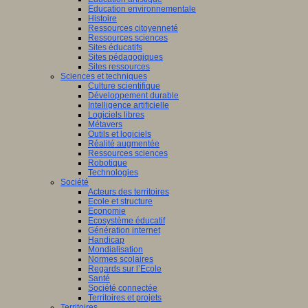
Education environnementale
Histoire
Ressources citoyenneté
Ressources sciences
Sites éducatifs
Sites pédagogiques
Sites ressources
Sciences et techniques
Culture scientifique
Développement durable
Intelligence artificielle
Logiciels libres
Métavers
Outils et logiciels
Réalité augmentée
Ressources sciences
Robotique
Technologies
Société
Acteurs des territoires
Ecole et structure
Economie
Ecosystème éducatif
Génération internet
Handicap
Mondialisation
Normes scolaires
Regards sur l’Ecole
Santé
Société connectée
Territoires et projets
Territoires