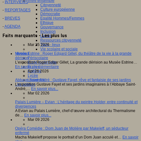
Vivre ensemble
-
INTERVIEWS
Citoyenneté
Culture européenne
-
REPORTAGES
Démocratie
-
BREVES
Egalité Hommes/Femmes
Ethique
-
AGENDA
Gouvernance
Inclusion
Faits marquants - Les plus lus
Laïcité
Ressources citoyenneté
Mar 25 2026
Tiers - lieux
Vie scolaire et sociale
Musée Estrine : Roger Edgard Gillet, du théâtre de la vie à la grande
Niveaux
dérision
Périscolaire
L’exposition Roger Edgar Gillet, La grande dérision au Musée Estrine…
Ecole maternelle
En savoir plus...
Ecole élémentaire
Apr 26 2026
Collège
Lycée
Abbaye Saint-André : Gustave Fayet, rêve et fantaisie de ses jardins
Université
L’exposition Gustave Fayet et ses jardins imaginaires à l’Abbaye Saint-
Les auteurs
André,…
En savoir plus...
Mar 02 2026
Palais Lumière – Evian : L’héritage du peintre Holder, entre continuité et
divergences
A Evian au Palais Lumière, chef-d’œuvre architectural du Thermalisme
de…
En savoir plus...
Mar 09 2026
Opéra Comédie : Dom Juan de Molière par Makeïeff, un séducteur
enfermé
Macha Makeïeff propose le portrait d’un Dom Juan acculé et…
En savoir