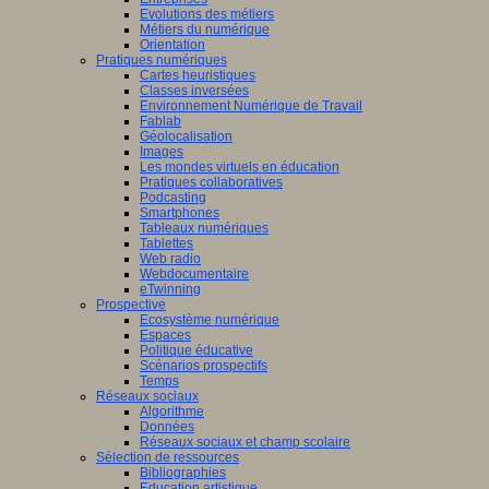
Evolutions des métiers
Métiers du numérique
Orientation
Pratiques numériques
Cartes heuristiques
Classes inversées
Environnement Numérique de Travail
Fablab
Géolocalisation
Images
Les mondes virtuels en éducation
Pratiques collaboratives
Podcasting
Smartphones
Tableaux numériques
Tablettes
Web radio
Webdocumentaire
eTwinning
Prospective
Ecosystème numérique
Espaces
Politique éducative
Scénarios prospectifs
Temps
Réseaux sociaux
Algorithme
Données
Réseaux sociaux et champ scolaire
Sélection de ressources
Bibliographies
Education artistique