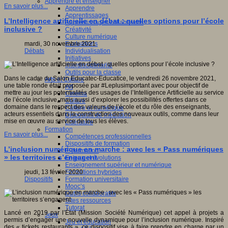
Apprendre et enseigner
En savoir plus...
Apprendre
Apprentissages
L’Intelligence artificielle en débat : quelles options pour l’école
Apprentissages collaboratifs
inclusive ?
Créativité
Culture numérique
Evaluations
mardi, 30 novembre 2021
Individualisation
Débats
Initiatives
Interdisciplinarité
Outils pour la classe
Dans le cadre du Salon Educatec-Educatice, le vendredi 26 novembre 2021,
Arts et Culture
une table ronde était proposée par #Leplusimportant avec pour objectif de
Art
mettre au jour les potentialités des usages de l’Intelligence Artificielle au service
Cinéma
de l’école inclusive, mais aussi d’explorer les possibilités offertes dans ce
Culture
domaine dans le respect des valeurs de l’école et du rôle des enseignants,
Culture et numérique
acteurs essentiels dans la construction des nouveaux outils, comme dans leur
Dispositifs de médiation
mise en œuvre au service de tous les élèves.
Littérature
Formation
En savoir plus...
Compétences professionnelles
Dispositifs de formation
L’inclusion numérique en marche : avec les « Pass numériques
E- formation
» les territoires s’engagent
Enjeux et évolutions
Enseignement supérieur et numérique
Formations hybrides
jeudi, 13 février 2020
Formation universitaire
Dispositifs
Mooc’s
Outils collaboratifs
Sites ressources
Tutorat
Lancé en 2019 par l’État (Mission Société Numérique) cet appel à projets a
Jeux
permis d’engager une nouvelle dynamique pour l’inclusion numérique. Inspiré
Jeu et éducation
des « tickets restaurants », ce dispositif vise à faire prendre en charge par un