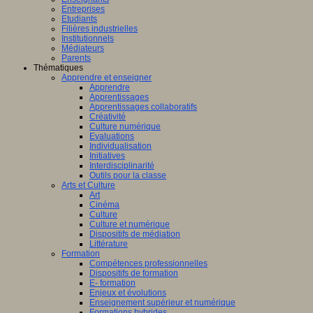
Entreprises
Etudiants
Filières industrielles
Institutionnels
Médiateurs
Parents
Thématiques
Apprendre et enseigner
Apprendre
Apprentissages
Apprentissages collaboratifs
Créativité
Culture numérique
Evaluations
Individualisation
Initiatives
Interdisciplinarité
Outils pour la classe
Arts et Culture
Art
Cinéma
Culture
Culture et numérique
Dispositifs de médiation
Littérature
Formation
Compétences professionnelles
Dispositifs de formation
E- formation
Enjeux et évolutions
Enseignement supérieur et numérique
Formations hybrides