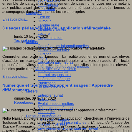
Jeux 4/12 ans
ensemble de partenaires le financement de pass numériques qui permettent
Jeux sérieux
aux publics ayant des difficultés avec le numérique d’être aidés, formés et
Jeux vidéo
accompagnés dans des espaces locaux appropriés.
Langages
Ecriture
En savoir plus...
Humour
Langue orale
3 usages pédagogiques de l'application #MirageMake
Langues vivantes
Lecture
lundi, 10 février 2020
Programmation
Technologies
Médias
Compétences informationnelles
Culture des médias
Curation
Compréhension orale en langues : La réalité augmentée permet aux élèves
Droits
d'accéder, en scannant votre document papier, à la version audio d'un texte,
Education aux médias
proposé à une vitesse de lecture naturelle et une vitesse lente pour les élèves à
Information et nouveaux médias
besoins particuliers.
Voir le site ac-versailles.fr
Identité numérique
Internet responsable
En savoir plus...
Littératie numérique
Publication
Numérique et troubles des apprentissages : Apprendre
Réseaux sociaux
différemment
Métiers
Entrepreneuriat
dimanche, 09 février 2020
Entreprises
Reportages
Evolutions des métiers
Métiers du numérique
Orientation
Pratiques numériques
Noha Najjar
, Docteure en sciences de l’éducation, chercheuse à l’université de
Cartes heuristiques
Toulouse II, a présenté en 2015
une thèse intitulée
:
L’impact de l’usage des
Classes inversées
Tice sur l’apprentissage des enfants et jeunes dyslexiques, dysorthographiques
Environnement Numérique de Travail
et dyscalculiques: l’autonomie et l’estime de soi.
" Que savons-nous aujourd’hui