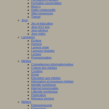
Formation universitaire
Mooc’s
Outils collaboratifs
Sites ressources
Tutorat
Jeux
Jeu et éducation
Jeux 4/12 ans
Jeux sérieux
Jeux vidéo
Langages
Ecriture
Humour
Langue orale
Langues vivantes
Lecture
Programmation
Médias
Compétences informationnelles
Culture des médias
Curation
Droits
Education aux médias
Information et nouveaux médias
Identité numérique
Internet responsable
Littératie numérique
Publication
Réseaux sociaux
Métiers
Entrepreneuriat
Entreprises