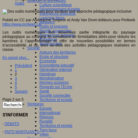
Sciences et techniques
Outils
Culture scientifique
Développement durable
Intelligence artificielle
Logiciels libres
Publié en CC par Andréanne Turgeon et Andy Van Drom éditeurs pour Profweb
Métavers
https://www.profweb.ca
.
Outils et logiciels
Réalité augmentée
Les outils numériques font désormais partie intégrante du paysage
Ressources sciences
pédagogique au collégial. Ils constituent de formidables alliés pour réduire les
Robotique
barrières à l’apprentissage et offrir de nouvelles possibilités en termes
Technologies
d’accessibilité, et ce, bien au-delà des activités pédagogiques réalisées en
Société
classe.
Acteurs des territoires
Ecole et structure
En savoir plus...
Economie
Ecosystème éducatif
Précédent
Génération internet
1
Handicap
2
Mondialisation
3
Normes scolaires
4
Regards sur l’Ecole
5
Santé
Suivant
Société connectée
Page 2 sur 5
Territoires et projets
Territoires
Europe
International
S'INFORMER
Régions
Ruralité
-
DEBATS
Territoires et projets
Tiers lieux
-
FAITS MARQUANTS
Villes