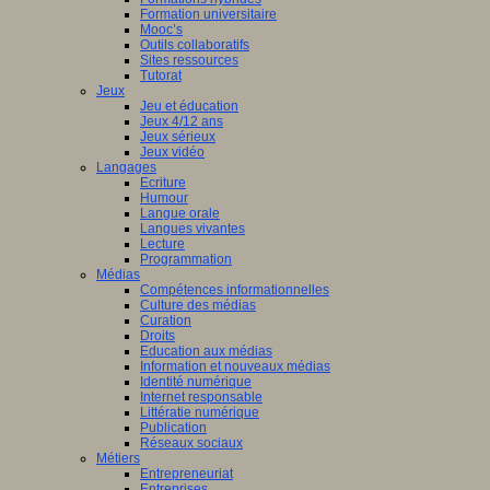
Formation universitaire
Mooc’s
Outils collaboratifs
Sites ressources
Tutorat
Jeux
Jeu et éducation
Jeux 4/12 ans
Jeux sérieux
Jeux vidéo
Langages
Ecriture
Humour
Langue orale
Langues vivantes
Lecture
Programmation
Médias
Compétences informationnelles
Culture des médias
Curation
Droits
Education aux médias
Information et nouveaux médias
Identité numérique
Internet responsable
Littératie numérique
Publication
Réseaux sociaux
Métiers
Entrepreneuriat
Entreprises