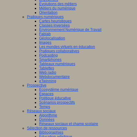
Evolutions des métiers
Métiers du numérique
Orientation
Pratiques numériques
Cartes heuristiques
Classes inversées
Environnement Numérique de Travail
Fablab
Géolocalisation
Images
Les mondes virtuels en éducation
Pratiques collaboratives
Podcasting
Smartphones
Tableaux numériques
Tablettes
Web radio
Webdocumentaire
eTwinning
Prospective
Ecosystème numérique
Espaces
Politique éducative
Scénarios prospectifs
Temps
Réseaux sociaux
Algorithme
Données
Réseaux sociaux et champ scolaire
Sélection de ressources
Bibliographies
Education artistique