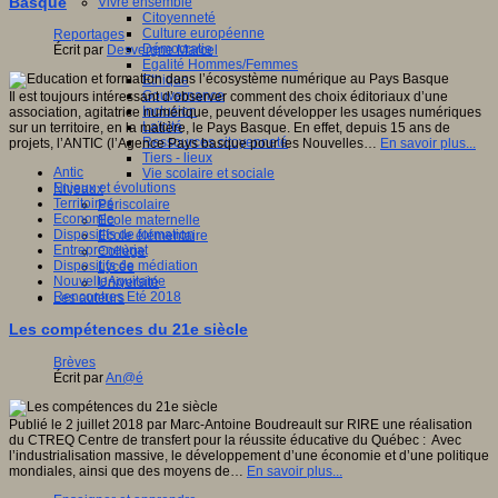
Basque
Vivre ensemble
Citoyenneté
Culture européenne
Reportages
Démocratie
Écrit par
Desvergne Marcel
Egalité Hommes/Femmes
Ethique
Gouvernance
Il est toujours intéressant d’observer comment des choix éditoriaux d’une
Inclusion
association, agitatrice numérique, peuvent développer les usages numériques
Laïcité
sur un territoire, en la matière, le Pays Basque. En effet, depuis 15 ans de
Ressources citoyenneté
projets, l’ANTIC (l’Agence Pays basque pour les Nouvelles…
En savoir plus...
Tiers - lieux
Antic
Vie scolaire et sociale
Enjeux et évolutions
Niveaux
Territoires
Périscolaire
Economie
Ecole maternelle
Dispositifs de formation
Ecole élémentaire
Entrepreneuriat
Collège
Dispositifs de médiation
Lycée
NouvelleAquitaine
Université
Rencontres Eté 2018
Les auteurs
Les compétences du 21e siècle
Brèves
Écrit par
An@é
Publié le 2 juillet 2018 par Marc-Antoine Boudreault sur RIRE une réalisation
du CTREQ Centre de transfert pour la réussite éducative du Québec : Avec
l’industrialisation massive, le développement d’une économie et d’une politique
mondiales, ainsi que des moyens de…
En savoir plus...