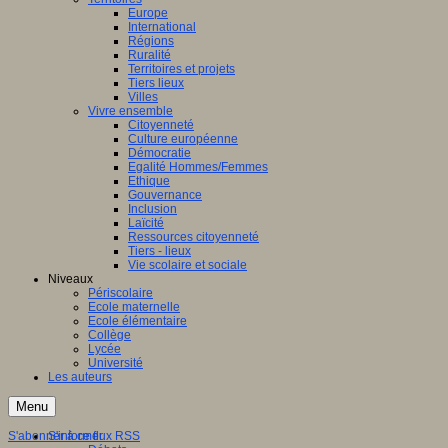
Europe
International
Régions
Ruralité
Territoires et projets
Tiers lieux
Villes
Vivre ensemble
Citoyenneté
Culture européenne
Démocratie
Egalité Hommes/Femmes
Ethique
Gouvernance
Inclusion
Laïcité
Ressources citoyenneté
Tiers - lieux
Vie scolaire et sociale
Niveaux
Périscolaire
Ecole maternelle
Ecole élémentaire
Collège
Lycée
Université
Les auteurs
Menu
S'abonner à ce flux RSS
S'informer