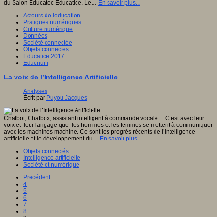
du Salon Educatec Educatice. Le…
En savoir plus...
Acteurs de leducation
Pratiques numériques
Culture numérique
Données
Société connectée
Objets connectés
Educatice 2017
Educnum
La voix de l’Intelligence Artificielle
Analyses
Écrit par
Puyou Jacques
Chatbot, Chatbox, assistant intelligent à commande vocale… C’est avec leur
voix et leur langage que les hommes et les femmes se mettent à communiquer
avec les machines machine. Ce sont les progrès récents de l’intelligence
artificielle et le développement du…
En savoir plus...
Objets connectés
Intelligence artificielle
Société et numérique
Précédent
4
5
6
7
8