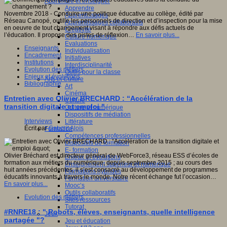
Apprendre et enseigner
Apprendre
Novembre 2018 - Conduire une politique éducative au collège, édité par
Apprentissages
Réseau Canopé, outille les personnels de direction et d’inspection pour la mise
Apprentissages collaboratifs
en oeuvre de tout changement visant à répondre aux défis actuels de
Créativité
l’éducation. Il propose des pistes de réflexion…
En savoir plus...
Culture numérique
Evaluations
Enseignants
Individualisation
Encadrement
Initiatives
Institutions
Interdisciplinarité
Evolution des métiers
Outils pour la classe
Enjeux et évolutions
Arts et Culture
Bibliographie
Art
Cinéma
Entretien avec Olivier BRECHARD : “Accélération de la
Culture
transition digitale et emploi "
Culture et numérique
Dispositifs de médiation
Interviews
Littérature
Écrit par
Gaborit Aloïs
Formation
Compétences professionnelles
Dispositifs de formation
E- formation
Olivier Bréchard est directeur général de WebForce3, réseau ESS d’écoles de
Enjeux et évolutions
formation aux métiers du numérique, depuis septembre 2015 ; au cours des
Enseignement supérieur et numérique
huit années précédentes, il s’est consacré au développement de programmes
Formations hybrides
éducatifs innovants à travers le monde. Notre récent échange fut l’occasion…
Formation universitaire
En savoir plus...
Mooc’s
Outils collaboratifs
Evolution des métiers
Sites ressources
Tutorat
#RNRE18 : " Robots, élèves, enseignants, quelle intelligence
Jeux
partagée "?
Jeu et éducation