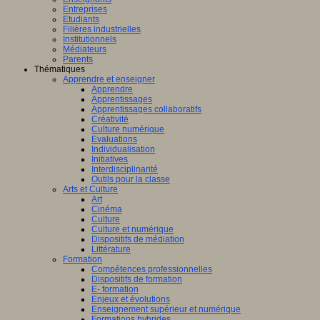
Entreprises
Etudiants
Filières industrielles
Institutionnels
Médiateurs
Parents
Thématiques
Apprendre et enseigner
Apprendre
Apprentissages
Apprentissages collaboratifs
Créativité
Culture numérique
Evaluations
Individualisation
Initiatives
Interdisciplinarité
Outils pour la classe
Arts et Culture
Art
Cinéma
Culture
Culture et numérique
Dispositifs de médiation
Littérature
Formation
Compétences professionnelles
Dispositifs de formation
E- formation
Enjeux et évolutions
Enseignement supérieur et numérique
Formations hybrides