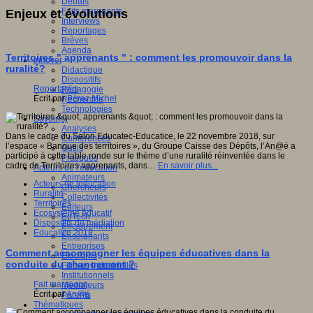
Débats
Faits marquants
Enjeux et évolutions
Interviews
Reportages
Brèves
Agenda
Territoires " apprenants " : comment les promouvoir dans la
Innover
ruralité?
Didactique
Dispositifs
Reportages
Pédagogie
Écrit par
Pérez Michel
Recherche
Technologies
Savoir(s)
Analyses
Dans le cadre du Salon Educatec-Educatice, le 22 novembre 2018, sur
Conférences
l’espace « Banque des territoires », du Groupe Caisse des Dépôts, l’An@é a
Outils
participé à cette table ronde sur le thème d’une ruralité réinventée dans le
Pratiques
cadre de Territoires apprenants, dans…
En savoir plus...
Acteurs de l'éducation
Animateurs
Acteurs de leducation
Chercheurs
Ruralité
Collectivités
Territoires
Editeurs
Ecosystème éducatif
EdTech
Dispositifs de médiation
Encadrement
Educatice 2018
Enseignants
Entreprises
Comment accompagner les équipes éducatives dans la
Etudiants
conduite du changement ?
Filières industrielles
Institutionnels
Fait marquant
Médiateurs
Écrit par
An@é
Parents
Thématiques