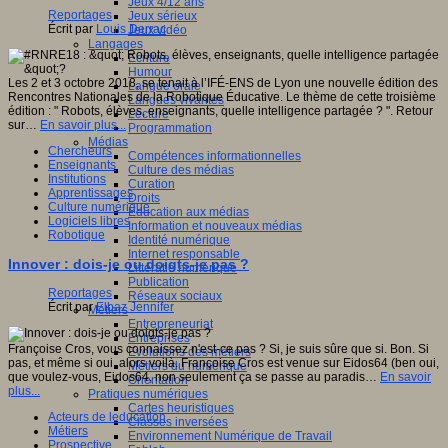
Jeux 4/12 ans
Reportages
Jeux sérieux
Écrit par
Louis Derrac
Jeux vidéo
Langages
Ecriture
Humour
Les 2 et 3 octobre 2018, se tenait à l’IFÉ-ENS de Lyon une nouvelle édition des
Langue orale
Rencontres Nationales de la Robotique Éducative. Le thème de cette troisième
Langues vivantes
édition : " Robots, élèves, enseignants, quelle intelligence partagée ? ". Retour
Lecture
sur…
En savoir plus...
Programmation
Médias
Chercheurs
Compétences informationnelles
Enseignants
Culture des médias
Institutions
Curation
Apprentissages
Droits
Culture numérique
Education aux médias
Logiciels libres
Information et nouveaux médias
Robotique
Identité numérique
Internet responsable
Innover : dois-je ou doigts-je pas ?
Littératie numérique
Publication
Reportages
Réseaux sociaux
Écrit par
Elbaz Jennifer
Métiers
Entrepreneuriat
Entreprises
Françoise Cros, vous connaissez n'est-ce pas ? Si, je suis sûre que si. Bon. Si
Evolutions des métiers
pas, et même si oui, alors voilà. Françoise Cros est venue sur Eidos64 (ben oui,
Métiers du numérique
que voulez-vous, Eidos64, non seulement ça se passe au paradis…
En savoir
Orientation
plus...
Pratiques numériques
Cartes heuristiques
Acteurs de leducation
Classes inversées
Métiers
Environnement Numérique de Travail
Prospective