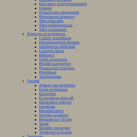
Education environnementale
Histoire
Ressources citoyenneté
Ressources sciences
Sites éducatifs
Sites pédagogiques
Sites ressources
Sciences et techniques
Culture scientifique
Développement durable
Intelligence artificielle
Logiciels libres
Métavers
Outils et logiciels
Réalité augmentée
Ressources sciences
Robotique
Technologies
Société
Acteurs des territoires
Ecole et structure
Economie
Ecosystème éducatif
Génération internet
Handicap
Mondialisation
Normes scolaires
Regards sur l’Ecole
Santé
Société connectée
Territoires et projets
Territoires