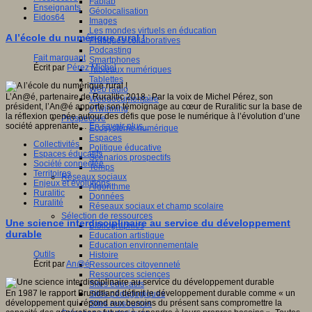
Fablab
Enseignants
Géolocalisation
Eidos64
Images
Les mondes virtuels en éducation
A l’école du numérique rural !
Pratiques collaboratives
Podcasting
Fait marquant
Smartphones
Écrit par
Pérez Michel
Tableaux numériques
Tablettes
Web radio
L’An@é, partenaire de Ruralitic 2018 : Par la voix de Michel Pérez, son
Webdocumentaire
président, l’An@é apporte son témoignage au cœur de Ruralitic sur la base de
eTwinning
la réflexion menée autour des défis que pose le numérique à l’évolution d’une
Prospective
société apprenante…
En savoir plus...
Ecosystème numérique
Espaces
Collectivités
Politique éducative
Espaces éducatifs
Scénarios prospectifs
Société connectée
Temps
Territoires
Réseaux sociaux
Enjeux et évolutions
Algorithme
Ruralitic
Données
Ruralité
Réseaux sociaux et champ scolaire
Sélection de ressources
Une science interdisciplinaire au service du développement
Bibliographies
durable
Education artistique
Education environnementale
Outils
Histoire
Écrit par
An@é
Ressources citoyenneté
Ressources sciences
Sites éducatifs
En 1987 le rapport Brundtland définit le développement durable comme « un
Sites pédagogiques
développement qui répond aux besoins du présent sans compromettre la
Sites ressources