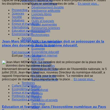
capacité des générations futures à répondre à leurs propres besoins ». Toutes
Sciences et techniques
les disciplines scientifiques se sont emparées de cette…
En savoir plus...
Culture scientifique
Développement durable
Prospective
Intelligence artificielle
Sciences
Logiciels libres
Société
Métavers
Initiatives
Outils et logiciels
Enjeux et évolutions
Réalité augmentée
International
Ressources sciences
Education environnementale
Robotique
Environnement
Technologies
Société
Jean-Marc MERRIAUX : Le ministère doit se préoccuper de la
Acteurs des territoires
place des données dans le système éducatif.
Ecole et structure
Economie
Ecosystème éducatif
Fait marquant
Génération internet
Écrit par
Pérez Michel
Handicap
Mondialisation
Normes scolaires
Intervenant devant la commission de l'éducation de l'Assemblée nationale, le 5
Regards sur l’Ecole
juillet 2018, Jean-Marc Merriaux, nouveau Directeur du numérique éducatif, a
Santé
rappelé l'importance des data pour le ministère. "Le ministère doit se
Société connectée
préoccuper de manière plus importante de la place…
En savoir plus...
Territoires et projets
Territoires
Culture numérique
Europe
Ecosystème éducatif
International
Enjeux et évolutions
Régions
Politiques publiques
Ruralité
Rencontres Eté 2018
Territoires et projets
Tiers lieux
Education et formation dans l’écosystème numérique au Pays
Villes