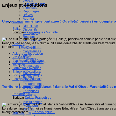
Débats
Faits marquants
Enjeux et évolutions
Interviews
Reportages
Brèves
Agenda
Une culture numérique partagée : Quelle(s) prise(s) en compte pa
Innover
Didactique
Editos
Dispositifs
Écrit par
Laurissergues Michelle
Pédagogie
Recherche
Technologies
Pendant une année, le CNNum a initié une démarche itinérante qui s’est traduite 
Savoir(s)
territoires…
En savoir plus...
Analyses
Conférences
Acteurs de leducation
Outils
Prospective
Pratiques
Ecosystème numérique
Acteurs de l'éducation
Initiatives
Animateurs
Formations hybrides
Chercheurs
Enjeux et évolutions
Collectivités
Société et numérique
Editeurs
Ecosystème éducatif
EdTech
Encadrement
Territoire Numérique Éducatif dans le Val d'Oise : Parentalité et
Enseignants
Entreprises
Reportages
Etudiants
Écrit par
Détrée François
Filières industrielles
Institutionnels
Médiateurs
Lors du séminaire "Territoires Numériques Educatifs en Val d'Oise : 3 ans après
Parents
mieux comprendre…
En savoir plus...
Thématiques