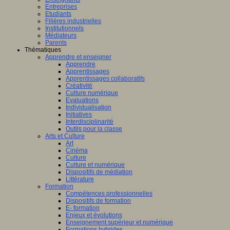
Entreprises
Etudiants
Filières industrielles
Institutionnels
Médiateurs
Parents
Thématiques
Apprendre et enseigner
Apprendre
Apprentissages
Apprentissages collaboratifs
Créativité
Culture numérique
Evaluations
Individualisation
Initiatives
Interdisciplinarité
Outils pour la classe
Arts et Culture
Art
Cinéma
Culture
Culture et numérique
Dispositifs de médiation
Littérature
Formation
Compétences professionnelles
Dispositifs de formation
E- formation
Enjeux et évolutions
Enseignement supérieur et numérique
Formations hybrides