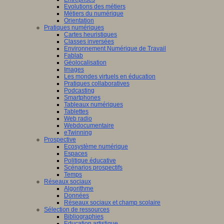
Evolutions des métiers
Métiers du numérique
Orientation
Pratiques numériques
Cartes heuristiques
Classes inversées
Environnement Numérique de Travail
Fablab
Géolocalisation
Images
Les mondes virtuels en éducation
Pratiques collaboratives
Podcasting
Smartphones
Tableaux numériques
Tablettes
Web radio
Webdocumentaire
eTwinning
Prospective
Ecosystème numérique
Espaces
Politique éducative
Scénarios prospectifs
Temps
Réseaux sociaux
Algorithme
Données
Réseaux sociaux et champ scolaire
Sélection de ressources
Bibliographies
Education artistique