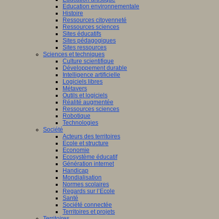
Education environnementale
Histoire
Ressources citoyenneté
Ressources sciences
Sites éducatifs
Sites pédagogiques
Sites ressources
Sciences et techniques
Culture scientifique
Développement durable
Intelligence artificielle
Logiciels libres
Métavers
Outils et logiciels
Réalité augmentée
Ressources sciences
Robotique
Technologies
Société
Acteurs des territoires
Ecole et structure
Economie
Ecosystème éducatif
Génération internet
Handicap
Mondialisation
Normes scolaires
Regards sur l’Ecole
Santé
Société connectée
Territoires et projets
Territoires