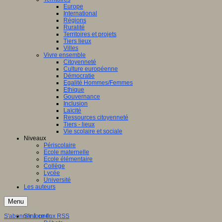
Europe
International
Régions
Ruralité
Territoires et projets
Tiers lieux
Villes
Vivre ensemble
Citoyenneté
Culture européenne
Démocratie
Egalité Hommes/Femmes
Ethique
Gouvernance
Inclusion
Laïcité
Ressources citoyenneté
Tiers - lieux
Vie scolaire et sociale
Niveaux
Périscolaire
Ecole maternelle
Ecole élémentaire
Collège
Lycée
Université
Les auteurs
Menu
S'abonner à ce flux RSS
S'informer