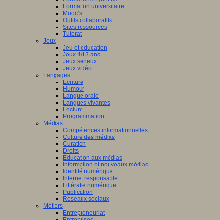
Formation universitaire
Mooc’s
Outils collaboratifs
Sites ressources
Tutorat
Jeux
Jeu et éducation
Jeux 4/12 ans
Jeux sérieux
Jeux vidéo
Langages
Ecriture
Humour
Langue orale
Langues vivantes
Lecture
Programmation
Médias
Compétences informationnelles
Culture des médias
Curation
Droits
Education aux médias
Information et nouveaux médias
Identité numérique
Internet responsable
Littératie numérique
Publication
Réseaux sociaux
Métiers
Entrepreneuriat
Entreprises