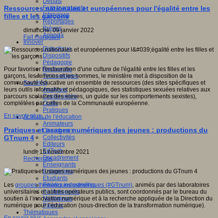
Débats
Faits marquants
Ressources nationales et européennes pour l'égalité entre les
Interviews
filles et les garçons
Reportages
Brèves
dimanche, 09 janvier 2022
Agenda
Fait marquant
Innover
Didactique
Dispositifs
Pédagogie
Recherche
Pour favoriser l'instauration d'une culture de l'égalité entre les filles et les
Technologies
garçons, les femmes et les hommes, le ministère met à disposition de la
Savoir(s)
communauté éducative un ensemble de ressources (des sites spécifiques et
Analyses
leurs outils informatifs et pédagogiques, des statistiques sexuées relatives aux
Conférences
parcours scolaires des élèves, un guide sur les comportements sexistes),
Outils
complétées par celles de la Communauté européenne.
Pratiques
En savoir plus...
Acteurs de l'éducation
Animateurs
Pratiques et usages numériques des jeunes : productions du
Chercheurs
Collectivités
GTnum 4
Editeurs
EdTech
lundi, 15 novembre 2021
Encadrement
Recherche
Enseignants
Entreprises
Etudiants
Filières industrielles
Les
groupes thématiques numériques (#GTnum)
, animés par des laboratoires
Institutionnels
universitaires et autres opérateurs publics, sont coordonnés par le bureau du
Médiateurs
soutien à l’innovation numérique et à la recherche appliquée de la Direction du
Parents
numérique pour l’éducation (sous-direction de la transformation numérique).
Thématiques