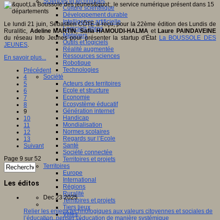
Sciences et techniques
Culture scientifique
Développement durable
Intelligence artificielle
Le lundi 21 juin, Sébastien CÔTE a reçu, pour la 22ème édition des Lundis de
Logiciels libres
Ruralitic,
Adeline MARTIN
,
Safia HAMOUDI-HALMA
et
Laure PAINDAVEINE
Métavers
du réseau Info Jeunes pour présenter la startup d'État
La BOUSSOLE DES
Outils et logiciels
JEUNES
.
Réalité augmentée
Ressources sciences
En savoir plus...
Robotique
Technologies
Précédent
Société
4
Acteurs des territoires
5
Ecole et structure
6
Economie
7
Ecosystème éducatif
8
Génération internet
9
Handicap
10
Mondialisation
11
Normes scolaires
12
Regards sur l’Ecole
13
Santé
Suivant
Société connectée
Page 9 sur 52
Territoires et projets
Territoires
Europe
International
Les éditos
Régions
Ruralité
Dec 23 2025
Territoires et projets
Tiers lieux
Relier les enjeux technologiques aux valeurs citoyennes et sociales de
Villes
l’éducation, penser l'éducation de manière systémique