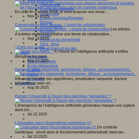
Vivre ensemble
Citoyenneté
Culture européenne
En cette fin d’année 2025, je vous propose une revue…
Démocratie
Nov 01 2025
Egalité Hommes/Femmes
Ethique
Conversations pour demain : L’esprit de collaboration
Gouvernance
Les articles
Inclusion
d’octobre mettent en lumière une forme de collaboration…
Laïcité
Sep 18 2025
Ressources citoyenneté
Tiers - lieux
" Entre nos mains..."
Vie scolaire et sociale
À l’heure où l’intelligence artificielle s’infiltre
Niveaux
dans tous les pans…
Périscolaire
Sep 10 2025
Ecole maternelle
Ecole élémentaire
Naviguer entre pédagogie, technologie, éthique...accompagnement...
Collège
Lycée
Influence invisible des algorithmes, privatisation rampante, fracture
Université
géopolitique avec un…
Les auteurs
Aug 30 2025
Penser l’Université à l’heure des machines "pensantes" ?
L’émergence de l’intelligence artificielle générative marque une rupture
dans les…
Jul 22 2025
L’éducation dans l'écosystème numérique (2)
Un contexte
numérique : ancré dans le fonctionnement administratif, dans les…
Jul 13 2025