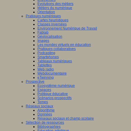
Evolutions des métiers
Métiers du numérique
Orientation
Pratiques numériques
Cartes heuristiques
Classes inversées
Environnement Numérique de Travail
Fablab
Géolocalisation
Images
Les mondes virtuels en éducation
Pratiques collaboratives
Podcasting
Smartphones
Tableaux numériques
Tablettes
Web radio
Webdocumentaire
eTwinning
Prospective
Ecosystème numérique
Espaces
Politique éducative
Scénarios prospectifs
Temps
Réseaux sociaux
Algorithme
Données
Réseaux sociaux et champ scolaire
Sélection de ressources
Bibliographies
Education artistique