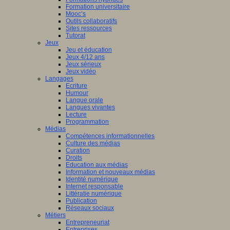
Formation universitaire
Mooc’s
Outils collaboratifs
Sites ressources
Tutorat
Jeux
Jeu et éducation
Jeux 4/12 ans
Jeux sérieux
Jeux vidéo
Langages
Ecriture
Humour
Langue orale
Langues vivantes
Lecture
Programmation
Médias
Compétences informationnelles
Culture des médias
Curation
Droits
Education aux médias
Information et nouveaux médias
Identité numérique
Internet responsable
Littératie numérique
Publication
Réseaux sociaux
Métiers
Entrepreneuriat
Entreprises