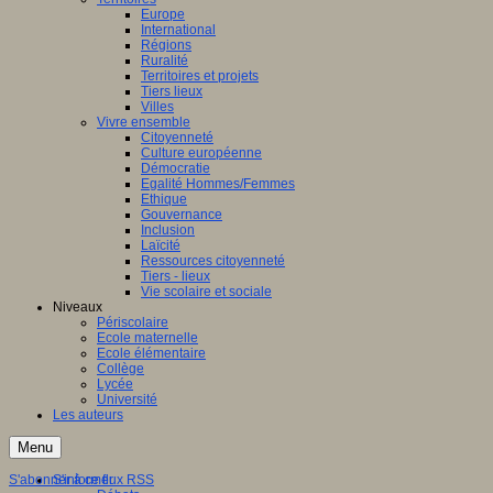
Europe
International
Régions
Ruralité
Territoires et projets
Tiers lieux
Villes
Vivre ensemble
Citoyenneté
Culture européenne
Démocratie
Egalité Hommes/Femmes
Ethique
Gouvernance
Inclusion
Laïcité
Ressources citoyenneté
Tiers - lieux
Vie scolaire et sociale
Niveaux
Périscolaire
Ecole maternelle
Ecole élémentaire
Collège
Lycée
Université
Les auteurs
Menu
S'abonner à ce flux RSS
S'informer