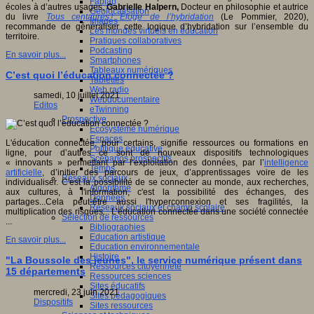
Fablab
écoles à d’autres usages,
Gabrielle Halpern,
Docteur en philosophie et autrice
Géolocalisation
du livre
Tous centaures ! Éloge de l’hybridation
(Le Pommier, 2020),
Images
recommande de généraliser cette logique d’hybridation sur l’ensemble du
Les mondes virtuels en éducation
territoire.
Pratiques collaboratives
Podcasting
En savoir plus...
Smartphones
Tableaux numériques
C’est quoi l’éducation connectée ?
Tablettes
Web radio
samedi, 10 juillet 2021
Webdocumentaire
Editos
eTwinning
Prospective
Ecosystème numérique
Espaces
L'éducation connectée, pour certains, signifie ressources ou formations en
Politique éducative
ligne, pour d’autres ce sont de nouveaux dispositifs technologiques
Scénarios prospectifs
« innovants » permettant par l’exploitation des données, par l’
intelligence
Temps
artificielle
, d’initier des parcours de jeux, d’apprentissages voire de les
Réseaux sociaux
individualiser. C'est la possibilité de se connecter au monde, aux recherches,
Algorithme
aux cultures, à l'information, c'est la possibilité des échanges, des
Données
partages...Cela peut-être aussi l'hyperconnexion et ses fragilités, la
Réseaux sociaux et champ scolaire
multiplication des risques... L’éducation connectée dans une société connectée
Sélection de ressources
...
Bibliographies
Education artistique
En savoir plus...
Education environnementale
Histoire
"La Boussole des jeunes", le service numérique présent dans
Ressources citoyenneté
15 départements
Ressources sciences
Sites éducatifs
mercredi, 23 juin 2021
Sites pédagogiques
Dispositifs
Sites ressources