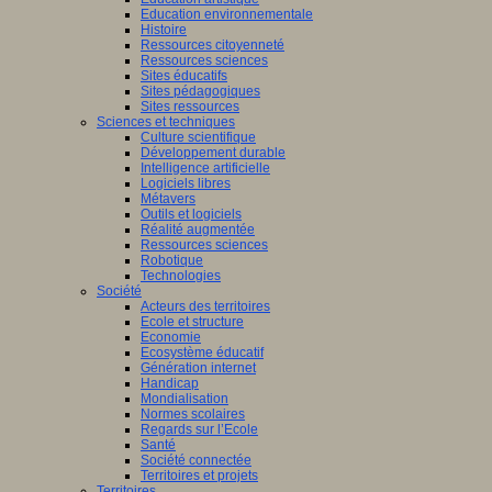
Education environnementale
Histoire
Ressources citoyenneté
Ressources sciences
Sites éducatifs
Sites pédagogiques
Sites ressources
Sciences et techniques
Culture scientifique
Développement durable
Intelligence artificielle
Logiciels libres
Métavers
Outils et logiciels
Réalité augmentée
Ressources sciences
Robotique
Technologies
Société
Acteurs des territoires
Ecole et structure
Economie
Ecosystème éducatif
Génération internet
Handicap
Mondialisation
Normes scolaires
Regards sur l’Ecole
Santé
Société connectée
Territoires et projets
Territoires