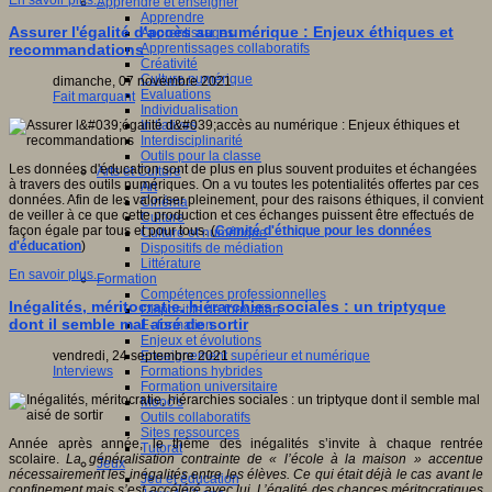
En savoir plus...
Apprendre et enseigner
Apprendre
Assurer l'égalité d'accès au numérique : Enjeux éthiques et
Apprentissages
Apprentissages collaboratifs
recommandations
Créativité
Culture numérique
dimanche, 07 novembre 2021
Evaluations
Fait marquant
Individualisation
Initiatives
Interdisciplinarité
Outils pour la classe
Les données d'éducation sont de plus en plus souvent produites et échangées
Arts et Culture
à travers des outils numériques. On a vu toutes les potentialités offertes par ces
Art
données. Afin de les valoriser pleinement, pour des raisons éthiques, il convient
Cinéma
de veiller à ce que cette production et ces échanges puissent être effectués de
Culture
façon égale par tous et pour tous. (
Comité d'éthique pour les données
Culture et numérique
d'éducation
)
Dispositifs de médiation
Littérature
En savoir plus...
Formation
Compétences professionnelles
Inégalités, méritocratie, hiérarchies sociales : un triptyque
Dispositifs de formation
dont il semble mal aisé de sortir
E- formation
Enjeux et évolutions
Enseignement supérieur et numérique
vendredi, 24 septembre 2021
Formations hybrides
Interviews
Formation universitaire
Mooc’s
Outils collaboratifs
Sites ressources
Année après année, le thème des inégalités s’invite à chaque rentrée
Tutorat
scolaire.
La généralisation contrainte de « l’école à la maison » accentue
Jeux
nécessairement les inégalités entre les élèves. Ce qui était déjà le cas avant le
Jeu et éducation
confinement mais s’est accéléré avec lui. L’égalité des chances méritocratiques