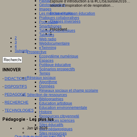
Fablab
capsule d’introduction à la #CLISEsuisse2016…
Géolocalisation
source d’inspiration et de respiration…
Images
Les mondes virtuels en éducation
En savoir plus...
Pratiques collaboratives
Classes inversées
Podcasting
Smartphones
Précédent
Tableaux numériques
1
Tablettes
2
Web radio
3
Webdocumentaire
4
eTwinning
Suivant
Prospective
Ecosystème numérique
Espaces
Politique éducative
Scénarios prospectifs
INNOVER
Temps
Réseaux sociaux
-
DIDACTIQUE
Algorithme
Données
-
DISPOSITIFS
Réseaux sociaux et champ scolaire
-
PEDAGOGIE
Sélection de ressources
Bibliographies
-
RECHERCHE
Education artistique
Education environnementale
-
TECHNOLOGIES
Histoire
Ressources citoyenneté
Pédagogie - Les plus lus
Ressources sciences
Sites éducatifs
Jan 06 2026
Sites pédagogiques
Sites ressources
Que dois-je évaluer avec l'IA ?