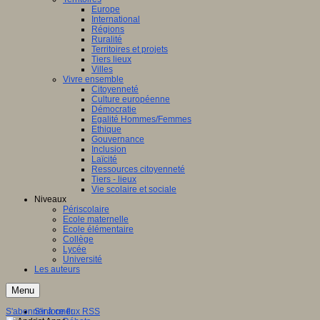
Europe
International
Régions
Ruralité
Territoires et projets
Tiers lieux
Villes
Vivre ensemble
Citoyenneté
Culture européenne
Démocratie
Egalité Hommes/Femmes
Ethique
Gouvernance
Inclusion
Laïcité
Ressources citoyenneté
Tiers - lieux
Vie scolaire et sociale
Niveaux
Périscolaire
Ecole maternelle
Ecole élémentaire
Collège
Lycée
Université
Les auteurs
Menu
S'abonner à ce flux RSS
S'informer