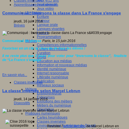
Jeux 4/12 ans
Classes inversées
Jeux sérieux
Apprentissages collaboratifs
Jeux vidéo
Langages
Communiqué : Inversons la classe dans La France s'engage
Ecriture
Humour
jeudi, 16 juin 2016
Langue orale
Brèves
Langues vivantes
Lecture
Programmation
Médias
Communiqué de presse
Paris, le 15 juin 2016
Compétences informationnelles
Favoriser en un clic la réussite de tous les élèves !
Culture des médias
Curation
Il ne reste plus que 2 jours pour voter pour “Inversons la classe”, finaliste
Droits
de “La France s’engage”
Education aux médias
Information et nouveaux médias
Identité numérique
Internet responsable
En savoir plus...
Littératie numérique
Publication
Classes inversées
Réseaux sociaux
Métiers
La classe inversée selon Marcel Lebrun
Entrepreneuriat
Entreprises
jeudi, 14 janvier 2016
Evolutions des métiers
Dispositifs
Métiers du numérique
Orientation
Pratiques numériques
Cartes heuristiques
Classes inversées
Environnement Numérique de Travail
Revisiter l’
article de blog
de Marcel Lebrun en