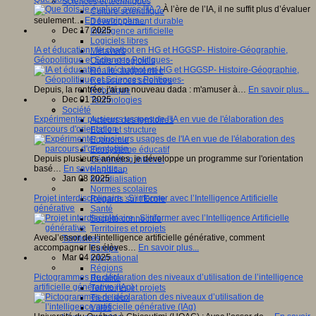
Sciences et techniques
À l’ère de l’IA, il ne suffit plus d’évaluer
Culture scientifique
seulement…
En savoir plus...
Développement durable
Dec 17 2025
Intelligence artificielle
Logiciels libres
IA et éducation : le chatbot en HG et HGGSP- Histoire-Géographie,
Métavers
Géopolitique et Sciences Politiques-
Outils et logiciels
Réalité augmentée
Ressources sciences
Depuis, la rentrée, j'ai un nouveau dada : m'amuser à…
En savoir plus...
Robotique
Dec 01 2025
Technologies
Société
Expérimenter plusieurs usages de l'IA en vue de l'élaboration des
Acteurs des territoires
parcours d'orientation.
Ecole et structure
Economie
Ecosystème éducatif
Depuis plusieurs années, je développe un programme sur l'orientation
Génération internet
basé…
En savoir plus...
Handicap
Jan 08 2025
Mondialisation
Normes scolaires
Projet interdisciplinaire : S’informer avec l’Intelligence Artificielle
Regards sur l’Ecole
générative
Santé
Société connectée
Territoires et projets
Avec l’essor de l’intelligence artificielle générative, comment
Territoires
accompagner les élèves…
En savoir plus...
Europe
Mar 04 2025
International
Régions
Pictogrammes de déclaration des niveaux d’utilisation de l’intelligence
Ruralité
artificielle générative (IAg)
Territoires et projets
Tiers lieux
Villes