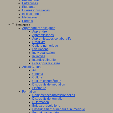
Entreprises
Etudiants
Filières industrielles
Institutionnels
Médiateurs
Parents
Thématiques
Apprendre et enseigner
Apprendre
Apprentissages
Apprentissages collaboratifs
Créativité
Culture numérique
Evaluations
Individualisation
Initiatives
Interdisciplinarité
Outils pour la classe
Arts et Culture
Art
Cinéma
Culture
Culture et numérique
Dispositifs de médiation
Littérature
Formation
Compétences professionnelles
Dispositifs de formation
E- formation
Enjeux et évolutions
Enseignement supérieur et numérique
Formations hybrides