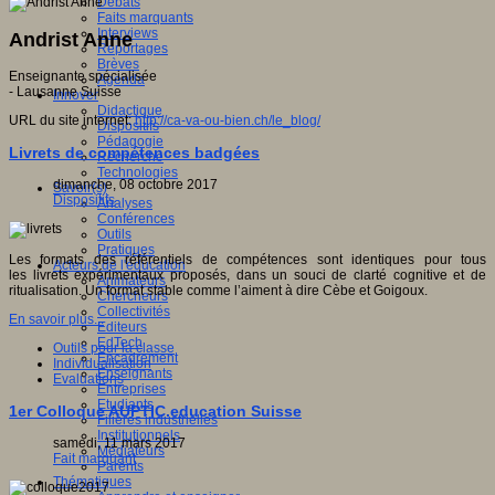
Débats
Faits marquants
Interviews
Andrist Anne
Reportages
Brèves
Enseignante spécialisée
Agenda
- Lausanne Suisse
Innover
Didactique
URL du site internet:
http://ca-va-ou-bien.ch/le_blog/
Dispositifs
Pédagogie
Livrets de compétences badgées
Recherche
Technologies
dimanche, 08 octobre 2017
Savoir(s)
Dispositifs
Analyses
Conférences
Outils
Pratiques
Les formats des référentiels de compétences sont identiques pour tous
Acteurs de l'éducation
les livrets expérimentaux proposés, dans un souci de clarté cognitive et de
Animateurs
ritualisation. Un format stable comme l’aiment à dire Cèbe et Goigoux.
Chercheurs
Collectivités
En savoir plus...
Editeurs
EdTech
Outils pour la classe
Encadrement
Individualisation
Enseignants
Evaluations
Entreprises
Etudiants
1er Colloque AUPTIC.education Suisse
Filières industrielles
Institutionnels
samedi, 11 mars 2017
Médiateurs
Fait marquant
Parents
Thématiques