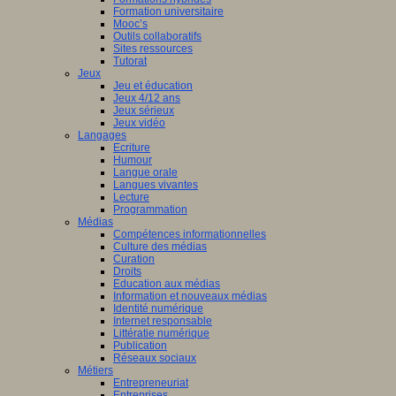
Formation universitaire
Mooc’s
Outils collaboratifs
Sites ressources
Tutorat
Jeux
Jeu et éducation
Jeux 4/12 ans
Jeux sérieux
Jeux vidéo
Langages
Ecriture
Humour
Langue orale
Langues vivantes
Lecture
Programmation
Médias
Compétences informationnelles
Culture des médias
Curation
Droits
Education aux médias
Information et nouveaux médias
Identité numérique
Internet responsable
Littératie numérique
Publication
Réseaux sociaux
Métiers
Entrepreneuriat
Entreprises