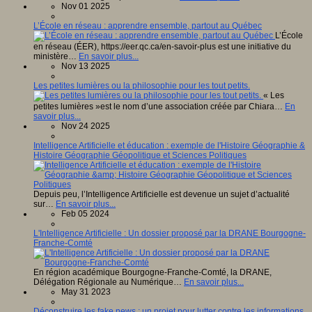
Nov 01 2025
L’École en réseau : apprendre ensemble, partout au Québec
L’École
en réseau (ÉER), https://eer.qc.ca/en-savoir-plus est une initiative du
ministère…
En savoir plus...
Nov 13 2025
Les petites lumières ou la philosophie pour les tout petits.
« Les
petites lumières »est le nom d’une association créée par Chiara…
En
savoir plus...
Nov 24 2025
Intelligence Artificielle et éducation : exemple de l'Histoire Géographie &
Histoire Géographie Géopolitique et Sciences Politiques
Depuis peu, l’Intelligence Artificielle est devenue un sujet d’actualité
sur…
En savoir plus...
Feb 05 2024
L'Intelligence Artificielle : Un dossier proposé par la DRANE Bourgogne-
Franche-Comté
En région académique Bourgogne-Franche-Comté, la DRANE,
Délégation Régionale au Numérique…
En savoir plus...
May 31 2023
Déconstruire les fake news : un projet pour lutter contre les informations