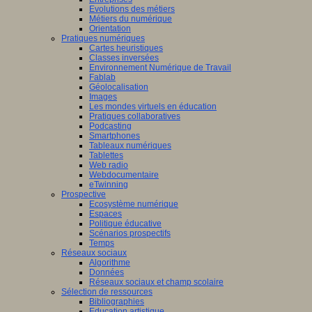
Evolutions des métiers
Métiers du numérique
Orientation
Pratiques numériques
Cartes heuristiques
Classes inversées
Environnement Numérique de Travail
Fablab
Géolocalisation
Images
Les mondes virtuels en éducation
Pratiques collaboratives
Podcasting
Smartphones
Tableaux numériques
Tablettes
Web radio
Webdocumentaire
eTwinning
Prospective
Ecosystème numérique
Espaces
Politique éducative
Scénarios prospectifs
Temps
Réseaux sociaux
Algorithme
Données
Réseaux sociaux et champ scolaire
Sélection de ressources
Bibliographies
Education artistique