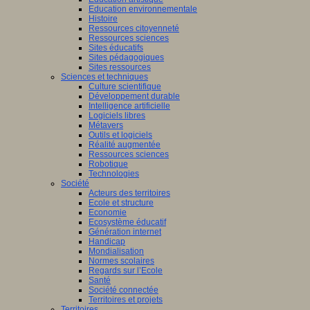
Education environnementale
Histoire
Ressources citoyenneté
Ressources sciences
Sites éducatifs
Sites pédagogiques
Sites ressources
Sciences et techniques
Culture scientifique
Développement durable
Intelligence artificielle
Logiciels libres
Métavers
Outils et logiciels
Réalité augmentée
Ressources sciences
Robotique
Technologies
Société
Acteurs des territoires
Ecole et structure
Economie
Ecosystème éducatif
Génération internet
Handicap
Mondialisation
Normes scolaires
Regards sur l’Ecole
Santé
Société connectée
Territoires et projets
Territoires