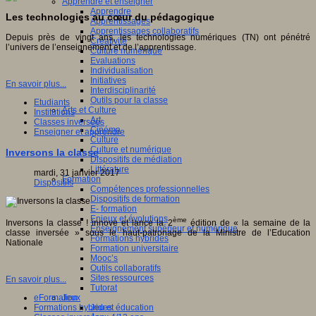
Apprendre et enseigner
Apprendre
Les technologies au cœur du pédagogique
Apprentissages
Apprentissages collaboratifs
Depuis près de vingt ans, les technologies numériques (TN) ont pénétré
Créativité
l’univers de l’enseignement et de l’apprentissage.
Culture numérique
Evaluations
Individualisation
Initiatives
En savoir plus...
Interdisciplinarité
Outils pour la classe
Etudiants
Arts et Culture
Institutions
Art
Classes inversées
Cinéma
Enseigner et apprendre
Culture
Culture et numérique
Inversons la classe
Dispositifs de médiation
Littérature
mardi, 31 janvier 2017
Formation
Dispositifs
Compétences professionnelles
Dispositifs de formation
E- formation
Enjeux et évolutions
ème
Inversons la classe ! innove et lance la 2
édition de « la semaine de la
Enseignement supérieur et numérique
classe inversée » sous le haut-patronage de la Ministre de l’Education
Formations hybrides
Nationale
Formation universitaire
Mooc’s
Outils collaboratifs
Sites ressources
En savoir plus...
Tutorat
Jeux
eFormation
Jeu et éducation
Formations hybrides