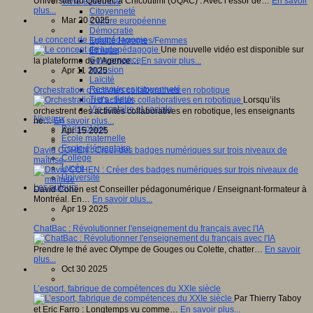
Université du Québec à Chicoutimi (UQAC) : Avec l’essor de…
En savoir
Vivre ensemble
plus...
Citoyenneté
Mar 20 2025
Culture européenne
Démocratie
Le concept de ludopédagogie
Egalité Hommes/Femmes
Une nouvelle vidéo est disponible sur
Ethique
Gouvernance
la plateforme de l’Agence…
En savoir plus...
Inclusion
Apr 11 2025
Laïcité
Ressources citoyenneté
Orchestration d’activités collaboratives en robotique
Tiers - lieux
Lorsqu’ils
Vie scolaire et sociale
orchestrent des activités collaboratives en robotique, les enseignants
Niveaux
ne…
En savoir plus...
Périscolaire
Apr 15 2025
Ecole maternelle
Ecole élémentaire
David COHEN : Créer des badges numériques sur trois niveaux de
Collège
maîtrise
Lycée
Université
Les auteurs
David Cohen est Conseiller pédagonumérique / Enseignant-formateur à
Montréal. En…
En savoir plus...
Apr 19 2025
ChatBac : Révolutionner l'enseignement du français avec l'IA
Prendre le thé avec Olympe de Gouges ou Colette, chatter…
En savoir
plus...
Oct 30 2025
L’esport, fabrique de compétences du XXIe siècle
Par Thierry Taboy
et Eric Farro : Longtemps vu comme…
En savoir plus...