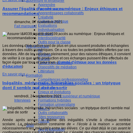
En savoir plus...
Apprendre et enseigner
Apprendre
Assurer l'égalité d'accès au numérique : Enjeux éthiques et
Apprentissages
Apprentissages collaboratifs
recommandations
Créativité
Culture numérique
dimanche, 07 novembre 2021
Evaluations
Fait marquant
Individualisation
Initiatives
Interdisciplinarité
Outils pour la classe
Les données d'éducation sont de plus en plus souvent produites et échangées
Arts et Culture
à travers des outils numériques. On a vu toutes les potentialités offertes par ces
Art
données. Afin de les valoriser pleinement, pour des raisons éthiques, il convient
Cinéma
de veiller à ce que cette production et ces échanges puissent être effectués de
Culture
façon égale par tous et pour tous. (
Comité d'éthique pour les données
Culture et numérique
d'éducation
)
Dispositifs de médiation
Littérature
En savoir plus...
Formation
Compétences professionnelles
Inégalités, méritocratie, hiérarchies sociales : un triptyque
Dispositifs de formation
dont il semble mal aisé de sortir
E- formation
Enjeux et évolutions
Enseignement supérieur et numérique
vendredi, 24 septembre 2021
Formations hybrides
Interviews
Formation universitaire
Mooc’s
Outils collaboratifs
Sites ressources
Année après année, le thème des inégalités s’invite à chaque rentrée
Tutorat
scolaire.
La généralisation contrainte de « l’école à la maison » accentue
Jeux
nécessairement les inégalités entre les élèves. Ce qui était déjà le cas avant le
Jeu et éducation
confinement mais s’est accéléré avec lui. L’égalité des chances méritocratiques