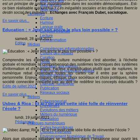
Jeux 4/12 ans
est un principe de justice incontestable dans les sociétés démocratiques..
.Est-
Jeux sérieux
ce bien réalisable aujourd'hui ?
Les inégalités sociales et les diplômes fixent le
Jeux vidéo
destin social des individus
...
Echanges avec François Dubet, sociologue.
Langages
Ecriture
En savoir plus...
Humour
Langue orale
Education : « Jeter son ancre le plus loin possible » ?
Langues vivantes
Lecture
samedi, 28 août 2021
Programmation
Editos
Médias
Compétences informationnelles
Culture des médias
Curation
Comprendre les éléments de culture numérique c'est aborder, à l'échelle
Droits
globale et mondiale la compréhension des systèmes techniques des systèmes
Education aux médias
d'information et d'échanges. Facteur d'amplification plutôt que de ruptures, le
Information et nouveaux médias
numérique rebat cependant toutes les cartes car il entre par la sphère
Identité numérique
personnelle. Enjeux, risques, éthique, choix sociétaux et choix politiques, notre
Internet responsable
société connectée n'est-elle pas au défi de redéfinir les concepts éducatifs ?
Littératie numérique
Edito de juillet 2021
Publication
Réseaux sociaux
En savoir plus...
Métiers
Entrepreneuriat
Usbec & Rica : Et si l’on avait cette idée folle de réinventer
Entreprises
l’école ?
Evolutions des métiers
Métiers du numérique
lundi, 19 juillet 2021
Orientation
Pédagogie
Pratiques numériques
Cartes heuristiques
Classes inversées
Environnement Numérique de Travail
Alors que plusieurs initiatives se multiplient dans l’hexagone pour ouvrir les