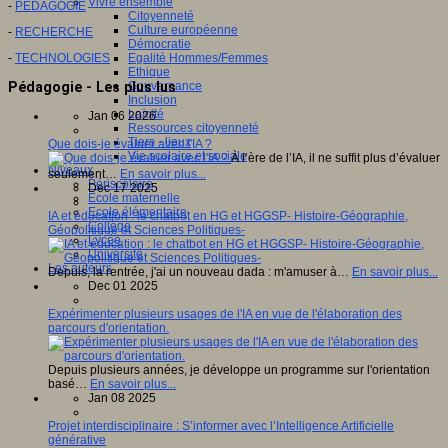
Vivre ensemble
-
PEDAGOGIE
Citoyenneté
Culture européenne
-
RECHERCHE
Démocratie
-
TECHNOLOGIES
Egalité Hommes/Femmes
Ethique
Pédagogie - Les plus lus
Gouvernance
Inclusion
Laïcité
Jan 06 2026
Ressources citoyenneté
Tiers - lieux
Que dois-je évaluer avec l'IA ?
Vie scolaire et sociale
À l’ère de l’IA, il ne suffit plus d’évaluer
Niveaux
seulement…
En savoir plus...
Périscolaire
Dec 17 2025
Ecole maternelle
Ecole élémentaire
IA et éducation : le chatbot en HG et HGGSP- Histoire-Géographie,
Collège
Géopolitique et Sciences Politiques-
Lycée
Université
Les auteurs
Depuis, la rentrée, j'ai un nouveau dada : m'amuser à…
En savoir plus...
Dec 01 2025
Expérimenter plusieurs usages de l'IA en vue de l'élaboration des
parcours d'orientation.
Depuis plusieurs années, je développe un programme sur l'orientation
basé…
En savoir plus...
Jan 08 2025
Projet interdisciplinaire : S’informer avec l’Intelligence Artificielle
générative