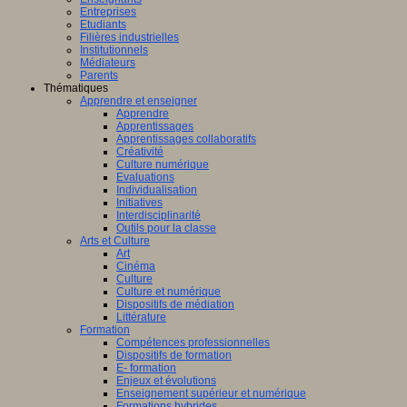
Entreprises
Etudiants
Filières industrielles
Institutionnels
Médiateurs
Parents
Thématiques
Apprendre et enseigner
Apprendre
Apprentissages
Apprentissages collaboratifs
Créativité
Culture numérique
Evaluations
Individualisation
Initiatives
Interdisciplinarité
Outils pour la classe
Arts et Culture
Art
Cinéma
Culture
Culture et numérique
Dispositifs de médiation
Littérature
Formation
Compétences professionnelles
Dispositifs de formation
E- formation
Enjeux et évolutions
Enseignement supérieur et numérique
Formations hybrides