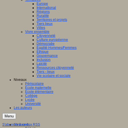
Europe
International
Régions
Ruralité
Territoires et projets
Tiers lieux
Villes
Vivre ensemble
Citoyenneté
Culture européenne
Démocratie
Egalité Hommes/Femmes
Ethique
Gouvernance
Inclusion
Laïcité
Ressources citoyenneté
Tiers - lieux
Vie scolaire et sociale
Niveaux
Périscolaire
Ecole maternelle
Ecole élémentaire
Collège
Lycée
Université
Les auteurs
Menu
S'abonner à ce flux RSS
S'informer