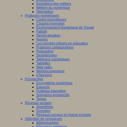
Evolutions des métiers
Métiers du numérique
Orientation
Pratiques numériques
Cartes heuristiques
Classes inversées
Environnement Numérique de Travail
Fablab
Géolocalisation
Images
Les mondes virtuels en éducation
Pratiques collaboratives
Podcasting
Smartphones
Tableaux numériques
Tablettes
Web radio
Webdocumentaire
eTwinning
Prospective
Ecosystème numérique
Espaces
Politique éducative
Scénarios prospectifs
Temps
Réseaux sociaux
Algorithme
Données
Réseaux sociaux et champ scolaire
Sélection de ressources
Bibliographies
Education artistique