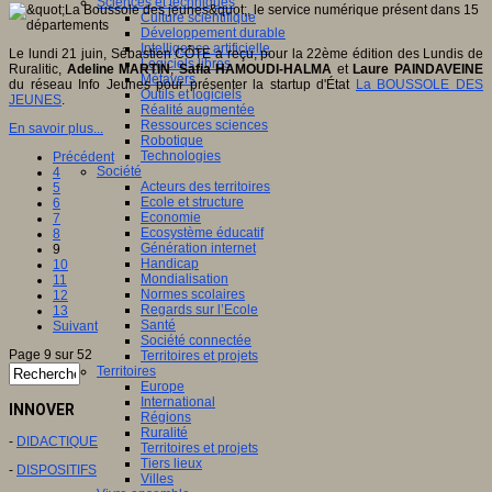
Sciences et techniques
Culture scientifique
Développement durable
Intelligence artificielle
Le lundi 21 juin, Sébastien CÔTE a reçu, pour la 22ème édition des Lundis de
Logiciels libres
Ruralitic,
Adeline MARTIN
,
Safia HAMOUDI-HALMA
et
Laure PAINDAVEINE
Métavers
du réseau Info Jeunes pour présenter la startup d'État
La BOUSSOLE DES
Outils et logiciels
JEUNES
.
Réalité augmentée
Ressources sciences
En savoir plus...
Robotique
Technologies
Précédent
Société
4
Acteurs des territoires
5
Ecole et structure
6
Economie
7
Ecosystème éducatif
8
Génération internet
9
Handicap
10
Mondialisation
11
Normes scolaires
12
Regards sur l’Ecole
13
Santé
Suivant
Société connectée
Page 9 sur 52
Territoires et projets
Territoires
Europe
International
INNOVER
Régions
Ruralité
-
DIDACTIQUE
Territoires et projets
Tiers lieux
-
DISPOSITIFS
Villes