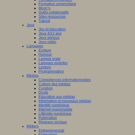
Formation universitaire
Mooc’s
Outils collaboratifs
Sites ressources
Tutorat
Jeux
Jeu et éducation
Jeux 4/12 ans
Jeux sérieux
Jeux vidéo
Langages
Ecriture
Humour
Langue orale
Langues vivantes
Lecture
Programmation
Médias
Compétences informationnelles
Culture des médias
Curation
Droits
Education aux médias
Information et nouveaux médias
Identité numérique
Internet responsable
Littératie numérique
Publication
Réseaux sociaux
Métiers
Entrepreneuriat
Entreprises