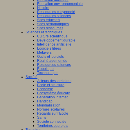
Education environnementale
Histoire
Ressources citoyenneté
Ressources sciences
Sites éducatifs
Sites pédagogiques
Sites ressources
Sciences et techniques
Culture scientifique
Développement durable
Intelligence artificielle
Logiciels libres
Métavers
Outils et logiciels
Réalité augmentée
Ressources sciences
Robotique
Technologies
Société
Acteurs des territoires
Ecole et structure
Economie
Ecosystème éducatif
Génération internet
Handicap
Mondialisation
Normes scolaires
Regards sur l’Ecole
Santé
Société connectée
Territoires et projets
Territoires