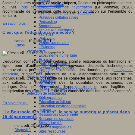
Fablab
écoles à d’autres usages,
Gabrielle Halpern,
Docteur en philosophie et autrice
Géolocalisation
du livre
Tous centaures ! Éloge de l’hybridation
(Le Pommier, 2020),
Images
recommande de généraliser cette logique d’hybridation sur l’ensemble du
Les mondes virtuels en éducation
territoire.
Pratiques collaboratives
Podcasting
En savoir plus...
Smartphones
Tableaux numériques
C’est quoi l’éducation connectée ?
Tablettes
Web radio
samedi, 10 juillet 2021
Webdocumentaire
Editos
eTwinning
Prospective
Ecosystème numérique
Espaces
L'éducation connectée, pour certains, signifie ressources ou formations en
Politique éducative
ligne, pour d’autres ce sont de nouveaux dispositifs technologiques
Scénarios prospectifs
« innovants » permettant par l’exploitation des données, par l’
intelligence
Temps
artificielle
, d’initier des parcours de jeux, d’apprentissages voire de les
Réseaux sociaux
individualiser. C'est la possibilité de se connecter au monde, aux recherches,
Algorithme
aux cultures, à l'information, c'est la possibilité des échanges, des
Données
partages...Cela peut-être aussi l'hyperconnexion et ses fragilités, la
Réseaux sociaux et champ scolaire
multiplication des risques... L’éducation connectée dans une société connectée
Sélection de ressources
...
Bibliographies
Education artistique
En savoir plus...
Education environnementale
Histoire
"La Boussole des jeunes", le service numérique présent dans
Ressources citoyenneté
15 départements
Ressources sciences
Sites éducatifs
mercredi, 23 juin 2021
Sites pédagogiques
Dispositifs
Sites ressources