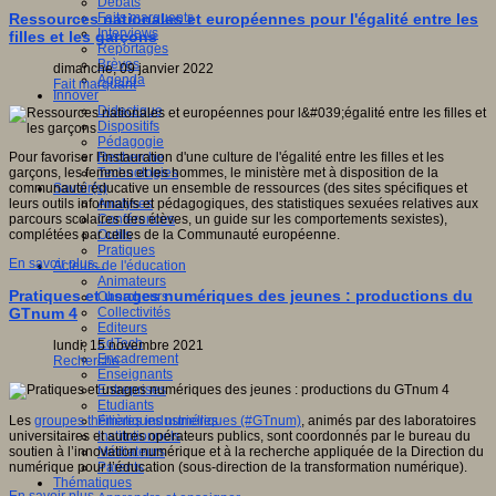
Débats
Faits marquants
Ressources nationales et européennes pour l'égalité entre les
Interviews
filles et les garçons
Reportages
Brèves
dimanche, 09 janvier 2022
Agenda
Fait marquant
Innover
Didactique
Dispositifs
Pédagogie
Recherche
Pour favoriser l'instauration d'une culture de l'égalité entre les filles et les
Technologies
garçons, les femmes et les hommes, le ministère met à disposition de la
Savoir(s)
communauté éducative un ensemble de ressources (des sites spécifiques et
Analyses
leurs outils informatifs et pédagogiques, des statistiques sexuées relatives aux
Conférences
parcours scolaires des élèves, un guide sur les comportements sexistes),
Outils
complétées par celles de la Communauté européenne.
Pratiques
En savoir plus...
Acteurs de l'éducation
Animateurs
Pratiques et usages numériques des jeunes : productions du
Chercheurs
Collectivités
GTnum 4
Editeurs
EdTech
lundi, 15 novembre 2021
Encadrement
Recherche
Enseignants
Entreprises
Etudiants
Filières industrielles
Les
groupes thématiques numériques (#GTnum)
, animés par des laboratoires
Institutionnels
universitaires et autres opérateurs publics, sont coordonnés par le bureau du
Médiateurs
soutien à l’innovation numérique et à la recherche appliquée de la Direction du
Parents
numérique pour l’éducation (sous-direction de la transformation numérique).
Thématiques