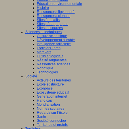
Education environnementale
Histoire
Ressources citoyenneté
Ressources sciences
Sites éducatifs
Sites pédagogiques
Sites ressources
Sciences et techniques
Culture scientifique
Développement durable
Intelligence artificielle
Logiciels libres
Métavers
Outils et logiciels
Réalité augmentée
Ressources sciences
Robotique
Technologies
Société
Acteurs des territoires
Ecole et structure
Economie
Ecosystème éducatif
Génération internet
Handicap
Mondialisation
Normes scolaires
Regards sur l’Ecole
Santé
Société connectée
Territoires et projets
Territoires