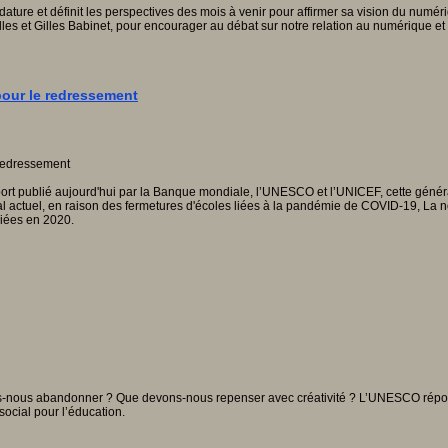
re et définit les perspectives des mois à venir pour affirmer sa vision du numériq
lles et Gilles Babinet, pour encourager au débat sur notre relation au numérique et 
 pour le redressement
rt publié aujourd'hui par la Banque mondiale, l’UNESCO et l’UNICEF, cette générat
al actuel, en raison des fermetures d'écoles liées à la pandémie de COVID-19, La no
liées en 2020.
s-nous abandonner ? Que devons-nous repenser avec créativité ? L’UNESCO répond
social pour l’éducation.