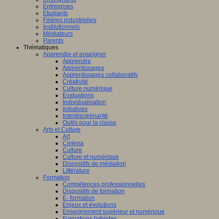
Entreprises
Etudiants
Filières industrielles
Institutionnels
Médiateurs
Parents
Thématiques
Apprendre et enseigner
Apprendre
Apprentissages
Apprentissages collaboratifs
Créativité
Culture numérique
Evaluations
Individualisation
Initiatives
Interdisciplinarité
Outils pour la classe
Arts et Culture
Art
Cinéma
Culture
Culture et numérique
Dispositifs de médiation
Littérature
Formation
Compétences professionnelles
Dispositifs de formation
E- formation
Enjeux et évolutions
Enseignement supérieur et numérique
Formations hybrides