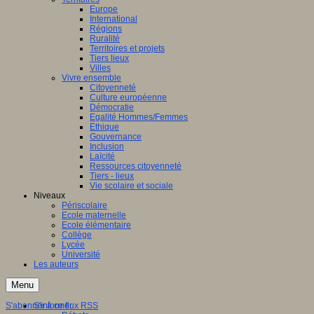
Europe
International
Régions
Ruralité
Territoires et projets
Tiers lieux
Villes
Vivre ensemble
Citoyenneté
Culture européenne
Démocratie
Egalité Hommes/Femmes
Ethique
Gouvernance
Inclusion
Laïcité
Ressources citoyenneté
Tiers - lieux
Vie scolaire et sociale
Niveaux
Périscolaire
Ecole maternelle
Ecole élémentaire
Collège
Lycée
Université
Les auteurs
Menu
S'abonner à ce flux RSS
S'informer