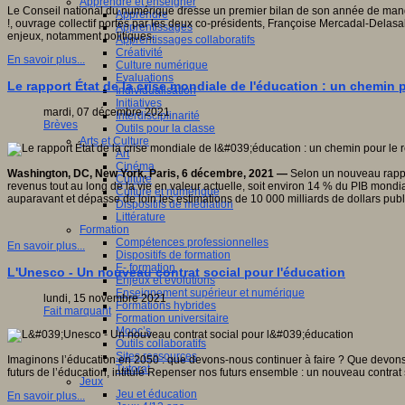
Apprendre et enseigner
Le Conseil national du numérique dresse un premier bilan de son année de mandatu
Apprendre
!, ouvrage collectif portés par les deux co-présidents, Françoise Mercadal-Delasa
Apprentissages
enjeux, notamment politiques.
Apprentissages collaboratifs
Créativité
En savoir plus...
Culture numérique
Evaluations
Le rapport État de la crise mondiale de l'éducation : un chemin
Individualisation
Initiatives
mardi, 07 décembre 2021
Interdisciplinarité
Brèves
Outils pour la classe
Arts et Culture
Art
Cinéma
Washington, DC, New York, Paris, 6 décembre, 2021 —
Selon un nouveau rappo
Culture
revenus tout au long de la vie en valeur actuelle, soit environ 14 % du PIB mondi
Culture et numérique
auparavant et dépasse de loin les estimations de 10 000 milliards de dollars pub
Dispositifs de médiation
Littérature
Formation
Compétences professionnelles
En savoir plus...
Dispositifs de formation
E- formation
L'Unesco - Un nouveau contrat social pour l'éducation
Enjeux et évolutions
Enseignement supérieur et numérique
lundi, 15 novembre 2021
Formations hybrides
Fait marquant
Formation universitaire
Mooc’s
Outils collaboratifs
Sites ressources
Imaginons l’éducation en 2050 : que devons-nous continuer à faire ? Que devon
Tutorat
futurs de l’éducation, intitulé Repenser nos futurs ensemble : un nouveau contrat 
Jeux
Jeu et éducation
En savoir plus...