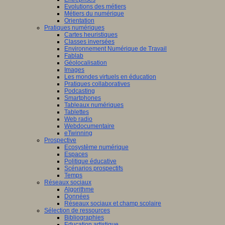
Evolutions des métiers
Métiers du numérique
Orientation
Pratiques numériques
Cartes heuristiques
Classes inversées
Environnement Numérique de Travail
Fablab
Géolocalisation
Images
Les mondes virtuels en éducation
Pratiques collaboratives
Podcasting
Smartphones
Tableaux numériques
Tablettes
Web radio
Webdocumentaire
eTwinning
Prospective
Ecosystème numérique
Espaces
Politique éducative
Scénarios prospectifs
Temps
Réseaux sociaux
Algorithme
Données
Réseaux sociaux et champ scolaire
Sélection de ressources
Bibliographies
Education artistique