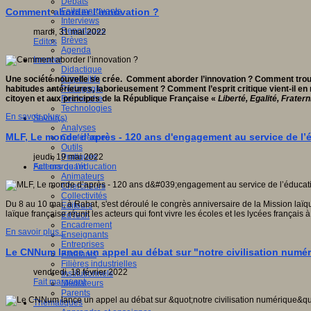
Débats
Faits marquants
Comment aborder l’innovation ?
Interviews
Reportages
mardi, 31 mai 2022
Brèves
Editos
Agenda
Innover
Didactique
Dispositifs
Une société nouvelle se crée. Comment aborder l’innovation ? Comment trouver
Pédagogie
habitudes antérieures, laborieusement ? Comment l’esprit critique vient-il e
Recherche
citoyen et aux principes de la République Française «
Liberté, Egalité, Fratern
Technologies
En savoir plus...
Savoir(s)
Analyses
MLF, Le monde d’après - 120 ans d'engagement au service de l
Conférences
Outils
Pratiques
jeudi, 19 mai 2022
Acteurs de l'éducation
Fait marquant
Animateurs
Chercheurs
Collectivités
Du 8 au 10 mai, à Rabat, s'est déroulé le congrès anniversaire de la Mission laï
Editeurs
laïque française réunit les acteurs qui font vivre les écoles et les lycées françai
EdTech
Encadrement
En savoir plus...
Enseignants
Entreprises
Le CNNum lance un appel au débat sur "notre civilisation numé
Etudiants
Filières industrielles
vendredi, 18 février 2022
Institutionnels
Fait marquant
Médiateurs
Parents
Thématiques