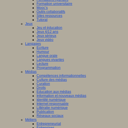
Formation universitaire
Mooc’s
Outils collaboratifs
Sites ressources
Tutorat
Jeux
Jeu et éducation
Jeux 4/12 ans
Jeux sérieux
Jeux vidéo
Langages
Ecriture
Humour
Langue orale
Langues vivantes
Lecture
Programmation
Médias
Compétences informationnelles
Culture des médias
Curation
Droits
Education aux médias
Information et nouveaux médias
Identité numérique
Internet responsable
Littératie numérique
Publication
Réseaux sociaux
Métiers
Entrepreneuriat
Entreprises