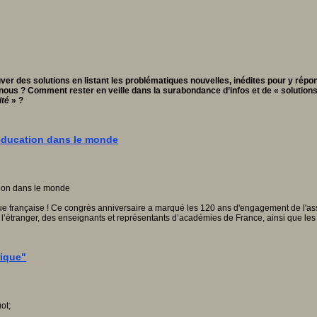
 des solutions en listant les problématiques nouvelles, inédites pour y répond
n nous ? Comment rester en veille dans la surabondance d’infos et de « solution
ité
» ?
’éducation dans le monde
que française ! Ce congrès anniversaire a marqué les 120 ans d'engagement de l'ass
s à l’étranger, des enseignants et représentants d’académies de France, ainsi que les
rique"