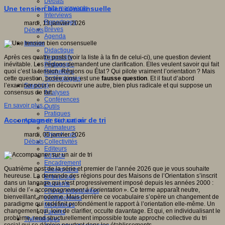
Débats
Faits marquants
Une tension bien consensuelle
Interviews
Reportages
mardi, 13 janvier 2026
Brèves
Débats
Agenda
Innover
Didactique
Dispositifs
Après ces quatre posts (voir la liste à la fin de celui-ci), une question devient
Pédagogie
inévitable. Les régions demandent une clarification. Elles veulent savoir qui fait
Recherche
quoi c’est la tension. Régions ou État ? Qui pilote vraiment l’orientation ? Mais
Technologies
cette question, posée ainsi, est une
fausse question
. Et il faut d’abord
Savoir(s)
l’examiner pour en découvrir une autre, bien plus radicale et qui suppose un
Analyses
consensus de fait.
Conférences
En savoir plus...
Outils
Pratiques
Accompagner sur un air de tri
Acteurs de l'éducation
Animateurs
Chercheurs
mardi, 06 janvier 2026
Collectivités
Débats
Editeurs
EdTech
Encadrement
Quatrième post de la série et premier de l’année 2026 que je vous souhaite
Enseignants
heureuse. La demande des régions pour des Maisons de l’Orientation s’inscrit
Entreprises
dans un langage qui s’est progressivement imposé depuis les années 2000 :
Etudiants
celui de l’«
accompagnement à l’orientation
». Ce terme apparaît neutre,
Filières industrielles
bienveillant, moderne. Mais derrière ce vocabulaire s’opère un changement de
Institutionnels
paradigme qui redéfinit profondément le rapport à l’orientation elle-même. Un
Médiateurs
changement qui, loin de clarifier, occulte davantage. Et qui, en individualisant le
Parents
problème, rend structurellement impossible toute approche collective du tri
Thématiques