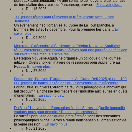
bordeaux.salon.letudiant.fr/ À une semaine de l’ouverture de la phase
de formulation des vœux sur Parcoursup, prévue…
En savoir plus...
Dec 15 2025
100 jeunes réunis pour réinventer la filière viticole avec Fusion
Jeunesse
Un événement inédit organisé au Lycée de La Tour Blanche, à
Bommes, les 18 et 19 décembre. Pour la première fois dans…
En
savoir plus...
Dec 04 2025
Mercredi 10 décembre à Bordeaux : la Région Nouvelle-Aquitaine
réunit chercheurs, enseignants et élèves pour une journée de réflexion
sur l’avenir des manuels scolaires
La Région Nouvelle-Aquitaine organise un colloque d’une journée
intitulé « Quels choix en matière de ressources pour apprendre au
lycée…
En savoir plus...
Nov 27 2025
Forindustrie, l’Univers Extraordinaire : Au Grand Défi 2025 plus de 100
000 jeunes de toutes les régions du 17 novembre au 5 décembre
Forindustrie, l’Univers Extraordinaire, l’outil pédagogique innovant qui
fait découvrir la richesse des métiers de l’industrie aux jeunes en quête
d’orientation…
En savoir plus...
Nov 25 2025
Du 8 au 11 novembre : Rencontres Michel Serres : « Quelle humanité
voulons-nous pour demain ? Du corps au cosmos. »
Le succès populaire des quatre premières éditions des rencontres
philosophiques Michel Serres a rendu indispensable l’organisation de
la 5ème session…
En savoir plus...
Nov 21 2025