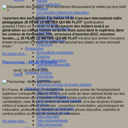
Fablab
Géolocalisation
Images
Les mondes virtuels en éducation
Pratiques collaboratives
O
uverture des inscriptions à la Saison 19 du Concours International vidéo
Podcasting
pédagogique JE FILME LE MÉTIER QUI ME PLAÎT*
(participation
Smartphones
gratuite)
!
Dans un contexte où
la découverte des métiers tend à se
Tableaux numériques
généraliser au collège comme au lycée, mais aussi dans le supérieur, dans
Tablettes
les centres de formations, CFA, structures d'insertion (E2C, missions
Web radio
locales,...), JE FILME LE MÉTIER QUI
ME PLAIT
est plus que jamais l'occasion
Webdocumentaire
d'aider les jeunes à trouver le métier qui pourrait leur plaire, en leur donnant
eTwinning
envie !
Prospective
Ecosystème numérique
En savoir plus...
Espaces
Politique éducative
Parcoursup : Mode d'emploi
Scénarios prospectifs
Temps
jeudi, 16 octobre 2025
Réseaux sociaux
Outils
Algorithme
Données
Réseaux sociaux et champ scolaire
Sélection de ressources
En France, le processus d’inscription en première année de l’enseignement
Bibliographies
supérieur correspond, depuis 2018, à une sorte de rituel national fondé sur des
Education artistique
règles communes qui s’imposent chaque année à près d’un million de
Education environnementale
candidat(e)s, mais aussi à nombre de leurs parents, et à des dizaines d’autres
Histoire
milliers d’acteurs divers concernés : conseillers d’orientation, psychologues de
Ressources citoyenneté
l’éducation, professeurs, équipes de direction, presse éducative, cabinets et
Ressources sciences
centres publics ou privés de conseil en orientation ….
Sites éducatifs
Sites pédagogiques
En savoir plus...
Sites ressources