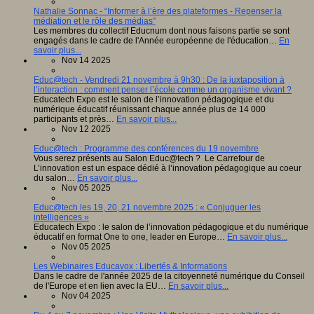
Nathalie Sonnac - “Informer à l’ère des plateformes - Repenser la
médiation et le rôle des médias”
Les membres du collectif Educnum dont nous faisons partie se sont
engagés dans le cadre de l'Année européenne de l'éducation…
En
savoir plus...
Nov 14 2025
Educ@tech - Vendredi 21 novembre à 9h30 : De la juxtaposition à
l’interaction : comment penser l’école comme un organisme vivant ?
Educatech Expo est le salon de l’innovation pédagogique et du
numérique éducatif réunissant chaque année plus de 14 000
participants et près…
En savoir plus...
Nov 12 2025
Educ@tech : Programme des conférences du 19 novembre
Vous serez présents au Salon Educ@tech ? Le Carrefour de
L’innovation est un espace dédié à l’innovation pédagogique au coeur
du salon…
En savoir plus...
Nov 05 2025
Educ@tech les 19, 20, 21 novembre 2025 : « Conjuguer les
intelligences »
Educatech Expo : le salon de l’innovation pédagogique et du numérique
éducatif en format One to one, leader en Europe…
En savoir plus...
Nov 05 2025
Les Webinaires Educavox : Libertés & Informations
Dans le cadre de l'année 2025 de la citoyenneté numérique du Conseil
de l'Europe et en lien avec la EU…
En savoir plus...
Nov 04 2025