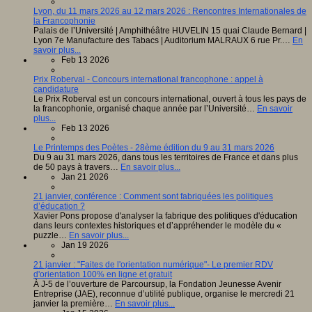
Lyon, du 11 mars 2026 au 12 mars 2026 : Rencontres Internationales de
la Francophonie
Palais de l’Université | Amphithéâtre HUVELIN 15 quai Claude Bernard |
Lyon 7e Manufacture des Tabacs | Auditorium MALRAUX 6 rue Pr.…
En
savoir plus...
Feb 13 2026
Prix Roberval - Concours international francophone : appel à
candidature
Le Prix Roberval est un concours international, ouvert à tous les pays de
la francophonie, organisé chaque année par l’Université…
En savoir
plus...
Feb 13 2026
Le Printemps des Poètes - 28ème édition du 9 au 31 mars 2026
Du 9 au 31 mars 2026, dans tous les territoires de France et dans plus
de 50 pays à travers…
En savoir plus...
Jan 21 2026
21 janvier, conférence : Comment sont fabriquées les politiques
d’éducation ?
Xavier Pons propose d'analyser la fabrique des politiques d'éducation
dans leurs contextes historiques et d’appréhender le modèle du «
puzzle…
En savoir plus...
Jan 19 2026
21 janvier : "Faites de l'orientation numérique"- Le premier RDV
d'orientation 100% en ligne et gratuit
À J-5 de l’ouverture de Parcoursup, la Fondation Jeunesse Avenir
Entreprise (JAE), reconnue d’utilité publique, organise le mercredi 21
janvier la première…
En savoir plus...