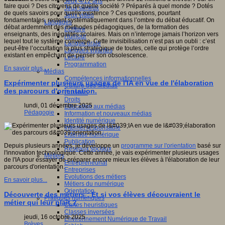
Jeux 4/12 ans
faire quoi ? Des citoyens de quelle société ? Préparés à quel monde ? Dotés
Jeux sérieux
de quels savoirs pour quelle existence ? Ces questions, pourtant
Jeux vidéo
fondamentales, restent systématiquement dans l’ombre du débat éducatif. On
Langages
débat ardemment des méthodes pédagogiques, de la formation des
Ecriture
enseignants, des inégalités scolaires. Mais on n’interroge jamais l’horizon vers
Humour
lequel tout le système converge. Cette invisibilisation n’est pas un oubli : c’est
Langue orale
peut-être l’occultation la plus stratégique de toutes, celle qui protège l’ordre
Langues vivantes
existant en empêchant de penser son obsolescence.
Lecture
Programmation
En savoir plus...
Médias
Compétences informationnelles
Expérimenter plusieurs usages de l'IA en vue de l'élaboration
Culture des médias
des parcours d'orientation.
Curation
Droits
lundi, 01 décembre 2025
Education aux médias
Pédagogie
Information et nouveaux médias
Identité numérique
Internet responsable
Littératie numérique
Publication
Depuis plusieurs années, je développe un
programme sur l'orientation
basé sur
Réseaux sociaux
l'innovation technologique. Cette année, je vais expérimenter plusieurs usages
Métiers
de l'IA pour essayer de préparer encore mieux les élèves à l'élaboration de leur
Entrepreneuriat
parcours d'orientation.
Entreprises
Evolutions des métiers
En savoir plus...
Métiers du numérique
Orientation
Découverte des métiers : Et si vos élèves découvraient le
Pratiques numériques
métier qui leur plaît ?
Cartes heuristiques
Classes inversées
jeudi, 16 octobre 2025
Environnement Numérique de Travail
Brèves