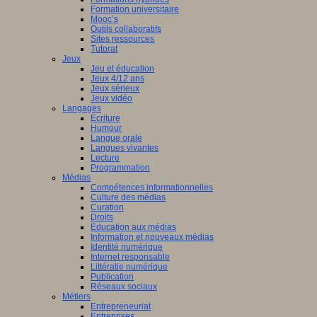
Formation universitaire
Mooc’s
Outils collaboratifs
Sites ressources
Tutorat
Jeux
Jeu et éducation
Jeux 4/12 ans
Jeux sérieux
Jeux vidéo
Langages
Ecriture
Humour
Langue orale
Langues vivantes
Lecture
Programmation
Médias
Compétences informationnelles
Culture des médias
Curation
Droits
Education aux médias
Information et nouveaux médias
Identité numérique
Internet responsable
Littératie numérique
Publication
Réseaux sociaux
Métiers
Entrepreneuriat
Entreprises