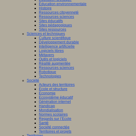
Education environnementale
Histoire
Ressources citoyenneté
Ressources sciences
Sites éducatifs
Sites pédagogiques
Sites ressources
Sciences et techniques
Culture scientifique
Développement durable
Intelligence artificielle
Logiciels libres
Métavers
Outils et logiciels
Réalité augmentée
Ressources sciences
Robotique
Technologies
Société
Acteurs des territoires
Ecole et structure
Economie
Ecosystème éducatif
Génération internet
Handicap
Mondialisation
Normes scolaires
Regards sur l’Ecole
Santé
Société connectée
Territoires et projets
Territoires