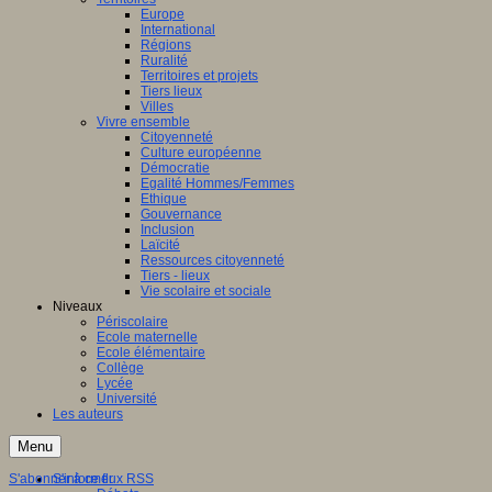
Europe
International
Régions
Ruralité
Territoires et projets
Tiers lieux
Villes
Vivre ensemble
Citoyenneté
Culture européenne
Démocratie
Egalité Hommes/Femmes
Ethique
Gouvernance
Inclusion
Laïcité
Ressources citoyenneté
Tiers - lieux
Vie scolaire et sociale
Niveaux
Périscolaire
Ecole maternelle
Ecole élémentaire
Collège
Lycée
Université
Les auteurs
Menu
S'abonner à ce flux RSS
S'informer