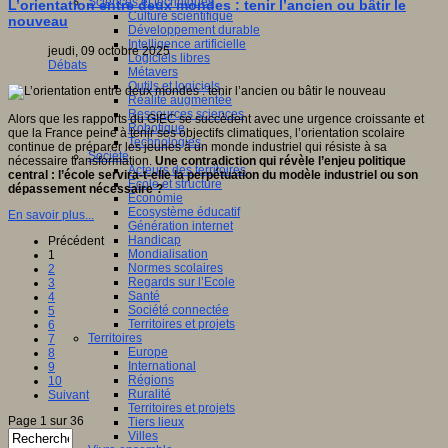
Sciences et techniques
L’orientation entre deux mondes : tenir l’ancien ou bâtir le
Culture scientifique
nouveau
Développement durable
Intelligence artificielle
jeudi, 09 octobre 2025
Logiciels libres
Débats
Métavers
Outils et logiciels
Réalité augmentée
Ressources sciences
Alors que les rapports du GIEC se succèdent avec une urgence croissante et
Robotique
que la France peine à tenir ses objectifs climatiques, l’orientation scolaire
Technologies
continue de préparer les jeunes à un monde industriel qui résiste à sa
Société
nécessaire transformation.
Une contradiction qui révèle l’enjeu politique
Acteurs des territoires
central : l’école servira-t-elle la perpétuation du modèle industriel ou son
Ecole et structure
dépassement nécessaire ?
Economie
Ecosystème éducatif
En savoir plus...
Génération internet
Handicap
Précédent
Mondialisation
1
Normes scolaires
2
Regards sur l’Ecole
3
Santé
4
Société connectée
5
Territoires et projets
6
Territoires
7
Europe
8
International
9
Régions
10
Ruralité
Suivant
Territoires et projets
Page 1 sur 36
Tiers lieux
Villes