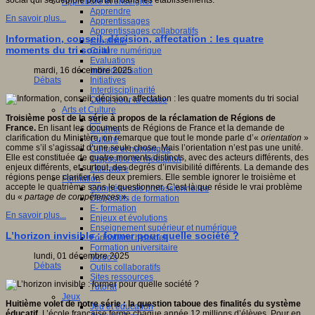
social qui se déploie pourtant dans les établissements.
Apprendre et enseigner
Apprendre
En savoir plus...
Apprentissages
Apprentissages collaboratifs
Information, conseil, décision, affectation : les quatre
Créativité
moments du tri social
Culture numérique
Evaluations
Individualisation
mardi, 16 décembre 2025
Initiatives
Débats
Interdisciplinarité
Outils pour la classe
Arts et Culture
Troisième post de la série à propos de la réclamation de Régions de
Art
France.
En lisant les documents de Régions de France et la demande de
Cinéma
clarification du Ministère, on remarque que tout le monde parle d’«
orientation
»
Culture
comme s’il s’agissait d’une seule chose. Mais l’orientation n’est pas une unité.
Culture et numérique
Elle est constituée de quatre moments distincts, avec des acteurs différents, des
Dispositifs de médiation
enjeux différents, et surtout, des degrés d’invisibilité différents. La demande des
Littérature
régions pense clarifier les deux premiers. Elle semble ignorer le troisième et
Formation
accepte le quatrième sans le questionner. C’est là que réside le vrai problème
Compétences professionnelles
du «
partage de compétences
».
Dispositifs de formation
E- formation
En savoir plus...
Enjeux et évolutions
Enseignement supérieur et numérique
L’horizon invisible : former pour quelle société ?
Formations hybrides
Formation universitaire
lundi, 01 décembre 2025
Mooc’s
Débats
Outils collaboratifs
Sites ressources
Tutorat
Jeux
Huitième volet de notre série : la question taboue des finalités du système
Jeu et éducation
éducatif.
L’école française forme chaque année 12 millions d’élèves. Pour en