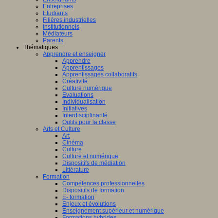
Entreprises
Etudiants
Filières industrielles
Institutionnels
Médiateurs
Parents
Thématiques
Apprendre et enseigner
Apprendre
Apprentissages
Apprentissages collaboratifs
Créativité
Culture numérique
Evaluations
Individualisation
Initiatives
Interdisciplinarité
Outils pour la classe
Arts et Culture
Art
Cinéma
Culture
Culture et numérique
Dispositifs de médiation
Littérature
Formation
Compétences professionnelles
Dispositifs de formation
E- formation
Enjeux et évolutions
Enseignement supérieur et numérique
Formations hybrides