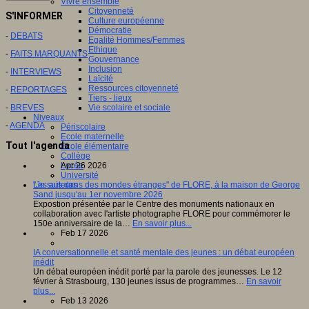
Vivre ensemble
Citoyenneté
S'INFORMER
Culture européenne
Démocratie
-
DEBATS
Egalité Hommes/Femmes
Ethique
-
FAITS MARQUANTS
Gouvernance
Inclusion
-
INTERVIEWS
Laïcité
Ressources citoyenneté
-
REPORTAGES
Tiers - lieux
-
BREVES
Vie scolaire et sociale
Niveaux
-
AGENDA
Périscolaire
Ecole maternelle
Tout l'agenda
Ecole élémentaire
Collège
Apr 26 2026
Lycée
Université
"Je suis dans des mondes étranges" de FLORE, à la maison de George
Les auteurs
Sand jusqu'au 1er novembre 2026
Expostion présentée par le Centre des monuments nationaux en
collaboration avec l'artiste photographe FLORE pour commémorer le
150e anniversaire de la…
En savoir plus...
Feb 17 2026
IA conversationnelle et santé mentale des jeunes : un débat européen
inédit
Un débat européen inédit porté par la parole des jeunesses. Le 12
février à Strasbourg, 130 jeunes issus de programmes…
En savoir
plus...
Feb 13 2026