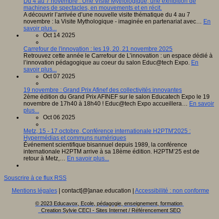
Du 4 au 7 novembre : Une Visite Mythologique, une exhibition de
machines de spectacles, en mouvements et en récit.
A découvrir l’arrivée d’une nouvelle visite thématique du 4 au 7
novembre : la Visite Mythologique - imaginée en partenariat avec…
En
savoir plus...
Oct 14 2025
Carrefour de l'innovation : les 19, 20, 21 novembre 2025
Retrouvez cette année le Carrefour de L’innovation : un espace dédié à
l’innovation pédagogique au coeur du salon Educ@tech Expo.
En
savoir plus...
Oct 07 2025
19 novembre : Grand Prix Afinef des collectivités innovantes
2ème édition du Grand Prix AFINEF sur le salon Educatech Expo le 19
novembre de 17h40 à 18h40 ! Educ@tech Expo accueillera…
En savoir
plus...
Oct 06 2025
Metz, 15 - 17 octobre, Conférence internationale H2PTM'2025 :
Hypermédias et communs numériques
Événement scientifique bisannuel depuis 1989, la conférence
internationale H2PTM arrive à sa 18ème édition. H2PTM’25 est de
retour à Metz,…
En savoir plus...
Souscrire à ce flux RSS
Mentions légales
| contact[@]anae.education |
Accessibilité : non conforme
© 2023 Educavox, Ecole, pédagogie, enseignement, formation
Creation Sylvie CECI - Sites Internet / Référencement SEO