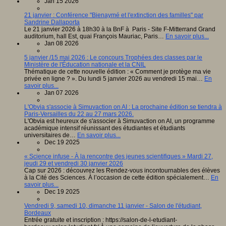
Jan 15 2026
21 janvier : Conférence "Bienaymé et l'extinction des familles" par
Sandrine Dallaporta
Le 21 janvier 2026 à 18h30 à la BnF à Paris - Site F-Mitterrand Grand
auditorium, hall Est, quai François Mauriac, Paris…
En savoir plus...
Jan 08 2026
5 janvier /15 mai 2026 : Le concours Trophées des classes par le
Ministère de l'Éducation nationale et la CNIL
Thématique de cette nouvelle édition : « Comment je protège ma vie
privée en ligne ? ». Du lundi 5 janvier 2026 au vendredi 15 mai…
En
savoir plus...
Jan 07 2026
L'Obvia s'associe à Simuvaction on AI : La prochaine édition se tiendra à
Paris-Versailles du 22 au 27 mars 2026.
L'Obvia est heureux de s'associer à Simuvaction on AI, un programme
académique intensif réunissant des étudiantes et étudiants
universitaires de…
En savoir plus...
Dec 19 2025
« Science infuse - À la rencontre des jeunes scientifiques » Mardi 27,
jeudi 29 et vendredi 30 janvier 2026
Cap sur 2026 : découvrez les Rendez-vous incontournables des élèves
à la Cité des Sciences. À l’occasion de cette édition spécialement…
En
savoir plus...
Dec 19 2025
Vendredi 9, samedi 10, dimanche 11 janvier - Salon de l'étudiant,
Bordeaux
Entrée gratuite et inscription : https://salon-de-l-etudiant-