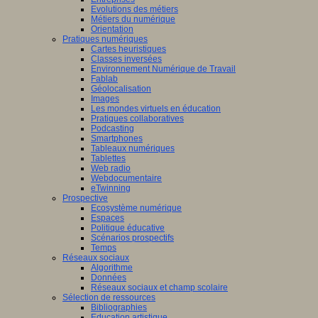
Evolutions des métiers
Métiers du numérique
Orientation
Pratiques numériques
Cartes heuristiques
Classes inversées
Environnement Numérique de Travail
Fablab
Géolocalisation
Images
Les mondes virtuels en éducation
Pratiques collaboratives
Podcasting
Smartphones
Tableaux numériques
Tablettes
Web radio
Webdocumentaire
eTwinning
Prospective
Ecosystème numérique
Espaces
Politique éducative
Scénarios prospectifs
Temps
Réseaux sociaux
Algorithme
Données
Réseaux sociaux et champ scolaire
Sélection de ressources
Bibliographies
Education artistique