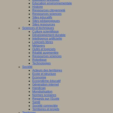
Education environnementale
Histoire
Ressources citoyenneté
Ressources sciences
Sites éducatifs
Sites pédagogiques
Sites ressources
Sciences et techniques
Culture scientifique
Développement durable
Intelligence artificielle
Logiciels libres
Métavers
Outils et logiciels
Réalité augmentée
Ressources sciences
Robotique
Technologies
Société
Acteurs des territoires
Ecole et structure
Economie
Ecosystème éducatif
Génération internet
Handicap
Mondialisation
Normes scolaires
Regards sur l’Ecole
Santé
Société connectée
Territoires et projets
Territoires