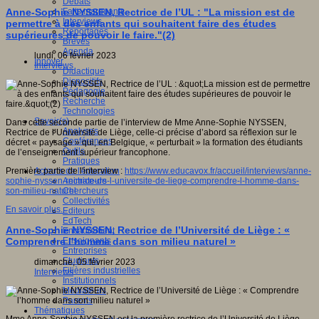
Débats
Faits marquants
Anne-Sophie NYSSEN, Rectrice de l’UL : "La mission est de
Interviews
permettre à des enfants qui souhaitent faire des études
Reportages
supérieures de pouvoir le faire."(2)
Brèves
Agenda
lundi, 06 février 2023
Innover
Interviews
Didactique
Dispositifs
Pédagogie
Recherche
Technologies
Savoir(s)
Dans cette seconde partie de l’interview de Mme Anne-Sophie NYSSEN,
Analyses
Rectrice de l’Université de Liège, celle-ci précise d’abord sa réflexion sur le
Conférences
décret « paysage » qui, en Belgique, « perturbait » la formation des étudiants
Outils
de l’enseignement supérieur francophone.
Pratiques
Acteurs de l'éducation
Première partie de l'interview :
https://www.educavox.fr/accueil/interviews/anne-
Animateurs
sophie-nyssen-rectrice-de-l-universite-de-liege-comprendre-l-homme-dans-
Chercheurs
son-milieu-naturel
Collectivités
En savoir plus...
Editeurs
EdTech
Anne-Sophie NYSSEN, Rectrice de l’Université de Liège : «
Encadrement
Enseignants
Comprendre l’homme dans son milieu naturel »
Entreprises
Etudiants
dimanche, 05 février 2023
Filières industrielles
Interviews
Institutionnels
Médiateurs
Parents
Thématiques