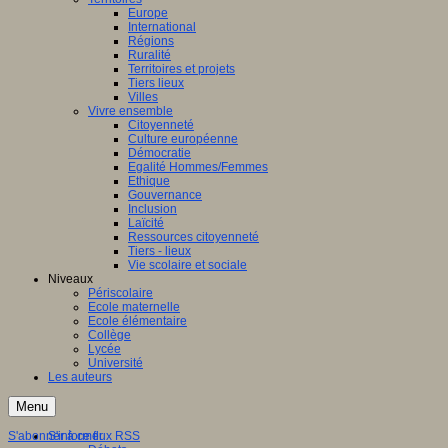
Europe
International
Régions
Ruralité
Territoires et projets
Tiers lieux
Villes
Vivre ensemble
Citoyenneté
Culture européenne
Démocratie
Egalité Hommes/Femmes
Ethique
Gouvernance
Inclusion
Laïcité
Ressources citoyenneté
Tiers - lieux
Vie scolaire et sociale
Niveaux
Périscolaire
Ecole maternelle
Ecole élémentaire
Collège
Lycée
Université
Les auteurs
Menu
S'abonner à ce flux RSS
S'informer