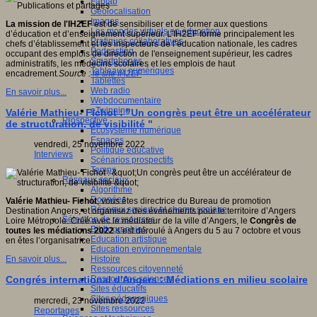
Fablab
Géolocalisation
Images
La mission de l'IH2EF
est de sensibiliser et de former aux questions
Les mondes virtuels en éducation
d’éducation et d’enseignement supérieur. L’IH2EF forme principalement les
Pratiques collaboratives
chefs d’établissement et les inspecteurs de l’éducation nationale, les cadres
Podcasting
occupant des emplois de direction de l'enseignement supérieur, les cadres
Smartphones
administratifs, les médecins scolaires et les emplois de haut
Tableaux numériques
encadrement
.
Source :
le site IH2EF
Tablettes
Web radio
En savoir plus...
Webdocumentaire
eTwinning
Valérie Mathieu- Fichot : "Un congrès peut être un accélérateur
Prospective
de structuration, de visibilité "
Ecosystème numérique
Espaces
vendredi, 25 novembre 2022
Politique éducative
Interviews
Scénarios prospectifs
Temps
Réseaux sociaux
Algorithme
Données
Valérie Mathieu- Fichot
, vous êtes directrice du Bureau de promotion
Réseaux sociaux et champ scolaire
Destination Angers, et organisez des événements pour le territoire d’Angers
Sélection de ressources
Loire Métropole. Créé avec le médiateur de la ville d’Angers, le
Congrès de
Bibliographies
toutes les médiations 2022
s’est déroulé à Angers du 5 au 7 octobre et vous
Education artistique
en êtes l’organisatrice.
Education environnementale
Histoire
En savoir plus...
Ressources citoyenneté
Ressources sciences
Congrés international d'Angers : Médiations en milieu scolaire
Sites éducatifs
Sites pédagogiques
mercredi, 23 novembre 2022
Sites ressources
Reportages