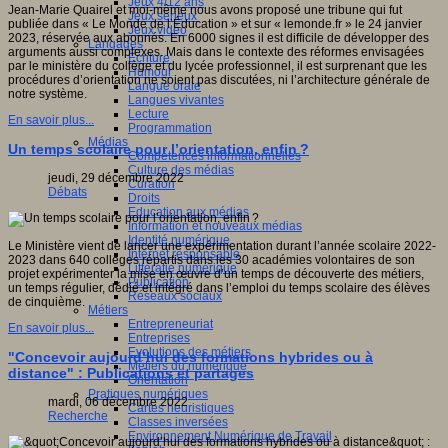
Jeux 4/12 ans
Jean-Marie Quairel et moi-même nous avons proposé une tribune qui fut
Jeux sérieux
publiée dans « Le Monde de l’Éducation » et sur « lemonde.fr » le 24 janvier
Jeux vidéo
2023, réservée aux abonnés. En 6000 signes il est difficile de développer des
Langages
arguments aussi complexes. Mais dans le contexte des réformes envisagées
Ecriture
par le ministère du collège et du lycée professionnel, il est surprenant que les
Humour
procédures d’orientation ne soient pas discutées, ni l’architecture générale de
Langue orale
notre système.
Langues vivantes
Lecture
En savoir plus...
Programmation
Médias
Un temps scolaire pour l’orientation, enfin ?
Compétences informationnelles
Culture des médias
jeudi, 29 décembre 2022
Curation
Débats
Droits
Education aux médias
Information et nouveaux médias
Identité numérique
Le Ministère vient de lancer une expérimentation durant l’année scolaire 2022-
Internet responsable
2023 dans 640 collèges répartis dans les 30 académies volontaires de son
Littératie numérique
projet expérimenter la mise en œuvre d’un temps de découverte des métiers,
Publication
un temps régulier, dédié et intégré dans l’emploi du temps scolaire des élèves
Réseaux sociaux
de cinquième.
Métiers
Entrepreneuriat
En savoir plus...
Entreprises
Evolutions des métiers
"Concevoir aujourd’hui des formations hybrides ou à
Métiers du numérique
distance" : Publications et partages
Orientation
Pratiques numériques
mardi, 06 décembre 2022
Cartes heuristiques
Recherche
Classes inversées
Environnement Numérique de Travail