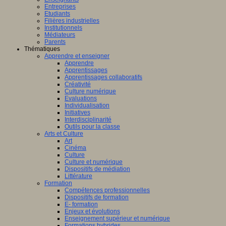
Entreprises
Etudiants
Filières industrielles
Institutionnels
Médiateurs
Parents
Thématiques
Apprendre et enseigner
Apprendre
Apprentissages
Apprentissages collaboratifs
Créativité
Culture numérique
Evaluations
Individualisation
Initiatives
Interdisciplinarité
Outils pour la classe
Arts et Culture
Art
Cinéma
Culture
Culture et numérique
Dispositifs de médiation
Littérature
Formation
Compétences professionnelles
Dispositifs de formation
E- formation
Enjeux et évolutions
Enseignement supérieur et numérique
Formations hybrides