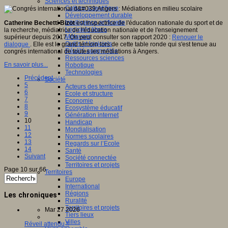
Sciences et techniques
Culture scientifique
Développement durable
Intelligence artificielle
Catherine Bechetti Bizot
est Inspectrice de l'éducation nationale du sport et de
Logiciels libres
la recherche, médiatrice de l'éducation nationale et de l'enseignement
Métavers
supérieur depuis 2017. On peut consulter son rapport 2020 :
Renouer le
Outils et logiciels
dialogue
. Elle est le grand témoin lors de cette table ronde qui s'est tenue au
Réalité augmentée
congrés international de toutes les médiations à Angers.
Ressources sciences
En savoir plus...
Robotique
Technologies
Précédent
Société
5
Acteurs des territoires
6
Ecole et structure
7
Economie
8
Ecosystème éducatif
9
Génération internet
10
Handicap
11
Mondialisation
12
Normes scolaires
13
Regards sur l’Ecole
14
Santé
Suivant
Société connectée
Territoires et projets
Page 10 sur 66
Territoires
Europe
International
Régions
Les chroniques
Ruralité
Territoires et projets
Mar 27 2026
Tiers lieux
Villes
Réveil attendu !!