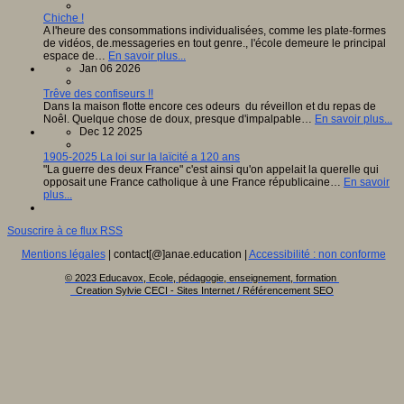
Chiche !
A l'heure des consommations individualisées, comme les plate-formes
de vidéos, de.messageries en tout genre., l'école demeure le principal
espace de…
En savoir plus...
Jan 06 2026
Trêve des confiseurs !!
Dans la maison flotte encore ces odeurs du réveillon et du repas de
Noêl. Quelque chose de doux, presque d'impalpable…
En savoir plus...
Dec 12 2025
1905-2025 La loi sur la laïcité a 120 ans
"La guerre des deux France" c'est ainsi qu'on appelait la querelle qui
opposait une France catholique à une France républicaine…
En savoir
plus...
Souscrire à ce flux RSS
Mentions légales
| contact[@]anae.education |
Accessibilité : non conforme
© 2023 Educavox, Ecole, pédagogie, enseignement, formation
Creation Sylvie CECI - Sites Internet / Référencement SEO