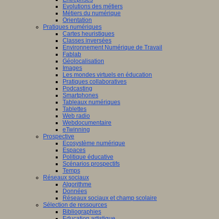
Evolutions des métiers
Métiers du numérique
Orientation
Pratiques numériques
Cartes heuristiques
Classes inversées
Environnement Numérique de Travail
Fablab
Géolocalisation
Images
Les mondes virtuels en éducation
Pratiques collaboratives
Podcasting
Smartphones
Tableaux numériques
Tablettes
Web radio
Webdocumentaire
eTwinning
Prospective
Ecosystème numérique
Espaces
Politique éducative
Scénarios prospectifs
Temps
Réseaux sociaux
Algorithme
Données
Réseaux sociaux et champ scolaire
Sélection de ressources
Bibliographies
Education artistique