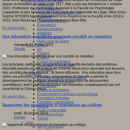
Mme Anne-Sophie NYSSEN est la première rectrice de l’Université de Liège
Apprendre et enseigner
depuis la fondation de celle-ci en 1817. Elle a pris ses fonctions le 1 octobre
Apprendre
2022. Professeur de psychologie du travail à la Faculté de Psychologie,
Apprentissages
Logopédie et des Sciences de l’Education de l’Université de Liège, Mme Anne -
Apprentissages collaboratifs
Sophie NYSSEN fut précédemment Vice-Doyenne de la Faculté et de 2018 à
Créativité
2022, Vice-Rectrice à l’Enseignement et au Bien-Etre.
Culture numérique
Evaluations
En savoir plus...
Individualisation
Initiatives
Une éducation équilibrée pour une société en mutation
Interdisciplinarité
Outils pour la classe
mercredi, 01 février 2023
Arts et Culture
Débats
Art
Cinéma
Culture
Culture et numérique
Les principes, méthodes, programmes et objectifs déclarés des systèmes
Dispositifs de médiation
éducatifs actuels ont été conçus au XIXème siècle pour répondre aux besoins
Littérature
des sociétés de cette époque. Ils furent efficaces. Une éducation pour tous
Formation
selon ces principes, méthodes, programmes et objectifs a permis le
Compétences professionnelles
développement de multiples inventions et quantités de découvertes
Dispositifs de formation
scientifiques, bref l’étendue de toutes ces nouvelles connaissances qui ont
E- formation
caractérisé le XXème siècle.
Enjeux et évolutions
Enseignement supérieur et numérique
En savoir plus...
Formations hybrides
Formation universitaire
Supprimer les procédures d’orientation au collège
Mooc’s
Outils collaboratifs
lundi, 30 janvier 2023
Sites ressources
Débats
Tutorat
Jeux
Jeu et éducation