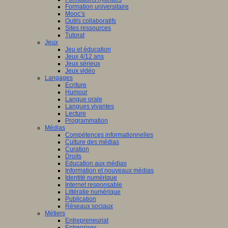
Formation universitaire
Mooc’s
Outils collaboratifs
Sites ressources
Tutorat
Jeux
Jeu et éducation
Jeux 4/12 ans
Jeux sérieux
Jeux vidéo
Langages
Ecriture
Humour
Langue orale
Langues vivantes
Lecture
Programmation
Médias
Compétences informationnelles
Culture des médias
Curation
Droits
Education aux médias
Information et nouveaux médias
Identité numérique
Internet responsable
Littératie numérique
Publication
Réseaux sociaux
Métiers
Entrepreneuriat
Entreprises