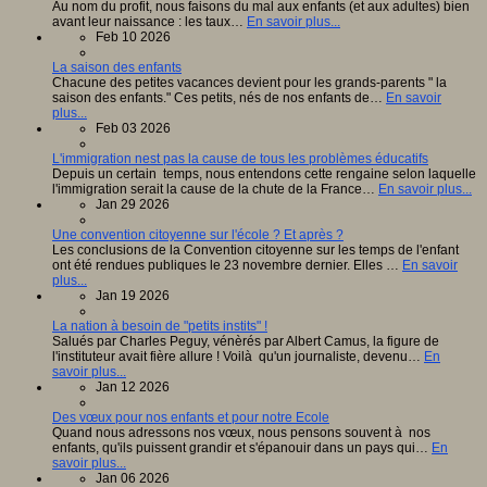
Au nom du profit, nous faisons du mal aux enfants (et aux adultes) bien
avant leur naissance : les taux…
En savoir plus...
Feb 10 2026
La saison des enfants
Chacune des petites vacances devient pour les grands-parents " la
saison des enfants." Ces petits, nés de nos enfants de…
En savoir
plus...
Feb 03 2026
L'immigration nest pas la cause de tous les problèmes éducatifs
Depuis un certain temps, nous entendons cette rengaine selon laquelle
l'immigration serait la cause de la chute de la France…
En savoir plus...
Jan 29 2026
Une convention citoyenne sur l'école ? Et après ?
Les conclusions de la Convention citoyenne sur les temps de l'enfant
ont été rendues publiques le 23 novembre dernier. Elles …
En savoir
plus...
Jan 19 2026
La nation à besoin de "petits instits" !
Salués par Charles Peguy, vénèrés par Albert Camus, la figure de
l'instituteur avait fière allure ! Voilà qu'un journaliste, devenu…
En
savoir plus...
Jan 12 2026
Des vœux pour nos enfants et pour notre Ecole
Quand nous adressons nos vœux, nous pensons souvent à nos
enfants, qu'ils puissent grandir et s'épanouir dans un pays qui…
En
savoir plus...
Jan 06 2026