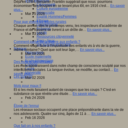
Vivre ensemble
Déjà en 1784, Benjamin Franklin suggérait que nous pourrions
Citoyenneté
économiser des bougies en se levant plus tôt, en 1916 c'est…
En savoir
Culture européenne
plus...
Démocratie
Mar 25 2026
Egalité Hommes/Femmes
Ethique
Pour que vivent les écoles rurales
Gouvernance
Chaque année, dès le printemps venu, les inspecteurs d'académie de
Inclusion
France et de Navarre se livrent à un drôle de…
En savoir plus...
Laïcité
Mar 13 2026
Ressources citoyenneté
Tiers - lieux
Comment parler de la guerre aux enfants ?
Vie scolaire et sociale
Comment réagir face à l'inquiétude des enfants vis à vis de la guerre,
Niveaux
même lointaine? Quel que soit leur âge,…
En savoir plus...
Périscolaire
Mar 09 2026
Ecole maternelle
Ecole élémentaire
Des mots et des phrases
Collège
Les mots apparaissent dans notre champ de conscience sculpté par nos
Lycée
interactions sociales. La langue évolue, se modifie, au contact…
En
Université
savoir plus...
Les auteurs
Mar 02 2026
Mots pour maux !!
Et si les mots faisaient autant de ravages que les coups ? C'est en
substance ce que révèle une étude…
En savoir plus...
Feb 24 2026
Éloge de l'ennui
Les réseaux sociaux occupent une place prépondérante dans la vie de
nos adolescents. Quatre sur cinq, âgés de 11 à …
En savoir plus...
Feb 16 2026
Que fait-on à nos enfants ?