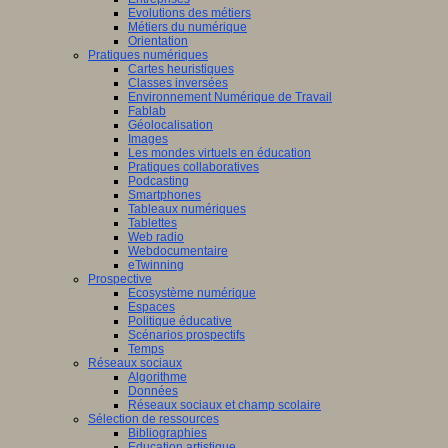
Evolutions des métiers
Métiers du numérique
Orientation
Pratiques numériques
Cartes heuristiques
Classes inversées
Environnement Numérique de Travail
Fablab
Géolocalisation
Images
Les mondes virtuels en éducation
Pratiques collaboratives
Podcasting
Smartphones
Tableaux numériques
Tablettes
Web radio
Webdocumentaire
eTwinning
Prospective
Ecosystème numérique
Espaces
Politique éducative
Scénarios prospectifs
Temps
Réseaux sociaux
Algorithme
Données
Réseaux sociaux et champ scolaire
Sélection de ressources
Bibliographies
Education artistique