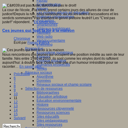
Fablab
Géolocalisation
Images
La cour de l'école, à la récré, prend certains jours des allures de cour de
Les mondes virtuels en éducation
justice!!Depuis la rue, nous saisissons au vol les actes d'accusations et les
Pratiques collaboratives
verdicts sommaires. Pas vraiment le genre prétoire feutré!! Les "C'est pas
Podcasting
juste!!" répondent…
En savoir plus...
Smartphones
Tableaux numériques
Ces jeunes qui font la loi à la maison
Tablettes
Web radio
Chronique
Webdocumentaire
Écrit par
Figeac Patrick
eTwinning
Prospective
Ecosystème numérique
Nous rencontrons des jeunes qui occupent une position inédite au sein de leur
Espaces
famille. Nés entre 1990 et 2010, ils sont comme les vinyles dont ils raffolent
Politique éducative
aujourd'hui: à double face. Dotés, côté pile d'un humour irrésistible pour se
Scénarios prospectifs
raconter…
En savoir plus...
Temps
Réseaux sociaux
Précédent
Algorithme
6
Données
7
Réseaux sociaux et champ scolaire
8
Sélection de ressources
9
Bibliographies
10
Education artistique
11
Education environnementale
12
Histoire
13
Ressources citoyenneté
14
Ressources sciences
15
Sites éducatifs
Suivant
Sites pédagogiques
Sites ressources