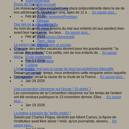
Vivre ensemble
Éloge de l'ennui
Citoyenneté
Les réseaux sociaux occupent une place prépondérante dans la vie de
Culture européenne
nos adolescents. Quatre sur cinq, âgés de 11 à …
En savoir plus...
Démocratie
Feb 16 2026
Egalité Hommes/Femmes
Ethique
Que fait-on à nos enfants ?
Gouvernance
Au nom du profit, nous faisons du mal aux enfants (et aux adultes) bien
Inclusion
avant leur naissance : les taux…
En savoir plus...
Laïcité
Feb 10 2026
Ressources citoyenneté
Tiers - lieux
La saison des enfants
Vie scolaire et sociale
Chacune des petites vacances devient pour les grands-parents " la
Niveaux
saison des enfants." Ces petits, nés de nos enfants de…
En savoir
Périscolaire
plus...
Ecole maternelle
Feb 03 2026
Ecole élémentaire
Collège
L'immigration nest pas la cause de tous les problèmes éducatifs
Lycée
Depuis un certain temps, nous entendons cette rengaine selon laquelle
Université
l'immigration serait la cause de la chute de la France…
En savoir plus...
Les auteurs
Jan 29 2026
Une convention citoyenne sur l'école ? Et après ?
Les conclusions de la Convention citoyenne sur les temps de l'enfant
ont été rendues publiques le 23 novembre dernier. Elles …
En savoir
plus...
Jan 19 2026
La nation à besoin de "petits instits" !
Salués par Charles Peguy, vénèrés par Albert Camus, la figure de
l'instituteur avait fière allure ! Voilà qu'un journaliste, devenu…
En
savoir plus...