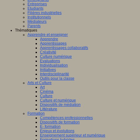
Entreprises
Etudiants
Filières industrielles
Institutionnels
Médiateurs
Parents
Thématiques
Apprendre et enseigner
Apprendre
Apprentissages
Apprentissages collaboratifs
Créativité
Culture numérique
Evaluations
Individualisation
Initiatives
Interdisciplinarité
Outils pour la classe
Arts et Culture
Art
Cinéma
Culture
Culture et numérique
Dispositifs de médiation
Littérature
Formation
Compétences professionnelles
Dispositifs de formation
E- formation
Enjeux et évolutions
Enseignement supérieur et numérique
Formations hybrides