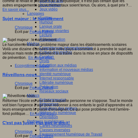
Jeux 4/12 ans
comme le rêvait le président de la République; Il n'est pas certain que les
Jeux sérieux
autres engagements gouvernementaux soient tenus. Ou alors, à quel prix ?…
Jeux vidéo
En savoir plus...
Langages
Ecriture
Sujet majeur : le harcèlement
Humour
Langue orale
Chronique
Langues vivantes
Écrit par
Figeac Patrick
Lecture
Programmation
Médias
Le harcèlement est un problème majeur dans les établissements scolaires
Compétences informationnelles
Voilà une dizaine d'années que notre pays a commencé à prendre le sujet au
Culture des médias
sérieux mais reste globalement à la traîne dans la mise en place de dispositifs
Curation
de prévention.
En savoir plus...
Droits
Education aux médias
Ecosystème éducatif
Information et nouveaux médias
Identité numérique
Réveillons-nous...
Internet responsable
Littératie numérique
Chronique
Publication
Écrit par
Figeac Patrick
Réseaux sociaux
Métiers
Entrepreneuriat
Réformer l'école est une idée à laquelle personne ne s'oppose. Tout le monde
Entreprises
voit bien l'urgence à agir pour redonner à nos enfants le goût d'apprendre et à
Evolutions des métiers
leurs enseignants le plaisir d'enseigner. Ce qui pose problème c'est l'arrière-
Métiers du numérique
fond politique…
En savoir plus...
Orientation
Pratiques numériques
C'est pas juste, t'as pas le droit!
Cartes heuristiques
Classes inversées
Chronique
Environnement Numérique de Travail
Écrit par
Figeac Patrick