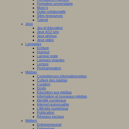
Formation universitaire
Mooc’s
Outils collaboratifs
Sites ressources
Tutorat
Jeux
Jeu et éducation
Jeux 4/12 ans
Jeux sérieux
Jeux vidéo
Langages
Ecriture
Humour
Langue orale
Langues vivantes
Lecture
Programmation
Médias
Compétences informationnelles
Culture des médias
Curation
Droits
Education aux médias
Information et nouveaux médias
Identité numérique
Internet responsable
Littératie numérique
Publication
Réseaux sociaux
Métiers
Entrepreneuriat
Entreprises