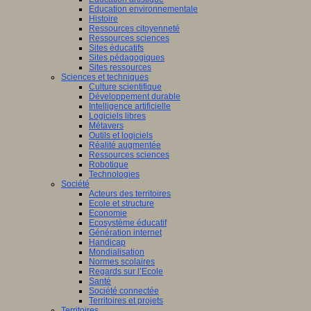
Education environnementale
Histoire
Ressources citoyenneté
Ressources sciences
Sites éducatifs
Sites pédagogiques
Sites ressources
Sciences et techniques
Culture scientifique
Développement durable
Intelligence artificielle
Logiciels libres
Métavers
Outils et logiciels
Réalité augmentée
Ressources sciences
Robotique
Technologies
Société
Acteurs des territoires
Ecole et structure
Economie
Ecosystème éducatif
Génération internet
Handicap
Mondialisation
Normes scolaires
Regards sur l’Ecole
Santé
Société connectée
Territoires et projets
Territoires