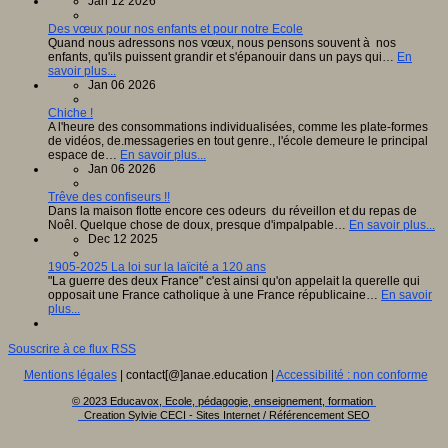
Jan 12 2026
Des vœux pour nos enfants et pour notre Ecole
Quand nous adressons nos vœux, nous pensons souvent à nos
enfants, qu'ils puissent grandir et s'épanouir dans un pays qui…
En
savoir plus...
Jan 06 2026
Chiche !
A l'heure des consommations individualisées, comme les plate-formes
de vidéos, de.messageries en tout genre., l'école demeure le principal
espace de…
En savoir plus...
Jan 06 2026
Trêve des confiseurs !!
Dans la maison flotte encore ces odeurs du réveillon et du repas de
Noêl. Quelque chose de doux, presque d'impalpable…
En savoir plus...
Dec 12 2025
1905-2025 La loi sur la laïcité a 120 ans
"La guerre des deux France" c'est ainsi qu'on appelait la querelle qui
opposait une France catholique à une France républicaine…
En savoir
plus...
Souscrire à ce flux RSS
Mentions légales
| contact[@]anae.education |
Accessibilité : non conforme
© 2023 Educavox, Ecole, pédagogie, enseignement, formation
Creation Sylvie CECI - Sites Internet / Référencement SEO