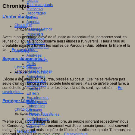
Débats
Faits marquants
Chronique
Interviews
Reportages
L'enfer étudiant
Brèves
Agenda
Chronique
Innover
Écrit par
Figeac Patrick
Didactique
Dispositifs
Avec un pourcentage élevé de réussite au baccalauréat , nombreux sont les
Pédagogie
jeunes qui souhaitent poursuivre leurs études à l'université. Il leur a fallu au
Recherche
préalable passer à travers les mailles de Parcours -Sup, obtenir la filière et la
Technologies
fac…
En savoir plus...
Savoir(s)
Analyses
Soyons déterminés !
Conférences
Outils
Chronique
Pratiques
Écrit par
Figeac Patrick
Acteurs de l'éducation
Animateurs
L'école a été attaquée, meurtrie, blessée au coeur. Elle ne se relèvera pas
Chercheurs
seule d'un défi lancé à notre société toute entière. Mais ce qu'elle peut faire, à
Collectivités
son échelle, c'est aller chercher les élèves là où ils sont, hypnotisés,…
En
Editeurs
savoir plus...
EdTech
Encadrement
Protèger l'école
Enseignants
Entreprises
Chronique
Etudiants
Écrit par
Figeac Patrick
Filières industrielles
Institutionnels
"Même sous la constitution la plus libre, un peuple ignorant est esclave" nous
Médiateurs
dit Condorcet; c'est malheureusement vrai :l'être humain ignorant est souvent
Parents
maltraité et ignorant mais ce père de l'école républicaine ajoute "l'enthousiaste
Thématiques
ignorant n'est plus un humain, c'est…
En savoir plus...