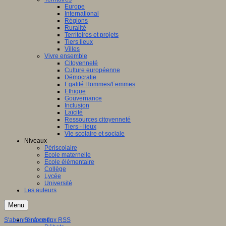
Europe
International
Régions
Ruralité
Territoires et projets
Tiers lieux
Villes
Vivre ensemble
Citoyenneté
Culture européenne
Démocratie
Egalité Hommes/Femmes
Ethique
Gouvernance
Inclusion
Laïcité
Ressources citoyenneté
Tiers - lieux
Vie scolaire et sociale
Niveaux
Périscolaire
Ecole maternelle
Ecole élémentaire
Collège
Lycée
Université
Les auteurs
Menu
S'abonner à ce flux RSS
S'informer