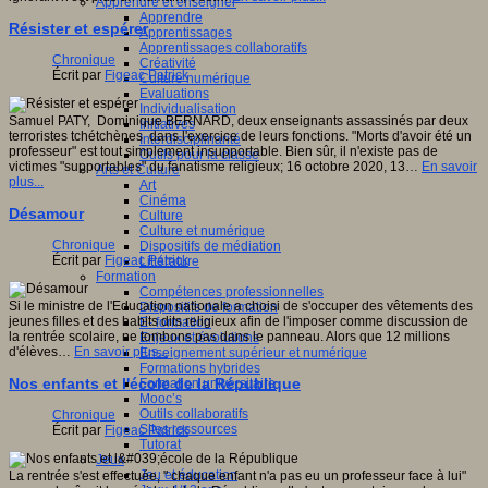
Apprendre et enseigner
Apprendre
Résister et espérer
Apprentissages
Apprentissages collaboratifs
Chronique
Créativité
Écrit par
Figeac Patrick
Culture numérique
Evaluations
Individualisation
Samuel PATY, Dominique BERNARD, deux enseignants assassinés par deux
Initiatives
terroristes tchétchènes dans l'exercice de leurs fonctions. "Morts d'avoir été un
Interdisciplinarité
professeur" est tout simplement insupportable. Bien sûr, il n'existe pas de
Outils pour la classe
victimes "supportables" du fanatisme religieux; 16 octobre 2020, 13…
En savoir
Arts et Culture
plus...
Art
Cinéma
Désamour
Culture
Culture et numérique
Chronique
Dispositifs de médiation
Écrit par
Figeac Patrick
Littérature
Formation
Compétences professionnelles
Si le ministre de l'Education nationale a choisi de s'occuper des vêtements des
Dispositifs de formation
jeunes filles et des habits dits religieux afin de l'imposer comme discussion de
E- formation
la rentrée scolaire, ne tombons pas dans le panneau. Alors que 12 millions
Enjeux et évolutions
d'élèves…
En savoir plus...
Enseignement supérieur et numérique
Formations hybrides
Nos enfants et l'école de la République
Formation universitaire
Mooc’s
Outils collaboratifs
Chronique
Sites ressources
Écrit par
Figeac Patrick
Tutorat
Jeux
Jeu et éducation
La rentrée s'est effectuée, " chaque enfant n'a pas eu un professeur face à lui"