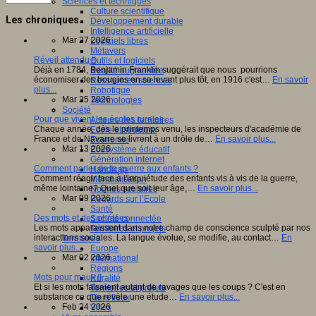
Sciences et techniques
Culture scientifique
Les chroniques
Développement durable
Intelligence artificielle
Mar 27 2026
Logiciels libres
Métavers
Réveil attendu !!
Outils et logiciels
Déjà en 1784, Benjamin Franklin suggérait que nous pourrions
Réalité augmentée
économiser des bougies en se levant plus tôt, en 1916 c'est…
En savoir
Ressources sciences
plus...
Robotique
Mar 25 2026
Technologies
Société
Pour que vivent les écoles rurales
Acteurs des territoires
Chaque année, dès le printemps venu, les inspecteurs d'académie de
Ecole et structure
France et de Navarre se livrent à un drôle de…
En savoir plus...
Economie
Mar 13 2026
Ecosystème éducatif
Génération internet
Comment parler de la guerre aux enfants ?
Handicap
Comment réagir face à l'inquiétude des enfants vis à vis de la guerre,
Mondialisation
même lointaine? Quel que soit leur âge,…
En savoir plus...
Normes scolaires
Mar 09 2026
Regards sur l’Ecole
Santé
Des mots et des phrases
Société connectée
Les mots apparaissent dans notre champ de conscience sculpté par nos
Territoires et projets
interactions sociales. La langue évolue, se modifie, au contact…
En
Territoires
savoir plus...
Europe
Mar 02 2026
International
Régions
Mots pour maux !!
Ruralité
Et si les mots faisaient autant de ravages que les coups ? C'est en
Territoires et projets
substance ce que révèle une étude…
En savoir plus...
Tiers lieux
Feb 24 2026
Villes