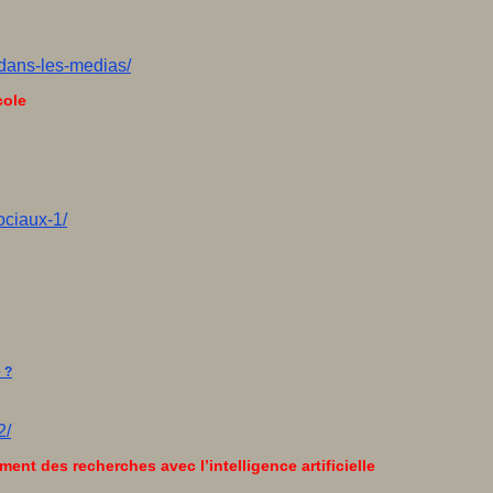
-dans-les-medias/
cole
ociaux-1/
 ?
2/
nt des recherches avec l’intelligence artificielle