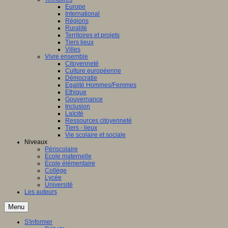
Europe
International
Régions
Ruralité
Territoires et projets
Tiers lieux
Villes
Vivre ensemble
Citoyenneté
Culture européenne
Démocratie
Egalité Hommes/Femmes
Ethique
Gouvernance
Inclusion
Laïcité
Ressources citoyenneté
Tiers - lieux
Vie scolaire et sociale
Niveaux
Périscolaire
Ecole maternelle
Ecole élémentaire
Collège
Lycée
Université
Les auteurs
Menu
S'informer