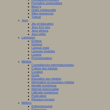
Formation universitaire
Mooc’s
Outils collaboratifs
Sites ressources
Tutorat
Jeux
Jeu et éducation
Jeux 4/12 ans
Jeux sérieux
Jeux vidéo
Langages
Ecriture
Humour
Langue orale
Langues vivantes
Lecture
Programmation
Médias
Compétences informationnelles
Culture des médias
Curation
Droits
Education aux médias
Information et nouveaux médias
Identité numérique
Internet responsable
Littératie numérique
Publication
Réseaux sociaux
Métiers
Entrepreneuriat
Entreprises