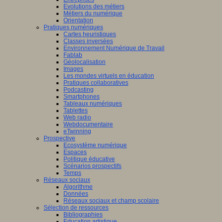
Evolutions des métiers
Métiers du numérique
Orientation
Pratiques numériques
Cartes heuristiques
Classes inversées
Environnement Numérique de Travail
Fablab
Géolocalisation
Images
Les mondes virtuels en éducation
Pratiques collaboratives
Podcasting
Smartphones
Tableaux numériques
Tablettes
Web radio
Webdocumentaire
eTwinning
Prospective
Ecosystème numérique
Espaces
Politique éducative
Scénarios prospectifs
Temps
Réseaux sociaux
Algorithme
Données
Réseaux sociaux et champ scolaire
Sélection de ressources
Bibliographies
Education artistique