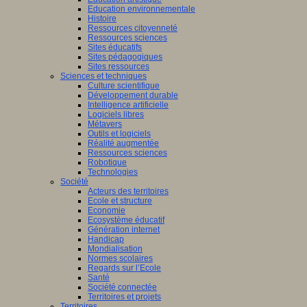
Education environnementale
Histoire
Ressources citoyenneté
Ressources sciences
Sites éducatifs
Sites pédagogiques
Sites ressources
Sciences et techniques
Culture scientifique
Développement durable
Intelligence artificielle
Logiciels libres
Métavers
Outils et logiciels
Réalité augmentée
Ressources sciences
Robotique
Technologies
Société
Acteurs des territoires
Ecole et structure
Economie
Ecosystème éducatif
Génération internet
Handicap
Mondialisation
Normes scolaires
Regards sur l’Ecole
Santé
Société connectée
Territoires et projets
Territoires