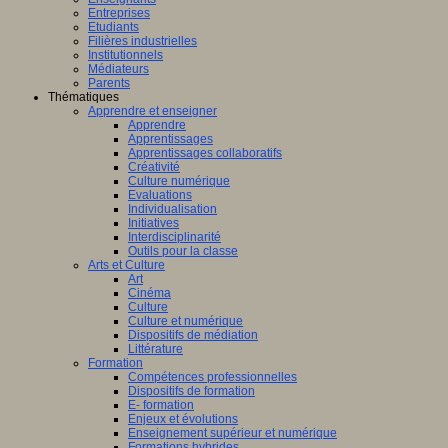
Entreprises
Etudiants
Filières industrielles
Institutionnels
Médiateurs
Parents
Thématiques
Apprendre et enseigner
Apprendre
Apprentissages
Apprentissages collaboratifs
Créativité
Culture numérique
Evaluations
Individualisation
Initiatives
Interdisciplinarité
Outils pour la classe
Arts et Culture
Art
Cinéma
Culture
Culture et numérique
Dispositifs de médiation
Littérature
Formation
Compétences professionnelles
Dispositifs de formation
E- formation
Enjeux et évolutions
Enseignement supérieur et numérique
Formations hybrides