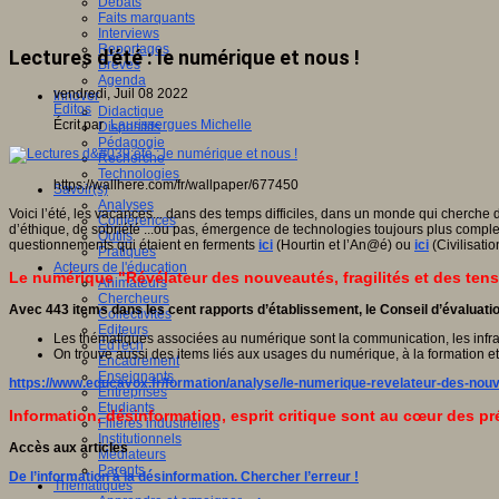
Débats
Faits marquants
Interviews
Reportages
Lectures d'été : le numérique et nous !
Brèves
Agenda
vendredi, Juil 08 2022
Innover
Editos
Didactique
Écrit par
Laurissergues Michelle
Dispositifs
Pédagogie
Recherche
Technologies
https://wallhere.com/fr/wallpaper/677450
Savoir(s)
Analyses
Voici l’été, les vacances... dans des temps difficiles, dans un monde qui cherche 
Conférences
d’éthique, de sobriété ...ou pas, émergence de technologies toujours plus complexes 
Outils
questionnements qui étaient en ferments
ici
(Hourtin et l’An@é) ou
ici
(Civilisati
Pratiques
Acteurs de l'éducation
Le numérique "Révélateur des nouveautés, fragilités et des tensi
Animateurs
Chercheurs
Avec 443 items dans les cent rapports d’établissement, le Conseil d’évaluatio
Collectivités
Editeurs
Les thématiques associées au numérique sont la communication, les infrast
EdTech
On trouve aussi des items liés aux usages du numérique, à la formation et
Encadrement
Enseignants
https://www.educavox.fr/formation/analyse/le-numerique-revelateur-des-nouvea
Entreprises
Etudiants
Information, désinformation, esprit critique sont au cœur des p
Filières industrielles
Institutionnels
Accès aux articles
Médiateurs
Parents
De l’information à la désinformation. Chercher l’erreur !
Thématiques