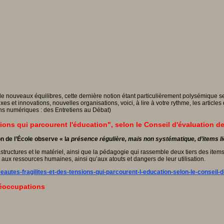
de nouveaux équilibres, cette dernière notion étant particulièrement polysémique se
et innovations, nouvelles organisations, voici, à lire à votre rythme, les articles q
ons numériques : des Entretiens au Débat)
ons qui parcourent l'éducation", selon le Conseil d'évaluation de
n de l’École observe « l
a présence régulière, mais non systématique, d’items li
ructures et le matériel, ainsi que la pédagogie qui rassemble deux tiers des items
 aux ressources humaines, ainsi qu’aux atouts et dangers de leur utilisation.
utes-fragilites-et-des-tensions-qui-parcourent-l-education-selon-le-conseil-d
réoccupations