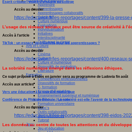
Apprendre et enseigner
Esprit critique - esprit d’enquête au collège
Apprendre
Apprentissages
Accès au dossier
Apprentissages collaboratifs
https://educavox.fr/les-reportages/content/399-la-presse
Créativité
Culture numérique
Evaluations
L’usage des réseaux sociaux peut être source de créativité à l’é
Individualisation
Initiatives
Accès à l'article
Interdisciplinarité
Outils pour la classe
TikTok : un espace de créativité pour les apprentissages ?
Arts et Culture
Art
Accès au dossier
Cinéma
Culture
https://educavox.fr/les-reportages/content/400-reseaux-s
Culture et numérique
Dispositifs de médiation
La sobriété numérique émerge dans les réflexions éthiques.
Littérature
Formation
Ce sujet proposé à Eidos en janvier sera au programme de Ludovia fin août
Compétences professionnelles
Dispositifs de formation
Accès aux articles
E- formation
Enjeux et évolutions
Vers une éducation à la sobriété numérique
Enseignement supérieur et numérique
Formations hybrides
Conférence de Philippe Bihouix : La sobriété est-elle l'avenir de la technologie
Formation universitaire
Accès au dossier
Mooc’s
Outils collaboratifs
https://educavox.fr/les-reportages/content/398-eidos-202
Sites ressources
Tutorat
Jeux
Les données au centre de toutes les attentions et du développeme
Jeu et éducation