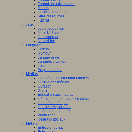
Formation universitaire
Mooc’s
Outils collaboratifs
Sites ressources
Tutorat
Jeux
Jeu et éducation
Jeux 4/12 ans
Jeux sérieux
Jeux vidéo
Langages
Ecriture
Humour
Langue orale
Langues vivantes
Lecture
Programmation
Médias
Compétences informationnelles
Culture des médias
Curation
Droits
Education aux médias
Information et nouveaux médias
Identité numérique
Internet responsable
Littératie numérique
Publication
Réseaux sociaux
Métiers
Entrepreneuriat
Entreprises