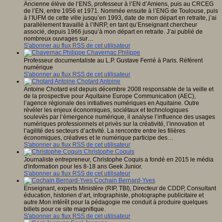
Ancienne élève de l’ENS, professeur à l’EN d’Amiens, puis au CRCEG
de l’EN, entre 1956 et 1971. Nommée ensuite à l’ENG de Toulouse, puis
à l’IUFM de cette ville jusqu’en 1993, date de mon départ en retraite, j’ai
parallèlement travaillé à l’INRP, en tant qu’Enseignant chercheur
associé, depuis 1966 jusqu’à mon départ en retraite. J’ai publié de
nombreux ouvrages sur…
S'abonner au flux RSS de cet utilisateur
Chavernac Philippe
Professeur documentaliste au L.P. Gustave Ferrié à Paris. Référent
numérique
S'abonner au flux RSS de cet utilisateur
Chotard Antoine
Antoine Chotard est depuis décembre 2008 responsable de la veille et
de la prospective pour Aquitaine Europe Communication (AEC),
l’agence régionale des initiatives numériques en Aquitaine. Outre
révéler les enjeux économiques, sociétaux et technologiques
soulevés par l’émergence numérique, il analyse l’influence des usages
numériques professionnels et privés sur la créativité, l’innovation et
l’agilité des secteurs d’activité. La rencontre entre les filières
économiques, créatives et le numérique participe des…
S'abonner au flux RSS de cet utilisateur
Christophe Coquis
Journaliste entrepreneur, Christophe Coquis a fondé en 2015 le média
d'information pour les 8-18 ans Geek Junior.
S'abonner au flux RSS de cet utilisateur
Cochain Bernard-Yves
Enseignant, experts Ministère (RIP, TBI), Directeur de CDDP, Consultant
éducation, historien d’art, infographiste, photographe publicitaire et
autre.Mon intérêt pour la pédagogie me conduit à produire quelques
billets pour ce site magnifique.
S'abonner au flux RSS de cet utilisateur