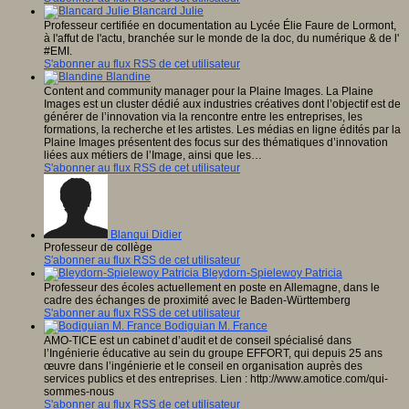
Blancard Julie
Professeur certifiée en documentation au Lycée Élie Faure de Lormont,
à l'affut de l'actu, branchée sur le monde de la doc, du numérique & de l'
#EMI.
S'abonner au flux RSS de cet utilisateur
Blandine
Content and community manager pour la Plaine Images. La Plaine
Images est un cluster dédié aux industries créatives dont l’objectif est de
générer de l’innovation via la rencontre entre les entreprises, les
formations, la recherche et les artistes. Les médias en ligne édités par la
Plaine Images présentent des focus sur des thématiques d’innovation
liées aux métiers de l’Image, ainsi que les…
S'abonner au flux RSS de cet utilisateur
Blanqui Didier
Professeur de collège
S'abonner au flux RSS de cet utilisateur
Bleydorn-Spielewoy Patricia
Professeur des écoles actuellement en poste en Allemagne, dans le
cadre des échanges de proximité avec le Baden-Württemberg
S'abonner au flux RSS de cet utilisateur
Bodiguian M. France
AMO-TICE est un cabinet d’audit et de conseil spécialisé dans
l’Ingénierie éducative au sein du groupe EFFORT, qui depuis 25 ans
œuvre dans l’ingénierie et le conseil en organisation auprès des
services publics et des entreprises. Lien : http://www.amotice.com/qui-
sommes-nous
S'abonner au flux RSS de cet utilisateur