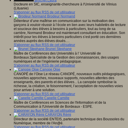
Brochet Laura
Docteure en SIC, enseignante-chercheure à l'Université de Vilnius
(Lituanie)
S'abonner au flux RSS de cet utilisateur
Brodeur Normand
Détenteur d’une maîtrise en communication sur la motivation des
garçons à vouloir réussir à l’école en lien avec leurs habiletés de lecture
et soucieux des élèves à besoins à particuliers, tout au long de sa
carrière, Normand Brodeur est maintenant consultant en éducation. Son
intérêt pour les élèves à besoins particuliers s’est porté ces dernières
années auprès des élèves doués.…
S'abonner au flux RSS de cet utilisateur
Brunel Stephane
Maître de Conférences des Universités à l’ Université de
Bordeaux.Spécialiste de la Gestion des connaissances, des usages
numériques et de l’ingénierie pédagogique.
S'abonner au flux RSS de cet utilisateur
Canope Oise
CANOPÉ de l’Oise Le réseau CANOPÉ, nouveaux outils pédagogiques,
nouvelles approches, nouveaux supports, nouvelles attentes des
enseignants, des parents et des élèves... La canopée symbolise la
richesse, la création, le foisonnement, l’acceptation de nouvelles voies
pour arriver à une solution.
S'abonner au flux RSS de cet utilisateur
Capelle Camille
Maître de Conférences en Sciences de l'Information et de la
Communication à l'Université de Bordeaux - ESPE.
S'abonner au flux RSS de cet utilisateur
CARAYON Rémi
Directeur de la société ENTEIS, partenaire technique des Boussoles du
Numérique, membre de l'An@é.
S'abonner au flux RSS de cet utilisateur