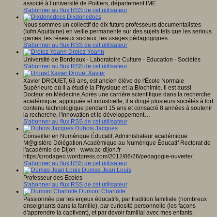
associé à l’université de Poitiers, département IME.
S'abonner au flux RSS de cet utilisateur
Dixdoncdocs
Nous sommes un collectif de dix futurs professeurs documentalistes
(Iufm Aquitaine) en veille permanente sur des sujets tels que les serious
games, les réseaux sociaux, les usages pédagogiques...
S'abonner au flux RSS de cet utilisateur
Drolez Yoann
Université de Bordeaux - Laboratoire Culture - Education - Sociétés
S'abonner au flux RSS de cet utilisateur
Drouet Xavier
Xavier DROUET, 63 ans, est ancien élève de l'École Normale
Supérieure où il a étudié la Physique et la Biochimie. Il est aussi
Docteur en Médecine.Après une carrière scientifique dans la recherche
académique, appliquée et industrielle, il a dirigé plusieurs sociétés à fort
contenu technologique pendant 15 ans et consacré 8 années à soutenir
la recherche, l'innovation et le développement…
S'abonner au flux RSS de cet utilisateur
Dubois Jacques
Conseiller en Numérique Éducatif, Administrateur académique
M@gistère Délégation Académique au Numérique Éducatif Rectorat de
l'académie de Dijon - www.ac-dijon.fr
https://prodageo.wordpress.com/2012/06/26/pedagogie-ouverte/
S'abonner au flux RSS de cet utilisateur
Dumas Jean Louis
Professeur des Ecoles
S'abonner au flux RSS de cet utilisateur
Dumont Charlotte
Passionnée par les enjeux éducatifs, par tradition familiale (nombreux
enseignants dans la famille), par curiosité personnelle (les façons
d'apprendre la captivent), et par devoir familial avec mes enfants.