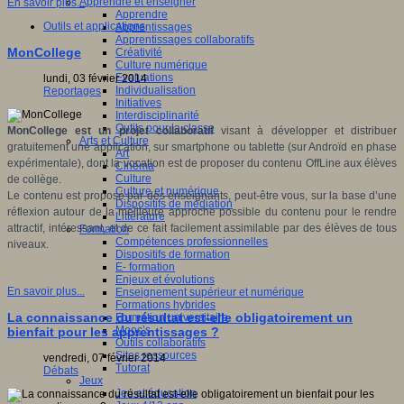
Apprendre et enseigner
En savoir plus...
Apprendre
Outils et applications
Apprentissages
Apprentissages collaboratifs
MonCollege
Créativité
Culture numérique
Evaluations
lundi, 03 février 2014
Individualisation
Reportages
Initiatives
Interdisciplinarité
Outils pour la classe
MonCollege est un projet collaboratif
visant à développer et distribuer
Arts et Culture
gratuitement une application, sur smartphone ou tablette (sur Androïd en phase
Art
expérimentale), dont la vocation est de proposer du contenu OffLine aux élèves
Cinéma
Culture
de collège
.
Culture et numérique
Le contenu est proposé par des enseignants, peut-être vous, sur la base d’une
Dispositifs de médiation
réflexion autour de la meilleure approche possible du contenu pour le rendre
Littérature
attractif, intéressant, et de ce fait facilement assimilable par des élèves de tous
Formation
Compétences professionnelles
niveaux.
Dispositifs de formation
E- formation
Enjeux et évolutions
En savoir plus...
Enseignement supérieur et numérique
Formations hybrides
La connaissance du résultat est-elle obligatoirement un
Formation universitaire
Mooc’s
bienfait pour les apprentissages ?
Outils collaboratifs
Sites ressources
vendredi, 07 février 2014
Tutorat
Débats
Jeux
Jeu et éducation