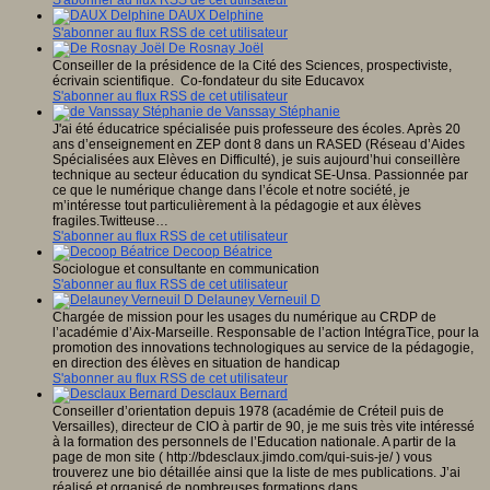
S'abonner au flux RSS de cet utilisateur
DAUX Delphine
S'abonner au flux RSS de cet utilisateur
De Rosnay Joël
Conseiller de la présidence de la Cité des Sciences, prospectiviste,
écrivain scientifique. Co-fondateur du site Educavox
S'abonner au flux RSS de cet utilisateur
de Vanssay Stéphanie
J'ai été éducatrice spécialisée puis professeure des écoles. Après 20
ans d’enseignement en ZEP dont 8 dans un RASED (Réseau d’Aides
Spécialisées aux Elèves en Difficulté), je suis aujourd’hui conseillère
technique au secteur éducation du syndicat SE-Unsa. Passionnée par
ce que le numérique change dans l’école et notre société, je
m’intéresse tout particulièrement à la pédagogie et aux élèves
fragiles.Twitteuse…
S'abonner au flux RSS de cet utilisateur
Decoop Béatrice
Sociologue et consultante en communication
S'abonner au flux RSS de cet utilisateur
Delauney Verneuil D
Chargée de mission pour les usages du numérique au CRDP de
l’académie d’Aix-Marseille. Responsable de l’action IntégraTice, pour la
promotion des innovations technologiques au service de la pédagogie,
en direction des élèves en situation de handicap
S'abonner au flux RSS de cet utilisateur
Desclaux Bernard
Conseiller d’orientation depuis 1978 (académie de Créteil puis de
Versailles), directeur de CIO à partir de 90, je me suis très vite intéressé
à la formation des personnels de l’Education nationale. A partir de la
page de mon site ( http://bdesclaux.jimdo.com/qui-suis-je/ ) vous
trouverez une bio détaillée ainsi que la liste de mes publications. J’ai
réalisé et organisé de nombreuses formations dans…