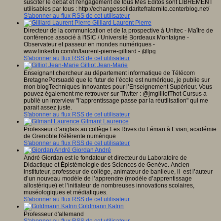
susciter le débat et l'engagement de tous Mes Editos sont LIBREMENT
utilisables par tous : http://echangessolidaritefraternite.centerblog.net/
S'abonner au flux RSS de cet utilisateur
Gilliard Laurent Pierre
Directeur de la communication et de la prospective à Unitec - Maître de
conférence associé à l'ISIC / Université Bordeaux Montaigne -
Observateur et passeur en mondes numériques -
www.linkedin.com/in/laurent-pierre-gilliard - @lpg
S'abonner au flux RSS de cet utilisateur
Gilliot Jean-Marie
Enseignant chercheur au département informatique de Télécom
BretagnePersuadé que le futur de l’école est numérique, je publie sur
mon blogTechniques Innovantes pour l’Enseignement Supérieur. Vous
pouvez également me retrouver sur Tiwtter : @jmgilliotThot Cursus a
publié un interview "l’apprentissage passe par la réutilisation" qui me
parait assez juste.
S'abonner au flux RSS de cet utilisateur
Gilmant Laurence
Professeur d’anglais au collège Les Rives du Léman à Evian, académie
de Grenoble.Référente numérique
S'abonner au flux RSS de cet utilisateur
Giordan André
André Giordan est le fondateur et directeur du Laboratoire de
Didactique et Épistémologie des Sciences de Genève. Ancien
instituteur, professeur de collège, animateur de banlieue, il est l’auteur
d’un nouveau modèle de l’apprendre (modèle d’apprentissage
allostérique) et l’initiateur de nombreuses innovations scolaires,
muséologiques et médiatiques.
S'abonner au flux RSS de cet utilisateur
Goldmann Katrin
Professeur d'allemand