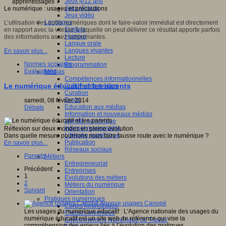
Jeux 4/12 ans
Jeux sérieux
Le numérique : usages et précautions
Jeux vidéo
Langages
L’utilisation des outils numériques dont le faire-valoir immédiat est directement
Ecriture
en rapport avec la vitesse à laquelle on peut délivrer ce résultat apporte parfois
Humour
des informations assez surprenantes.
Langue orale
Langues vivantes
En savoir plus...
Lecture
Normes scolaires
Programmation
Evaluations
Médias
Compétences informationnelles
Le numérique éducatif et les parents
Culture des médias
Curation
Droits
samedi, 08 février 2014
Education aux médias
Débats
Information et nouveaux médias
Identité numérique
Internet responsable
Réflexion sur deux mondes en pleine évolution
Littératie numérique
Dans quelle mesure pourrions nous faire fausse route avec le numérique ?
Publication
En savoir plus...
Réseaux sociaux
Parents
Métiers
Entrepreneuriat
Précédent
Entreprises
1
Evolutions des métiers
2
Métiers du numérique
Suivant
Orientation
Pratiques numériques
Agence usages Canopé
Cartes heuristiques
Les usages du numérique éducatif : L'Agence nationale des usages du
Classes inversées
numérique éducatif est un site web de référence qui vise la
Environnement Numérique de Travail
compréhension des enjeux liés à l’évolution des pratiques