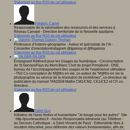
S'abonner au flux RSS de cet utilisateur
Frédéric Carret
Responsable de la valorisation des ressources et des services à
Réseau Canopé - Direction territoriale de la Nouvelle aquitaine.
S'abonner au flux RSS de cet utilisateur
Galoisy Thomas
Professeur d’histoire-géographie - Auteur et spécialiste de l’IA -
Conseiller d'orientationInstagram @tgaloisy et @thgaloisy
S'abonner au flux RSS de cet utilisateur
GILGER
Enseignant Référent pour les Usages du Numérique - Circonscription
de St Gervais/Pays du Mont-Blanc Chef de projet Primabord - DNE,
bureau de l’accompagnement des usages et de l’expérience utilisateur
–TN3 Co-concepteur de M@ths en-vie, co-auteur de "M@ths en vie la
photographie au service de la résolution de problèmes", co-directeur de
publication du manuel TANDEM Maths CM1/CM2, CE1/CE2 et CP, co-
directeur…
S'abonner au flux RSS de cet utilisateur
Gillet Guy
Initiateur de l'asso festive et humanitaire "Je bouge pour les autres" Site
: http://pourlesautres.fr - Ancien Responsable-bénévole (au Téléthon -
au Secours Catholique - à Saint Vincent de Paul) - Editorialiste libre à
vocation éducative, pour défendre des valeurs fondamentales, afin de