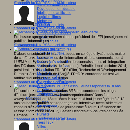
Sciences et techniques
S'abonner au flux RSS de cet utilisateur
Culture scientifique
Développement durable
Intelligence artificielle
Logiciels libres
Métavers
AnouckB
Outils et logiciels
S'abonner au flux RSS de cet utilisateur
Réalité augmentée
Archambault Jean-Pierre
Ressources sciences
Professeur agrégé de mathématiques, président de l’EPI (enseignement
Robotique
public et informatique)
Technologies
S'abonner au flux RSS de cet utilisateur
Société
Ardourel Yves
Acteurs des territoires
Ecole et structure
D'abord enseignant de mathématiques en collège et lycée, puis maître
Economie
de conférences en sciences de l'information et de la communication à
Ecosystème éducatif
l'IUFM Midi-Pyrénées (médiatisation des connaissances et l'intégration
Génération internet
des TIC dans les dispositifs de formation). Retraité depuis octobre 2014,
Handicap
président de l'association FReDD* (Film, Recherche et Développement
Mondialisation
Durable). Administrateur de l'An@é. FReDD* coordonne un festival
Normes scolaires
audiovisuel annuel sur la diffusion…
Regards sur l’Ecole
S'abonner au flux RSS de cet utilisateur
Santé
Asso. Jeunes reporters 8/18 ans
Société connectée
L'association des jeunes reporters 8/18 ans coordonne les blogs
Territoires et projets
d'écriture journalistique www.jeunesreporters8ans13ans.fr et
Territoires
www.jeunesreporters13ans18ans.fr ouverts à tout jeune âgé de 8 à 18
Europe
ans souhaitant publier ses reportages ou interviews avec l'aide et les
International
conseils d'étudiants en école de journalisme à Tours. Présidence de
Régions
l'association, créée en 2017, Gaëtan Després et Vice-Présidence Léa
Ruralité
Hernans
Territoires et projets
S'abonner au flux RSS de cet utilisateur
Tiers lieux
Villes