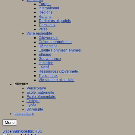
Europe
International
Régions
Ruralité
Territoires et projets
Tiers lieux
Villes
Vivre ensemble
Citoyenneté
Culture européenne
Démocratie
Egalité Hommes/Femmes
Ethique
Gouvernance
Inclusion
Laïcité
Ressources citoyenneté
Tiers - lieux
Vie scolaire et sociale
Niveaux
Périscolaire
Ecole maternelle
Ecole élémentaire
Collège
Lycée
Université
Les auteurs
Menu
S'abonner à ce flux RSS
S'informer