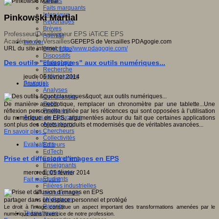
Débats
Faits marquants
Interviews
Pinkowski Martial
Reportages
Brèves
Professeur/Développeur EPS iATiCE EPS
Agenda
Académie de Versailles
GEPEPS de Versailles PDAgogie.com
Innover
URL du site internet:
http://www.pdagogie.com/
Didactique
Dispositifs
Des outils "classiques" aux outils numériques...
Pédagogie
Recherche
Technologies
jeudi, 06 février 2014
Savoir(s)
Pratiques
Analyses
Conférences
Outils
De manière anecdotique, remplacer un chronomètre par une tablette...Une
Pratiques
réflexion personnelle initiée par les réticences qui sont opposées à l’utilisation
Acteurs de l'éducation
du numérique en EPS, argumentées autour du fait que certaines applications
Animateurs
sont plus des objets reproduits et modernisés que de véritables avancées...
Chercheurs
En savoir plus...
Collectivités
Evaluations
Editeurs
EdTech
Prise et diffusion d’images en EPS
Encadrement
Enseignants
Entreprises
mercredi, 05 février 2014
Etudiants
Fait marquant
Filières industrielles
Institutionnels
Médiateurs
partager dans un espace personnel et protégé
Parents
Le droit à l’image constitue un aspect important des transformations amenées par le
Thématiques
numérique dans l’exercice de notre profession.