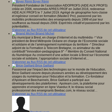
Boyer Rémi
Président-Fondateur de l’association AIDOPROFS (AIDE AUX PROFS)
créée en 2006, renommée APRES PROF en Juillet 2016, redevenue
AIDE AUX PROFS le 7 Juillet 2019. Agrégé de géographie hors-classe
et ingénieur conseil en formation (Master2 Pro), passionné par les
mobilités professionnelles des enseignants depuis 1999 et par leur
souffrance au travail depuis 2009. Esprit très créatif et passionné par les
potentialités…
S'abonner au flux RSS de cet utilisateur
Briand Michel
Elu municipal à Brest, en charge d’internet et du multimédia -* Vice
président de Brest Métropole Océane en charge de l’Economie sociale
et solidaire et de l’aménagement numérique du territoire -* Directeur
adjoint de la Formation à Telecom Bretagne, co animateur du site
contributif "innovation-pedagogique.fr" -* Membre du Conseil National
du Numérique Au croisement d’une action locale à Brest sur l’économie
sociale et solidaire, l’appropriation sociale d’internet et…
S'abonner au flux RSS de cet utilisateur
Brice Gaillard
Passionné par l'impact des technologies sur le monde de l'éducation,
Brice Gaillard oeuvre depuis plusieurs années au développement des
usages du numérique pour l'éducation et la formation. Co-fondateur
d'Apolearn et Beechannels, Brice Gaillard a participé aux
développements des plateformes : Apolearn.com, la plateforme pour
apprendre et enseigner en ligne Viaeduc.fr, le réseau social
professionnel des enseignants Beebac.com, le réseau social…
S'abonner au flux RSS de cet utilisateur