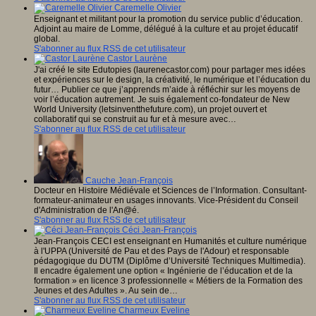
Caremelle Olivier
Enseignant et militant pour la promotion du service public d’éducation.
Adjoint au maire de Lomme, délégué à la culture et au projet éducatif
global.
S'abonner au flux RSS de cet utilisateur
Castor Laurène
J'ai créé le site Edutopies (laurenecastor.com) pour partager mes idées
et expériences sur le design, la créativité, le numérique et l’éducation du
futur… Publier ce que j’apprends m’aide à réfléchir sur les moyens de
voir l’éducation autrement. Je suis également co-fondateur de New
World University (letsinventthefuture.com), un projet ouvert et
collaboratif qui se construit au fur et à mesure avec…
S'abonner au flux RSS de cet utilisateur
Cauche Jean-François
Docteur en Histoire Médiévale et Sciences de l’Information. Consultant-
formateur-animateur en usages innovants. Vice-Président du Conseil
d'Administration de l'An@é.
S'abonner au flux RSS de cet utilisateur
Céci Jean-François
Jean-François CECI est enseignant en Humanités et culture numérique
à l'UPPA (Université de Pau et des Pays de l'Adour) et responsable
pédagogique du DUTM (Diplôme d’Université Techniques Multimedia).
Il encadre également une option « Ingénierie de l’éducation et de la
formation » en licence 3 professionnelle « Métiers de la Formation des
Jeunes et des Adultes ». Au sein de…
S'abonner au flux RSS de cet utilisateur
Charmeux Eveline