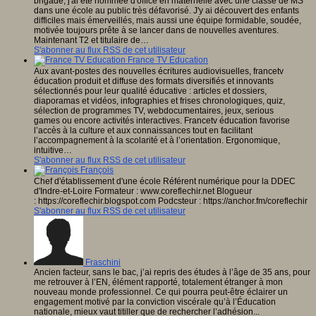
brigade, j'ai été nommée d'office en maternelle avec une classe de MS
dans une école au public très défavorisé. J'y ai découvert des enfants
difficiles mais émerveillés, mais aussi une équipe formidable, soudée,
motivée toujours prête à se lancer dans de nouvelles aventures.
Maintenant T2 et titulaire de…
S'abonner au flux RSS de cet utilisateur
France TV Education
Aux avant-postes des nouvelles écritures audiovisuelles, francetv
éducation produit et diffuse des formats diversifiés et innovants
sélectionnés pour leur qualité éducative : articles et dossiers,
diaporamas et vidéos, infographies et frises chronologiques, quiz,
sélection de programmes TV, web­documentaires, jeux, serious
games ou encore activités interactives. Francetv éducation favorise
l’accès à la culture et aux connaissances tout en facilitant
l’accompagnement à la scolarité et à l’orientation. Ergonomique,
intuitive…
S'abonner au flux RSS de cet utilisateur
François
Chef d'établissement d'une école Référent numérique pour la DDEC
d'Indre-et-Loire Formateur : www.coreflechir.net Blogueur
: https://coreflechir.blogspot.com Podcsteur : https://anchor.fm/coreflechir
S'abonner au flux RSS de cet utilisateur
Fraschini
Ancien facteur, sans le bac, j’ai repris des études à l’âge de 35 ans, pour
me retrouver à l’EN, élément rapporté, totalement étranger à mon
nouveau monde professionnel. Ce qui pourra peut-être éclairer un
engagement motivé par la conviction viscérale qu’à l’Éducation
nationale, mieux vaut titiller que de rechercher l’adhésion...