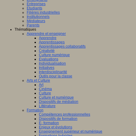
Entreprises
Etudiants
Filières industrielles
Institutionnels
Médiateurs
Parents
Thématiques
Apprendre et enseigner
Apprendre
Apprentissages
Apprentissages collaboratifs
Créativité
Culture numérique
Evaluations
Individualisation
Initiatives
Interdisciplinarité
Outils pour la classe
Arts et Culture
Art
Cinéma
Culture
Culture et numérique
Dispositifs de médiation
Littérature
Formation
Compétences professionnelles
Dispositifs de formation
E- formation
Enjeux et évolutions
Enseignement supérieur et numérique
Formations hybrides