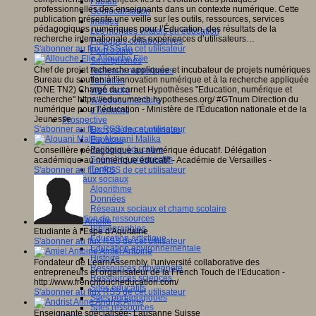
Fablab
professionnelles des enseignants dans un contexte numérique. Cette
Géolocalisation
publication présente une veille sur les outils, ressources, services
Images
pédagogiques numériques pour l’Éducation, des résultats de la
Les mondes virtuels en éducation
recherche internationale, des expériences d’utilisateurs…
Pratiques collaboratives
S'abonner au flux RSS de cet utilisateur
Podcasting
Allouche Elie
Smartphones
Chef de projet recherche appliquée et incubateur de projets numériques
Tableaux numériques
Bureau du soutien à l’innovation numérique et à la recherche appliquée
Tablettes
(DNE TN2) Chargé du carnet Hypothèses "Education, numérique et
Web radio
recherche" https://edunumrech.hypotheses.org/ #GTnum Direction du
Webdocumentaire
numérique pour l’éducation - Ministère de l'Éducation nationale et de la
eTwinning
Jeunesse
Prospective
S'abonner au flux RSS de cet utilisateur
Ecosystème numérique
Alouani Malika
Espaces
Politique éducative
Conseillère pédagogique au numérique éducatif. Délégation
Scénarios prospectifs
académique au numérique éducatif - Académie de Versailles -
Temps
S'abonner au flux RSS de cet utilisateur
Réseaux sociaux
Algorithme
Données
Réseaux sociaux et champ scolaire
Sélection de ressources
Amélie
Bibliographies
Etudiante à l'Espe d'Aquitaine
Education artistique
S'abonner au flux RSS de cet utilisateur
Education environnementale
Amiel Antoine
Histoire
Fondateur de LearnAssembly, l'université collaborative des
Ressources citoyenneté
entrepreneurs et organisateur de la French Touch de l'Education -
Ressources sciences
http://www.frenchtoucheducation.com/
Sites éducatifs
S'abonner au flux RSS de cet utilisateur
Sites pédagogiques
Andrist Anne
Sites ressources
Enseignante spécialisée- Lausanne Suisse