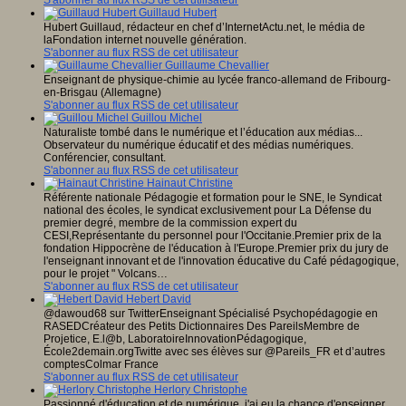
S'abonner au flux RSS de cet utilisateur
Guillaud Hubert
Hubert Guillaud, rédacteur en chef d’InternetActu.net, le média de
laFondation internet nouvelle génération.
S'abonner au flux RSS de cet utilisateur
Guillaume Chevallier
Enseignant de physique-chimie au lycée franco-allemand de Fribourg-
en-Brisgau (Allemagne)
S'abonner au flux RSS de cet utilisateur
Guillou Michel
Naturaliste tombé dans le numérique et l’éducation aux médias...
Observateur du numérique éducatif et des médias numériques.
Conférencier, consultant.
S'abonner au flux RSS de cet utilisateur
Hainaut Christine
Référente nationale Pédagogie et formation pour le SNE, le Syndicat
national des écoles, le syndicat exclusivement pour La Défense du
premier degré, membre de la commission expert du
CESI,Représentante du personnel pour l'Occitanie.Premier prix de la
fondation Hippocrène de l'éducation à l'Europe.Premier prix du jury de
l'enseignant innovant et de l'innovation éducative du Café pédagogique,
pour le projet " Volcans…
S'abonner au flux RSS de cet utilisateur
Hebert David
@dawoud68 sur TwitterEnseignant Spécialisé Psychopédagogie en
RASEDCréateur des Petits Dictionnaires Des PareilsMembre de
Projetice, E.l@b, LaboratoireInnovationPédagogique,
École2demain.orgTwitte avec ses élèves sur @Pareils_FR et d’autres
comptesColmar France
S'abonner au flux RSS de cet utilisateur
Herlory Christophe
Passionné d'éducation et de numérique, j'ai eu la chance d'enseigner