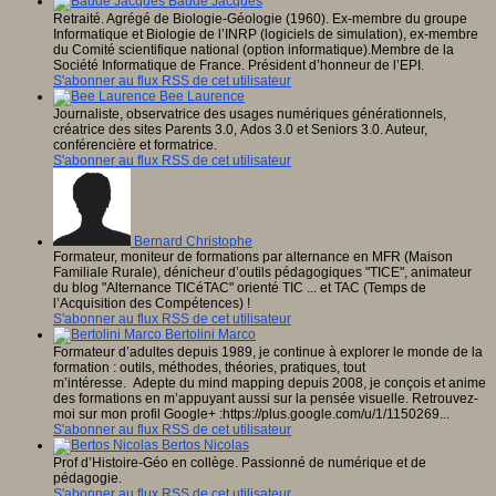
Baudé Jacques
Retraité. Agrégé de Biologie-Géologie (1960). Ex-membre du groupe
Informatique et Biologie de l’INRP (logiciels de simulation), ex-membre
du Comité scientifique national (option informatique).Membre de la
Société Informatique de France. Président d’honneur de l’EPI.
S'abonner au flux RSS de cet utilisateur
Bee Laurence
Journaliste, observatrice des usages numériques générationnels,
créatrice des sites Parents 3.0, Ados 3.0 et Seniors 3.0. Auteur,
conférencière et formatrice.
S'abonner au flux RSS de cet utilisateur
Bernard Christophe
Formateur, moniteur de formations par alternance en MFR (Maison
Familiale Rurale), dénicheur d’outils pédagogiques "TICE", animateur
du blog "Alternance TICéTAC" orienté TIC ... et TAC (Temps de
l’Acquisition des Compétences) !
S'abonner au flux RSS de cet utilisateur
Bertolini Marco
Formateur d’adultes depuis 1989, je continue à explorer le monde de la
formation : outils, méthodes, théories, pratiques, tout
m’intéresse. Adepte du mind mapping depuis 2008, je conçois et anime
des formations en m’appuyant aussi sur la pensée visuelle. Retrouvez-
moi sur mon profil Google+ :https://plus.google.com/u/1/1150269...
S'abonner au flux RSS de cet utilisateur
Bertos Nicolas
Prof d’Histoire-Géo en collège. Passionné de numérique et de
pédagogie.
S'abonner au flux RSS de cet utilisateur