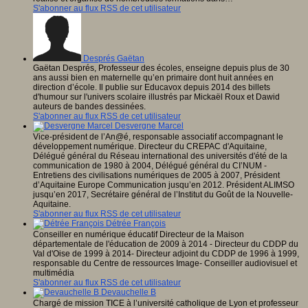
S'abonner au flux RSS de cet utilisateur
Després Gaëtan
Gaëtan Després, Professeur des écoles, enseigne depuis plus de 30
ans aussi bien en maternelle qu’en primaire dont huit années en
direction d’école. Il publie sur Educavox depuis 2014 des billets
d'humour sur l'univers scolaire illustrés par Mickaël Roux et Dawid
auteurs de bandes dessinées.
S'abonner au flux RSS de cet utilisateur
Desvergne Marcel
Vice-président de l’An@é, responsable associatif accompagnant le
développement numérique. Directeur du CREPAC d'Aquitaine,
Délégué général du Réseau international des universités d'été de la
communication de 1980 à 2004, Délégué général du CI’NUM -
Entretiens des civilisations numériques de 2005 à 2007, Président
d’Aquitaine Europe Communication jusqu’en 2012. Président ALIMSO
jusqu’en 2017, Secrétaire général de l’Institut du Goût de la Nouvelle-
Aquitaine.
S'abonner au flux RSS de cet utilisateur
Détrée François
Conseiller en numérique éducatif Directeur de la Maison
départementale de l'éducation de 2009 à 2014 - Directeur du CDDP du
Val d'Oise de 1999 à 2014- Directeur adjoint du CDDP de 1996 à 1999,
responsable du Centre de ressources Image- Conseiller audiovisuel et
multimédia
S'abonner au flux RSS de cet utilisateur
Devauchelle B
Chargé de mission TICE à l’université catholique de Lyon et professeur