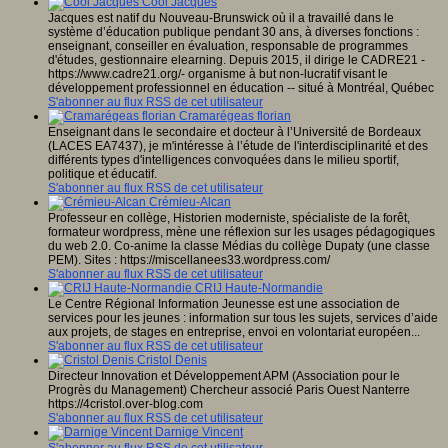
Cool Jacques
Jacques est natif du Nouveau-Brunswick où il a travaillé dans le
système d’éducation publique pendant 30 ans, à diverses fonctions :
enseignant, conseiller en évaluation, responsable de programmes
d'études, gestionnaire elearning. Depuis 2015, il dirige le CADRE21 -
https://www.cadre21.org/- organisme à but non-lucratif visant le
développement professionnel en éducation -- situé à Montréal, Québec
S'abonner au flux RSS de cet utilisateur
Cramarégeas florian
Enseignant dans le secondaire et docteur à l’Université de Bordeaux
(LACES EA7437), je m'intéresse à l’étude de l'interdisciplinarité et des
différents types d'intelligences convoquées dans le milieu sportif,
politique et éducatif.
S'abonner au flux RSS de cet utilisateur
Crémieu-Alcan
Professeur en collège, Historien moderniste, spécialiste de la forêt,
formateur wordpress, mène une réflexion sur les usages pédagogiques
du web 2.0. Co-anime la classe Médias du collège Dupaty (une classe
PEM). Sites : https://miscellanees33.wordpress.com/
S'abonner au flux RSS de cet utilisateur
CRIJ Haute-Normandie
Le Centre Régional Information Jeunesse est une association de
services pour les jeunes : information sur tous les sujets, services d’aide
aux projets, de stages en entreprise, envoi en volontariat européen...
S'abonner au flux RSS de cet utilisateur
Cristol Denis
Directeur Innovation et Développement APM (Association pour le
Progrès du Management) Chercheur associé Paris Ouest Nanterre
https://4cristol.over-blog.com
S'abonner au flux RSS de cet utilisateur
Darnige Vincent