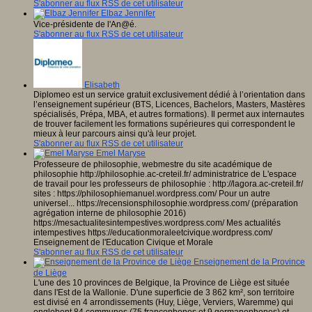
S'abonner au flux RSS de cet utilisateur
Elbaz Jennifer
Vice-présidente de l'An@é.
S'abonner au flux RSS de cet utilisateur
Elisabeth
Diplomeo est un service gratuit exclusivement dédié à l’orientation dans
l’enseignement supérieur (BTS, Licences, Bachelors, Masters, Mastères
spécialisés, Prépa, MBA, et autres formations). Il permet aux internautes
de trouver facilement les formations supérieures qui correspondent le
mieux à leur parcours ainsi qu'à leur projet.
S'abonner au flux RSS de cet utilisateur
Emel Maryse
Professeure de philosophie, webmestre du site académique de
philosophie http://philosophie.ac-creteil.fr/ administratrice de L'espace
de travail pour les professeurs de philosophie : http://lagora.ac-creteil.fr/
sites : https://philosophiemanuel.wordpress.com/ Pour un autre
universel... https://recensionsphilosophie.wordpress.com/ (préparation
agrégation interne de philosophie 2016)
https://mesactualitesintempestives.wordpress.com/ Mes actualités
intempestives https://educationmoraleetcivique.wordpress.com/
Enseignement de l'Education Civique et Morale
S'abonner au flux RSS de cet utilisateur
Enseignement de la Province
de Liège
L'une des 10 provinces de Belgique, la Province de Liège est située
dans l'Est de la Wallonie. D'une superficie de 3 862 km², son territoire
est divisé en 4 arrondissements (Huy, Liège, Verviers, Waremme) qui