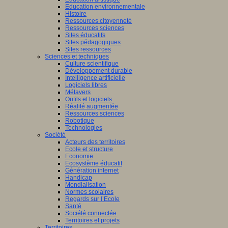
Education environnementale
Histoire
Ressources citoyenneté
Ressources sciences
Sites éducatifs
Sites pédagogiques
Sites ressources
Sciences et techniques
Culture scientifique
Développement durable
Intelligence artificielle
Logiciels libres
Métavers
Outils et logiciels
Réalité augmentée
Ressources sciences
Robotique
Technologies
Société
Acteurs des territoires
Ecole et structure
Economie
Ecosystème éducatif
Génération internet
Handicap
Mondialisation
Normes scolaires
Regards sur l’Ecole
Santé
Société connectée
Territoires et projets
Territoires