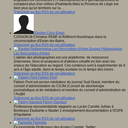
englobent 84 communes (75 francophones et 9 germanophones) et
comptent plus d'un million d'habitants.Mais la Province de Liège est
bien plus qu'un territoire sur la…
S'abonner au flux RSS de cet utilisateur
Equipe Circo Evian
COSSON M-Christine PEMF et Référent Numérique dans la
circonscription d'Evian-les-Bains.
S'abonner au flux RSS de cet utilisateur
Equipe Pédagogique
Les Rencontres d'Arles
L'atelier des photographes est une plateforme de ressources
(interviews, liens et analyses) et d'ateliers créatifs en lien avec les
enjeux de l'éducation au regard. Ces contenus sont à expérimenter de 6
ans à l'âge adulte, dans le temps scolaire ou le temps des loisirs.
S'abonner au flux RSS de cet utilisateur
Fabien Pont
Fabien Pont est ancien médiateur du journal Sud-Ouest, membre du
conseil d’administration du CDJM (Conseil de déontologie
journalistique et de médiation) et membre du conseil d’administration de
l’An@é
S'abonner au flux RSS de cet utilisateur
Fanny Gaujacq
Professeure-documentaliste stagiaire au Lycée Camille Jullian à
Bordeaux Étudiante e Master 2 enseignement documentation à l'ESPE
d'Aquitaine
S'abonner au flux RSS de cet utilisateur
Farinella
Ex-journaliste Professeur des écoles Compte Twitter: