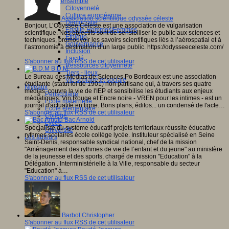
Vivre ensemble
Citoyenneté
Culture européenne
Association scientifique odyssée céleste
Démocratie
Bonjour, L’Odyssée Céleste est une association de vulgarisation
Egalité Hommes/Femmes
scientifique. Nos objectifs sont de sensibiliser le public aux sciences et
Ethique
techniques, promouvoir les savoirs scientifiques liés à l’aérospatial et à
Gouvernance
l’astronomie à destination d’un large public. https://odysseeceleste.com/
Inclusion
Laïcité
S'abonner au flux RSS de cet utilisateur
Ressources citoyenneté
B.D.M
Tiers - lieux
Le Bureau des Médias de Sciences Po Bordeaux est une association
Vie scolaire et sociale
étudiante (statut loi de 1901) non partisane qui, à travers ses quatre
Niveaux
médias, couvre la vie de l'IEP et sensibilise les étudiants aux enjeux
Périscolaire
médiatiques. Vin Rouge et Encre noire - VREN pour les intimes - est un
Ecole maternelle
journal d'actualité en ligne. Bons plans, éditos... un condensé de l'acte…
Ecole élémentaire
S'abonner au flux RSS de cet utilisateur
Collège
Bac Arnold
Lycée
Spécialiste du système éducatif projets territoriaux réussite éducative
Université
rythmes scolaires école collège lycée. Instituteur spécialisé en Seine
Les auteurs
Saint-Denis, responsable syndical national, chef de la mission
"Aménagement des rythmes de vie de l’enfant et du jeune" au ministère
de la jeunesse et des sports, chargé de mission "Education" à la
Délégation . Interministérielle à la Ville, responsable du secteur
"Education" à…
S'abonner au flux RSS de cet utilisateur
Barbot Christopher
S'abonner au flux RSS de cet utilisateur