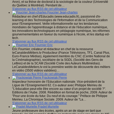
Aron), et sa thèse de doctorat à la sociologie de la couleur (Université
du Québec à Montréal). Pendant de…
S'abonner au flux RSS de cet utilisateur
Foucrier Jean-charles
Rédacteur en chef d'Educadis (www.educadis.fr), passionné d'e-
learning et des Technologies de l'Information et de la Communication
pour l'Enseignement. Veille informationnelle sur les tendances
mondiales de l'apprentissage à distance et de l'éducation numérique,
les innovations technologiques en pédagogie numérique, les réformes
gourvernementales en faveur du numérique à l'école, et les startup ed-
tech.
S'abonner au flux RSS de cet utilisateur
Fournier Eric
Eric Fournier, créateur et rédacteur en chef de la ressource
leCanaldesMétiers.tv Producteur (France Télévisions, TF1, Canal Plus,
Euro-France Médias), également membre du CNC (Centre National de
la Cinématographie), sociétaire de la SGDL (Société des Gens de
Lettres) et de la SCAM (Société Civile des Auteurs Multimédias).
LeCanaldesMetiers.tv est la première webtv de découverte des métiers
en vidéo (3500 vidéos validées)…
S'abonner au flux RSS de cet utilisateur
Frackowiak Pierre
Inspecteur honoraire de l’Education nationale. Vice-président de la
Ligue de l’Enseignement 62. Co-auteur avec Philippe Meirieu de
"L’éducation peut-elle être encore au cœur d’un projet de société ?".
Editions de l’Aube. 2008. Réédition en format de poche, 2009. Auteur de
"Pour une école du futur. Du neuf et du courage." Préface de Philippe
Meirieu. La Chronique Sociale. 2009. Auteur de "La…
S'abonner au flux RSS de cet utilisateur
Fradet Murielle
Jeune professeure des écoles, après un an de stage en tant que