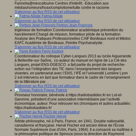
Farinella@mescafouine Centres d'intérêt: -Education aux
médias/rumeurs/hoax/complotisme/lutte contre le racisme
S'abonner au flux RSS de cet utilisateur
Fatma Alilate
S'abonner au flux RSS de cet utilisateur
Ferbos Jean-François
Ingénieur de formation Coordonnateur académique prévention du
harcèlement Chargé de mission, formateur pilote de la formation
Analyse des Pratiques Professionnelles CAIF Bordeaux nord et Médoc
EAFC Académie de Bordeaux, Peintre Psychanalyste.
S'abonner au flux RSS de cet utilisateur
Ferre Kedem
Coordonnateur du colloque Cyber-Langues 2013 au lycée Aiguerande
à Belleville-sur-Saône, co-auteur du manuel en ligne de La Clé des
Langues, projet ENS-DGESCO a fait partie du projet de recherche-
action sur l’intégration des TIC dans l’enseignement des langues
vivantes, en partenariat avec l’ENS, l’IFÉ et l’université Lumière Lyon
2 est intervenu en tant que formateur dans le cadre de l’enseignement
de la littérature par…
S'abonner au flux RSS de cet utilisateur
Figeac Patrick
Proviseur honoraire, bénévole à https://radiobastides.fr/ en Lot-et-
Garonne, président d’une association intermédiaire par l’activité
économique, auteur. Pour retrouver les chroniques et autres actualités :
https://radiobastides.fr/
S'abonner au flux RSS de cet utilisateur
Fischer Hervé
Artiste-philosophe, né à Paris, France, en 1941. Double nationalité,
canadienne et française. Hervé Fischer est ancien élève de l'École
Normale Supérieure (rue d'Ulm, Paris, 1964). Il a consacré sa maîtrise à
la philosophie politique de Spinoza (sous la direction de Raymond