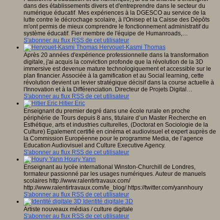
dans des établissements divers et d'entreprendre dans le secteur du
numérique éducatif. Mes expériences à la DGESCO au service de la
lutte contre le décrochage scolaire, à l'Onisep et la Caisse des Dépôts
m'ont permis de mieux comprendre le fonctionnement administratif du
système éducatif. Fier membre de l'équipe de Humanroads,…
S'abonner au flux RSS de cet utilisateur
Hervouet-Kasmi Thomas
Après 20 années d'expérience professionnelle dans la transformation
digitale, j'ai acquis la conviction profonde que la révolution de la 3D
immersive est devenue mature technologiquement et accessible sur le
plan financier. Associée à la gamification et au Social learning, cette
révolution devient un levier stratégique décisif dans la course actuelle à
l'Innovation et à la Différenciation. Directeur de Projets Digital…
S'abonner au flux RSS de cet utilisateur
Hitier Eric
Enseignant du premier degré dans une école rurale en proche
périphérie de Tours depuis 8 ans, titulaire d’un Master Recherche en
Esthétique, arts et industries culturelles, (Doctorat en Sociologie de la
Culture) Egalement certifié en cinéma et audiovisuel et expert auprès de
la Commission Européenne pour le programme Media, de l’agence
Education Audiovisuel and Culture Executive Agency.
S'abonner au flux RSS de cet utilisateur
Houry Yann
Enseignant au lycée international Winston-Churchill de Londres,
formateur passionné par les usages numériques. Auteur de manuels
scolaires http://www.ralentirtravaux.com/
http://www.ralentirtravaux.com/le_blog/ https://twitter.com/yannhoury
S'abonner au flux RSS de cet utilisateur
Identité digitale 3D
Artiste nouveaux médias / culture digitale
S'abonner au flux RSS de cet utilisateur