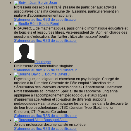
Boivin Jean
Professeur des écoles retraité, j'essaie de participer aux activités
associatives dans ma commune de l'Essonne, particulièrement en
matière d'accompagnement scolaire.
S'abonner au flux RSS de cet utilisateur
Boulle Rémi
PRAG/PRCE de mathématiques, passionné d’informatique éducative et
de logiciels et ressources libres. Vice-président de l'April en charge des
questions d'éducation. Sur Twitter : https://twitter.com/rboulle
S'abonner au flux RSS de cet utilisateur
Boulogne
Professeure documentaliste stagiaire
S'abonner au flux RSS de cet utilisateur
Bourne David J.
Psychologue, enseignant et chercheur en psychologie. Chargé de
mission à la Direction Générale de Pôle emploi / Direction de la
Sécurisation des Parcours Professionnels / Département Orientation
Professionnelle et Formation.Spécialiste de l’approche jungienne
appliquée à l’accompagnement pédagogique et aux styles
d’apprentissage.Auteur et co-auteur de différents supports
pédagogiques visant à accompagner les personnes dans la découverte
de leur type psychologique : JTSC (Jungian Type Sketching for
Children), IJTI-Process.Co-auteur…
S'abonner au flux RSS de cet utilisateur
Bousquet Aline
Je suis professeur documentaliste en collège
S'abonner au flux RSS de cet utilisateur