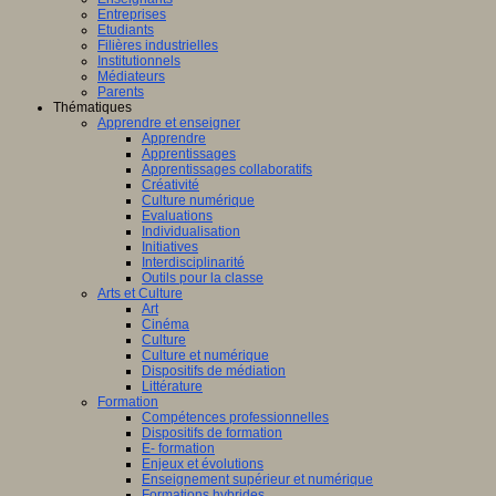
Entreprises
Etudiants
Filières industrielles
Institutionnels
Médiateurs
Parents
Thématiques
Apprendre et enseigner
Apprendre
Apprentissages
Apprentissages collaboratifs
Créativité
Culture numérique
Evaluations
Individualisation
Initiatives
Interdisciplinarité
Outils pour la classe
Arts et Culture
Art
Cinéma
Culture
Culture et numérique
Dispositifs de médiation
Littérature
Formation
Compétences professionnelles
Dispositifs de formation
E- formation
Enjeux et évolutions
Enseignement supérieur et numérique
Formations hybrides