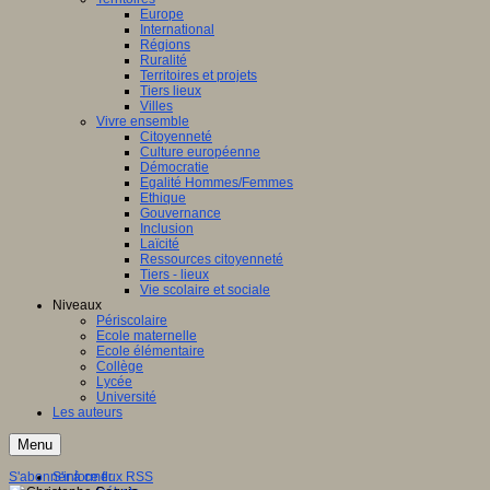
Europe
International
Régions
Ruralité
Territoires et projets
Tiers lieux
Villes
Vivre ensemble
Citoyenneté
Culture européenne
Démocratie
Egalité Hommes/Femmes
Ethique
Gouvernance
Inclusion
Laïcité
Ressources citoyenneté
Tiers - lieux
Vie scolaire et sociale
Niveaux
Périscolaire
Ecole maternelle
Ecole élémentaire
Collège
Lycée
Université
Les auteurs
Menu
S'abonner à ce flux RSS
S'informer