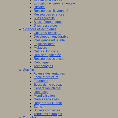
Education environnementale
Histoire
Ressources citoyenneté
Ressources sciences
Sites éducatifs
Sites pédagogiques
Sites ressources
Sciences et techniques
Culture scientifique
Développement durable
Intelligence artificielle
Logiciels libres
Métavers
Outils et logiciels
Réalité augmentée
Ressources sciences
Robotique
Technologies
Société
Acteurs des territoires
Ecole et structure
Economie
Ecosystème éducatif
Génération internet
Handicap
Mondialisation
Normes scolaires
Regards sur l’Ecole
Santé
Société connectée
Territoires et projets
Territoires