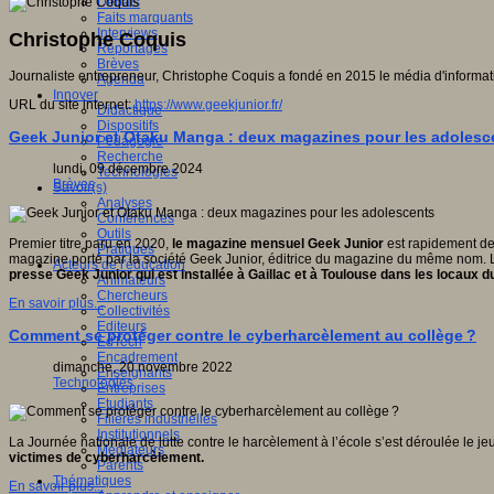
Débats
Faits marquants
Interviews
Christophe Coquis
Reportages
Brèves
Journaliste entrepreneur, Christophe Coquis a fondé en 2015 le média d'informat
Agenda
Innover
URL du site internet:
https://www.geekjunior.fr/
Didactique
Dispositifs
Geek Junior et Otaku Manga : deux magazines pour les adolesc
Pédagogie
Recherche
lundi, 09 décembre 2024
Technologies
Brèves
Savoir(s)
Analyses
Conférences
Outils
Premier titre paru en 2020,
le magazine mensuel Geek Junior
est rapidement dev
Pratiques
magazine porté par la société Geek Junior, éditrice du magazine du même nom. L’
Acteurs de l'éducation
presse Geek Junior qui est installée à Gaillac et à Toulouse dans les locaux 
Animateurs
Chercheurs
En savoir plus...
Collectivités
Editeurs
Comment se protéger contre le cyberharcèlement au collège ?
EdTech
Encadrement
dimanche, 20 novembre 2022
Enseignants
Technologies
Entreprises
Etudiants
Filières industrielles
Institutionnels
La Journée nationale de lutte contre le harcèlement à l’école s’est déroulée le 
Médiateurs
victimes de cyberharcèlement.
Parents
Thématiques
En savoir plus...