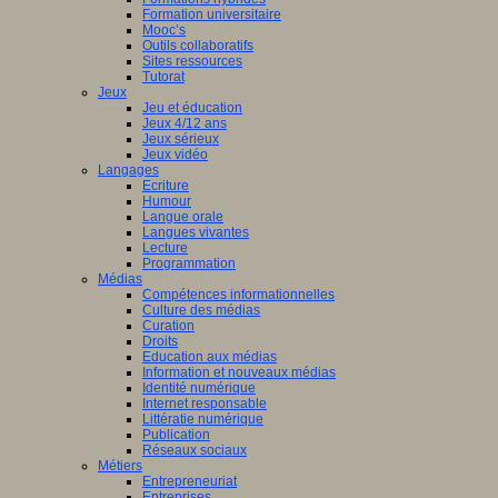
Formation universitaire
Mooc’s
Outils collaboratifs
Sites ressources
Tutorat
Jeux
Jeu et éducation
Jeux 4/12 ans
Jeux sérieux
Jeux vidéo
Langages
Ecriture
Humour
Langue orale
Langues vivantes
Lecture
Programmation
Médias
Compétences informationnelles
Culture des médias
Curation
Droits
Education aux médias
Information et nouveaux médias
Identité numérique
Internet responsable
Littératie numérique
Publication
Réseaux sociaux
Métiers
Entrepreneuriat
Entreprises