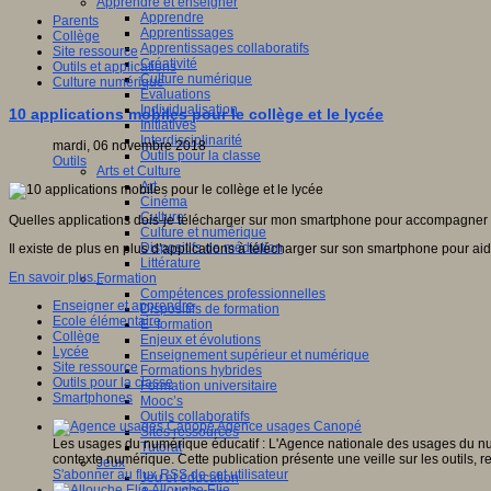
Apprendre et enseigner
Apprendre
Parents
Apprentissages
Collège
Apprentissages collaboratifs
Site ressource
Créativité
Outils et applications
Culture numérique
Culture numérique
Evaluations
Individualisation
10 applications mobiles pour le collège et le lycée
Initiatives
Interdisciplinarité
mardi, 06 novembre 2018
Outils pour la classe
Outils
Arts et Culture
Art
Cinéma
Culture
Quelles applications dois-je télécharger sur mon smartphone pour accompagner mon
Culture et numérique
Dispositifs de médiation
Il existe de plus en plus d’applications à télécharger sur son smartphone pour aider
Littérature
En savoir plus...
Formation
Compétences professionnelles
Enseigner et apprendre
Dispositifs de formation
Ecole élémentaire
E- formation
Collège
Enjeux et évolutions
Lycée
Enseignement supérieur et numérique
Site ressource
Formations hybrides
Outils pour la classe
Formation universitaire
Smartphones
Mooc’s
Outils collaboratifs
Agence usages Canopé
Sites ressources
Les usages du numérique éducatif : L'Agence nationale des usages du num
Tutorat
contexte numérique. Cette publication présente une veille sur les outils,
Jeux
S'abonner au flux RSS de cet utilisateur
Jeu et éducation
Allouche Elie