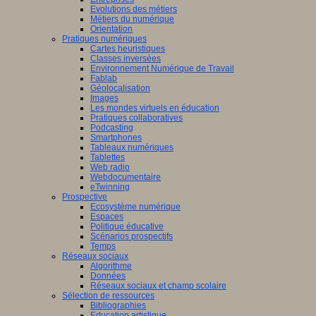
Evolutions des métiers
Métiers du numérique
Orientation
Pratiques numériques
Cartes heuristiques
Classes inversées
Environnement Numérique de Travail
Fablab
Géolocalisation
Images
Les mondes virtuels en éducation
Pratiques collaboratives
Podcasting
Smartphones
Tableaux numériques
Tablettes
Web radio
Webdocumentaire
eTwinning
Prospective
Ecosystème numérique
Espaces
Politique éducative
Scénarios prospectifs
Temps
Réseaux sociaux
Algorithme
Données
Réseaux sociaux et champ scolaire
Sélection de ressources
Bibliographies
Education artistique