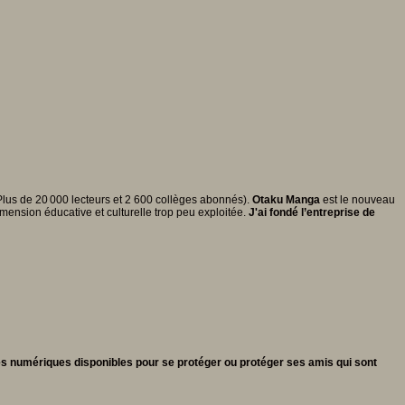
Plus de 20 000 lecteurs et 2 600 collèges abonnés).
Otaku Manga
est le nouveau
ension éducative et culturelle trop peu exploitée.
J'ai fondé l’entreprise de
es numériques disponibles
pour se protéger ou protéger ses amis qui sont