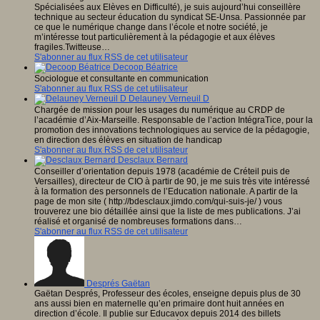
Spécialisées aux Elèves en Difficulté), je suis aujourd’hui conseillère
technique au secteur éducation du syndicat SE-Unsa. Passionnée par
ce que le numérique change dans l’école et notre société, je
m’intéresse tout particulièrement à la pédagogie et aux élèves
fragiles.Twitteuse…
S'abonner au flux RSS de cet utilisateur
Decoop Béatrice
Sociologue et consultante en communication
S'abonner au flux RSS de cet utilisateur
Delauney Verneuil D
Chargée de mission pour les usages du numérique au CRDP de
l’académie d’Aix-Marseille. Responsable de l’action IntégraTice, pour la
promotion des innovations technologiques au service de la pédagogie,
en direction des élèves en situation de handicap
S'abonner au flux RSS de cet utilisateur
Desclaux Bernard
Conseiller d’orientation depuis 1978 (académie de Créteil puis de
Versailles), directeur de CIO à partir de 90, je me suis très vite intéressé
à la formation des personnels de l’Education nationale. A partir de la
page de mon site ( http://bdesclaux.jimdo.com/qui-suis-je/ ) vous
trouverez une bio détaillée ainsi que la liste de mes publications. J’ai
réalisé et organisé de nombreuses formations dans…
S'abonner au flux RSS de cet utilisateur
Després Gaëtan
Gaëtan Després, Professeur des écoles, enseigne depuis plus de 30
ans aussi bien en maternelle qu’en primaire dont huit années en
direction d’école. Il publie sur Educavox depuis 2014 des billets