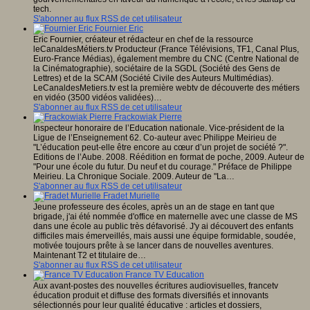
tech.
S'abonner au flux RSS de cet utilisateur
Fournier Eric
Eric Fournier, créateur et rédacteur en chef de la ressource
leCanaldesMétiers.tv Producteur (France Télévisions, TF1, Canal Plus,
Euro-France Médias), également membre du CNC (Centre National de
la Cinématographie), sociétaire de la SGDL (Société des Gens de
Lettres) et de la SCAM (Société Civile des Auteurs Multimédias).
LeCanaldesMetiers.tv est la première webtv de découverte des métiers
en vidéo (3500 vidéos validées)…
S'abonner au flux RSS de cet utilisateur
Frackowiak Pierre
Inspecteur honoraire de l’Education nationale. Vice-président de la
Ligue de l’Enseignement 62. Co-auteur avec Philippe Meirieu de
"L’éducation peut-elle être encore au cœur d’un projet de société ?".
Editions de l’Aube. 2008. Réédition en format de poche, 2009. Auteur de
"Pour une école du futur. Du neuf et du courage." Préface de Philippe
Meirieu. La Chronique Sociale. 2009. Auteur de "La…
S'abonner au flux RSS de cet utilisateur
Fradet Murielle
Jeune professeure des écoles, après un an de stage en tant que
brigade, j'ai été nommée d'office en maternelle avec une classe de MS
dans une école au public très défavorisé. J'y ai découvert des enfants
difficiles mais émerveillés, mais aussi une équipe formidable, soudée,
motivée toujours prête à se lancer dans de nouvelles aventures.
Maintenant T2 et titulaire de…
S'abonner au flux RSS de cet utilisateur
France TV Education
Aux avant-postes des nouvelles écritures audiovisuelles, francetv
éducation produit et diffuse des formats diversifiés et innovants
sélectionnés pour leur qualité éducative : articles et dossiers,