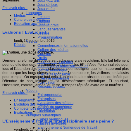
septembre.
Jeux 4/12 ans
Jeux sérieux
En savoir plus...
Jeux vidéo
Langages
Médias
Ecriture
Culture des médias
Humour
Education aux médias
Langue orale
Langues vivantes
Evaluons ! Evaluons !
Lecture
Programmation
lundi, 12 septembre 2016
Médias
Débats
Compétences informationnelles
Culture des médias
Curation
Droits
Derrière la réforme du collège se cache une vraie révolution. Elle fait tellement
Education aux médias
peur qu’elle demeure dissimulée. On brandit les EPI, l’Aide Personnalisée pour
Information et nouveaux médias
tous et l'abandon des lettres classiques pour souligner que l’on n’apprend plus
Identité numérique
rien ou que les bons élèves sont, « une fois encore », les victimes, les laissés
Internet responsable
pour compte. On masque tout cela d’un vocabulaire abscons encore inédit par
Littératie numérique
l’étendue de son lexique et sa désespérance sémiotique. Et pourtant,
Publication
l’institution, comme l’armée, du reste, n’est pas réputée avare en la matière !
Réseaux sociaux
Métiers
En savoir plus...
Entrepreneuriat
Entreprises
Enseignants
Evolutions des métiers
Evolution des métiers
Métiers du numérique
Compétences professionnelles
Orientation
Evaluations
Pratiques numériques
Cartes heuristiques
L’Enseignement Pratique Interdisciplinaire sans peine ?
Classes inversées
Environnement Numérique de Travail
vendredi, 17 juin 2016