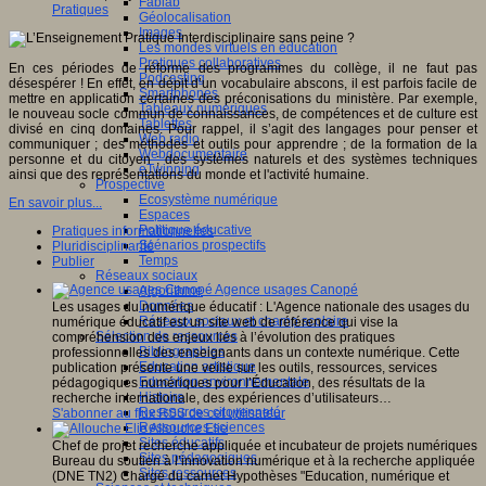
Fablab
Pratiques
Géolocalisation
Images
Les mondes virtuels en éducation
Pratiques collaboratives
En ces périodes de réforme des programmes du collège, il ne faut pas
Podcasting
désespérer ! En effet, en dépit d’un vocabulaire abscons, il est parfois facile de
Smartphones
mettre en application certaines des préconisations du ministère. Par exemple,
Tableaux numériques
le nouveau socle commun de connaissances, de compétences et de culture est
Tablettes
divisé en cinq domaines. Pour rappel, il s’agit des langages pour penser et
Web radio
communiquer ; des méthodes et outils pour apprendre ; de la formation de la
Webdocumentaire
personne et du citoyen ; des systèmes naturels et des systèmes techniques
eTwinning
ainsi que des représentations du monde et l'activité humaine.
Prospective
Ecosystème numérique
En savoir plus...
Espaces
Politique éducative
Pratiques informationnelles
Scénarios prospectifs
Pluridisciplinarité
Temps
Publier
Réseaux sociaux
Agence usages Canopé
Algorithme
Données
Les usages du numérique éducatif : L'Agence nationale des usages du
Réseaux sociaux et champ scolaire
numérique éducatif est un site web de référence qui vise la
Sélection de ressources
compréhension des enjeux liés à l’évolution des pratiques
Bibliographies
professionnelles des enseignants dans un contexte numérique. Cette
Education artistique
publication présente une veille sur les outils, ressources, services
Education environnementale
pédagogiques numériques pour l’Éducation, des résultats de la
Histoire
recherche internationale, des expériences d’utilisateurs…
Ressources citoyenneté
S'abonner au flux RSS de cet utilisateur
Ressources sciences
Allouche Elie
Sites éducatifs
Chef de projet recherche appliquée et incubateur de projets numériques
Sites pédagogiques
Bureau du soutien à l’innovation numérique et à la recherche appliquée
Sites ressources
(DNE TN2) Chargé du carnet Hypothèses "Education, numérique et