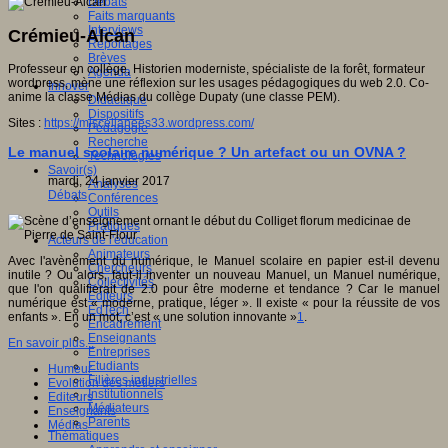
Débats
Faits marquants
Interviews
Crémieu-Alcan
Reportages
Brèves
Professeur en collège, Historien moderniste, spécialiste de la forêt, formateur
Agenda
wordpress, mène une réflexion sur les usages pédagogiques du web 2.0. Co-
Innover
anime la classe Médias du collège Dupaty (une classe PEM).
Didactique
Dispositifs
Sites :
https://miscellanees33.wordpress.com/
Pédagogie
Recherche
Le manuel scolaire numérique ? Un artefact ou un OVNA ?
Technologies
Savoir(s)
mardi, 24 janvier 2017
Analyses
Débats
Conférences
Outils
Pratiques
Acteurs de l'éducation
Animateurs
Avec l'avènement du numérique, le Manuel scolaire en papier est-il devenu
Chercheurs
inutile ? Ou alors, faut-il inventer un nouveau Manuel, un Manuel numérique,
Collectivités
que l'on qualifierait de 2.0 pour être moderne et tendance ? Car le manuel
Editeurs
numérique est « moderne, pratique, léger ». Il existe « pour la réussite de vos
EdTech
enfants ». En un mot, c’est « une solution innovante »
1
.
Encadrement
Enseignants
En savoir plus...
Entreprises
Etudiants
Humeur
Filières industrielles
Evolution des métiers
Institutionnels
Editeurs
Médiateurs
Enseignants
Parents
Médias
Thématiques