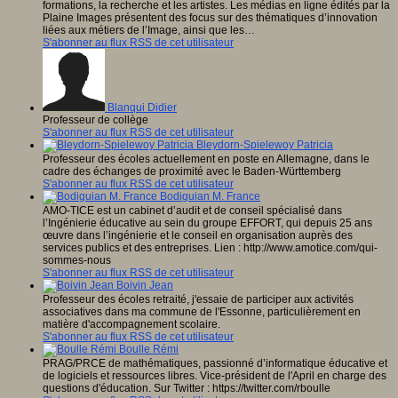
formations, la recherche et les artistes. Les médias en ligne édités par la
Plaine Images présentent des focus sur des thématiques d’innovation
liées aux métiers de l’Image, ainsi que les…
S'abonner au flux RSS de cet utilisateur
Blanqui Didier
Professeur de collège
S'abonner au flux RSS de cet utilisateur
Bleydorn-Spielewoy Patricia
Professeur des écoles actuellement en poste en Allemagne, dans le
cadre des échanges de proximité avec le Baden-Württemberg
S'abonner au flux RSS de cet utilisateur
Bodiguian M. France
AMO-TICE est un cabinet d’audit et de conseil spécialisé dans
l’Ingénierie éducative au sein du groupe EFFORT, qui depuis 25 ans
œuvre dans l’ingénierie et le conseil en organisation auprès des
services publics et des entreprises. Lien : http://www.amotice.com/qui-
sommes-nous
S'abonner au flux RSS de cet utilisateur
Boivin Jean
Professeur des écoles retraité, j'essaie de participer aux activités
associatives dans ma commune de l'Essonne, particulièrement en
matière d'accompagnement scolaire.
S'abonner au flux RSS de cet utilisateur
Boulle Rémi
PRAG/PRCE de mathématiques, passionné d’informatique éducative et
de logiciels et ressources libres. Vice-président de l'April en charge des
questions d'éducation. Sur Twitter : https://twitter.com/rboulle