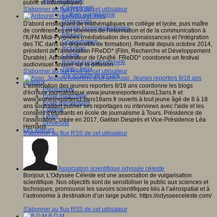
Vivre ensemble
public et informatique)
Citoyenneté
S'abonner au flux RSS de cet utilisateur
Culture européenne
Ardourel Yves
Démocratie
D'abord enseignant de mathématiques en collège et lycée, puis maître
Egalité Hommes/Femmes
de conférences en sciences de l'information et de la communication à
Ethique
l'IUFM Midi-Pyrénées (médiatisation des connaissances et l'intégration
Gouvernance
des TIC dans les dispositifs de formation). Retraité depuis octobre 2014,
Inclusion
président de l'association FReDD* (Film, Recherche et Développement
Laïcité
Durable). Administrateur de l'An@é. FReDD* coordonne un festival
Ressources citoyenneté
audiovisuel annuel sur la diffusion…
Tiers - lieux
S'abonner au flux RSS de cet utilisateur
Vie scolaire et sociale
Asso. Jeunes reporters 8/18 ans
Niveaux
L'association des jeunes reporters 8/18 ans coordonne les blogs
Périscolaire
d'écriture journalistique www.jeunesreporters8ans13ans.fr et
Ecole maternelle
www.jeunesreporters13ans18ans.fr ouverts à tout jeune âgé de 8 à 18
Ecole élémentaire
ans souhaitant publier ses reportages ou interviews avec l'aide et les
Collège
conseils d'étudiants en école de journalisme à Tours. Présidence de
Lycée
l'association, créée en 2017, Gaëtan Després et Vice-Présidence Léa
Université
Hernans
Les auteurs
S'abonner au flux RSS de cet utilisateur
Association scientifique odyssée céleste
Bonjour, L’Odyssée Céleste est une association de vulgarisation
scientifique. Nos objectifs sont de sensibiliser le public aux sciences et
techniques, promouvoir les savoirs scientifiques liés à l’aérospatial et à
l’astronomie à destination d’un large public. https://odysseeceleste.com/
S'abonner au flux RSS de cet utilisateur
B.D.M