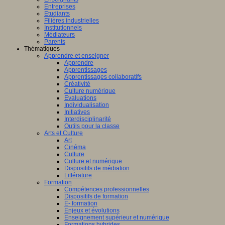
Entreprises
Etudiants
Filières industrielles
Institutionnels
Médiateurs
Parents
Thématiques
Apprendre et enseigner
Apprendre
Apprentissages
Apprentissages collaboratifs
Créativité
Culture numérique
Evaluations
Individualisation
Initiatives
Interdisciplinarité
Outils pour la classe
Arts et Culture
Art
Cinéma
Culture
Culture et numérique
Dispositifs de médiation
Littérature
Formation
Compétences professionnelles
Dispositifs de formation
E- formation
Enjeux et évolutions
Enseignement supérieur et numérique
Formations hybrides