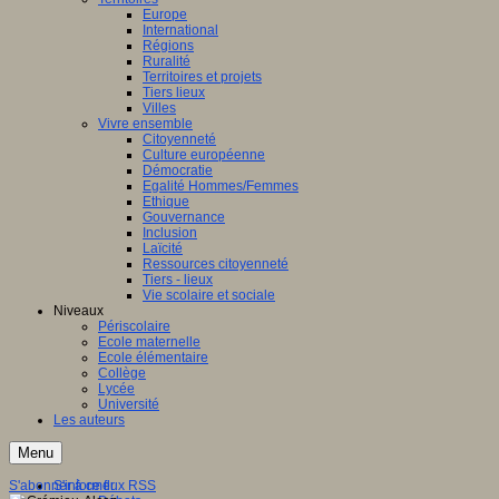
Europe
International
Régions
Ruralité
Territoires et projets
Tiers lieux
Villes
Vivre ensemble
Citoyenneté
Culture européenne
Démocratie
Egalité Hommes/Femmes
Ethique
Gouvernance
Inclusion
Laïcité
Ressources citoyenneté
Tiers - lieux
Vie scolaire et sociale
Niveaux
Périscolaire
Ecole maternelle
Ecole élémentaire
Collège
Lycée
Université
Les auteurs
Menu
S'abonner à ce flux RSS
S'informer