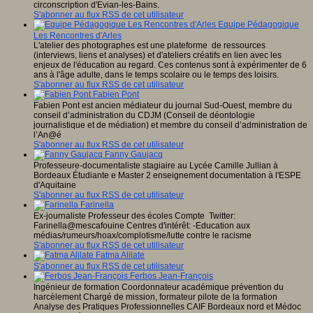
circonscription d'Evian-les-Bains.
S'abonner au flux RSS de cet utilisateur
Equipe Pédagogique
Les Rencontres d'Arles
L'atelier des photographes est une plateforme de ressources
(interviews, liens et analyses) et d'ateliers créatifs en lien avec les
enjeux de l'éducation au regard. Ces contenus sont à expérimenter de 6
ans à l'âge adulte, dans le temps scolaire ou le temps des loisirs.
S'abonner au flux RSS de cet utilisateur
Fabien Pont
Fabien Pont est ancien médiateur du journal Sud-Ouest, membre du
conseil d’administration du CDJM (Conseil de déontologie
journalistique et de médiation) et membre du conseil d’administration de
l’An@é
S'abonner au flux RSS de cet utilisateur
Fanny Gaujacq
Professeure-documentaliste stagiaire au Lycée Camille Jullian à
Bordeaux Étudiante e Master 2 enseignement documentation à l'ESPE
d'Aquitaine
S'abonner au flux RSS de cet utilisateur
Farinella
Ex-journaliste Professeur des écoles Compte Twitter:
Farinella@mescafouine Centres d'intérêt: -Education aux
médias/rumeurs/hoax/complotisme/lutte contre le racisme
S'abonner au flux RSS de cet utilisateur
Fatma Alilate
S'abonner au flux RSS de cet utilisateur
Ferbos Jean-François
Ingénieur de formation Coordonnateur académique prévention du
harcèlement Chargé de mission, formateur pilote de la formation
Analyse des Pratiques Professionnelles CAIF Bordeaux nord et Médoc