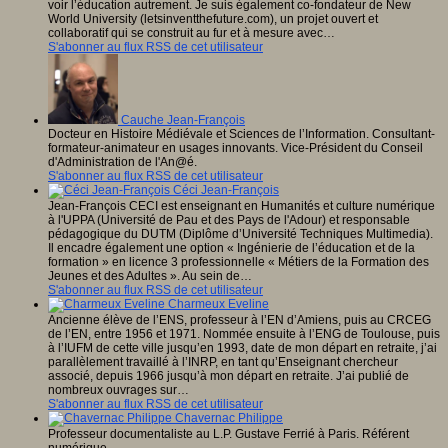
voir l’éducation autrement. Je suis également co-fondateur de New
World University (letsinventthefuture.com), un projet ouvert et
collaboratif qui se construit au fur et à mesure avec…
S'abonner au flux RSS de cet utilisateur
Cauche Jean-François
Docteur en Histoire Médiévale et Sciences de l’Information. Consultant-
formateur-animateur en usages innovants. Vice-Président du Conseil
d'Administration de l'An@é.
S'abonner au flux RSS de cet utilisateur
Céci Jean-François
Jean-François CECI est enseignant en Humanités et culture numérique
à l'UPPA (Université de Pau et des Pays de l'Adour) et responsable
pédagogique du DUTM (Diplôme d’Université Techniques Multimedia).
Il encadre également une option « Ingénierie de l’éducation et de la
formation » en licence 3 professionnelle « Métiers de la Formation des
Jeunes et des Adultes ». Au sein de…
S'abonner au flux RSS de cet utilisateur
Charmeux Eveline
Ancienne élève de l’ENS, professeur à l’EN d’Amiens, puis au CRCEG
de l’EN, entre 1956 et 1971. Nommée ensuite à l’ENG de Toulouse, puis
à l’IUFM de cette ville jusqu’en 1993, date de mon départ en retraite, j’ai
parallèlement travaillé à l’INRP, en tant qu’Enseignant chercheur
associé, depuis 1966 jusqu’à mon départ en retraite. J’ai publié de
nombreux ouvrages sur…
S'abonner au flux RSS de cet utilisateur
Chavernac Philippe
Professeur documentaliste au L.P. Gustave Ferrié à Paris. Référent