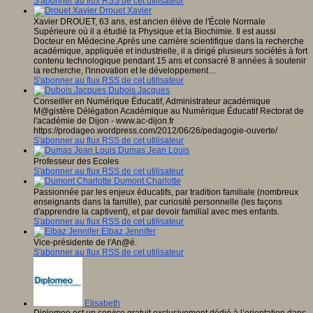
S'abonner au flux RSS de cet utilisateur
Drouet Xavier
Xavier DROUET, 63 ans, est ancien élève de l'École Normale
Supérieure où il a étudié la Physique et la Biochimie. Il est aussi
Docteur en Médecine.Après une carrière scientifique dans la recherche
académique, appliquée et industrielle, il a dirigé plusieurs sociétés à fort
contenu technologique pendant 15 ans et consacré 8 années à soutenir
la recherche, l'innovation et le développement…
S'abonner au flux RSS de cet utilisateur
Dubois Jacques
Conseiller en Numérique Éducatif, Administrateur académique
M@gistère Délégation Académique au Numérique Éducatif Rectorat de
l'académie de Dijon - www.ac-dijon.fr
https://prodageo.wordpress.com/2012/06/26/pedagogie-ouverte/
S'abonner au flux RSS de cet utilisateur
Dumas Jean Louis
Professeur des Ecoles
S'abonner au flux RSS de cet utilisateur
Dumont Charlotte
Passionnée par les enjeux éducatifs, par tradition familiale (nombreux
enseignants dans la famille), par curiosité personnelle (les façons
d'apprendre la captivent), et par devoir familial avec mes enfants.
S'abonner au flux RSS de cet utilisateur
Elbaz Jennifer
Vice-présidente de l'An@é.
S'abonner au flux RSS de cet utilisateur
Elisabeth