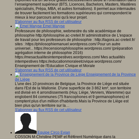
Diplomeo est un service gratuit exclusivement dédié à l’orientation dans
l’enseignement supérieur (BTS, Licences, Bachelors, Masters, Mastères
spécialisés, Prépa, MBA, et autres formations). Il permet aux internautes
de trouver facilement les formations supérieures qui correspondent le
mieux à leur parcours ainsi qu'à leur projet.
S'abonner au flux RSS de cet utilisateur
Emel Maryse
Professeure de philosophie, webmestre du site académique de
philosophie http://philosophie.ac-creteil.fr/ administratrice de L'espace
de travail pour les professeurs de philosophie : http://lagora.ac-creteil.fr/
sites : https://philosophiemanuel.wordpress.com/ Pour un autre
universel... https://recensionsphilosophie.wordpress.com/ (préparation
agrégation interne de philosophie 2016)
https://mesactualitesintempestives.wordpress.com/ Mes actualités
intempestives https://educationmoraleetcivique.wordpress.com/
Enseignement de l'Education Civique et Morale
S'abonner au flux RSS de cet utilisateur
Enseignement de la Province
de Liège
L'une des 10 provinces de Belgique, la Province de Liège est située
dans l'Est de la Wallonie. D'une superficie de 3 862 km², son territoire
est divisé en 4 arrondissements (Huy, Liège, Verviers, Waremme) qui
englobent 84 communes (75 francophones et 9 germanophones) et
comptent plus d'un million d'habitants.Mais la Province de Liège est
bien plus qu'un territoire sur la…
S'abonner au flux RSS de cet utilisateur
Equipe Circo Evian
COSSON M-Christine PEMF et Référent Numérique dans la