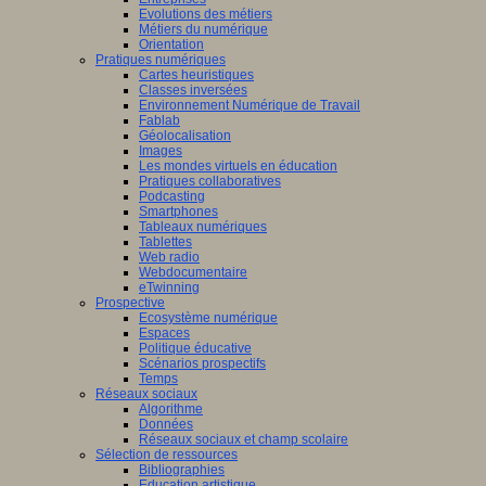
Evolutions des métiers
Métiers du numérique
Orientation
Pratiques numériques
Cartes heuristiques
Classes inversées
Environnement Numérique de Travail
Fablab
Géolocalisation
Images
Les mondes virtuels en éducation
Pratiques collaboratives
Podcasting
Smartphones
Tableaux numériques
Tablettes
Web radio
Webdocumentaire
eTwinning
Prospective
Ecosystème numérique
Espaces
Politique éducative
Scénarios prospectifs
Temps
Réseaux sociaux
Algorithme
Données
Réseaux sociaux et champ scolaire
Sélection de ressources
Bibliographies
Education artistique