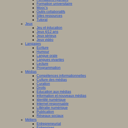
Formation universitaire
Mooc’s
Outils collaboratifs
Sites ressources
Tutorat
Jeux
Jeu et éducation
Jeux 4/12 ans
Jeux sérieux
Jeux vidéo
Langages
Ecriture
Humour
Langue orale
Langues vivantes
Lecture
Programmation
Médias
Compétences informationnelles
Culture des médias
Curation
Droits
Education aux médias
Information et nouveaux médias
Identité numérique
Internet responsable
Littératie numérique
Publication
Réseaux sociaux
Métiers
Entrepreneuriat
Entreprises