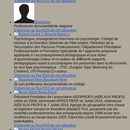
S'abonner au flux RSS de cet utilisateur
Boulogne
Professeure documentaliste stagiaire
S'abonner au flux RSS de cet utilisateur
Bourne David J.
Psychologue, enseignant et chercheur en psychologie. Chargé de
mission à la Direction Générale de Pôle emploi / Direction de la
Sécurisation des Parcours Professionnels / Département Orientation
Professionnelle et Formation.Spécialiste de l’approche jungienne
appliquée à l’accompagnement pédagogique et aux styles
d’apprentissage.Auteur et co-auteur de différents supports
pédagogiques visant à accompagner les personnes dans la découverte
de leur type psychologique : JTSC (Jungian Type Sketching for
Children), IJTI-Process.Co-auteur…
S'abonner au flux RSS de cet utilisateur
Bousquet Aline
Je suis professeur documentaliste en collège
S'abonner au flux RSS de cet utilisateur
Boyer Rémi
Président-Fondateur de l’association AIDOPROFS (AIDE AUX PROFS)
créée en 2006, renommée APRES PROF en Juillet 2016, redevenue
AIDE AUX PROFS le 7 Juillet 2019. Agrégé de géographie hors-classe
et ingénieur conseil en formation (Master2 Pro), passionné par les
mobilités professionnelles des enseignants depuis 1999 et par leur
souffrance au travail depuis 2009. Esprit très créatif et passionné par les
potentialités…
S'abonner au flux RSS de cet utilisateur
Briand Michel