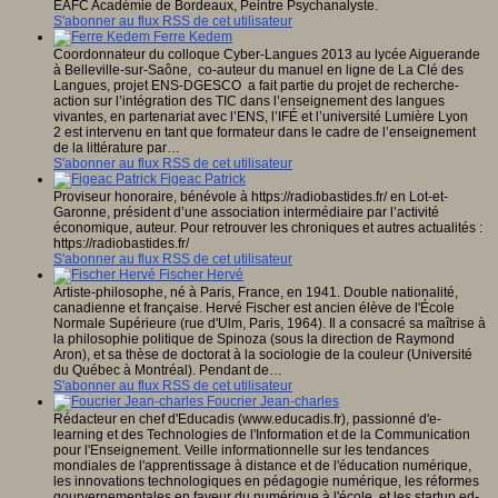
EAFC Académie de Bordeaux, Peintre Psychanalyste.
S'abonner au flux RSS de cet utilisateur
Ferre Kedem
Coordonnateur du colloque Cyber-Langues 2013 au lycée Aiguerande
à Belleville-sur-Saône, co-auteur du manuel en ligne de La Clé des
Langues, projet ENS-DGESCO a fait partie du projet de recherche-
action sur l’intégration des TIC dans l’enseignement des langues
vivantes, en partenariat avec l’ENS, l’IFÉ et l’université Lumière Lyon
2 est intervenu en tant que formateur dans le cadre de l’enseignement
de la littérature par…
S'abonner au flux RSS de cet utilisateur
Figeac Patrick
Proviseur honoraire, bénévole à https://radiobastides.fr/ en Lot-et-
Garonne, président d’une association intermédiaire par l’activité
économique, auteur. Pour retrouver les chroniques et autres actualités :
https://radiobastides.fr/
S'abonner au flux RSS de cet utilisateur
Fischer Hervé
Artiste-philosophe, né à Paris, France, en 1941. Double nationalité,
canadienne et française. Hervé Fischer est ancien élève de l'École
Normale Supérieure (rue d'Ulm, Paris, 1964). Il a consacré sa maîtrise à
la philosophie politique de Spinoza (sous la direction de Raymond
Aron), et sa thèse de doctorat à la sociologie de la couleur (Université
du Québec à Montréal). Pendant de…
S'abonner au flux RSS de cet utilisateur
Foucrier Jean-charles
Rédacteur en chef d'Educadis (www.educadis.fr), passionné d'e-
learning et des Technologies de l'Information et de la Communication
pour l'Enseignement. Veille informationnelle sur les tendances
mondiales de l'apprentissage à distance et de l'éducation numérique,
les innovations technologiques en pédagogie numérique, les réformes
gourvernementales en faveur du numérique à l'école, et les startup ed-