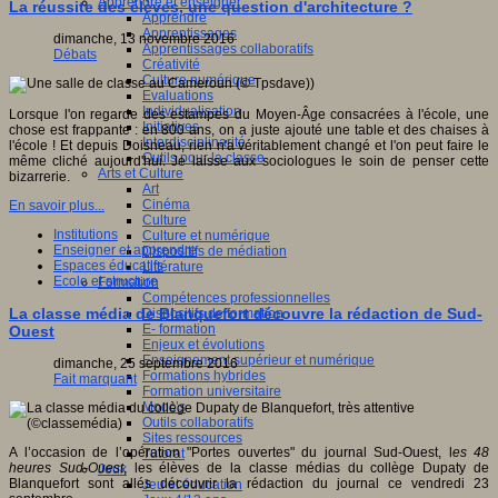
Apprendre et enseigner
La réussite des élèves, une question d'architecture ?
Apprendre
Apprentissages
dimanche, 13 novembre 2016
Apprentissages collaboratifs
Débats
Créativité
Culture numérique
Evaluations
Individualisation
Lorsque l'on regarde des estampes du Moyen-Âge consacrées à l'école, une
Initiatives
chose est frappante : en 800 ans, on a juste ajouté une table et des chaises à
Interdisciplinarité
l'école ! Et depuis Doisneau, rien n'a véritablement changé et l'on peut faire le
Outils pour la classe
même cliché aujourd'hui. Je laisse aux sociologues le soin de penser cette
Arts et Culture
bizarrerie.
Art
Cinéma
En savoir plus...
Culture
Institutions
Culture et numérique
Enseigner et apprendre
Dispositifs de médiation
Espaces éducatifs
Littérature
Ecole et structure
Formation
Compétences professionnelles
La classe média de Blanquefort découvre la rédaction de Sud-
Dispositifs de formation
E- formation
Ouest
Enjeux et évolutions
Enseignement supérieur et numérique
dimanche, 25 septembre 2016
Formations hybrides
Fait marquant
Formation universitaire
Mooc’s
Outils collaboratifs
Sites ressources
A l’occasion de l’opération "Portes ouvertes" du journal Sud-Ouest, l
es 48
Tutorat
heures Sud-Ouest
, les élèves de la classe médias du collège Dupaty de
Jeux
Blanquefort sont allés découvrir la rédaction du journal ce vendredi 23
Jeu et éducation