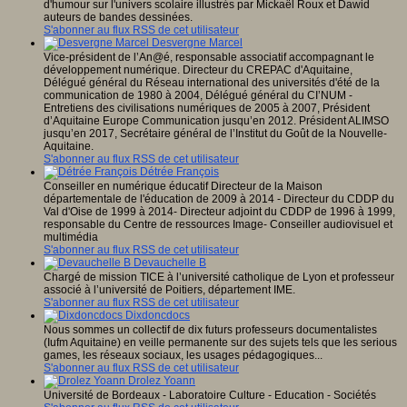
d'humour sur l'univers scolaire illustrés par Mickaël Roux et Dawid
auteurs de bandes dessinées.
S'abonner au flux RSS de cet utilisateur
Desvergne Marcel
Vice-président de l’An@é, responsable associatif accompagnant le
développement numérique. Directeur du CREPAC d'Aquitaine,
Délégué général du Réseau international des universités d'été de la
communication de 1980 à 2004, Délégué général du CI’NUM -
Entretiens des civilisations numériques de 2005 à 2007, Président
d’Aquitaine Europe Communication jusqu’en 2012. Président ALIMSO
jusqu’en 2017, Secrétaire général de l’Institut du Goût de la Nouvelle-
Aquitaine.
S'abonner au flux RSS de cet utilisateur
Détrée François
Conseiller en numérique éducatif Directeur de la Maison
départementale de l'éducation de 2009 à 2014 - Directeur du CDDP du
Val d'Oise de 1999 à 2014- Directeur adjoint du CDDP de 1996 à 1999,
responsable du Centre de ressources Image- Conseiller audiovisuel et
multimédia
S'abonner au flux RSS de cet utilisateur
Devauchelle B
Chargé de mission TICE à l’université catholique de Lyon et professeur
associé à l’université de Poitiers, département IME.
S'abonner au flux RSS de cet utilisateur
Dixdoncdocs
Nous sommes un collectif de dix futurs professeurs documentalistes
(Iufm Aquitaine) en veille permanente sur des sujets tels que les serious
games, les réseaux sociaux, les usages pédagogiques...
S'abonner au flux RSS de cet utilisateur
Drolez Yoann
Université de Bordeaux - Laboratoire Culture - Education - Sociétés