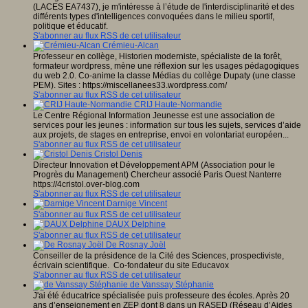
(LACES EA7437), je m'intéresse à l’étude de l'interdisciplinarité et des
différents types d'intelligences convoquées dans le milieu sportif,
politique et éducatif.
S'abonner au flux RSS de cet utilisateur
Crémieu-Alcan
Professeur en collège, Historien moderniste, spécialiste de la forêt,
formateur wordpress, mène une réflexion sur les usages pédagogiques
du web 2.0. Co-anime la classe Médias du collège Dupaty (une classe
PEM). Sites : https://miscellanees33.wordpress.com/
S'abonner au flux RSS de cet utilisateur
CRIJ Haute-Normandie
Le Centre Régional Information Jeunesse est une association de
services pour les jeunes : information sur tous les sujets, services d’aide
aux projets, de stages en entreprise, envoi en volontariat européen...
S'abonner au flux RSS de cet utilisateur
Cristol Denis
Directeur Innovation et Développement APM (Association pour le
Progrès du Management) Chercheur associé Paris Ouest Nanterre
https://4cristol.over-blog.com
S'abonner au flux RSS de cet utilisateur
Darnige Vincent
S'abonner au flux RSS de cet utilisateur
DAUX Delphine
S'abonner au flux RSS de cet utilisateur
De Rosnay Joël
Conseiller de la présidence de la Cité des Sciences, prospectiviste,
écrivain scientifique. Co-fondateur du site Educavox
S'abonner au flux RSS de cet utilisateur
de Vanssay Stéphanie
J'ai été éducatrice spécialisée puis professeure des écoles. Après 20
ans d’enseignement en ZEP dont 8 dans un RASED (Réseau d’Aides