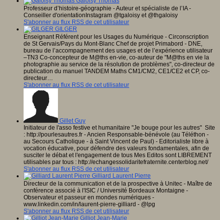
Galoisy Thomas
Professeur d’histoire-géographie - Auteur et spécialiste de l’IA -
Conseiller d'orientationInstagram @tgaloisy et @thgaloisy
S'abonner au flux RSS de cet utilisateur
GILGER
Enseignant Référent pour les Usages du Numérique - Circonscription
de St Gervais/Pays du Mont-Blanc Chef de projet Primabord - DNE,
bureau de l’accompagnement des usages et de l’expérience utilisateur
–TN3 Co-concepteur de M@ths en-vie, co-auteur de "M@ths en vie la
photographie au service de la résolution de problèmes", co-directeur de
publication du manuel TANDEM Maths CM1/CM2, CE1/CE2 et CP, co-
directeur…
S'abonner au flux RSS de cet utilisateur
Gillet Guy
Initiateur de l'asso festive et humanitaire "Je bouge pour les autres" Site
: http://pourlesautres.fr - Ancien Responsable-bénévole (au Téléthon -
au Secours Catholique - à Saint Vincent de Paul) - Editorialiste libre à
vocation éducative, pour défendre des valeurs fondamentales, afin de
susciter le débat et l'engagement de tous Mes Editos sont LIBREMENT
utilisables par tous : http://echangessolidaritefraternite.centerblog.net/
S'abonner au flux RSS de cet utilisateur
Gilliard Laurent Pierre
Directeur de la communication et de la prospective à Unitec - Maître de
conférence associé à l'ISIC / Université Bordeaux Montaigne -
Observateur et passeur en mondes numériques -
www.linkedin.com/in/laurent-pierre-gilliard - @lpg
S'abonner au flux RSS de cet utilisateur
Gilliot Jean-Marie