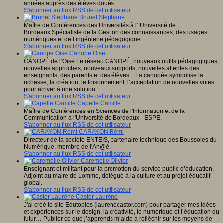
années auprès des élèves doués.…
S'abonner au flux RSS de cet utilisateur
Brunel Stephane
Maître de Conférences des Universités à l’ Université de
Bordeaux.Spécialiste de la Gestion des connaissances, des usages
numériques et de l’ingénierie pédagogique.
S'abonner au flux RSS de cet utilisateur
Canope Oise
CANOPÉ de l’Oise Le réseau CANOPÉ, nouveaux outils pédagogiques,
nouvelles approches, nouveaux supports, nouvelles attentes des
enseignants, des parents et des élèves... La canopée symbolise la
richesse, la création, le foisonnement, l’acceptation de nouvelles voies
pour arriver à une solution.
S'abonner au flux RSS de cet utilisateur
Capelle Camille
Maître de Conférences en Sciences de l'Information et de la
Communication à l'Université de Bordeaux - ESPE.
S'abonner au flux RSS de cet utilisateur
CARAYON Rémi
Directeur de la société ENTEIS, partenaire technique des Boussoles du
Numérique, membre de l'An@é.
S'abonner au flux RSS de cet utilisateur
Caremelle Olivier
Enseignant et militant pour la promotion du service public d’éducation.
Adjoint au maire de Lomme, délégué à la culture et au projet éducatif
global.
S'abonner au flux RSS de cet utilisateur
Castor Laurène
J'ai créé le site Edutopies (laurenecastor.com) pour partager mes idées
et expériences sur le design, la créativité, le numérique et l’éducation du
futur… Publier ce que j’apprends m’aide à réfléchir sur les moyens de