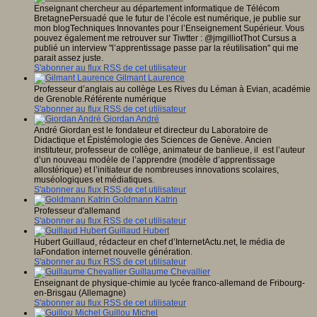
Enseignant chercheur au département informatique de Télécom
BretagnePersuadé que le futur de l’école est numérique, je publie sur
mon blogTechniques Innovantes pour l’Enseignement Supérieur. Vous
pouvez également me retrouver sur Tiwtter : @jmgilliotThot Cursus a
publié un interview "l’apprentissage passe par la réutilisation" qui me
parait assez juste.
S'abonner au flux RSS de cet utilisateur
Gilmant Laurence
Professeur d’anglais au collège Les Rives du Léman à Evian, académie
de Grenoble.Référente numérique
S'abonner au flux RSS de cet utilisateur
Giordan André
André Giordan est le fondateur et directeur du Laboratoire de
Didactique et Épistémologie des Sciences de Genève. Ancien
instituteur, professeur de collège, animateur de banlieue, il est l’auteur
d’un nouveau modèle de l’apprendre (modèle d’apprentissage
allostérique) et l’initiateur de nombreuses innovations scolaires,
muséologiques et médiatiques.
S'abonner au flux RSS de cet utilisateur
Goldmann Katrin
Professeur d'allemand
S'abonner au flux RSS de cet utilisateur
Guillaud Hubert
Hubert Guillaud, rédacteur en chef d’InternetActu.net, le média de
laFondation internet nouvelle génération.
S'abonner au flux RSS de cet utilisateur
Guillaume Chevallier
Enseignant de physique-chimie au lycée franco-allemand de Fribourg-
en-Brisgau (Allemagne)
S'abonner au flux RSS de cet utilisateur
Guillou Michel