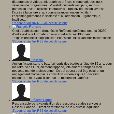
diaporamas et vidéos, infographies et frises chronologiques, quiz,
sélection de programmes TV, web­documentaires, jeux, serious
games ou encore activités interactives. Francetv éducation favorise
l’accès à la culture et aux connaissances tout en facilitant
l’accompagnement à la scolarité et à l’orientation. Ergonomique,
intuitive…
S'abonner au flux RSS de cet utilisateur
François
Chef d'établissement d'une école Référent numérique pour la DDEC
d'Indre-et-Loire Formateur : www.coreflechir.net Blogueur
: https://coreflechir.blogspot.com Podcsteur : https://anchor.fm/coreflechir
S'abonner au flux RSS de cet utilisateur
Fraschini
Ancien facteur, sans le bac, j’ai repris des études à l’âge de 35 ans, pour
me retrouver à l’EN, élément rapporté, totalement étranger à mon
nouveau monde professionnel. Ce qui pourra peut-être éclairer un
engagement motivé par la conviction viscérale qu’à l’Éducation
nationale, mieux vaut titiller que de rechercher l’adhésion...
S'abonner au flux RSS de cet utilisateur
Frédéric Carret
Responsable de la valorisation des ressources et des services à
Réseau Canopé - Direction territoriale de la Nouvelle aquitaine.
S'abonner au flux RSS de cet utilisateur