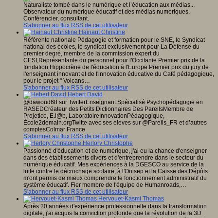
Naturaliste tombé dans le numérique et l’éducation aux médias...
Observateur du numérique éducatif et des médias numériques.
Conférencier, consultant.
S'abonner au flux RSS de cet utilisateur
Hainaut Christine
Référente nationale Pédagogie et formation pour le SNE, le Syndicat
national des écoles, le syndicat exclusivement pour La Défense du
premier degré, membre de la commission expert du
CESI,Représentante du personnel pour l'Occitanie.Premier prix de la
fondation Hippocrène de l'éducation à l'Europe.Premier prix du jury de
l'enseignant innovant et de l'innovation éducative du Café pédagogique,
pour le projet " Volcans…
S'abonner au flux RSS de cet utilisateur
Hebert David
@dawoud68 sur TwitterEnseignant Spécialisé Psychopédagogie en
RASEDCréateur des Petits Dictionnaires Des PareilsMembre de
Projetice, E.l@b, LaboratoireInnovationPédagogique,
École2demain.orgTwitte avec ses élèves sur @Pareils_FR et d’autres
comptesColmar France
S'abonner au flux RSS de cet utilisateur
Herlory Christophe
Passionné d'éducation et de numérique, j'ai eu la chance d'enseigner
dans des établissements divers et d'entreprendre dans le secteur du
numérique éducatif. Mes expériences à la DGESCO au service de la
lutte contre le décrochage scolaire, à l'Onisep et la Caisse des Dépôts
m'ont permis de mieux comprendre le fonctionnement administratif du
système éducatif. Fier membre de l'équipe de Humanroads,…
S'abonner au flux RSS de cet utilisateur
Hervouet-Kasmi Thomas
Après 20 années d'expérience professionnelle dans la transformation
digitale, j'ai acquis la conviction profonde que la révolution de la 3D