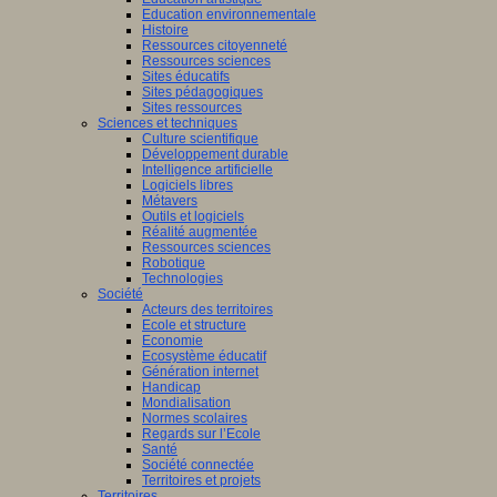
Education environnementale
Histoire
Ressources citoyenneté
Ressources sciences
Sites éducatifs
Sites pédagogiques
Sites ressources
Sciences et techniques
Culture scientifique
Développement durable
Intelligence artificielle
Logiciels libres
Métavers
Outils et logiciels
Réalité augmentée
Ressources sciences
Robotique
Technologies
Société
Acteurs des territoires
Ecole et structure
Economie
Ecosystème éducatif
Génération internet
Handicap
Mondialisation
Normes scolaires
Regards sur l’Ecole
Santé
Société connectée
Territoires et projets
Territoires