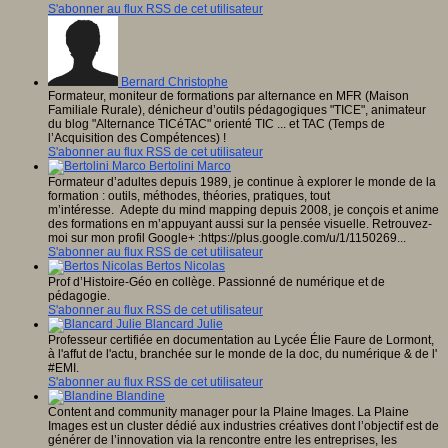
S'abonner au flux RSS de cet utilisateur
Bernard Christophe
Formateur, moniteur de formations par alternance en MFR (Maison
Familiale Rurale), dénicheur d’outils pédagogiques "TICE", animateur
du blog "Alternance TICéTAC" orienté TIC ... et TAC (Temps de
l’Acquisition des Compétences) !
S'abonner au flux RSS de cet utilisateur
Bertolini Marco
Formateur d’adultes depuis 1989, je continue à explorer le monde de la
formation : outils, méthodes, théories, pratiques, tout
m’intéresse. Adepte du mind mapping depuis 2008, je conçois et anime
des formations en m’appuyant aussi sur la pensée visuelle. Retrouvez-
moi sur mon profil Google+ :https://plus.google.com/u/1/1150269...
S'abonner au flux RSS de cet utilisateur
Bertos Nicolas
Prof d’Histoire-Géo en collège. Passionné de numérique et de
pédagogie.
S'abonner au flux RSS de cet utilisateur
Blancard Julie
Professeur certifiée en documentation au Lycée Élie Faure de Lormont,
à l'affut de l'actu, branchée sur le monde de la doc, du numérique & de l'
#EMI.
S'abonner au flux RSS de cet utilisateur
Blandine
Content and community manager pour la Plaine Images. La Plaine
Images est un cluster dédié aux industries créatives dont l’objectif est de
générer de l’innovation via la rencontre entre les entreprises, les