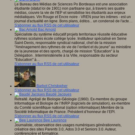
Le Bureau des Médias de Sciences Po Bordeaux est une association
étudiante (statut loi de 1901) non partisane qui, à travers ses quatre
médias, couvre la vie de l'IEP et sensibilise les étudiants aux enjeux
médiatiques. Vin Rouge et Encre noire - VREN pour les intimes - est un
journal d'actualité en ligne. Bons plans, éditos... un condensé de l'acte…
S'abonner au flux RSS de cet utilisateur
Bac Arnold
Spécialiste du système éducatif projets territoriaux réussite éducative
rythmes scolaires école collège lycée. Instituteur spécialisé en Seine
Saint-Denis, responsable syndical national, chef de la mission
"Aménagement des rythmes de vie de l’enfant et du jeune" au ministère
de la jeunesse et des sports, chargé de mission "Education" à la
Délégation . Interministérielle à la Ville, responsable du secteur
"Education" à…
S'abonner au flux RSS de cet utilisateur
Barbot Christopher
S'abonner au flux RSS de cet utilisateur
Baudé Jacques
Retraité. Agrégé de Biologie-Géologie (1960). Ex-membre du groupe
Informatique et Biologie de l’INRP (logiciels de simulation), ex-membre
du Comité scientifique national (option informatique).Membre de la
Société Informatique de France. Président d’honneur de l’EPI.
S'abonner au flux RSS de cet utilisateur
Bee Laurence
Journaliste, observatrice des usages numériques générationnels,
créatrice des sites Parents 3.0, Ados 3.0 et Seniors 3.0. Auteur,
conférencière et formatrice.