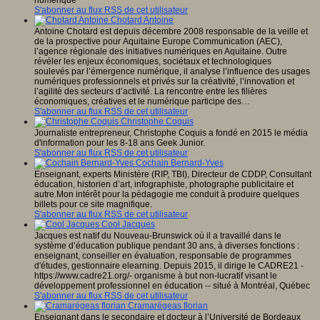
numérique
S'abonner au flux RSS de cet utilisateur
Chotard Antoine
Antoine Chotard est depuis décembre 2008 responsable de la veille et
de la prospective pour Aquitaine Europe Communication (AEC),
l’agence régionale des initiatives numériques en Aquitaine. Outre
révéler les enjeux économiques, sociétaux et technologiques
soulevés par l’émergence numérique, il analyse l’influence des usages
numériques professionnels et privés sur la créativité, l’innovation et
l’agilité des secteurs d’activité. La rencontre entre les filières
économiques, créatives et le numérique participe des…
S'abonner au flux RSS de cet utilisateur
Christophe Coquis
Journaliste entrepreneur, Christophe Coquis a fondé en 2015 le média
d'information pour les 8-18 ans Geek Junior.
S'abonner au flux RSS de cet utilisateur
Cochain Bernard-Yves
Enseignant, experts Ministère (RIP, TBI), Directeur de CDDP, Consultant
éducation, historien d’art, infographiste, photographe publicitaire et
autre.Mon intérêt pour la pédagogie me conduit à produire quelques
billets pour ce site magnifique.
S'abonner au flux RSS de cet utilisateur
Cool Jacques
Jacques est natif du Nouveau-Brunswick où il a travaillé dans le
système d’éducation publique pendant 30 ans, à diverses fonctions :
enseignant, conseiller en évaluation, responsable de programmes
d'études, gestionnaire elearning. Depuis 2015, il dirige le CADRE21 -
https://www.cadre21.org/- organisme à but non-lucratif visant le
développement professionnel en éducation -- situé à Montréal, Québec
S'abonner au flux RSS de cet utilisateur
Cramarégeas florian
Enseignant dans le secondaire et docteur à l’Université de Bordeaux