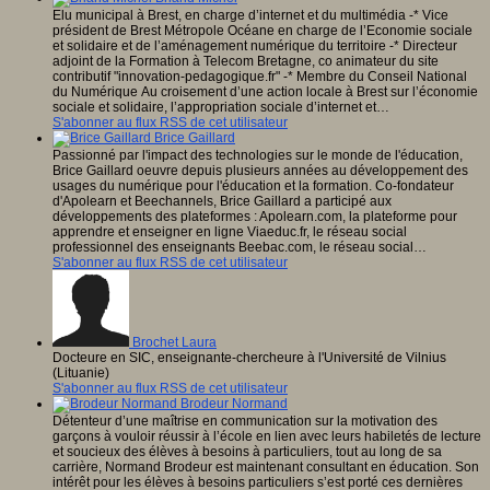
Elu municipal à Brest, en charge d’internet et du multimédia -* Vice
président de Brest Métropole Océane en charge de l’Economie sociale
et solidaire et de l’aménagement numérique du territoire -* Directeur
adjoint de la Formation à Telecom Bretagne, co animateur du site
contributif "innovation-pedagogique.fr" -* Membre du Conseil National
du Numérique Au croisement d’une action locale à Brest sur l’économie
sociale et solidaire, l’appropriation sociale d’internet et…
S'abonner au flux RSS de cet utilisateur
Brice Gaillard
Passionné par l'impact des technologies sur le monde de l'éducation,
Brice Gaillard oeuvre depuis plusieurs années au développement des
usages du numérique pour l'éducation et la formation. Co-fondateur
d'Apolearn et Beechannels, Brice Gaillard a participé aux
développements des plateformes : Apolearn.com, la plateforme pour
apprendre et enseigner en ligne Viaeduc.fr, le réseau social
professionnel des enseignants Beebac.com, le réseau social…
S'abonner au flux RSS de cet utilisateur
Brochet Laura
Docteure en SIC, enseignante-chercheure à l'Université de Vilnius
(Lituanie)
S'abonner au flux RSS de cet utilisateur
Brodeur Normand
Détenteur d’une maîtrise en communication sur la motivation des
garçons à vouloir réussir à l’école en lien avec leurs habiletés de lecture
et soucieux des élèves à besoins à particuliers, tout au long de sa
carrière, Normand Brodeur est maintenant consultant en éducation. Son
intérêt pour les élèves à besoins particuliers s’est porté ces dernières