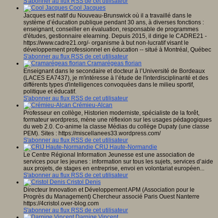
S'abonner au flux RSS de cet utilisateur
Cool Jacques
Jacques est natif du Nouveau-Brunswick où il a travaillé dans le
système d’éducation publique pendant 30 ans, à diverses fonctions :
enseignant, conseiller en évaluation, responsable de programmes
d'études, gestionnaire elearning. Depuis 2015, il dirige le CADRE21 -
https://www.cadre21.org/- organisme à but non-lucratif visant le
développement professionnel en éducation -- situé à Montréal, Québec
S'abonner au flux RSS de cet utilisateur
Cramarégeas florian
Enseignant dans le secondaire et docteur à l’Université de Bordeaux
(LACES EA7437), je m'intéresse à l’étude de l'interdisciplinarité et des
différents types d'intelligences convoquées dans le milieu sportif,
politique et éducatif.
S'abonner au flux RSS de cet utilisateur
Crémieu-Alcan
Professeur en collège, Historien moderniste, spécialiste de la forêt,
formateur wordpress, mène une réflexion sur les usages pédagogiques
du web 2.0. Co-anime la classe Médias du collège Dupaty (une classe
PEM). Sites : https://miscellanees33.wordpress.com/
S'abonner au flux RSS de cet utilisateur
CRIJ Haute-Normandie
Le Centre Régional Information Jeunesse est une association de
services pour les jeunes : information sur tous les sujets, services d’aide
aux projets, de stages en entreprise, envoi en volontariat européen...
S'abonner au flux RSS de cet utilisateur
Cristol Denis
Directeur Innovation et Développement APM (Association pour le
Progrès du Management) Chercheur associé Paris Ouest Nanterre
https://4cristol.over-blog.com
S'abonner au flux RSS de cet utilisateur
Darnige Vincent