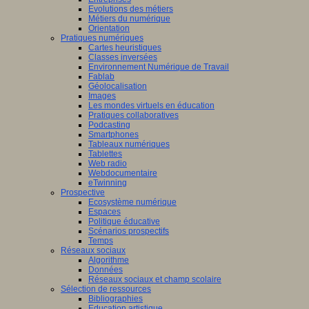
Evolutions des métiers
Métiers du numérique
Orientation
Pratiques numériques
Cartes heuristiques
Classes inversées
Environnement Numérique de Travail
Fablab
Géolocalisation
Images
Les mondes virtuels en éducation
Pratiques collaboratives
Podcasting
Smartphones
Tableaux numériques
Tablettes
Web radio
Webdocumentaire
eTwinning
Prospective
Ecosystème numérique
Espaces
Politique éducative
Scénarios prospectifs
Temps
Réseaux sociaux
Algorithme
Données
Réseaux sociaux et champ scolaire
Sélection de ressources
Bibliographies
Education artistique