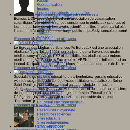
Fablab
Géolocalisation
Images
Les mondes virtuels en éducation
Association scientifique odyssée céleste
Pratiques collaboratives
Bonjour, L’Odyssée Céleste est une association de vulgarisation
Podcasting
scientifique. Nos objectifs sont de sensibiliser le public aux sciences et
Smartphones
techniques, promouvoir les savoirs scientifiques liés à l’aérospatial et à
Tableaux numériques
l’astronomie à destination d’un large public. https://odysseeceleste.com/
Tablettes
Web radio
S'abonner au flux RSS de cet utilisateur
Webdocumentaire
B.D.M
eTwinning
Le Bureau des Médias de Sciences Po Bordeaux est une association
Prospective
étudiante (statut loi de 1901) non partisane qui, à travers ses quatre
Ecosystème numérique
médias, couvre la vie de l'IEP et sensibilise les étudiants aux enjeux
Espaces
médiatiques. Vin Rouge et Encre noire - VREN pour les intimes - est un
Politique éducative
journal d'actualité en ligne. Bons plans, éditos... un condensé de l'acte…
Scénarios prospectifs
S'abonner au flux RSS de cet utilisateur
Temps
Bac Arnold
Réseaux sociaux
Spécialiste du système éducatif projets territoriaux réussite éducative
Algorithme
rythmes scolaires école collège lycée. Instituteur spécialisé en Seine
Données
Saint-Denis, responsable syndical national, chef de la mission
Réseaux sociaux et champ scolaire
"Aménagement des rythmes de vie de l’enfant et du jeune" au ministère
Sélection de ressources
de la jeunesse et des sports, chargé de mission "Education" à la
Bibliographies
Délégation . Interministérielle à la Ville, responsable du secteur
Education artistique
"Education" à…
Education environnementale
S'abonner au flux RSS de cet utilisateur
Histoire
Ressources citoyenneté
Ressources sciences
Sites éducatifs
Sites pédagogiques
Barbot Christopher
Sites ressources