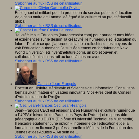
S'abonner au flux RSS de cet utilisateur
Caremelle Olivier
Enseignant et militant pour la promotion du service public d’éducation.
Adjoint au maire de Lomme, délégué à la culture et au projet éducatif
global.
S'abonner au flux RSS de cet utilisateur
Castor Laurène
J'ai créé le site Edutopies (laurenecastor.com) pour partager mes idées
et expériences sur le design, la créativité, le numérique et l’éducation du
futur… Publier ce que j’apprends m’aide à réfléchir sur les moyens de
voir l’éducation autrement. Je suis également co-fondateur de New
World University (letsinventthefuture.com), un projet ouvert et
collaboratif qui se construit au fur et à mesure avec…
S'abonner au flux RSS de cet utilisateur
Cauche Jean-François
Docteur en Histoire Médiévale et Sciences de l’Information. Consultant-
formateur-animateur en usages innovants. Vice-Président du Conseil
d'Administration de l'An@é.
S'abonner au flux RSS de cet utilisateur
Céci Jean-François
Jean-François CECI est enseignant en Humanités et culture numérique
à l'UPPA (Université de Pau et des Pays de l'Adour) et responsable
pédagogique du DUTM (Diplôme d’Université Techniques Multimedia).
Il encadre également une option « Ingénierie de l’éducation et de la
formation » en licence 3 professionnelle « Métiers de la Formation des
Jeunes et des Adultes ». Au sein de…
S'abonner au flux RSS de cet utilisateur