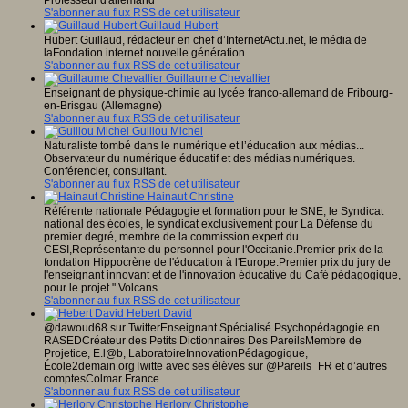
S'abonner au flux RSS de cet utilisateur
Guillaud Hubert
Hubert Guillaud, rédacteur en chef d’InternetActu.net, le média de
laFondation internet nouvelle génération.
S'abonner au flux RSS de cet utilisateur
Guillaume Chevallier
Enseignant de physique-chimie au lycée franco-allemand de Fribourg-
en-Brisgau (Allemagne)
S'abonner au flux RSS de cet utilisateur
Guillou Michel
Naturaliste tombé dans le numérique et l’éducation aux médias...
Observateur du numérique éducatif et des médias numériques.
Conférencier, consultant.
S'abonner au flux RSS de cet utilisateur
Hainaut Christine
Référente nationale Pédagogie et formation pour le SNE, le Syndicat
national des écoles, le syndicat exclusivement pour La Défense du
premier degré, membre de la commission expert du
CESI,Représentante du personnel pour l'Occitanie.Premier prix de la
fondation Hippocrène de l'éducation à l'Europe.Premier prix du jury de
l'enseignant innovant et de l'innovation éducative du Café pédagogique,
pour le projet " Volcans…
S'abonner au flux RSS de cet utilisateur
Hebert David
@dawoud68 sur TwitterEnseignant Spécialisé Psychopédagogie en
RASEDCréateur des Petits Dictionnaires Des PareilsMembre de
Projetice, E.l@b, LaboratoireInnovationPédagogique,
École2demain.orgTwitte avec ses élèves sur @Pareils_FR et d’autres
comptesColmar France
S'abonner au flux RSS de cet utilisateur
Herlory Christophe