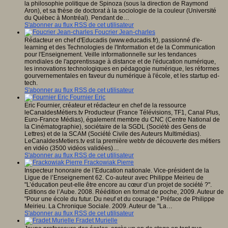
la philosophie politique de Spinoza (sous la direction de Raymond
Aron), et sa thèse de doctorat à la sociologie de la couleur (Université
du Québec à Montréal). Pendant de…
S'abonner au flux RSS de cet utilisateur
Foucrier Jean-charles
Rédacteur en chef d'Educadis (www.educadis.fr), passionné d'e-
learning et des Technologies de l'Information et de la Communication
pour l'Enseignement. Veille informationnelle sur les tendances
mondiales de l'apprentissage à distance et de l'éducation numérique,
les innovations technologiques en pédagogie numérique, les réformes
gourvernementales en faveur du numérique à l'école, et les startup ed-
tech.
S'abonner au flux RSS de cet utilisateur
Fournier Eric
Eric Fournier, créateur et rédacteur en chef de la ressource
leCanaldesMétiers.tv Producteur (France Télévisions, TF1, Canal Plus,
Euro-France Médias), également membre du CNC (Centre National de
la Cinématographie), sociétaire de la SGDL (Société des Gens de
Lettres) et de la SCAM (Société Civile des Auteurs Multimédias).
LeCanaldesMetiers.tv est la première webtv de découverte des métiers
en vidéo (3500 vidéos validées)…
S'abonner au flux RSS de cet utilisateur
Frackowiak Pierre
Inspecteur honoraire de l’Education nationale. Vice-président de la
Ligue de l’Enseignement 62. Co-auteur avec Philippe Meirieu de
"L’éducation peut-elle être encore au cœur d’un projet de société ?".
Editions de l’Aube. 2008. Réédition en format de poche, 2009. Auteur de
"Pour une école du futur. Du neuf et du courage." Préface de Philippe
Meirieu. La Chronique Sociale. 2009. Auteur de "La…
S'abonner au flux RSS de cet utilisateur
Fradet Murielle