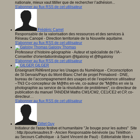
nationale, mieux vaut titiller que de rechercher l’adhésion...
S'abonner au flux RSS de cet utilisateur
Frédéric Carret
Responsable de la valorisation des ressources et des services à
Réseau Canopé - Direction territoriale de la Nouvelle aquitaine.
S'abonner au flux RSS de cet utilisateur
Galoisy Thomas
Professeur d’histoire-géographie - Auteur et spécialiste de l’IA -
Conseiller d'orientationInstagram @tgaloisy et @thgaloisy
S'abonner au flux RSS de cet utilisateur
GILGER
Enseignant Référent pour les Usages du Numérique - Circonscription
de St Gervais/Pays du Mont-Blanc Chef de projet Primabord - DNE,
bureau de l’accompagnement des usages et de l’expérience utilisateur
–TN3 Co-concepteur de M@ths en-vie, co-auteur de "M@ths en vie la
photographie au service de la résolution de problèmes", co-directeur de
publication du manuel TANDEM Maths CM1/CM2, CE1/CE2 et CP, co-
directeur…
S'abonner au flux RSS de cet utilisateur
Gillet Guy
Initiateur de l'asso festive et humanitaire "Je bouge pour les autres" Site
: http://pourlesautres.fr - Ancien Responsable-bénévole (au Téléthon -
au Secours Catholique - à Saint Vincent de Paul) - Editorialiste libre à