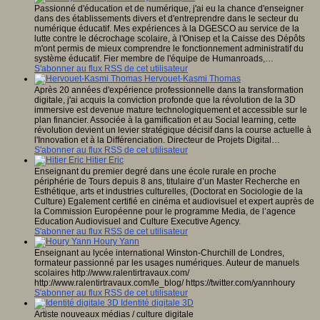
Passionné d'éducation et de numérique, j'ai eu la chance d'enseigner
dans des établissements divers et d'entreprendre dans le secteur du
numérique éducatif. Mes expériences à la DGESCO au service de la
lutte contre le décrochage scolaire, à l'Onisep et la Caisse des Dépôts
m'ont permis de mieux comprendre le fonctionnement administratif du
système éducatif. Fier membre de l'équipe de Humanroads,…
S'abonner au flux RSS de cet utilisateur
Hervouet-Kasmi Thomas
Après 20 années d'expérience professionnelle dans la transformation
digitale, j'ai acquis la conviction profonde que la révolution de la 3D
immersive est devenue mature technologiquement et accessible sur le
plan financier. Associée à la gamification et au Social learning, cette
révolution devient un levier stratégique décisif dans la course actuelle à
l'Innovation et à la Différenciation. Directeur de Projets Digital…
S'abonner au flux RSS de cet utilisateur
Hitier Eric
Enseignant du premier degré dans une école rurale en proche
périphérie de Tours depuis 8 ans, titulaire d’un Master Recherche en
Esthétique, arts et industries culturelles, (Doctorat en Sociologie de la
Culture) Egalement certifié en cinéma et audiovisuel et expert auprès de
la Commission Européenne pour le programme Media, de l’agence
Education Audiovisuel and Culture Executive Agency.
S'abonner au flux RSS de cet utilisateur
Houry Yann
Enseignant au lycée international Winston-Churchill de Londres,
formateur passionné par les usages numériques. Auteur de manuels
scolaires http://www.ralentirtravaux.com/
http://www.ralentirtravaux.com/le_blog/ https://twitter.com/yannhoury
S'abonner au flux RSS de cet utilisateur
Identité digitale 3D
Artiste nouveaux médias / culture digitale