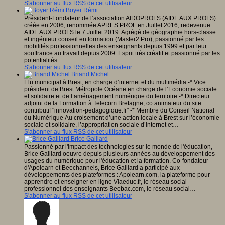
S'abonner au flux RSS de cet utilisateur
Boyer Rémi
Président-Fondateur de l’association AIDOPROFS (AIDE AUX PROFS)
créée en 2006, renommée APRES PROF en Juillet 2016, redevenue
AIDE AUX PROFS le 7 Juillet 2019. Agrégé de géographie hors-classe
et ingénieur conseil en formation (Master2 Pro), passionné par les
mobilités professionnelles des enseignants depuis 1999 et par leur
souffrance au travail depuis 2009. Esprit très créatif et passionné par les
potentialités…
S'abonner au flux RSS de cet utilisateur
Briand Michel
Elu municipal à Brest, en charge d’internet et du multimédia -* Vice
président de Brest Métropole Océane en charge de l’Economie sociale
et solidaire et de l’aménagement numérique du territoire -* Directeur
adjoint de la Formation à Telecom Bretagne, co animateur du site
contributif "innovation-pedagogique.fr" -* Membre du Conseil National
du Numérique Au croisement d’une action locale à Brest sur l’économie
sociale et solidaire, l’appropriation sociale d’internet et…
S'abonner au flux RSS de cet utilisateur
Brice Gaillard
Passionné par l'impact des technologies sur le monde de l'éducation,
Brice Gaillard oeuvre depuis plusieurs années au développement des
usages du numérique pour l'éducation et la formation. Co-fondateur
d'Apolearn et Beechannels, Brice Gaillard a participé aux
développements des plateformes : Apolearn.com, la plateforme pour
apprendre et enseigner en ligne Viaeduc.fr, le réseau social
professionnel des enseignants Beebac.com, le réseau social…
S'abonner au flux RSS de cet utilisateur