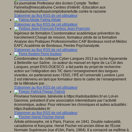
Ex-journaliste Professeur des écoles Compte Twitter:
Farinella@mescafouine Centres d'intérêt: -Education aux
médias/rumeurs/hoax/complotisme/lutte contre le racisme
S'abonner au flux RSS de cet utilisateur
Fatma Alilate
S'abonner au flux RSS de cet utilisateur
Ferbos Jean-François
Ingénieur de formation Coordonnateur académique prévention du
harcèlement Chargé de mission, formateur pilote de la formation
Analyse des Pratiques Professionnelles CAIF Bordeaux nord et Médoc
EAFC Académie de Bordeaux, Peintre Psychanalyste.
S'abonner au flux RSS de cet utilisateur
Ferre Kedem
Coordonnateur du colloque Cyber-Langues 2013 au lycée Aiguerande
à Belleville-sur-Saône, co-auteur du manuel en ligne de La Clé des
Langues, projet ENS-DGESCO a fait partie du projet de recherche-
action sur l’intégration des TIC dans l’enseignement des langues
vivantes, en partenariat avec l’ENS, l’IFÉ et l’université Lumière Lyon
2 est intervenu en tant que formateur dans le cadre de l’enseignement
de la littérature par…
S'abonner au flux RSS de cet utilisateur
Figeac Patrick
Proviseur honoraire, bénévole à https://radiobastides.fr/ en Lot-et-
Garonne, président d’une association intermédiaire par l’activité
économique, auteur. Pour retrouver les chroniques et autres actualités :
https://radiobastides.fr/
S'abonner au flux RSS de cet utilisateur
Fischer Hervé
Artiste-philosophe, né à Paris, France, en 1941. Double nationalité,
canadienne et française. Hervé Fischer est ancien élève de l'École
Normale Supérieure (rue d'Ulm, Paris, 1964). Il a consacré sa maîtrise à