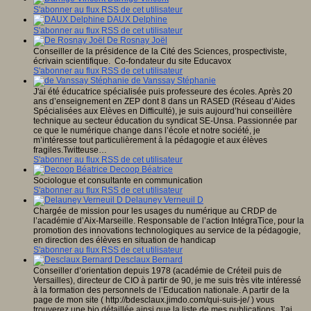
S'abonner au flux RSS de cet utilisateur
DAUX Delphine
S'abonner au flux RSS de cet utilisateur
De Rosnay Joël
Conseiller de la présidence de la Cité des Sciences, prospectiviste,
écrivain scientifique. Co-fondateur du site Educavox
S'abonner au flux RSS de cet utilisateur
de Vanssay Stéphanie
J'ai été éducatrice spécialisée puis professeure des écoles. Après 20
ans d’enseignement en ZEP dont 8 dans un RASED (Réseau d’Aides
Spécialisées aux Elèves en Difficulté), je suis aujourd’hui conseillère
technique au secteur éducation du syndicat SE-Unsa. Passionnée par
ce que le numérique change dans l’école et notre société, je
m’intéresse tout particulièrement à la pédagogie et aux élèves
fragiles.Twitteuse…
S'abonner au flux RSS de cet utilisateur
Decoop Béatrice
Sociologue et consultante en communication
S'abonner au flux RSS de cet utilisateur
Delauney Verneuil D
Chargée de mission pour les usages du numérique au CRDP de
l’académie d’Aix-Marseille. Responsable de l’action IntégraTice, pour la
promotion des innovations technologiques au service de la pédagogie,
en direction des élèves en situation de handicap
S'abonner au flux RSS de cet utilisateur
Desclaux Bernard
Conseiller d’orientation depuis 1978 (académie de Créteil puis de
Versailles), directeur de CIO à partir de 90, je me suis très vite intéressé
à la formation des personnels de l’Education nationale. A partir de la
page de mon site ( http://bdesclaux.jimdo.com/qui-suis-je/ ) vous
trouverez une bio détaillée ainsi que la liste de mes publications. J’ai