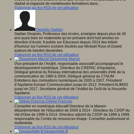
réalisé et organisé de nombreuses formations dans…
S'abonner au flux RSS de cet utilisateur
Després Gaëtan
Gaëtan Després, Professeur des écoles, enseigne depuis plus de 30
ans aussi bien en maternelle qu’en primaire dont huit années en
direction d’école. Il publie sur Educavox depuis 2014 des billets
d'humour sur l'univers scolaire illustrés par Mickaël Roux et Dawid
auteurs de bandes dessinées.
S'abonner au flux RSS de cet utilisateur
Desvergne Marcel
Vice-président de l’An@é, responsable associatif accompagnant le
développement numérique. Directeur du CREPAC d'Aquitaine,
Délégué général du Réseau international des universités d'été de la
communication de 1980 à 2004, Délégué général du CI’NUM -
Entretiens des civilisations numériques de 2005 à 2007, Président
d’Aquitaine Europe Communication jusqu’en 2012. Président ALIMSO
jusqu’en 2017, Secrétaire général de l’Institut du Goût de la Nouvelle-
Aquitaine.
S'abonner au flux RSS de cet utilisateur
Détrée François
Conseiller en numérique éducatif Directeur de la Maison
départementale de l'éducation de 2009 à 2014 - Directeur du CDDP du
Val d'Oise de 1999 à 2014- Directeur adjoint du CDDP de 1996 à 1999,
responsable du Centre de ressources Image- Conseiller audiovisuel et
multimédia
S'abonner au flux RSS de cet utilisateur
Devauchelle B