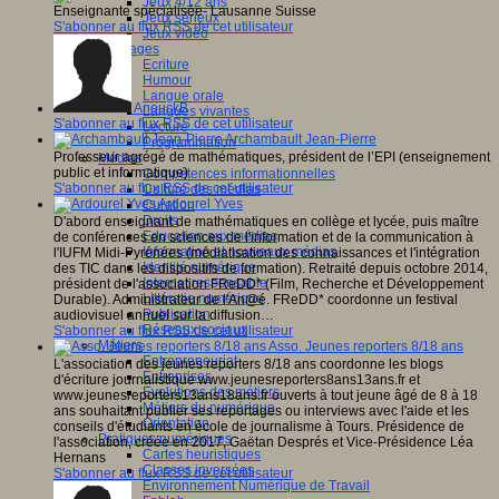
Jeux 4/12 ans
Enseignante spécialisée- Lausanne Suisse
Jeux sérieux
S'abonner au flux RSS de cet utilisateur
Jeux vidéo
Langages
Ecriture
Humour
Langue orale
AnouckB
Langues vivantes
S'abonner au flux RSS de cet utilisateur
Lecture
Archambault Jean-Pierre
Programmation
Professeur agrégé de mathématiques, président de l’EPI (enseignement
Médias
public et informatique)
Compétences informationnelles
S'abonner au flux RSS de cet utilisateur
Culture des médias
Ardourel Yves
Curation
Droits
D'abord enseignant de mathématiques en collège et lycée, puis maître
Education aux médias
de conférences en sciences de l'information et de la communication à
Information et nouveaux médias
l'IUFM Midi-Pyrénées (médiatisation des connaissances et l'intégration
Identité numérique
des TIC dans les dispositifs de formation). Retraité depuis octobre 2014,
Internet responsable
président de l'association FReDD* (Film, Recherche et Développement
Littératie numérique
Durable). Administrateur de l'An@é. FReDD* coordonne un festival
Publication
audiovisuel annuel sur la diffusion…
Réseaux sociaux
S'abonner au flux RSS de cet utilisateur
Métiers
Asso. Jeunes reporters 8/18 ans
Entrepreneuriat
L'association des jeunes reporters 8/18 ans coordonne les blogs
Entreprises
d'écriture journalistique www.jeunesreporters8ans13ans.fr et
Evolutions des métiers
www.jeunesreporters13ans18ans.fr ouverts à tout jeune âgé de 8 à 18
Métiers du numérique
ans souhaitant publier ses reportages ou interviews avec l'aide et les
Orientation
conseils d'étudiants en école de journalisme à Tours. Présidence de
Pratiques numériques
l'association, créée en 2017, Gaëtan Després et Vice-Présidence Léa
Cartes heuristiques
Hernans
Classes inversées
S'abonner au flux RSS de cet utilisateur
Environnement Numérique de Travail