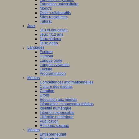
Formation universitaire
Mooc’s
Outils collaboratifs
Sites ressources
Tutorat
Jeux
Jeu et éducation
Jeux 4/12 ans
Jeux sérieux
Jeux vidéo
Langages
Ecriture
Humour
Langue orale
Langues vivantes
Lecture
Programmation
Médias
Compétences informationnelles
Culture des médias
Curation
Droits
Education aux médias
Information et nouveaux médias
Identité numérique
Internet responsable
Littératie numérique
Publication
Réseaux sociaux
Métiers
Entrepreneuriat
Entreprises