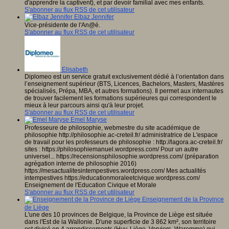
d'apprendre la captivent), et par devoir familial avec mes enfants.
S'abonner au flux RSS de cet utilisateur
Elbaz Jennifer
Vice-présidente de l'An@é.
S'abonner au flux RSS de cet utilisateur
Elisabeth
Diplomeo est un service gratuit exclusivement dédié à l’orientation dans
l’enseignement supérieur (BTS, Licences, Bachelors, Masters, Mastères
spécialisés, Prépa, MBA, et autres formations). Il permet aux internautes
de trouver facilement les formations supérieures qui correspondent le
mieux à leur parcours ainsi qu'à leur projet.
S'abonner au flux RSS de cet utilisateur
Emel Maryse
Professeure de philosophie, webmestre du site académique de
philosophie http://philosophie.ac-creteil.fr/ administratrice de L'espace
de travail pour les professeurs de philosophie : http://lagora.ac-creteil.fr/
sites : https://philosophiemanuel.wordpress.com/ Pour un autre
universel... https://recensionsphilosophie.wordpress.com/ (préparation
agrégation interne de philosophie 2016)
https://mesactualitesintempestives.wordpress.com/ Mes actualités
intempestives https://educationmoraleetcivique.wordpress.com/
Enseignement de l'Education Civique et Morale
S'abonner au flux RSS de cet utilisateur
Enseignement de la Province
de Liège
L'une des 10 provinces de Belgique, la Province de Liège est située
dans l'Est de la Wallonie. D'une superficie de 3 862 km², son territoire
est divisé en 4 arrondissements (Huy, Liège, Verviers, Waremme) qui