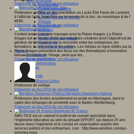
Vivre ensemble
S'abonner au flux RSS de cet utilisateur
Citoyenneté
Blancard Julie
Culture européenne
Professeur certifiée en documentation au Lycée Élie Faure de Lormont,
Démocratie
à l'affut de l'actu, branchée sur le monde de la doc, du numérique & de l'
Egalité Hommes/Femmes
#EMI.
Ethique
S'abonner au flux RSS de cet utilisateur
Gouvernance
Blandine
Inclusion
Content and community manager pour la Plaine Images. La Plaine
Laïcité
Images est un cluster dédié aux industries créatives dont l’objectif est de
Ressources citoyenneté
générer de l’innovation via la rencontre entre les entreprises, les
Tiers - lieux
formations, la recherche et les artistes. Les médias en ligne édités par la
Vie scolaire et sociale
Plaine Images présentent des focus sur des thématiques d’innovation
Niveaux
liées aux métiers de l’Image, ainsi que les…
Périscolaire
S'abonner au flux RSS de cet utilisateur
Ecole maternelle
Ecole élémentaire
Collège
Lycée
Université
Les auteurs
Blanqui Didier
Professeur de collège
S'abonner au flux RSS de cet utilisateur
Bleydorn-Spielewoy Patricia
Professeur des écoles actuellement en poste en Allemagne, dans le
cadre des échanges de proximité avec le Baden-Württemberg
S'abonner au flux RSS de cet utilisateur
Bodiguian M. France
AMO-TICE est un cabinet d’audit et de conseil spécialisé dans
l’Ingénierie éducative au sein du groupe EFFORT, qui depuis 25 ans
œuvre dans l’ingénierie et le conseil en organisation auprès des
services publics et des entreprises. Lien : http://www.amotice.com/qui-
sommes-nous