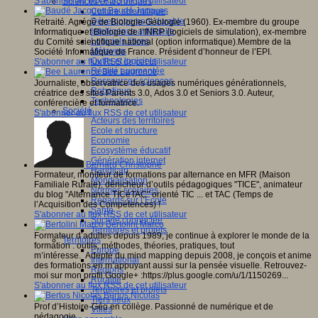
S'abonner au flux RSS de cet utilisateur
Sciences et techniques
Baudé Jacques
Culture scientifique
Développement durable
Retraité. Agrégé de Biologie-Géologie (1960). Ex-membre du groupe
Intelligence artificielle
Informatique et Biologie de l’INRP (logiciels de simulation), ex-membre
Logiciels libres
du Comité scientifique national (option informatique).Membre de la
Métavers
Société Informatique de France. Président d’honneur de l’EPI.
Outils et logiciels
S'abonner au flux RSS de cet utilisateur
Réalité augmentée
Bee Laurence
Ressources sciences
Journaliste, observatrice des usages numériques générationnels,
Robotique
créatrice des sites Parents 3.0, Ados 3.0 et Seniors 3.0. Auteur,
Technologies
conférencière et formatrice.
Société
S'abonner au flux RSS de cet utilisateur
Acteurs des territoires
Ecole et structure
Economie
Ecosystème éducatif
Génération internet
Bernard Christophe
Handicap
Formateur, moniteur de formations par alternance en MFR (Maison
Mondialisation
Familiale Rurale), dénicheur d’outils pédagogiques "TICE", animateur
Normes scolaires
du blog "Alternance TICéTAC" orienté TIC ... et TAC (Temps de
Regards sur l’Ecole
l’Acquisition des Compétences) !
Santé
S'abonner au flux RSS de cet utilisateur
Société connectée
Bertolini Marco
Territoires et projets
Formateur d’adultes depuis 1989, je continue à explorer le monde de la
Territoires
formation : outils, méthodes, théories, pratiques, tout
Europe
m’intéresse. Adepte du mind mapping depuis 2008, je conçois et anime
International
des formations en m’appuyant aussi sur la pensée visuelle. Retrouvez-
Régions
moi sur mon profil Google+ :https://plus.google.com/u/1/1150269...
Ruralité
S'abonner au flux RSS de cet utilisateur
Territoires et projets
Bertos Nicolas
Tiers lieux
Prof d’Histoire-Géo en collège. Passionné de numérique et de
Villes
pédagogie.