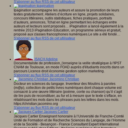
S'abonner au flux RSS de cet utilisateur
Ipagination
Ipagination accompagne les auteurs et assure la promotion de leurs
textes gratuitement. Ateliers d’écriture en ligne, projets solidaires,
concours littéraires, outils statistiques, fiches pratiques, portraits
d’auteurs, annonces, Tchat en ligne permettant les échanges entre
auteurs et lecteurs sont proposés… iPagination a lancé également à la
rentrée 2013 iPagination-Education, un programme sérieux et gratuit,
proposé aux classes francophones numériques.Le site a été fondé…
S'abonner au flux RSS de cet utilisateur
ISACH Adeline
Documentaliste de profession, j'enseigne la veille stratégique à l'IPST
CNAM de Toulouse, en mode FOAD auprès d'étudiants inscrits dans un
parcours Licence droit économie gestion option marketing.
S'abonner au flux RSS de cet utilisateur
Jacomino Christian
Docteur en sciences du langage. Inventeur des Moulins à paroles
(m@p), collection de petits livres numériques dont chaque volume est
consacré à une œuvre littéraire (poème, conte ou chanson) qu’il s’agit
de lire puis de reconstituer, au fur et à mesure que le texte s’efface, en
rétablissant les mots dans les phrases puis les lettres dans les mots.
https://christian.jacomino.org
S'abonner au flux RSS de cet utilisateur
Jacques Cartier
Jacques Cartier Enseignant honoraire à l’Université de Franche-Comté
Unité de Formation et de Recherche Sciences du Langage, de l’Homme
et de la Société - Besançon - France Consultant Expert International