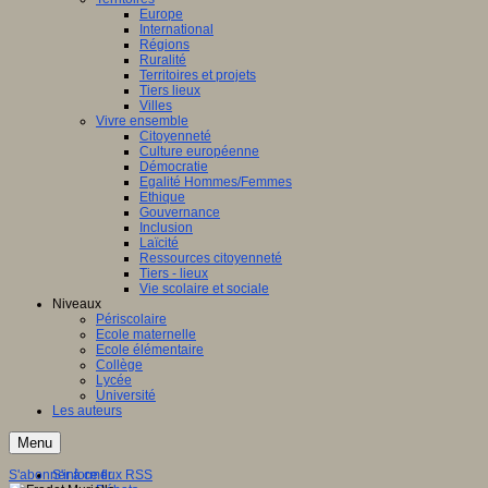
Europe
International
Régions
Ruralité
Territoires et projets
Tiers lieux
Villes
Vivre ensemble
Citoyenneté
Culture européenne
Démocratie
Egalité Hommes/Femmes
Ethique
Gouvernance
Inclusion
Laïcité
Ressources citoyenneté
Tiers - lieux
Vie scolaire et sociale
Niveaux
Périscolaire
Ecole maternelle
Ecole élémentaire
Collège
Lycée
Université
Les auteurs
Menu
S'abonner à ce flux RSS
S'informer