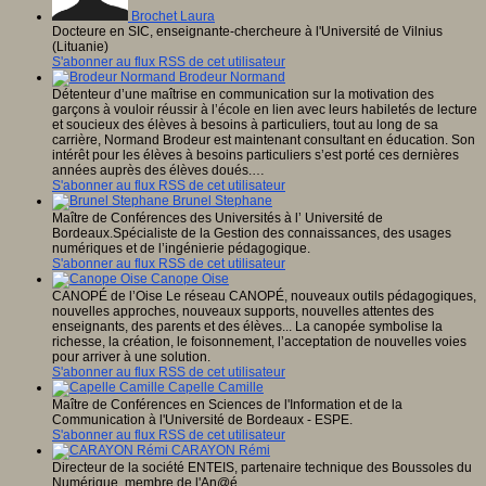
Brochet Laura
Docteure en SIC, enseignante-chercheure à l'Université de Vilnius
(Lituanie)
S'abonner au flux RSS de cet utilisateur
Brodeur Normand
Détenteur d’une maîtrise en communication sur la motivation des
garçons à vouloir réussir à l’école en lien avec leurs habiletés de lecture
et soucieux des élèves à besoins à particuliers, tout au long de sa
carrière, Normand Brodeur est maintenant consultant en éducation. Son
intérêt pour les élèves à besoins particuliers s’est porté ces dernières
années auprès des élèves doués.…
S'abonner au flux RSS de cet utilisateur
Brunel Stephane
Maître de Conférences des Universités à l’ Université de
Bordeaux.Spécialiste de la Gestion des connaissances, des usages
numériques et de l’ingénierie pédagogique.
S'abonner au flux RSS de cet utilisateur
Canope Oise
CANOPÉ de l’Oise Le réseau CANOPÉ, nouveaux outils pédagogiques,
nouvelles approches, nouveaux supports, nouvelles attentes des
enseignants, des parents et des élèves... La canopée symbolise la
richesse, la création, le foisonnement, l’acceptation de nouvelles voies
pour arriver à une solution.
S'abonner au flux RSS de cet utilisateur
Capelle Camille
Maître de Conférences en Sciences de l'Information et de la
Communication à l'Université de Bordeaux - ESPE.
S'abonner au flux RSS de cet utilisateur
CARAYON Rémi
Directeur de la société ENTEIS, partenaire technique des Boussoles du
Numérique, membre de l'An@é.