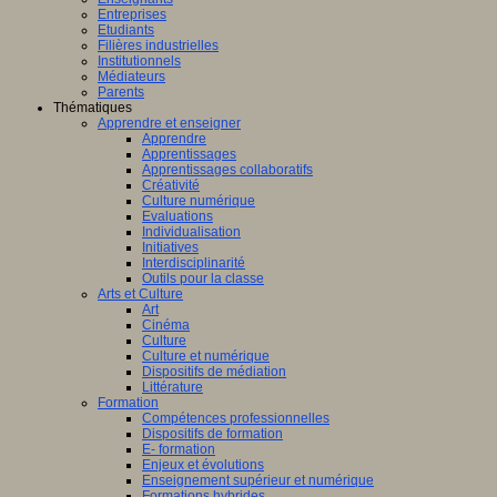
Entreprises
Etudiants
Filières industrielles
Institutionnels
Médiateurs
Parents
Thématiques
Apprendre et enseigner
Apprendre
Apprentissages
Apprentissages collaboratifs
Créativité
Culture numérique
Evaluations
Individualisation
Initiatives
Interdisciplinarité
Outils pour la classe
Arts et Culture
Art
Cinéma
Culture
Culture et numérique
Dispositifs de médiation
Littérature
Formation
Compétences professionnelles
Dispositifs de formation
E- formation
Enjeux et évolutions
Enseignement supérieur et numérique
Formations hybrides