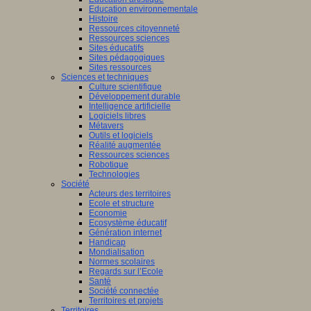
Education environnementale
Histoire
Ressources citoyenneté
Ressources sciences
Sites éducatifs
Sites pédagogiques
Sites ressources
Sciences et techniques
Culture scientifique
Développement durable
Intelligence artificielle
Logiciels libres
Métavers
Outils et logiciels
Réalité augmentée
Ressources sciences
Robotique
Technologies
Société
Acteurs des territoires
Ecole et structure
Economie
Ecosystème éducatif
Génération internet
Handicap
Mondialisation
Normes scolaires
Regards sur l’Ecole
Santé
Société connectée
Territoires et projets
Territoires