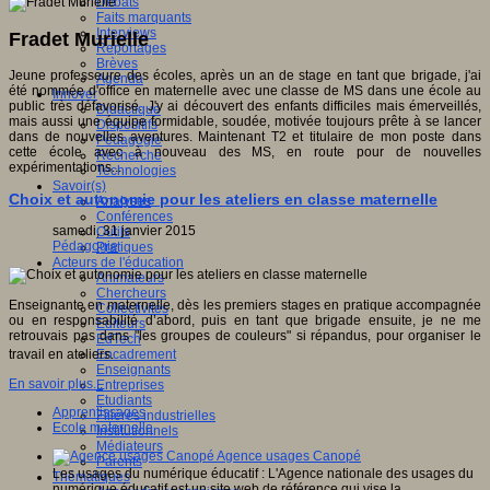
Débats
Faits marquants
Interviews
Fradet Murielle
Reportages
Brèves
Jeune professeure des écoles, après un an de stage en tant que brigade, j'ai
Agenda
été nommée d'office en maternelle avec une classe de MS dans une école au
Innover
public très défavorisé. J'y ai découvert des enfants difficiles mais émerveillés,
Didactique
mais aussi une équipe formidable, soudée, motivée toujours prête à se lancer
Dispositifs
dans de nouvelles aventures. Maintenant T2 et titulaire de mon poste dans
Pédagogie
cette école avec à nouveau des MS, en route pour de nouvelles
Recherche
expérimentations...
Technologies
Savoir(s)
Choix et autonomie pour les ateliers en classe maternelle
Analyses
Conférences
samedi, 31 janvier 2015
Outils
Pédagogie
Pratiques
Acteurs de l'éducation
Animateurs
Chercheurs
Enseignante en maternelle, dès les premiers stages en pratique accompagnée
Collectivités
ou en responsabilité d’abord, puis en tant que brigade ensuite, je ne me
Editeurs
retrouvais pas dans "les groupes de couleurs" si répandus, pour organiser le
EdTech
travail en ateliers.
Encadrement
Enseignants
En savoir plus...
Entreprises
Etudiants
Apprentissages
Filières industrielles
Ecole maternelle
Institutionnels
Médiateurs
Agence usages Canopé
Parents
Les usages du numérique éducatif : L'Agence nationale des usages du
Thématiques
numérique éducatif est un site web de référence qui vise la