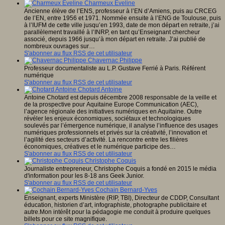
Charmeux Eveline
Ancienne élève de l’ENS, professeur à l’EN d’Amiens, puis au CRCEG
de l’EN, entre 1956 et 1971. Nommée ensuite à l’ENG de Toulouse, puis
à l’IUFM de cette ville jusqu’en 1993, date de mon départ en retraite, j’ai
parallèlement travaillé à l’INRP, en tant qu’Enseignant chercheur
associé, depuis 1966 jusqu’à mon départ en retraite. J’ai publié de
nombreux ouvrages sur…
S'abonner au flux RSS de cet utilisateur
Chavernac Philippe
Professeur documentaliste au L.P. Gustave Ferrié à Paris. Référent
numérique
S'abonner au flux RSS de cet utilisateur
Chotard Antoine
Antoine Chotard est depuis décembre 2008 responsable de la veille et
de la prospective pour Aquitaine Europe Communication (AEC),
l’agence régionale des initiatives numériques en Aquitaine. Outre
révéler les enjeux économiques, sociétaux et technologiques
soulevés par l’émergence numérique, il analyse l’influence des usages
numériques professionnels et privés sur la créativité, l’innovation et
l’agilité des secteurs d’activité. La rencontre entre les filières
économiques, créatives et le numérique participe des…
S'abonner au flux RSS de cet utilisateur
Christophe Coquis
Journaliste entrepreneur, Christophe Coquis a fondé en 2015 le média
d'information pour les 8-18 ans Geek Junior.
S'abonner au flux RSS de cet utilisateur
Cochain Bernard-Yves
Enseignant, experts Ministère (RIP, TBI), Directeur de CDDP, Consultant
éducation, historien d’art, infographiste, photographe publicitaire et
autre.Mon intérêt pour la pédagogie me conduit à produire quelques
billets pour ce site magnifique.