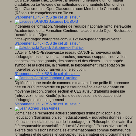
Ouvrage publié chez Edilivre : Itinéraire numérique d’un formateur
d’adultes ou Le Voyage d'un saltimbanque funambule Mentor chez
OpenClassrooms - OpenClassrooms.com Membre de Compética
(Réseau de compétences en Tic en…
S'abonner au flux RSS de cet utilisateur
Jacques DUBOIS
Ingénieur de formation, Membre de l'équipe nationale m@gistèreÉcole
Académique de la Formation Continue - académie de Dijon Rectorat de
l'académie de Dijon
https://prodageo.wordpress.com/2012/06/26/pedagogie-ouverte/
S'abonner au flux RSS de cet utilisateur
Jakobowski Patrick
L'Atelier CANOPÉBeauvaisLe réseau CANOPÉ, nouveaux outils
pédagogiques, nouvelles approches, nouveaux supports, nouvelles
attentes des enseignants, des parents et des élèves... La canopée
symbolise la richesse, la création, le foisonnement, l'acceptation de
nouvelles voies pour arriver à une solution.
S'abonner au flux RSS de cet utilisateur
Jambon Caroline
Diplômée d’une école de commerce,maman d’une petite fille précoce
née en 2009,reconvertie en professeur des écoles,enseignante en
moyenne section, grande section et CE2,auteur d’albums jeunesse
(retrouvez-moi sur Kindle),je traite des questions d’éducation, de
pédagogie et d’enseignement.
S'abonner au flux RSS de cet utilisateur
Jean Agnès
Domaines de recherche actuels : principes d’une philosophie de
l’éducation (transmission, soin éducationnel, « nouvelles donnes » pour
l’éducation scolaire, espace de la pédagogie). Philosophe, écrivain, il a
été responsable associatif et éducatif. A enseigné "à tous niveaux" et
exercé des missions nationales et internationales comme formateur de
formateurs et de cadres, et concepteur et animateur de programmes en