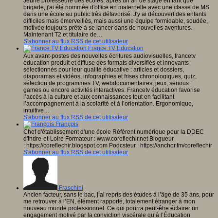
Jeune professeure des écoles, après un an de stage en tant que
brigade, j'ai été nommée d'office en maternelle avec une classe de MS
dans une école au public très défavorisé. J'y ai découvert des enfants
difficiles mais émerveillés, mais aussi une équipe formidable, soudée,
motivée toujours prête à se lancer dans de nouvelles aventures.
Maintenant T2 et titulaire de…
S'abonner au flux RSS de cet utilisateur
France TV Education
Aux avant-postes des nouvelles écritures audiovisuelles, francetv
éducation produit et diffuse des formats diversifiés et innovants
sélectionnés pour leur qualité éducative : articles et dossiers,
diaporamas et vidéos, infographies et frises chronologiques, quiz,
sélection de programmes TV, web­documentaires, jeux, serious
games ou encore activités interactives. Francetv éducation favorise
l’accès à la culture et aux connaissances tout en facilitant
l’accompagnement à la scolarité et à l’orientation. Ergonomique,
intuitive…
S'abonner au flux RSS de cet utilisateur
François
Chef d'établissement d'une école Référent numérique pour la DDEC
d'Indre-et-Loire Formateur : www.coreflechir.net Blogueur
: https://coreflechir.blogspot.com Podcsteur : https://anchor.fm/coreflechir
S'abonner au flux RSS de cet utilisateur
Fraschini
Ancien facteur, sans le bac, j’ai repris des études à l’âge de 35 ans, pour
me retrouver à l’EN, élément rapporté, totalement étranger à mon
nouveau monde professionnel. Ce qui pourra peut-être éclairer un
engagement motivé par la conviction viscérale qu’à l’Éducation