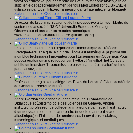
vocation éducative, pour défendre des valeurs fondamentales, afin de
susciter le débat et l'engagement de tous Mes Editos sont LIBREMENT
utilisables par tous : http://echangessolidaritefraternite.centerblog.net/
S'abonner au flux RSS de cet utilisateur
Gilliard Laurent Pierre
Directeur de la communication et de la prospective à Unitec - Maître de
conférence associé à l'ISIC / Université Bordeaux Montaigne -
Observateur et passeur en mondes numériques -
www.linkedin.com/in/laurent-pierre-gilliard - @lpg
S'abonner au flux RSS de cet utilisateur
Gilliot Jean-Marie
Enseignant chercheur au département informatique de Télécom
BretagnePersuadé que le futur de l’école est numérique, je publie sur
mon blogTechniques Innovantes pour l’Enseignement Supérieur. Vous
pouvez également me retrouver sur Tiwtter : @jmgilliotThot Cursus a
publié un interview "l’apprentissage passe par la réutilisation" qui me
parait assez juste.
S'abonner au flux RSS de cet utilisateur
Gilmant Laurence
Professeur d’anglais au collège Les Rives du Léman à Evian, académie
de Grenoble.Référente numérique
S'abonner au flux RSS de cet utilisateur
Giordan André
André Giordan est le fondateur et directeur du Laboratoire de
Didactique et Épistémologie des Sciences de Genève. Ancien
instituteur, professeur de collège, animateur de banlieue, il est l’auteur
d’un nouveau modèle de l’apprendre (modèle d’apprentissage
allostérique) et l’initiateur de nombreuses innovations scolaires,
muséologiques et médiatiques.
S'abonner au flux RSS de cet utilisateur
Goldmann Katrin
Professeur d'allemand