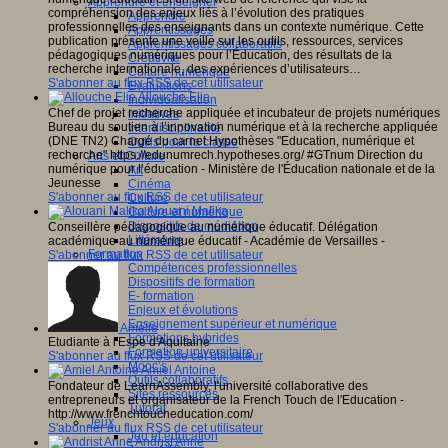
Apprendre et enseigner
compréhension des enjeux liés à l’évolution des pratiques
Apprendre
professionnelles des enseignants dans un contexte numérique. Cette
Apprentissages
publication présente une veille sur les outils, ressources, services
Apprentissages collaboratifs
pédagogiques numériques pour l’Éducation, des résultats de la
Créativité
recherche internationale, des expériences d’utilisateurs…
Culture numérique
S'abonner au flux RSS de cet utilisateur
Evaluations
Allouche Elie
Individualisation
Chef de projet recherche appliquée et incubateur de projets numériques
Initiatives
Bureau du soutien à l’innovation numérique et à la recherche appliquée
Interdisciplinarité
(DNE TN2) Chargé du carnet Hypothèses "Education, numérique et
Outils pour la classe
recherche" https://edunumrech.hypotheses.org/ #GTnum Direction du
Arts et Culture
numérique pour l’éducation - Ministère de l'Éducation nationale et de la
Art
Jeunesse
Cinéma
S'abonner au flux RSS de cet utilisateur
Culture
Alouani Malika
Culture et numérique
Dispositifs de médiation
Conseillère pédagogique au numérique éducatif. Délégation
Littérature
académique au numérique éducatif - Académie de Versailles -
Formation
S'abonner au flux RSS de cet utilisateur
Compétences professionnelles
Dispositifs de formation
E- formation
Enjeux et évolutions
Enseignement supérieur et numérique
Amélie
Formations hybrides
Etudiante à l'Espe d'Aquitaine
Formation universitaire
S'abonner au flux RSS de cet utilisateur
Mooc’s
Amiel Antoine
Outils collaboratifs
Fondateur de LearnAssembly, l'université collaborative des
Sites ressources
entrepreneurs et organisateur de la French Touch de l'Education -
Tutorat
http://www.frenchtoucheducation.com/
Jeux
S'abonner au flux RSS de cet utilisateur
Jeu et éducation
Andrist Anne