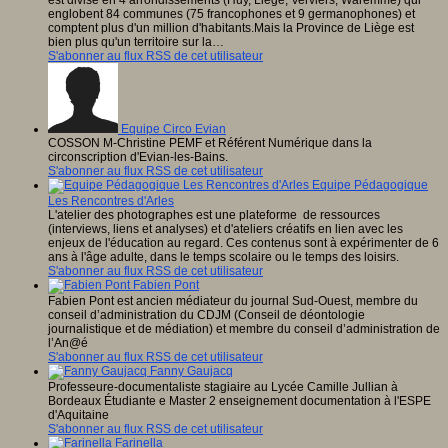
englobent 84 communes (75 francophones et 9 germanophones) et
comptent plus d'un million d'habitants.Mais la Province de Liège est
bien plus qu'un territoire sur la…
S'abonner au flux RSS de cet utilisateur
Equipe Circo Evian
COSSON M-Christine PEMF et Référent Numérique dans la
circonscription d'Evian-les-Bains.
S'abonner au flux RSS de cet utilisateur
Equipe Pédagogique
Les Rencontres d'Arles
L'atelier des photographes est une plateforme de ressources
(interviews, liens et analyses) et d'ateliers créatifs en lien avec les
enjeux de l'éducation au regard. Ces contenus sont à expérimenter de 6
ans à l'âge adulte, dans le temps scolaire ou le temps des loisirs.
S'abonner au flux RSS de cet utilisateur
Fabien Pont
Fabien Pont est ancien médiateur du journal Sud-Ouest, membre du
conseil d’administration du CDJM (Conseil de déontologie
journalistique et de médiation) et membre du conseil d’administration de
l’An@é
S'abonner au flux RSS de cet utilisateur
Fanny Gaujacq
Professeure-documentaliste stagiaire au Lycée Camille Jullian à
Bordeaux Étudiante e Master 2 enseignement documentation à l'ESPE
d'Aquitaine
S'abonner au flux RSS de cet utilisateur
Farinella