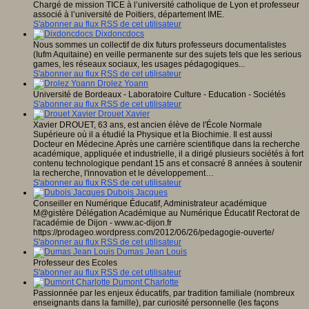
Chargé de mission TICE à l’université catholique de Lyon et professeur
associé à l’université de Poitiers, département IME.
S'abonner au flux RSS de cet utilisateur
Dixdoncdocs
Nous sommes un collectif de dix futurs professeurs documentalistes
(Iufm Aquitaine) en veille permanente sur des sujets tels que les serious
games, les réseaux sociaux, les usages pédagogiques...
S'abonner au flux RSS de cet utilisateur
Drolez Yoann
Université de Bordeaux - Laboratoire Culture - Education - Sociétés
S'abonner au flux RSS de cet utilisateur
Drouet Xavier
Xavier DROUET, 63 ans, est ancien élève de l'École Normale
Supérieure où il a étudié la Physique et la Biochimie. Il est aussi
Docteur en Médecine.Après une carrière scientifique dans la recherche
académique, appliquée et industrielle, il a dirigé plusieurs sociétés à fort
contenu technologique pendant 15 ans et consacré 8 années à soutenir
la recherche, l'innovation et le développement…
S'abonner au flux RSS de cet utilisateur
Dubois Jacques
Conseiller en Numérique Éducatif, Administrateur académique
M@gistère Délégation Académique au Numérique Éducatif Rectorat de
l'académie de Dijon - www.ac-dijon.fr
https://prodageo.wordpress.com/2012/06/26/pedagogie-ouverte/
S'abonner au flux RSS de cet utilisateur
Dumas Jean Louis
Professeur des Ecoles
S'abonner au flux RSS de cet utilisateur
Dumont Charlotte
Passionnée par les enjeux éducatifs, par tradition familiale (nombreux
enseignants dans la famille), par curiosité personnelle (les façons