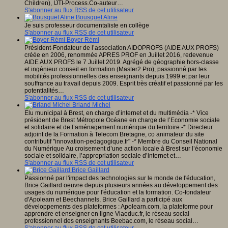
Children), IJTI-Process.Co-auteur…
S'abonner au flux RSS de cet utilisateur
Bousquet Aline
Je suis professeur documentaliste en collège
S'abonner au flux RSS de cet utilisateur
Boyer Rémi
Président-Fondateur de l’association AIDOPROFS (AIDE AUX PROFS)
créée en 2006, renommée APRES PROF en Juillet 2016, redevenue
AIDE AUX PROFS le 7 Juillet 2019. Agrégé de géographie hors-classe
et ingénieur conseil en formation (Master2 Pro), passionné par les
mobilités professionnelles des enseignants depuis 1999 et par leur
souffrance au travail depuis 2009. Esprit très créatif et passionné par les
potentialités…
S'abonner au flux RSS de cet utilisateur
Briand Michel
Elu municipal à Brest, en charge d’internet et du multimédia -* Vice
président de Brest Métropole Océane en charge de l’Economie sociale
et solidaire et de l’aménagement numérique du territoire -* Directeur
adjoint de la Formation à Telecom Bretagne, co animateur du site
contributif "innovation-pedagogique.fr" -* Membre du Conseil National
du Numérique Au croisement d’une action locale à Brest sur l’économie
sociale et solidaire, l’appropriation sociale d’internet et…
S'abonner au flux RSS de cet utilisateur
Brice Gaillard
Passionné par l'impact des technologies sur le monde de l'éducation,
Brice Gaillard oeuvre depuis plusieurs années au développement des
usages du numérique pour l'éducation et la formation. Co-fondateur
d'Apolearn et Beechannels, Brice Gaillard a participé aux
développements des plateformes : Apolearn.com, la plateforme pour
apprendre et enseigner en ligne Viaeduc.fr, le réseau social
professionnel des enseignants Beebac.com, le réseau social…