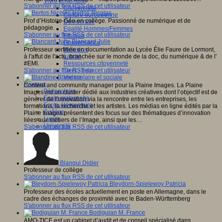
Vivre ensemble
S'abonner au flux RSS de cet utilisateur
Citoyenneté
Bertos Nicolas
Culture européenne
Prof d’Histoire-Géo en collège. Passionné de numérique et de
Démocratie
pédagogie.
Egalité Hommes/Femmes
S'abonner au flux RSS de cet utilisateur
Ethique
Blancard Julie
Gouvernance
Professeur certifiée en documentation au Lycée Élie Faure de Lormont,
Inclusion
à l'affut de l'actu, branchée sur le monde de la doc, du numérique & de l'
Laïcité
#EMI.
Ressources citoyenneté
S'abonner au flux RSS de cet utilisateur
Tiers - lieux
Blandine
Vie scolaire et sociale
Niveaux
Content and community manager pour la Plaine Images. La Plaine
Périscolaire
Images est un cluster dédié aux industries créatives dont l’objectif est de
Ecole maternelle
générer de l’innovation via la rencontre entre les entreprises, les
Ecole élémentaire
formations, la recherche et les artistes. Les médias en ligne édités par la
Collège
Plaine Images présentent des focus sur des thématiques d’innovation
Lycée
liées aux métiers de l’Image, ainsi que les…
Université
S'abonner au flux RSS de cet utilisateur
Les auteurs
Blanqui Didier
Professeur de collège
S'abonner au flux RSS de cet utilisateur
Bleydorn-Spielewoy Patricia
Professeur des écoles actuellement en poste en Allemagne, dans le
cadre des échanges de proximité avec le Baden-Württemberg
S'abonner au flux RSS de cet utilisateur
Bodiguian M. France
AMO-TICE est un cabinet d’audit et de conseil spécialisé dans