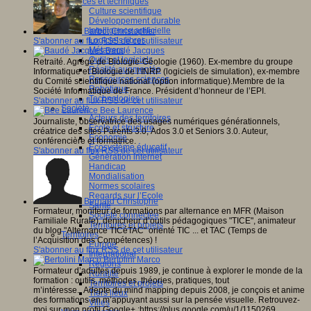
Sciences et techniques
Culture scientifique
Développement durable
Intelligence artificielle
Barbot Christopher
Logiciels libres
S'abonner au flux RSS de cet utilisateur
Métavers
Baudé Jacques
Outils et logiciels
Retraité. Agrégé de Biologie-Géologie (1960). Ex-membre du groupe
Réalité augmentée
Informatique et Biologie de l’INRP (logiciels de simulation), ex-membre
Ressources sciences
du Comité scientifique national (option informatique).Membre de la
Robotique
Société Informatique de France. Président d’honneur de l’EPI.
Technologies
S'abonner au flux RSS de cet utilisateur
Société
Bee Laurence
Acteurs des territoires
Journaliste, observatrice des usages numériques générationnels,
Ecole et structure
créatrice des sites Parents 3.0, Ados 3.0 et Seniors 3.0. Auteur,
Economie
conférencière et formatrice.
Ecosystème éducatif
S'abonner au flux RSS de cet utilisateur
Génération internet
Handicap
Mondialisation
Normes scolaires
Regards sur l’Ecole
Bernard Christophe
Santé
Formateur, moniteur de formations par alternance en MFR (Maison
Société connectée
Familiale Rurale), dénicheur d’outils pédagogiques "TICE", animateur
Territoires et projets
du blog "Alternance TICéTAC" orienté TIC ... et TAC (Temps de
Territoires
l’Acquisition des Compétences) !
Europe
S'abonner au flux RSS de cet utilisateur
International
Bertolini Marco
Régions
Formateur d’adultes depuis 1989, je continue à explorer le monde de la
Ruralité
formation : outils, méthodes, théories, pratiques, tout
Territoires et projets
m’intéresse. Adepte du mind mapping depuis 2008, je conçois et anime
Tiers lieux
des formations en m’appuyant aussi sur la pensée visuelle. Retrouvez-
Villes
moi sur mon profil Google+ :https://plus.google.com/u/1/1150269...