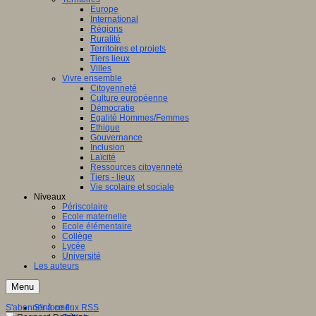
Europe
International
Régions
Ruralité
Territoires et projets
Tiers lieux
Villes
Vivre ensemble
Citoyenneté
Culture européenne
Démocratie
Egalité Hommes/Femmes
Ethique
Gouvernance
Inclusion
Laïcité
Ressources citoyenneté
Tiers - lieux
Vie scolaire et sociale
Niveaux
Périscolaire
Ecole maternelle
Ecole élémentaire
Collège
Lycée
Université
Les auteurs
Menu
S'abonner à ce flux RSS
S'informer