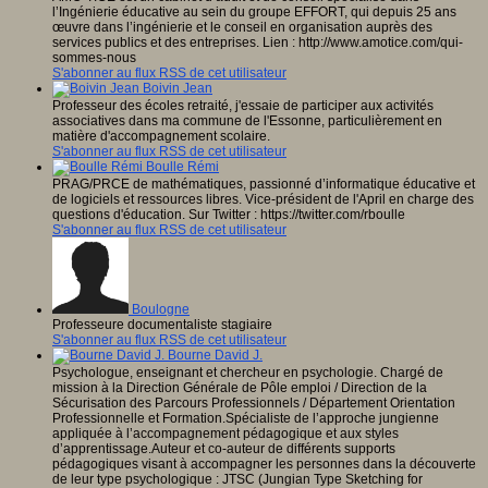
l’Ingénierie éducative au sein du groupe EFFORT, qui depuis 25 ans
œuvre dans l’ingénierie et le conseil en organisation auprès des
services publics et des entreprises. Lien : http://www.amotice.com/qui-
sommes-nous
S'abonner au flux RSS de cet utilisateur
Boivin Jean
Professeur des écoles retraité, j'essaie de participer aux activités
associatives dans ma commune de l'Essonne, particulièrement en
matière d'accompagnement scolaire.
S'abonner au flux RSS de cet utilisateur
Boulle Rémi
PRAG/PRCE de mathématiques, passionné d’informatique éducative et
de logiciels et ressources libres. Vice-président de l'April en charge des
questions d'éducation. Sur Twitter : https://twitter.com/rboulle
S'abonner au flux RSS de cet utilisateur
Boulogne
Professeure documentaliste stagiaire
S'abonner au flux RSS de cet utilisateur
Bourne David J.
Psychologue, enseignant et chercheur en psychologie. Chargé de
mission à la Direction Générale de Pôle emploi / Direction de la
Sécurisation des Parcours Professionnels / Département Orientation
Professionnelle et Formation.Spécialiste de l’approche jungienne
appliquée à l’accompagnement pédagogique et aux styles
d’apprentissage.Auteur et co-auteur de différents supports
pédagogiques visant à accompagner les personnes dans la découverte
de leur type psychologique : JTSC (Jungian Type Sketching for