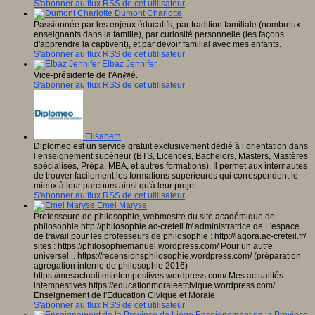
S'abonner au flux RSS de cet utilisateur
Dumont Charlotte
Passionnée par les enjeux éducatifs, par tradition familiale (nombreux
enseignants dans la famille), par curiosité personnelle (les façons
d'apprendre la captivent), et par devoir familial avec mes enfants.
S'abonner au flux RSS de cet utilisateur
Elbaz Jennifer
Vice-présidente de l'An@é.
S'abonner au flux RSS de cet utilisateur
Elisabeth
Diplomeo est un service gratuit exclusivement dédié à l’orientation dans
l’enseignement supérieur (BTS, Licences, Bachelors, Masters, Mastères
spécialisés, Prépa, MBA, et autres formations). Il permet aux internautes
de trouver facilement les formations supérieures qui correspondent le
mieux à leur parcours ainsi qu'à leur projet.
S'abonner au flux RSS de cet utilisateur
Emel Maryse
Professeure de philosophie, webmestre du site académique de
philosophie http://philosophie.ac-creteil.fr/ administratrice de L'espace
de travail pour les professeurs de philosophie : http://lagora.ac-creteil.fr/
sites : https://philosophiemanuel.wordpress.com/ Pour un autre
universel... https://recensionsphilosophie.wordpress.com/ (préparation
agrégation interne de philosophie 2016)
https://mesactualitesintempestives.wordpress.com/ Mes actualités
intempestives https://educationmoraleetcivique.wordpress.com/
Enseignement de l'Education Civique et Morale
S'abonner au flux RSS de cet utilisateur