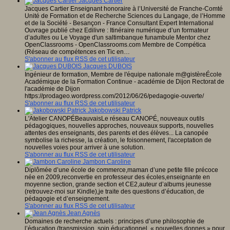
Jacques Cartier
Jacques Cartier Enseignant honoraire à l’Université de Franche-Comté
Unité de Formation et de Recherche Sciences du Langage, de l’Homme
et de la Société - Besançon - France Consultant Expert International
Ouvrage publié chez Edilivre : Itinéraire numérique d’un formateur
d’adultes ou Le Voyage d'un saltimbanque funambule Mentor chez
OpenClassrooms - OpenClassrooms.com Membre de Compética
(Réseau de compétences en Tic en…
S'abonner au flux RSS de cet utilisateur
Jacques DUBOIS
Ingénieur de formation, Membre de l'équipe nationale m@gistèreÉcole
Académique de la Formation Continue - académie de Dijon Rectorat de
l'académie de Dijon
https://prodageo.wordpress.com/2012/06/26/pedagogie-ouverte/
S'abonner au flux RSS de cet utilisateur
Jakobowski Patrick
L'Atelier CANOPÉBeauvaisLe réseau CANOPÉ, nouveaux outils
pédagogiques, nouvelles approches, nouveaux supports, nouvelles
attentes des enseignants, des parents et des élèves... La canopée
symbolise la richesse, la création, le foisonnement, l'acceptation de
nouvelles voies pour arriver à une solution.
S'abonner au flux RSS de cet utilisateur
Jambon Caroline
Diplômée d’une école de commerce,maman d’une petite fille précoce
née en 2009,reconvertie en professeur des écoles,enseignante en
moyenne section, grande section et CE2,auteur d’albums jeunesse
(retrouvez-moi sur Kindle),je traite des questions d’éducation, de
pédagogie et d’enseignement.
S'abonner au flux RSS de cet utilisateur
Jean Agnès
Domaines de recherche actuels : principes d’une philosophie de
l’éducation (transmission, soin éducationnel, « nouvelles donnes » pour