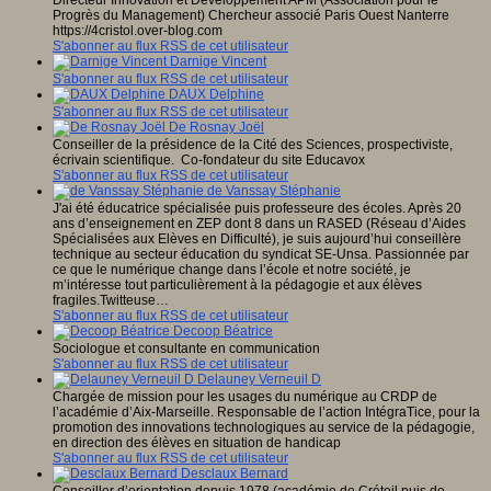
Directeur Innovation et Développement APM (Association pour le
Progrès du Management) Chercheur associé Paris Ouest Nanterre
https://4cristol.over-blog.com
S'abonner au flux RSS de cet utilisateur
Darnige Vincent
S'abonner au flux RSS de cet utilisateur
DAUX Delphine
S'abonner au flux RSS de cet utilisateur
De Rosnay Joël
Conseiller de la présidence de la Cité des Sciences, prospectiviste,
écrivain scientifique. Co-fondateur du site Educavox
S'abonner au flux RSS de cet utilisateur
de Vanssay Stéphanie
J'ai été éducatrice spécialisée puis professeure des écoles. Après 20
ans d’enseignement en ZEP dont 8 dans un RASED (Réseau d’Aides
Spécialisées aux Elèves en Difficulté), je suis aujourd’hui conseillère
technique au secteur éducation du syndicat SE-Unsa. Passionnée par
ce que le numérique change dans l’école et notre société, je
m’intéresse tout particulièrement à la pédagogie et aux élèves
fragiles.Twitteuse…
S'abonner au flux RSS de cet utilisateur
Decoop Béatrice
Sociologue et consultante en communication
S'abonner au flux RSS de cet utilisateur
Delauney Verneuil D
Chargée de mission pour les usages du numérique au CRDP de
l’académie d’Aix-Marseille. Responsable de l’action IntégraTice, pour la
promotion des innovations technologiques au service de la pédagogie,
en direction des élèves en situation de handicap
S'abonner au flux RSS de cet utilisateur
Desclaux Bernard