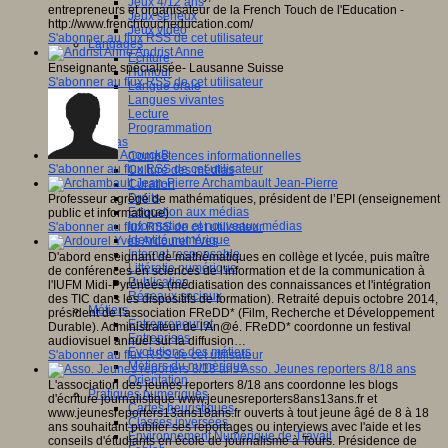
Jeux 4/12 ans
entrepreneurs et organisateur de la French Touch de l'Education -
Jeux sérieux
http://www.frenchtoucheducation.com/
Jeux vidéo
S'abonner au flux RSS de cet utilisateur
Langages
Andrist Anne
Ecriture
Enseignante spécialisée- Lausanne Suisse
Humour
S'abonner au flux RSS de cet utilisateur
Langue orale
Langues vivantes
Lecture
Programmation
Médias
AnouckB
Compétences informationnelles
S'abonner au flux RSS de cet utilisateur
Culture des médias
Archambault Jean-Pierre
Curation
Droits
Professeur agrégé de mathématiques, président de l’EPI (enseignement
Education aux médias
public et informatique)
Information et nouveaux médias
S'abonner au flux RSS de cet utilisateur
Identité numérique
Ardourel Yves
Internet responsable
D'abord enseignant de mathématiques en collège et lycée, puis maître
Littératie numérique
de conférences en sciences de l'information et de la communication à
Publication
l'IUFM Midi-Pyrénées (médiatisation des connaissances et l'intégration
Réseaux sociaux
des TIC dans les dispositifs de formation). Retraité depuis octobre 2014,
Métiers
président de l'association FReDD* (Film, Recherche et Développement
Entrepreneuriat
Durable). Administrateur de l'An@é. FReDD* coordonne un festival
Entreprises
audiovisuel annuel sur la diffusion…
Evolutions des métiers
S'abonner au flux RSS de cet utilisateur
Métiers du numérique
Asso. Jeunes reporters 8/18 ans
Orientation
L'association des jeunes reporters 8/18 ans coordonne les blogs
Pratiques numériques
d'écriture journalistique www.jeunesreporters8ans13ans.fr et
Cartes heuristiques
www.jeunesreporters13ans18ans.fr ouverts à tout jeune âgé de 8 à 18
Classes inversées
ans souhaitant publier ses reportages ou interviews avec l'aide et les
Environnement Numérique de Travail
conseils d'étudiants en école de journalisme à Tours. Présidence de