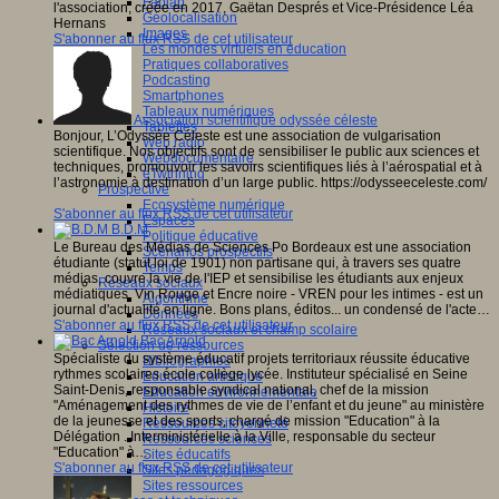
Fablab
l'association, créée en 2017, Gaëtan Després et Vice-Présidence Léa
Géolocalisation
Hernans
Images
S'abonner au flux RSS de cet utilisateur
Les mondes virtuels en éducation
Pratiques collaboratives
Podcasting
Smartphones
Tableaux numériques
Association scientifique odyssée céleste
Tablettes
Bonjour, L’Odyssée Céleste est une association de vulgarisation
Web radio
scientifique. Nos objectifs sont de sensibiliser le public aux sciences et
Webdocumentaire
techniques, promouvoir les savoirs scientifiques liés à l’aérospatial et à
eTwinning
l’astronomie à destination d’un large public. https://odysseeceleste.com/
Prospective
Ecosystème numérique
S'abonner au flux RSS de cet utilisateur
Espaces
B.D.M
Politique éducative
Le Bureau des Médias de Sciences Po Bordeaux est une association
Scénarios prospectifs
étudiante (statut loi de 1901) non partisane qui, à travers ses quatre
Temps
médias, couvre la vie de l'IEP et sensibilise les étudiants aux enjeux
Réseaux sociaux
médiatiques. Vin Rouge et Encre noire - VREN pour les intimes - est un
Algorithme
journal d'actualité en ligne. Bons plans, éditos... un condensé de l'acte…
Données
S'abonner au flux RSS de cet utilisateur
Réseaux sociaux et champ scolaire
Bac Arnold
Sélection de ressources
Spécialiste du système éducatif projets territoriaux réussite éducative
Bibliographies
rythmes scolaires école collège lycée. Instituteur spécialisé en Seine
Education artistique
Saint-Denis, responsable syndical national, chef de la mission
Education environnementale
"Aménagement des rythmes de vie de l’enfant et du jeune" au ministère
Histoire
de la jeunesse et des sports, chargé de mission "Education" à la
Ressources citoyenneté
Délégation . Interministérielle à la Ville, responsable du secteur
Ressources sciences
"Education" à…
Sites éducatifs
S'abonner au flux RSS de cet utilisateur
Sites pédagogiques
Sites ressources