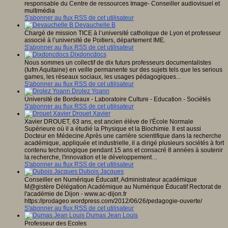
responsable du Centre de ressources Image- Conseiller audiovisuel et
multimédia
S'abonner au flux RSS de cet utilisateur
Devauchelle B
Chargé de mission TICE à l’université catholique de Lyon et professeur
associé à l’université de Poitiers, département IME.
S'abonner au flux RSS de cet utilisateur
Dixdoncdocs
Nous sommes un collectif de dix futurs professeurs documentalistes
(Iufm Aquitaine) en veille permanente sur des sujets tels que les serious
games, les réseaux sociaux, les usages pédagogiques...
S'abonner au flux RSS de cet utilisateur
Drolez Yoann
Université de Bordeaux - Laboratoire Culture - Education - Sociétés
S'abonner au flux RSS de cet utilisateur
Drouet Xavier
Xavier DROUET, 63 ans, est ancien élève de l'École Normale
Supérieure où il a étudié la Physique et la Biochimie. Il est aussi
Docteur en Médecine.Après une carrière scientifique dans la recherche
académique, appliquée et industrielle, il a dirigé plusieurs sociétés à fort
contenu technologique pendant 15 ans et consacré 8 années à soutenir
la recherche, l'innovation et le développement…
S'abonner au flux RSS de cet utilisateur
Dubois Jacques
Conseiller en Numérique Éducatif, Administrateur académique
M@gistère Délégation Académique au Numérique Éducatif Rectorat de
l'académie de Dijon - www.ac-dijon.fr
https://prodageo.wordpress.com/2012/06/26/pedagogie-ouverte/
S'abonner au flux RSS de cet utilisateur
Dumas Jean Louis
Professeur des Ecoles