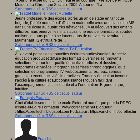
"Pour une école du futur. Du neuf et du courage." Préface de Philippe
Meirieu. La Chronique Sociale. 2009. Auteur de "La…
S'abonner au flux RSS de cet utilisateur
Fradet Murielle
Jeune professeure des écoles, après un an de stage en tant que
brigade, j'ai été nommée d'office en maternelle avec une classe de MS
dans une école au public très défavorisé. J'y ai découvert des enfants
difficiles mais émerveillés, mais aussi une équipe formidable, soudée,
motivée toujours prête à se lancer dans de nouvelles aventures.
Maintenant T2 et titulaire de…
S'abonner au flux RSS de cet utilisateur
France TV Education
Aux avant-postes des nouvelles écritures audiovisuelles, francetv
éducation produit et diffuse des formats diversifiés et innovants
sélectionnés pour leur qualité éducative : articles et dossiers,
diaporamas et vidéos, infographies et frises chronologiques, quiz,
sélection de programmes TV, web­documentaires, jeux, serious
games ou encore activités interactives. Francetv éducation favorise
l’accès à la culture et aux connaissances tout en facilitant
l’accompagnement à la scolarité et à l’orientation. Ergonomique,
intuitive…
S'abonner au flux RSS de cet utilisateur
François
Chef d'établissement d'une école Référent numérique pour la DDEC
d'Indre-et-Loire Formateur : www.coreflechir.net Blogueur
: https://coreflechir.blogspot.com Podcsteur : https://anchor.fm/coreflechir
S'abonner au flux RSS de cet utilisateur
Fraschini