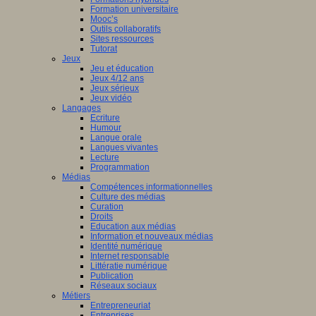
Formation universitaire
Mooc’s
Outils collaboratifs
Sites ressources
Tutorat
Jeux
Jeu et éducation
Jeux 4/12 ans
Jeux sérieux
Jeux vidéo
Langages
Ecriture
Humour
Langue orale
Langues vivantes
Lecture
Programmation
Médias
Compétences informationnelles
Culture des médias
Curation
Droits
Education aux médias
Information et nouveaux médias
Identité numérique
Internet responsable
Littératie numérique
Publication
Réseaux sociaux
Métiers
Entrepreneuriat
Entreprises