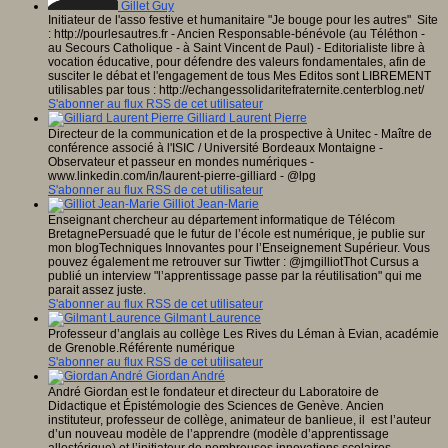
Gillet Guy
Initiateur de l'asso festive et humanitaire "Je bouge pour les autres" Site
: http://pourlesautres.fr - Ancien Responsable-bénévole (au Téléthon -
au Secours Catholique - à Saint Vincent de Paul) - Editorialiste libre à
vocation éducative, pour défendre des valeurs fondamentales, afin de
susciter le débat et l'engagement de tous Mes Editos sont LIBREMENT
utilisables par tous : http://echangessolidaritefraternite.centerblog.net/
S'abonner au flux RSS de cet utilisateur
Gilliard Laurent Pierre
Directeur de la communication et de la prospective à Unitec - Maître de
conférence associé à l'ISIC / Université Bordeaux Montaigne -
Observateur et passeur en mondes numériques -
www.linkedin.com/in/laurent-pierre-gilliard - @lpg
S'abonner au flux RSS de cet utilisateur
Gilliot Jean-Marie
Enseignant chercheur au département informatique de Télécom
BretagnePersuadé que le futur de l’école est numérique, je publie sur
mon blogTechniques Innovantes pour l’Enseignement Supérieur. Vous
pouvez également me retrouver sur Tiwtter : @jmgilliotThot Cursus a
publié un interview "l’apprentissage passe par la réutilisation" qui me
parait assez juste.
S'abonner au flux RSS de cet utilisateur
Gilmant Laurence
Professeur d’anglais au collège Les Rives du Léman à Evian, académie
de Grenoble.Référente numérique
S'abonner au flux RSS de cet utilisateur
Giordan André
André Giordan est le fondateur et directeur du Laboratoire de
Didactique et Épistémologie des Sciences de Genève. Ancien
instituteur, professeur de collège, animateur de banlieue, il est l’auteur
d’un nouveau modèle de l’apprendre (modèle d’apprentissage