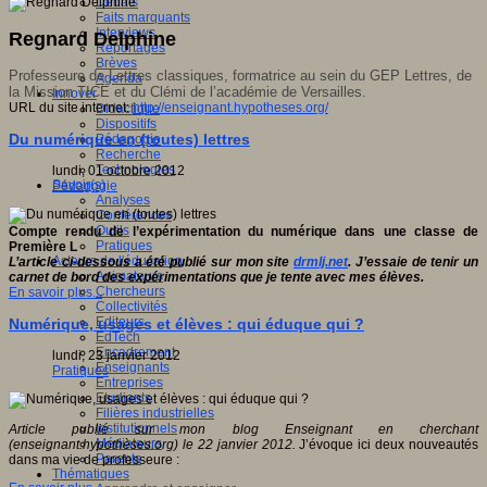
Débats
Faits marquants
Interviews
Regnard Delphine
Reportages
Brèves
Professeure de Lettres classiques, formatrice au sein du GEP Lettres, de
Agenda
la Mission TICE et du Clémi de l’académie de Versailles.
Innover
URL du site internet:
http://enseignant.hypotheses.org/
Didactique
Dispositifs
Du numérique en (toutes) lettres
Pédagogie
Recherche
Technologies
lundi, 01 octobre 2012
Savoir(s)
Pédagogie
Analyses
Conférences
Outils
Compte rendu de l’expérimentation du numérique dans une classe de
Pratiques
Première L
Acteurs de l'éducation
L’article ci-dessous a été publié sur mon site
drmlj.net
. J’essaie de tenir un
Animateurs
carnet de bord des expérimentations que je tente avec mes élèves.
Chercheurs
En savoir plus...
Collectivités
Editeurs
Numérique, usages et élèves : qui éduque qui ?
EdTech
Encadrement
lundi, 23 janvier 2012
Enseignants
Pratiques
Entreprises
Etudiants
Filières industrielles
Institutionnels
Article publié sur mon blog Enseignant en cherchant
Médiateurs
(enseignant.hypothèses.org) le 22 janvier 2012.
J’évoque ici deux nouveautés
Parents
dans ma vie de professeure :
Thématiques