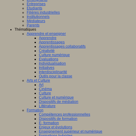
Entreprises
Etudiants
Filières industrielles
Institutionnels
Médiateurs
Parents
Thématiques
Apprendre et enseigner
Apprendre
Apprentissages
Apprentissages collaboratifs
Créativité
Culture numérique
Evaluations
Individualisation
Initiatives
Interdisciplinarité
Outils pour la classe
Arts et Culture
Art
Cinéma
Culture
Culture et numérique
Dispositifs de médiation
Littérature
Formation
Compétences professionnelles
Dispositifs de formation
E- formation
Enjeux et évolutions
Enseignement supérieur et numérique
Formations hybrides