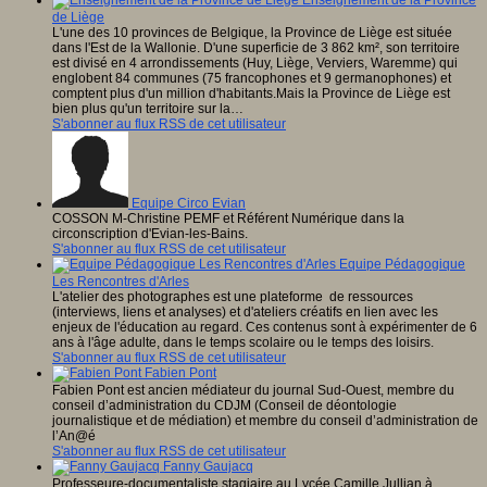
Enseignement de la Province
de Liège
L'une des 10 provinces de Belgique, la Province de Liège est située
dans l'Est de la Wallonie. D'une superficie de 3 862 km², son territoire
est divisé en 4 arrondissements (Huy, Liège, Verviers, Waremme) qui
englobent 84 communes (75 francophones et 9 germanophones) et
comptent plus d'un million d'habitants.Mais la Province de Liège est
bien plus qu'un territoire sur la…
S'abonner au flux RSS de cet utilisateur
Equipe Circo Evian
COSSON M-Christine PEMF et Référent Numérique dans la
circonscription d'Evian-les-Bains.
S'abonner au flux RSS de cet utilisateur
Equipe Pédagogique
Les Rencontres d'Arles
L'atelier des photographes est une plateforme de ressources
(interviews, liens et analyses) et d'ateliers créatifs en lien avec les
enjeux de l'éducation au regard. Ces contenus sont à expérimenter de 6
ans à l'âge adulte, dans le temps scolaire ou le temps des loisirs.
S'abonner au flux RSS de cet utilisateur
Fabien Pont
Fabien Pont est ancien médiateur du journal Sud-Ouest, membre du
conseil d’administration du CDJM (Conseil de déontologie
journalistique et de médiation) et membre du conseil d’administration de
l’An@é
S'abonner au flux RSS de cet utilisateur
Fanny Gaujacq
Professeure-documentaliste stagiaire au Lycée Camille Jullian à