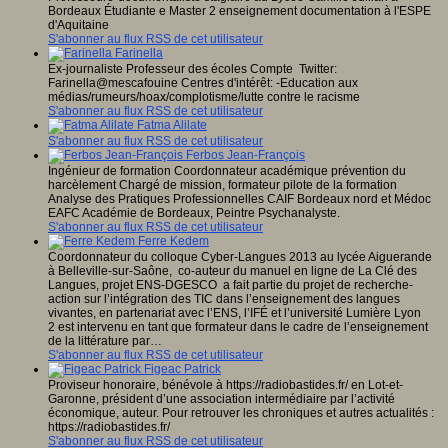
Bordeaux Étudiante e Master 2 enseignement documentation à l'ESPE
d'Aquitaine
S'abonner au flux RSS de cet utilisateur
Farinella
Ex-journaliste Professeur des écoles Compte Twitter:
Farinella@mescafouine Centres d'intérêt: -Education aux
médias/rumeurs/hoax/complotisme/lutte contre le racisme
S'abonner au flux RSS de cet utilisateur
Fatma Alilate
S'abonner au flux RSS de cet utilisateur
Ferbos Jean-François
Ingénieur de formation Coordonnateur académique prévention du
harcèlement Chargé de mission, formateur pilote de la formation
Analyse des Pratiques Professionnelles CAIF Bordeaux nord et Médoc
EAFC Académie de Bordeaux, Peintre Psychanalyste.
S'abonner au flux RSS de cet utilisateur
Ferre Kedem
Coordonnateur du colloque Cyber-Langues 2013 au lycée Aiguerande
à Belleville-sur-Saône, co-auteur du manuel en ligne de La Clé des
Langues, projet ENS-DGESCO a fait partie du projet de recherche-
action sur l’intégration des TIC dans l’enseignement des langues
vivantes, en partenariat avec l’ENS, l’IFÉ et l’université Lumière Lyon
2 est intervenu en tant que formateur dans le cadre de l’enseignement
de la littérature par…
S'abonner au flux RSS de cet utilisateur
Figeac Patrick
Proviseur honoraire, bénévole à https://radiobastides.fr/ en Lot-et-
Garonne, président d’une association intermédiaire par l’activité
économique, auteur. Pour retrouver les chroniques et autres actualités :
https://radiobastides.fr/
S'abonner au flux RSS de cet utilisateur