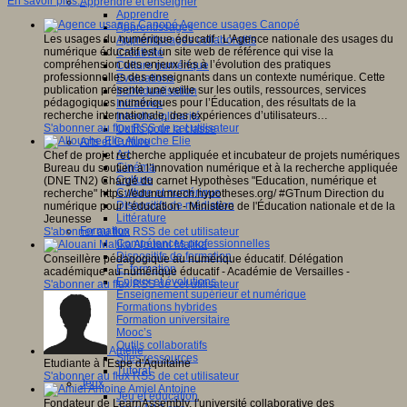
En savoir plus...
Apprendre et enseigner
Apprendre
Agence usages Canopé
Apprentissages
Les usages du numérique éducatif : L'Agence nationale des usages du
Apprentissages collaboratifs
numérique éducatif est un site web de référence qui vise la
Créativité
compréhension des enjeux liés à l’évolution des pratiques
Culture numérique
professionnelles des enseignants dans un contexte numérique. Cette
Evaluations
publication présente une veille sur les outils, ressources, services
Individualisation
pédagogiques numériques pour l’Éducation, des résultats de la
Initiatives
recherche internationale, des expériences d’utilisateurs…
Interdisciplinarité
S'abonner au flux RSS de cet utilisateur
Outils pour la classe
Allouche Elie
Arts et Culture
Art
Chef de projet recherche appliquée et incubateur de projets numériques
Cinéma
Bureau du soutien à l’innovation numérique et à la recherche appliquée
Culture
(DNE TN2) Chargé du carnet Hypothèses "Education, numérique et
Culture et numérique
recherche" https://edunumrech.hypotheses.org/ #GTnum Direction du
Dispositifs de médiation
numérique pour l’éducation - Ministère de l'Éducation nationale et de la
Littérature
Jeunesse
Formation
S'abonner au flux RSS de cet utilisateur
Compétences professionnelles
Alouani Malika
Dispositifs de formation
Conseillère pédagogique au numérique éducatif. Délégation
E- formation
académique au numérique éducatif - Académie de Versailles -
Enjeux et évolutions
S'abonner au flux RSS de cet utilisateur
Enseignement supérieur et numérique
Formations hybrides
Formation universitaire
Mooc’s
Outils collaboratifs
Amélie
Sites ressources
Etudiante à l'Espe d'Aquitaine
Tutorat
S'abonner au flux RSS de cet utilisateur
Jeux
Amiel Antoine
Jeu et éducation
Fondateur de LearnAssembly, l'université collaborative des