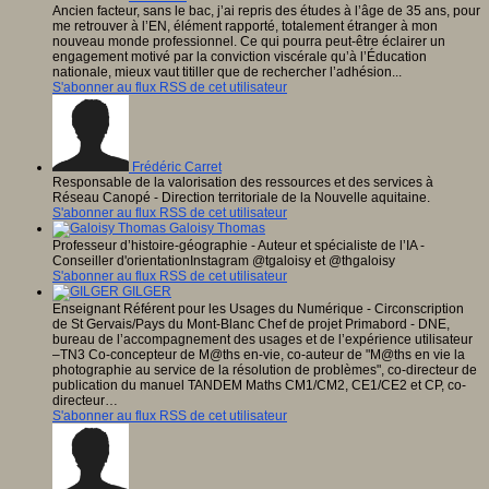
Ancien facteur, sans le bac, j’ai repris des études à l’âge de 35 ans, pour
me retrouver à l’EN, élément rapporté, totalement étranger à mon
nouveau monde professionnel. Ce qui pourra peut-être éclairer un
engagement motivé par la conviction viscérale qu’à l’Éducation
nationale, mieux vaut titiller que de rechercher l’adhésion...
S'abonner au flux RSS de cet utilisateur
Frédéric Carret
Responsable de la valorisation des ressources et des services à
Réseau Canopé - Direction territoriale de la Nouvelle aquitaine.
S'abonner au flux RSS de cet utilisateur
Galoisy Thomas
Professeur d’histoire-géographie - Auteur et spécialiste de l’IA -
Conseiller d'orientationInstagram @tgaloisy et @thgaloisy
S'abonner au flux RSS de cet utilisateur
GILGER
Enseignant Référent pour les Usages du Numérique - Circonscription
de St Gervais/Pays du Mont-Blanc Chef de projet Primabord - DNE,
bureau de l’accompagnement des usages et de l’expérience utilisateur
–TN3 Co-concepteur de M@ths en-vie, co-auteur de "M@ths en vie la
photographie au service de la résolution de problèmes", co-directeur de
publication du manuel TANDEM Maths CM1/CM2, CE1/CE2 et CP, co-
directeur…
S'abonner au flux RSS de cet utilisateur