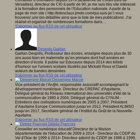
Conseiller d’orientation depuis 1978 (académie de Créteil puis de
Versailles), directeur de CIO à partir de 90, je me suis très vite intéressé
à la formation des personnels de l’Education nationale. A partir de la
page de mon site ( http://bdesclaux.jimdo.com/qui-suis-je/ ) vous
trouverez une bio détaillée ainsi que la liste de mes publications. J’ai
réalisé et organisé de nombreuses formations dans…
S'abonner au flux RSS de cet utilisateur
Després Gaëtan
Gaëtan Després, Professeur des écoles, enseigne depuis plus de 30
ans aussi bien en maternelle qu’en primaire dont huit années en
direction d’école. Il publie sur Educavox depuis 2014 des billets
d'humour sur l'univers scolaire illustrés par Mickaël Roux et Dawid
auteurs de bandes dessinées.
S'abonner au flux RSS de cet utilisateur
Desvergne Marcel
Vice-président de l’An@é, responsable associatif accompagnant le
développement numérique. Directeur du CREPAC d'Aquitaine,
Délégué général du Réseau international des universités d'été de la
communication de 1980 à 2004, Délégué général du CI’NUM -
Entretiens des civilisations numériques de 2005 à 2007, Président
d’Aquitaine Europe Communication jusqu’en 2012. Président ALIMSO
jusqu’en 2017, Secrétaire général de l’Institut du Goût de la Nouvelle-
Aquitaine.
S'abonner au flux RSS de cet utilisateur
Détrée François
Conseiller en numérique éducatif Directeur de la Maison
départementale de l'éducation de 2009 à 2014 - Directeur du CDDP du
Val d'Oise de 1999 à 2014- Directeur adjoint du CDDP de 1996 à 1999,