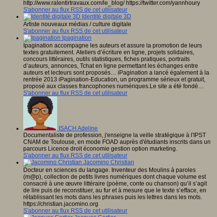
http://www.ralentirtravaux.com/le_blog/ https://twitter.com/yannhoury
S'abonner au flux RSS de cet utilisateur
Identité digitale 3D
Artiste nouveaux médias / culture digitale
S'abonner au flux RSS de cet utilisateur
Ipagination
Ipagination accompagne les auteurs et assure la promotion de leurs
textes gratuitement. Ateliers d’écriture en ligne, projets solidaires,
concours littéraires, outils statistiques, fiches pratiques, portraits
d’auteurs, annonces, Tchat en ligne permettant les échanges entre
auteurs et lecteurs sont proposés… iPagination a lancé également à la
rentrée 2013 iPagination-Education, un programme sérieux et gratuit,
proposé aux classes francophones numériques.Le site a été fondé…
S'abonner au flux RSS de cet utilisateur
ISACH Adeline
Documentaliste de profession, j'enseigne la veille stratégique à l'IPST
CNAM de Toulouse, en mode FOAD auprès d'étudiants inscrits dans un
parcours Licence droit économie gestion option marketing.
S'abonner au flux RSS de cet utilisateur
Jacomino Christian
Docteur en sciences du langage. Inventeur des Moulins à paroles
(m@p), collection de petits livres numériques dont chaque volume est
consacré à une œuvre littéraire (poème, conte ou chanson) qu’il s’agit
de lire puis de reconstituer, au fur et à mesure que le texte s’efface, en
rétablissant les mots dans les phrases puis les lettres dans les mots.
https://christian.jacomino.org
S'abonner au flux RSS de cet utilisateur