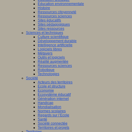
Education environnementale
Histoire
Ressources citoyenneté
Ressources sciences
Sites éducatifs
Sites pédagogiques
Sites ressources
Sciences et techniques
Culture scientifique
Développement durable
Intelligence artificielle
Logiciels libres
Métavers
Outils et logiciels
Réalité augmentée
Ressources sciences
Robotique
Technologies
Société
Acteurs des territoires
Ecole et structure
Economie
Ecosystème éducatif
Génération internet
Handicap
Mondialisation
Normes scolaires
Regards sur l’Ecole
Santé
Société connectée
Territoires et projets
Territoires