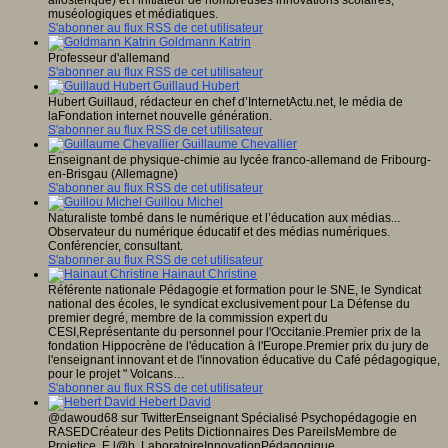
allostérique) et l’initiateur de nombreuses innovations scolaires,
muséologiques et médiatiques.
S'abonner au flux RSS de cet utilisateur
Goldmann Katrin
Professeur d'allemand
S'abonner au flux RSS de cet utilisateur
Guillaud Hubert
Hubert Guillaud, rédacteur en chef d’InternetActu.net, le média de
laFondation internet nouvelle génération.
S'abonner au flux RSS de cet utilisateur
Guillaume Chevallier
Enseignant de physique-chimie au lycée franco-allemand de Fribourg-
en-Brisgau (Allemagne)
S'abonner au flux RSS de cet utilisateur
Guillou Michel
Naturaliste tombé dans le numérique et l’éducation aux médias...
Observateur du numérique éducatif et des médias numériques.
Conférencier, consultant.
S'abonner au flux RSS de cet utilisateur
Hainaut Christine
Référente nationale Pédagogie et formation pour le SNE, le Syndicat
national des écoles, le syndicat exclusivement pour La Défense du
premier degré, membre de la commission expert du
CESI,Représentante du personnel pour l'Occitanie.Premier prix de la
fondation Hippocrène de l'éducation à l'Europe.Premier prix du jury de
l'enseignant innovant et de l'innovation éducative du Café pédagogique,
pour le projet " Volcans…
S'abonner au flux RSS de cet utilisateur
Hebert David
@dawoud68 sur TwitterEnseignant Spécialisé Psychopédagogie en
RASEDCréateur des Petits Dictionnaires Des PareilsMembre de
Projetice, E.l@b, LaboratoireInnovationPédagogique,