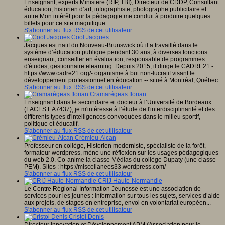
Enseignant, experts Ministère (RIP, TBI), Directeur de CDDP, Consultant
éducation, historien d’art, infographiste, photographe publicitaire et
autre.Mon intérêt pour la pédagogie me conduit à produire quelques
billets pour ce site magnifique.
S'abonner au flux RSS de cet utilisateur
Cool Jacques
Jacques est natif du Nouveau-Brunswick où il a travaillé dans le
système d’éducation publique pendant 30 ans, à diverses fonctions :
enseignant, conseiller en évaluation, responsable de programmes
d'études, gestionnaire elearning. Depuis 2015, il dirige le CADRE21 -
https://www.cadre21.org/- organisme à but non-lucratif visant le
développement professionnel en éducation -- situé à Montréal, Québec
S'abonner au flux RSS de cet utilisateur
Cramarégeas florian
Enseignant dans le secondaire et docteur à l’Université de Bordeaux
(LACES EA7437), je m'intéresse à l’étude de l'interdisciplinarité et des
différents types d'intelligences convoquées dans le milieu sportif,
politique et éducatif.
S'abonner au flux RSS de cet utilisateur
Crémieu-Alcan
Professeur en collège, Historien moderniste, spécialiste de la forêt,
formateur wordpress, mène une réflexion sur les usages pédagogiques
du web 2.0. Co-anime la classe Médias du collège Dupaty (une classe
PEM). Sites : https://miscellanees33.wordpress.com/
S'abonner au flux RSS de cet utilisateur
CRIJ Haute-Normandie
Le Centre Régional Information Jeunesse est une association de
services pour les jeunes : information sur tous les sujets, services d’aide
aux projets, de stages en entreprise, envoi en volontariat européen...
S'abonner au flux RSS de cet utilisateur
Cristol Denis