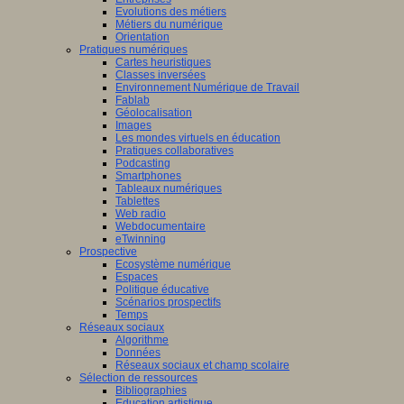
Evolutions des métiers
Métiers du numérique
Orientation
Pratiques numériques
Cartes heuristiques
Classes inversées
Environnement Numérique de Travail
Fablab
Géolocalisation
Images
Les mondes virtuels en éducation
Pratiques collaboratives
Podcasting
Smartphones
Tableaux numériques
Tablettes
Web radio
Webdocumentaire
eTwinning
Prospective
Ecosystème numérique
Espaces
Politique éducative
Scénarios prospectifs
Temps
Réseaux sociaux
Algorithme
Données
Réseaux sociaux et champ scolaire
Sélection de ressources
Bibliographies
Education artistique