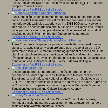
École2demain.orgTwitte avec ses élèves sur @Pareils_FR et d’autres
comptesColmar France
S'abonner au flux RSS de cet utilisateur
Herlory Christophe
Passionné d'éducation et de numérique, j'ai eu la chance d'enseigner
dans des établissements divers et d'entreprendre dans le secteur du
numérique éducatif. Mes expériences à la DGESCO au service de la
lutte contre le décrochage scolaire, à l'Onisep et la Caisse des Dépôts
m'ont permis de mieux comprendre le fonctionnement administratif du
système éducatif. Fier membre de l'équipe de Humanroads,…
S'abonner au flux RSS de cet utilisateur
Hervouet-Kasmi Thomas
Après 20 années d'expérience professionnelle dans la transformation
digitale, j'ai acquis la conviction profonde que la révolution de la 3D
immersive est devenue mature technologiquement et accessible sur le
plan financier. Associée à la gamification et au Social learning, cette
révolution devient un levier stratégique décisif dans la course actuelle à
l'Innovation et à la Différenciation. Directeur de Projets Digital…
S'abonner au flux RSS de cet utilisateur
Hitier Eric
Enseignant du premier degré dans une école rurale en proche
périphérie de Tours depuis 8 ans, titulaire d’un Master Recherche en
Esthétique, arts et industries culturelles, (Doctorat en Sociologie de la
Culture) Egalement certifié en cinéma et audiovisuel et expert auprès de
la Commission Européenne pour le programme Media, de l’agence
Education Audiovisuel and Culture Executive Agency.
S'abonner au flux RSS de cet utilisateur
Houry Yann
Enseignant au lycée international Winston-Churchill de Londres,
formateur passionné par les usages numériques. Auteur de manuels
scolaires http://www.ralentirtravaux.com/