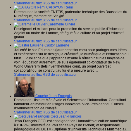
S'abonner au flux RSS de cet utilisateur
CARAYON Rémi
Directeur de la société ENTEIS, partenaire technique des Boussoles du
Numérique, membre de l'An@é.
S'abonner au flux RSS de cet utilisateur
Caremelle Olivier
Enseignant et militant pour la promotion du service public d’éducation.
Adjoint au maire de Lomme, délégué à la culture et au projet éducatif
global.
S'abonner au flux RSS de cet utilisateur
Castor Laurène
J'ai créé le site Edutopies (laurenecastor.com) pour partager mes idées
et expériences sur le design, la créativité, le numérique et l’éducation du
futur… Publier ce que j’apprends m’aide à réfléchir sur les moyens de
voir l’éducation autrement. Je suis également co-fondateur de New
World University (letsinventthefuture.com), un projet ouvert et
collaboratif qui se construit au fur et à mesure avec…
S'abonner au flux RSS de cet utilisateur
Cauche Jean-François
Docteur en Histoire Médiévale et Sciences de l’Information. Consultant-
formateur-animateur en usages innovants. Vice-Président du Conseil
d'Administration de l'An@é.
S'abonner au flux RSS de cet utilisateur
Céci Jean-François
Jean-François CECI est enseignant en Humanités et culture numérique
à l'UPPA (Université de Pau et des Pays de l'Adour) et responsable
pédagogique du DUTM (Diplôme d’Université Techniques Multimedia).