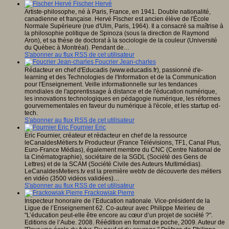
Fischer Hervé
Artiste-philosophe, né à Paris, France, en 1941. Double nationalité,
canadienne et française. Hervé Fischer est ancien élève de l'École
Normale Supérieure (rue d'Ulm, Paris, 1964). Il a consacré sa maîtrise à
la philosophie politique de Spinoza (sous la direction de Raymond
Aron), et sa thèse de doctorat à la sociologie de la couleur (Université
du Québec à Montréal). Pendant de…
S'abonner au flux RSS de cet utilisateur
Foucrier Jean-charles
Rédacteur en chef d'Educadis (www.educadis.fr), passionné d'e-
learning et des Technologies de l'Information et de la Communication
pour l'Enseignement. Veille informationnelle sur les tendances
mondiales de l'apprentissage à distance et de l'éducation numérique,
les innovations technologiques en pédagogie numérique, les réformes
gourvernementales en faveur du numérique à l'école, et les startup ed-
tech.
S'abonner au flux RSS de cet utilisateur
Fournier Eric
Eric Fournier, créateur et rédacteur en chef de la ressource
leCanaldesMétiers.tv Producteur (France Télévisions, TF1, Canal Plus,
Euro-France Médias), également membre du CNC (Centre National de
la Cinématographie), sociétaire de la SGDL (Société des Gens de
Lettres) et de la SCAM (Société Civile des Auteurs Multimédias).
LeCanaldesMetiers.tv est la première webtv de découverte des métiers
en vidéo (3500 vidéos validées)…
S'abonner au flux RSS de cet utilisateur
Frackowiak Pierre
Inspecteur honoraire de l’Education nationale. Vice-président de la
Ligue de l’Enseignement 62. Co-auteur avec Philippe Meirieu de
"L’éducation peut-elle être encore au cœur d’un projet de société ?".
Editions de l’Aube. 2008. Réédition en format de poche, 2009. Auteur de