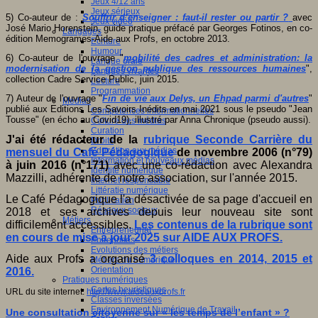
Jeux 4/12 ans
Jeux sérieux
5) Co-auteur de :
Souffrir d’enseigner : faut-il rester ou partir ?
avec
Jeux vidéo
José Mario Horenstein, guide pratique préfacé par Georges Fotinos, en co-
Langages
édition Memogrames-Aide aux Profs, en octobre 2013.
Ecriture
Humour
6) Co-auteur de l'ouvrage "
mobilité des cadres et administration: la
Langue orale
modernisation de la gestion publique des ressources humaines
",
Langues vivantes
collection Cadre Service Public, juin 2015.
Lecture
Programmation
7) Auteur de l'ouvrage "
Fin de vie aux Delys, un Ehpad parmi d'autres
"
Médias
publié aux Editions Les Savoirs Inédits en mai 2021 sous le pseudo "Jean
Compétences informationnelles
Tousse" (en écho au Covid19), illustré par Anna Chronique (pseudo aussi).
Culture des médias
Curation
J'ai été rédacteur de la
rubrique Seconde Carrière du
Droits
Education aux médias
mensuel du Café Pédagogique
de novembre 2006 (n°79)
Information et nouveaux médias
à juin 2016 (n°171)
avec une co-rédaction avec Alexandra
Identité numérique
Mazzilli, adhérente de notre association, sur l'année 2015.
Internet responsable
Littératie numérique
Le Café Pédagogique l'a désactivée de sa page d'accueil en
Publication
Réseaux sociaux
2018 et ses archives depuis leur nouveau site sont
Métiers
difficilement accessibles.
Les contenus de la rubrique sont
Entrepreneuriat
en cours de mise à jour 2025 sur AIDE AUX PROFS.
Entreprises
Evolutions des métiers
Aide aux Profs a organisé
3 colloques en 2014, 2015 et
Métiers du numérique
Orientation
2016.
Pratiques numériques
Cartes heuristiques
URL du site internet:
http://www.aideauxprofs.fr
Classes inversées
Environnement Numérique de Travail
Une consultation citoyenne sur « les temps de l’enfant » ?