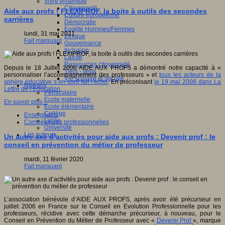
Vivre ensemble
Citoyenneté
Aide aux profs ! FLEXIPROF, la boite à outils des secondes
Culture européenne
carrières
Démocratie
Egalité Hommes/Femmes
lundi, 31 mai 2021
Ethique
Fait marquant
Gouvernance
Inclusion
Laïcité
Ressources citoyenneté
Depuis le 18 Juillet 2006 AIDE AUX PROFS a démontré notre capacité à «
Tiers - lieux
personnaliser l’accompagnement des professeurs » et
tous les acteurs de la
Vie scolaire et sociale
sphère éducative s’en sont fait l’écho
.
En préconisant
le 19 mai 2008 dans La
Niveaux
Lettre de l‘Education
.
Périscolaire
Ecole maternelle
En savoir plus...
Ecole élémentaire
Collège
Enseignants
Lycée
Compétences professionnelles
Université
Les auteurs
Un autre axe d’activités pour aide aux profs : Devenir prof : le
conseil en prévention du métier de professeur
mardi, 11 février 2020
Fait marquant
L’association bénévole d’AIDE AUX PROFS, après avoir été précurseur en
juillet 2006 en France sur le Conseil en Evolution Professionnelle pour les
professeurs, récidive avec cette démarche précurseur, à nouveau, pour le
Conseil en Prévention du Métier de Professeur avec «
Devenir Prof
», marque