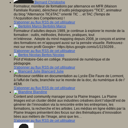
Bernard Christophe
Formateur, moniteur de formations par alternance en MFR (Maison
Familiale Rurale), dénicheur d’outils pédagogiques "TICE", animateur
du blog "Alternance TICéTAC" orienté TIC ... et TAC (Temps de
l’Acquisition des Compétences) !
S'abonner au flux RSS de cet utilisateur
Bertolini Marco
Formateur d’adultes depuis 1989, je continue à explorer le monde de la
formation : outils, méthodes, théories, pratiques, tout
m’intéresse. Adepte du mind mapping depuis 2008, je conçois et anime
des formations en m’appuyant aussi sur la pensée visuelle. Retrouvez-
moi sur mon profil Google+ :https://plus.google.com/u/1/1150269...
S'abonner au flux RSS de cet utilisateur
Bertos Nicolas
Prof d’Histoire-Géo en collège. Passionné de numérique et de
pédagogie.
S'abonner au flux RSS de cet utilisateur
Blancard Julie
Professeur certifiée en documentation au Lycée Élie Faure de Lormont,
à l'affut de l'actu, branchée sur le monde de la doc, du numérique & de l'
#EMI.
S'abonner au flux RSS de cet utilisateur
Blandine
Content and community manager pour la Plaine Images. La Plaine
Images est un cluster dédié aux industries créatives dont l’objectif est de
générer de l’innovation via la rencontre entre les entreprises, les
formations, la recherche et les artistes. Les médias en ligne édités par la
Plaine Images présentent des focus sur des thématiques d’innovation
liées aux métiers de l’Image, ainsi que les…
S'abonner au flux RSS de cet utilisateur