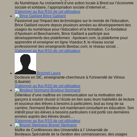
du Numérique Au croisement d’une action locale à Brest sur l’économie
sociale et solidaire, l’appropriation sociale d’internet et…
S'abonner au flux RSS de cet utilisateur
Brice Gaillard
Passionné par l'impact des technologies sur le monde de l'éducation,
Brice Gaillard oeuvre depuis plusieurs années au développement des
usages du numérique pour l'éducation et la formation. Co-fondateur
d'Apolearn et Beechannels, Brice Gaillard a participé aux
développements des plateformes : Apolearn.com, la plateforme pour
apprendre et enseigner en ligne Viaeduc.fr, le réseau social
professionnel des enseignants Beebac.com, le réseau social…
S'abonner au flux RSS de cet utilisateur
Brochet Laura
Docteure en SIC, enseignante-chercheure à l'Université de Vilnius
(Lituanie)
S'abonner au flux RSS de cet utilisateur
Brodeur Normand
Détenteur d’une maîtrise en communication sur la motivation des
garçons à vouloir réussir à l’école en lien avec leurs habiletés de lecture
et soucieux des élèves à besoins à particuliers, tout au long de sa
carrière, Normand Brodeur est maintenant consultant en éducation. Son
intérêt pour les élèves à besoins particuliers s’est porté ces dernières
années auprès des élèves doués.…
S'abonner au flux RSS de cet utilisateur
Brunel Stephane
Maître de Conférences des Universités à l’ Université de
Bordeaux.Spécialiste de la Gestion des connaissances, des usages