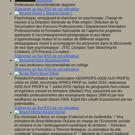
Boulogne
Professeure documentaliste stagiaire
S'abonner au flux RSS de cet utilisateur
Bourne David J.
Psychologue, enseignant et chercheur en psychologie. Chargé de
mission à la Direction Générale de Pôle emploi / Direction de la
Sécurisation des Parcours Professionnels / Département Orientation
Professionnelle et Formation.Spécialiste de l’approche jungienne
appliquée à l’accompagnement pédagogique et aux styles
d’apprentissage.Auteur et co-auteur de différents supports
pédagogiques visant à accompagner les personnes dans la découverte
de leur type psychologique : JTSC (Jungian Type Sketching for
Children), IJTI-Process.Co-auteur…
S'abonner au flux RSS de cet utilisateur
Bousquet Aline
Je suis professeur documentaliste en collège
S'abonner au flux RSS de cet utilisateur
Boyer Rémi
Président-Fondateur de l’association AIDOPROFS (AIDE AUX PROFS)
créée en 2006, renommée APRES PROF en Juillet 2016, redevenue
AIDE AUX PROFS le 7 Juillet 2019. Agrégé de géographie hors-classe
et ingénieur conseil en formation (Master2 Pro), passionné par les
mobilités professionnelles des enseignants depuis 1999 et par leur
souffrance au travail depuis 2009. Esprit très créatif et passionné par les
potentialités…
S'abonner au flux RSS de cet utilisateur
Briand Michel
Elu municipal à Brest, en charge d’internet et du multimédia -* Vice
président de Brest Métropole Océane en charge de l’Economie sociale
et solidaire et de l’aménagement numérique du territoire -* Directeur
adjoint de la Formation à Telecom Bretagne, co animateur du site
contributif "innovation-pedagogique.fr" -* Membre du Conseil National