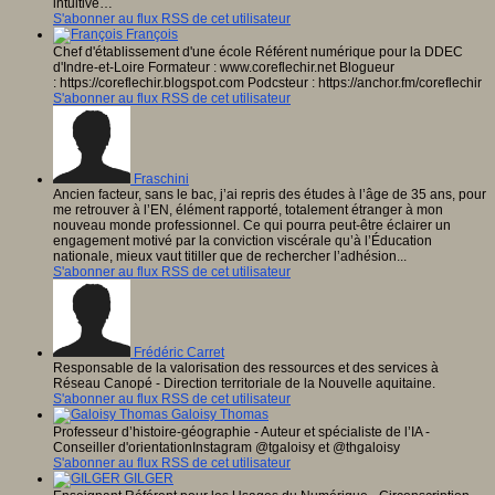
intuitive…
S'abonner au flux RSS de cet utilisateur
François
Chef d'établissement d'une école Référent numérique pour la DDEC
d'Indre-et-Loire Formateur : www.coreflechir.net Blogueur
: https://coreflechir.blogspot.com Podcsteur : https://anchor.fm/coreflechir
S'abonner au flux RSS de cet utilisateur
Fraschini
Ancien facteur, sans le bac, j’ai repris des études à l’âge de 35 ans, pour
me retrouver à l’EN, élément rapporté, totalement étranger à mon
nouveau monde professionnel. Ce qui pourra peut-être éclairer un
engagement motivé par la conviction viscérale qu’à l’Éducation
nationale, mieux vaut titiller que de rechercher l’adhésion...
S'abonner au flux RSS de cet utilisateur
Frédéric Carret
Responsable de la valorisation des ressources et des services à
Réseau Canopé - Direction territoriale de la Nouvelle aquitaine.
S'abonner au flux RSS de cet utilisateur
Galoisy Thomas
Professeur d’histoire-géographie - Auteur et spécialiste de l’IA -
Conseiller d'orientationInstagram @tgaloisy et @thgaloisy
S'abonner au flux RSS de cet utilisateur
GILGER