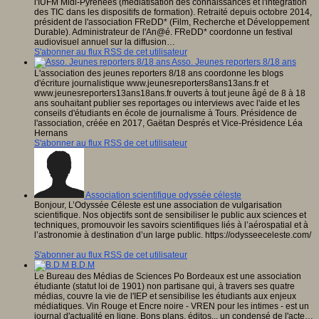
l'IUFM Midi-Pyrénées (médiatisation des connaissances et l'intégration
des TIC dans les dispositifs de formation). Retraité depuis octobre 2014,
président de l'association FReDD* (Film, Recherche et Développement
Durable). Administrateur de l'An@é. FReDD* coordonne un festival
audiovisuel annuel sur la diffusion…
S'abonner au flux RSS de cet utilisateur
Asso. Jeunes reporters 8/18 ans
L'association des jeunes reporters 8/18 ans coordonne les blogs
d'écriture journalistique www.jeunesreporters8ans13ans.fr et
www.jeunesreporters13ans18ans.fr ouverts à tout jeune âgé de 8 à 18
ans souhaitant publier ses reportages ou interviews avec l'aide et les
conseils d'étudiants en école de journalisme à Tours. Présidence de
l'association, créée en 2017, Gaëtan Després et Vice-Présidence Léa
Hernans
S'abonner au flux RSS de cet utilisateur
Association scientifique odyssée céleste
Bonjour, L’Odyssée Céleste est une association de vulgarisation
scientifique. Nos objectifs sont de sensibiliser le public aux sciences et
techniques, promouvoir les savoirs scientifiques liés à l’aérospatial et à
l’astronomie à destination d’un large public. https://odysseeceleste.com/
S'abonner au flux RSS de cet utilisateur
B.D.M
Le Bureau des Médias de Sciences Po Bordeaux est une association
étudiante (statut loi de 1901) non partisane qui, à travers ses quatre
médias, couvre la vie de l'IEP et sensibilise les étudiants aux enjeux
médiatiques. Vin Rouge et Encre noire - VREN pour les intimes - est un
journal d'actualité en ligne. Bons plans, éditos... un condensé de l'acte…