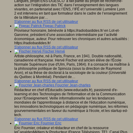
Langues, projet ENS-DGESCO a fait partie du projet de recherche-
action sur l’intégration des TIC dans l’enseignement des langues
vivantes, en partenariat avec l’ENS, l’IFÉ et l’université Lumière Lyon
2 est intervenu en tant que formateur dans le cadre de l’enseignement
de la littérature par…
S'abonner au flux RSS de cet utilisateur
Figeac Patrick
Proviseur honoraire, bénévole à https://radiobastides.fr/ en Lot-et-
Garonne, président d’une association intermédiaire par l’activité
économique, auteur. Pour retrouver les chroniques et autres actualités :
https://radiobastides.fr/
S'abonner au flux RSS de cet utilisateur
Fischer Hervé
Artiste-philosophe, né à Paris, France, en 1941. Double nationalité,
canadienne et française. Hervé Fischer est ancien élève de l'École
Normale Supérieure (rue d'Ulm, Paris, 1964). Il a consacré sa maîtrise à
la philosophie politique de Spinoza (sous la direction de Raymond
Aron), et sa thèse de doctorat à la sociologie de la couleur (Université
du Québec à Montréal). Pendant de…
S'abonner au flux RSS de cet utilisateur
Foucrier Jean-charles
Rédacteur en chef d'Educadis (www.educadis.fr), passionné d'e-
learning et des Technologies de l'Information et de la Communication
pour l'Enseignement. Veille informationnelle sur les tendances
mondiales de l'apprentissage à distance et de l'éducation numérique,
les innovations technologiques en pédagogie numérique, les réformes
gourvernementales en faveur du numérique à l'école, et les startup ed-
tech.
S'abonner au flux RSS de cet utilisateur
Fournier Eric
Eric Fournier, créateur et rédacteur en chef de la ressource
leCanaldesMétiers.tv Producteur (France Télévisions, TF1, Canal Plus,