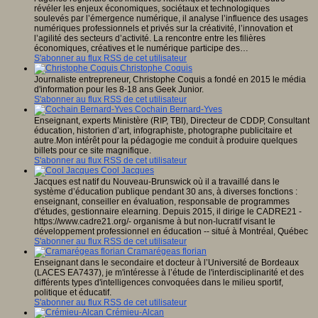
révéler les enjeux économiques, sociétaux et technologiques
soulevés par l’émergence numérique, il analyse l’influence des usages
numériques professionnels et privés sur la créativité, l’innovation et
l’agilité des secteurs d’activité. La rencontre entre les filières
économiques, créatives et le numérique participe des…
S'abonner au flux RSS de cet utilisateur
Christophe Coquis
Journaliste entrepreneur, Christophe Coquis a fondé en 2015 le média
d'information pour les 8-18 ans Geek Junior.
S'abonner au flux RSS de cet utilisateur
Cochain Bernard-Yves
Enseignant, experts Ministère (RIP, TBI), Directeur de CDDP, Consultant
éducation, historien d’art, infographiste, photographe publicitaire et
autre.Mon intérêt pour la pédagogie me conduit à produire quelques
billets pour ce site magnifique.
S'abonner au flux RSS de cet utilisateur
Cool Jacques
Jacques est natif du Nouveau-Brunswick où il a travaillé dans le
système d’éducation publique pendant 30 ans, à diverses fonctions :
enseignant, conseiller en évaluation, responsable de programmes
d'études, gestionnaire elearning. Depuis 2015, il dirige le CADRE21 -
https://www.cadre21.org/- organisme à but non-lucratif visant le
développement professionnel en éducation -- situé à Montréal, Québec
S'abonner au flux RSS de cet utilisateur
Cramarégeas florian
Enseignant dans le secondaire et docteur à l’Université de Bordeaux
(LACES EA7437), je m'intéresse à l’étude de l'interdisciplinarité et des
différents types d'intelligences convoquées dans le milieu sportif,
politique et éducatif.
S'abonner au flux RSS de cet utilisateur
Crémieu-Alcan