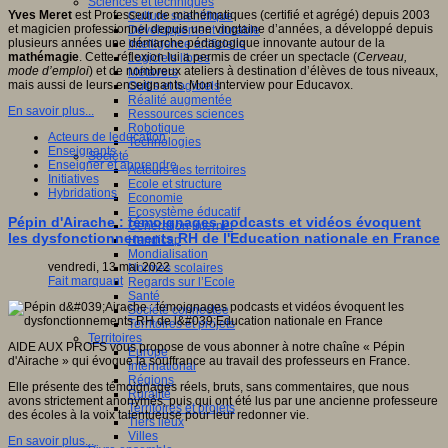
Sciences et techniques
Yves Meret
est Professeur de mathématiques (certifié et agrégé) depuis 2003
Culture scientifique
et magicien professionnel depuis une vingtaine d’années, a développé depuis
Développement durable
plusieurs années une démarche pédagogique innovante autour de la
Intelligence artificielle
mathémagie
. Cette réflexion lui a permis de créer un spectacle (
Cerveau,
Logiciels libres
mode d’emploi
) et de nombreux ateliers à destination d’élèves de tous niveaux,
Métavers
mais aussi de leurs enseignants. Mon Interview pour Educavox.
Outils et logiciels
Réalité augmentée
En savoir plus...
Ressources sciences
Robotique
Acteurs de leducation
Technologies
Enseignants
Société
Enseigner et apprendre
Acteurs des territoires
Initiatives
Ecole et structure
Hybridations
Economie
Ecosystème éducatif
Pépin d'Airache : témoignages podcasts et vidéos évoquent
Génération internet
les dysfonctionnements RH de l'Education nationale en France
Handicap
Mondialisation
vendredi, 13 mai 2022
Normes scolaires
Fait marquant
Regards sur l’Ecole
Santé
Société connectée
Territoires et projets
Territoires
AIDE AUX PROFS vous propose de vous abonner à notre chaîne « Pépin
Europe
d'Airache » qui évoque la souffrance au travail des professeurs en France.
International
Régions
Elle présente des témoignages réels, bruts, sans commentaires, que nous
Ruralité
avons strictement anonymés, puis qui ont été lus par une ancienne professeure
Territoires et projets
des écoles à la voix talentueuse pour leur redonner vie.
Tiers lieux
Villes
En savoir plus...