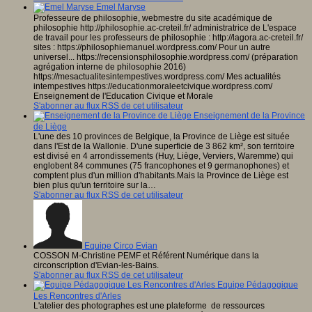
Emel Maryse
Professeure de philosophie, webmestre du site académique de
philosophie http://philosophie.ac-creteil.fr/ administratrice de L'espace
de travail pour les professeurs de philosophie : http://lagora.ac-creteil.fr/
sites : https://philosophiemanuel.wordpress.com/ Pour un autre
universel... https://recensionsphilosophie.wordpress.com/ (préparation
agrégation interne de philosophie 2016)
https://mesactualitesintempestives.wordpress.com/ Mes actualités
intempestives https://educationmoraleetcivique.wordpress.com/
Enseignement de l'Education Civique et Morale
S'abonner au flux RSS de cet utilisateur
Enseignement de la Province
de Liège
L'une des 10 provinces de Belgique, la Province de Liège est située
dans l'Est de la Wallonie. D'une superficie de 3 862 km², son territoire
est divisé en 4 arrondissements (Huy, Liège, Verviers, Waremme) qui
englobent 84 communes (75 francophones et 9 germanophones) et
comptent plus d'un million d'habitants.Mais la Province de Liège est
bien plus qu'un territoire sur la…
S'abonner au flux RSS de cet utilisateur
Equipe Circo Evian
COSSON M-Christine PEMF et Référent Numérique dans la
circonscription d'Evian-les-Bains.
S'abonner au flux RSS de cet utilisateur
Equipe Pédagogique
Les Rencontres d'Arles
L'atelier des photographes est une plateforme de ressources