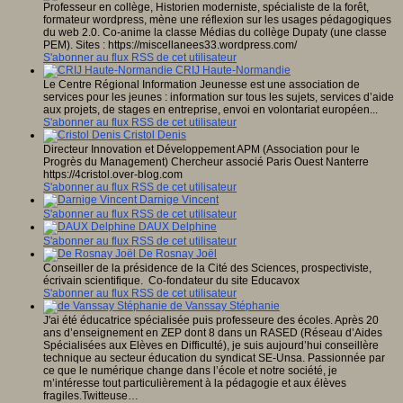
Professeur en collège, Historien moderniste, spécialiste de la forêt,
formateur wordpress, mène une réflexion sur les usages pédagogiques
du web 2.0. Co-anime la classe Médias du collège Dupaty (une classe
PEM). Sites : https://miscellanees33.wordpress.com/
S'abonner au flux RSS de cet utilisateur
CRIJ Haute-Normandie
Le Centre Régional Information Jeunesse est une association de
services pour les jeunes : information sur tous les sujets, services d’aide
aux projets, de stages en entreprise, envoi en volontariat européen...
S'abonner au flux RSS de cet utilisateur
Cristol Denis
Directeur Innovation et Développement APM (Association pour le
Progrès du Management) Chercheur associé Paris Ouest Nanterre
https://4cristol.over-blog.com
S'abonner au flux RSS de cet utilisateur
Darnige Vincent
S'abonner au flux RSS de cet utilisateur
DAUX Delphine
S'abonner au flux RSS de cet utilisateur
De Rosnay Joël
Conseiller de la présidence de la Cité des Sciences, prospectiviste,
écrivain scientifique. Co-fondateur du site Educavox
S'abonner au flux RSS de cet utilisateur
de Vanssay Stéphanie
J'ai été éducatrice spécialisée puis professeure des écoles. Après 20
ans d’enseignement en ZEP dont 8 dans un RASED (Réseau d’Aides
Spécialisées aux Elèves en Difficulté), je suis aujourd’hui conseillère
technique au secteur éducation du syndicat SE-Unsa. Passionnée par
ce que le numérique change dans l’école et notre société, je
m’intéresse tout particulièrement à la pédagogie et aux élèves
fragiles.Twitteuse…