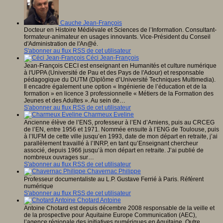
Cauche Jean-François
Docteur en Histoire Médiévale et Sciences de l’Information. Consultant-
formateur-animateur en usages innovants. Vice-Président du Conseil
d'Administration de l'An@é.
S'abonner au flux RSS de cet utilisateur
Céci Jean-François
Jean-François CECI est enseignant en Humanités et culture numérique
à l'UPPA (Université de Pau et des Pays de l'Adour) et responsable
pédagogique du DUTM (Diplôme d’Université Techniques Multimedia).
Il encadre également une option « Ingénierie de l’éducation et de la
formation » en licence 3 professionnelle « Métiers de la Formation des
Jeunes et des Adultes ». Au sein de…
S'abonner au flux RSS de cet utilisateur
Charmeux Eveline
Ancienne élève de l’ENS, professeur à l’EN d’Amiens, puis au CRCEG
de l’EN, entre 1956 et 1971. Nommée ensuite à l’ENG de Toulouse, puis
à l’IUFM de cette ville jusqu’en 1993, date de mon départ en retraite, j’ai
parallèlement travaillé à l’INRP, en tant qu’Enseignant chercheur
associé, depuis 1966 jusqu’à mon départ en retraite. J’ai publié de
nombreux ouvrages sur…
S'abonner au flux RSS de cet utilisateur
Chavernac Philippe
Professeur documentaliste au L.P. Gustave Ferrié à Paris. Référent
numérique
S'abonner au flux RSS de cet utilisateur
Chotard Antoine
Antoine Chotard est depuis décembre 2008 responsable de la veille et
de la prospective pour Aquitaine Europe Communication (AEC),
l’agence régionale des initiatives numériques en Aquitaine. Outre