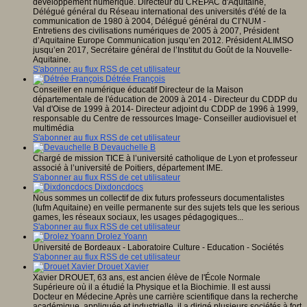
développement numérique. Directeur du CREPAC d'Aquitaine,
Délégué général du Réseau international des universités d'été de la
communication de 1980 à 2004, Délégué général du CI’NUM -
Entretiens des civilisations numériques de 2005 à 2007, Président
d’Aquitaine Europe Communication jusqu’en 2012. Président ALIMSO
jusqu’en 2017, Secrétaire général de l’Institut du Goût de la Nouvelle-
Aquitaine.
S'abonner au flux RSS de cet utilisateur
Détrée François
Conseiller en numérique éducatif Directeur de la Maison
départementale de l'éducation de 2009 à 2014 - Directeur du CDDP du
Val d'Oise de 1999 à 2014- Directeur adjoint du CDDP de 1996 à 1999,
responsable du Centre de ressources Image- Conseiller audiovisuel et
multimédia
S'abonner au flux RSS de cet utilisateur
Devauchelle B
Chargé de mission TICE à l’université catholique de Lyon et professeur
associé à l’université de Poitiers, département IME.
S'abonner au flux RSS de cet utilisateur
Dixdoncdocs
Nous sommes un collectif de dix futurs professeurs documentalistes
(Iufm Aquitaine) en veille permanente sur des sujets tels que les serious
games, les réseaux sociaux, les usages pédagogiques...
S'abonner au flux RSS de cet utilisateur
Drolez Yoann
Université de Bordeaux - Laboratoire Culture - Education - Sociétés
S'abonner au flux RSS de cet utilisateur
Drouet Xavier
Xavier DROUET, 63 ans, est ancien élève de l'École Normale
Supérieure où il a étudié la Physique et la Biochimie. Il est aussi
Docteur en Médecine.Après une carrière scientifique dans la recherche
académique, appliquée et industrielle, il a dirigé plusieurs sociétés à fort