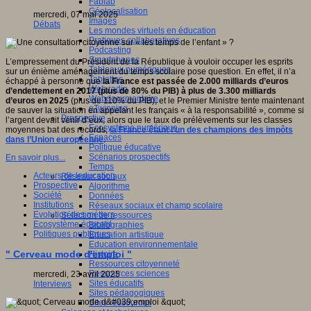
Fablab
Géolocalisation
mercredi, 07 mai 2025
Images
Débats
Les mondes virtuels en éducation
Pratiques collaboratives
Podcasting
Smartphones
L’empressement du Président de la République à vouloir occuper les esprits
Tableaux numériques
sur un énième aménagement du temps scolaire pose question. En effet, il n’a
Tablettes
échappé à personne que
la France est passée de 2.000 milliards d’euros
Web radio
d’endettement en 2017 (plus de 80% du PIB) à plus de 3.300 milliards
Webdocumentaire
d’euros en 2025
(plus de 110% du PIB), et le Premier Ministre tente maintenant
eTwinning
de sauver la situation en appelant les français « à la responsabilité », comme si
Prospective
l’argent devait venir d’eux, alors que le taux de prélèvements sur les classes
Ecosystème numérique
moyennes bat des records,
la France étant l’un des champions des impôts
Espaces
dans l’Union européenne
.
Politique éducative
Scénarios prospectifs
En savoir plus...
Temps
Acteurs de leducation
Réseaux sociaux
Prospective
Algorithme
Société
Données
Institutions
Réseaux sociaux et champ scolaire
Evolution des métiers
Sélection de ressources
Ecosystème éducatif
Bibliographies
Politiques publiques
Education artistique
Education environnementale
" Cerveau mode d'emploi "
Histoire
Ressources citoyenneté
Ressources sciences
mercredi, 23 avril 2025
Sites éducatifs
Interviews
Sites pédagogiques
Sites ressources