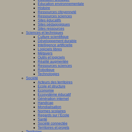
Education environnementale
Histoire
Ressources citoyenneté
Ressources sciences
Sites éducatifs
Sites pédagogiques
Sites ressources
Sciences et techniques
Culture scientifique
Développement durable
Intelligence artificielle
Logiciels libres
Métavers
Outils et logiciels
Réalité augmentée
Ressources sciences
Robotique
Technologies
Société
Acteurs des territoires
Ecole et structure
Economie
Ecosystème éducatif
Génération internet
Handicap
Mondialisation
Normes scolaires
Regards sur l’Ecole
Santé
Société connectée
Territoires et projets
Territoires