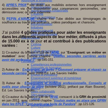
Apprendre et enseigner
Apprendre
4)
APRES PROF
: site dédié aux mobilités externes hors enseignement
Apprentissages
accessibles via une disponibilité pour convenances personnelles, une
Apprentissages collaboratifs
démission avec ou sans indemnité.
Créativité
Culture numérique
5)
PEPIN d'AIRACHE
chaîne You Tube dédiée aux témoignages de
:
Evaluations
souffrance au travail par podcasts, vidéos parodiques et chansons.
Individualisation
Initiatives
Interdisciplinarité
J’ai publié
4 guides pratiques pour aider les enseignants
Outils pour la classe
dans les différents aspects de leur métier, diffusés à plus
Arts et Culture
de 15.000 ex
à ce jour
et ai contribué à des publications
Art
Cinéma
variées :
Culture
Culture et numérique
1) Co-auteur du bulletin n°118 de l'
AFAE
sur "
Enseignant: un métier en
Dispositifs de médiation
mutation
" avec comme chapitre "
Quelles secondes carrières après
Littérature
avoir été professeur ?
"
, pp.145-151.
Formation
Compétences professionnelles
Dispositifs de formation
2) Auteur de :
Enseignant...et après ? Comment préparer et réussir sa
E- formation
seconde carrière
(août 2009) Ed. Les Savoirs Inédits.
Enjeux et évolutions
Enseignement supérieur et numérique
Formations hybrides
3) Auteur de :
Enseignants et mobilité professionnelle. Conseils et
Formation universitaire
outils pour choisir la vôtre
(octobre 2011), préfacé par Alain Bouvier),
Mooc’s
Ed. Les Savoirs Inédits.
Outils collaboratifs
Sites ressources
4) Co-auteur du bulletin n°138 de l'
AFAE
consacré à la
GRH de proximité
Tutorat
en juin 2013, avec comme chapitre "
Vouloir mettre en place une GPRH
Jeux
dans les EPLE, c'est ouvrir une boite de Pandore
", pp.121-126.
Jeu et éducation