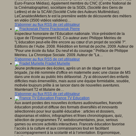
Euro-France Médias), également membre du CNC (Centre National de
la Cinématographie), sociétaire de la SGDL (Société des Gens de
Lettres) et de la SCAM (Société Civile des Auteurs Multimédias).
LeCanaldesMetiers.tv est la première webtv de découverte des métiers
en vidéo (3500 vidéos validées)…
S'abonner au flux RSS de cet utilisateur
Frackowiak Pierre
Inspecteur honoraire de l’Education nationale. Vice-président de la
Ligue de l’Enseignement 62. Co-auteur avec Philippe Meirieu de
"L’éducation peut-elle être encore au cœur d’un projet de société ?".
Editions de l’Aube. 2008. Réédition en format de poche, 2009. Auteur de
"Pour une école du futur. Du neuf et du courage." Préface de Philippe
Meirieu. La Chronique Sociale. 2009. Auteur de "La…
S'abonner au flux RSS de cet utilisateur
Fradet Murielle
Jeune professeure des écoles, après un an de stage en tant que
brigade, j'ai été nommée d'office en maternelle avec une classe de MS
dans une école au public très défavorisé. J'y ai découvert des enfants
difficiles mais émerveillés, mais aussi une équipe formidable, soudée,
motivée toujours prête à se lancer dans de nouvelles aventures.
Maintenant T2 et titulaire de…
S'abonner au flux RSS de cet utilisateur
France TV Education
Aux avant-postes des nouvelles écritures audiovisuelles, francetv
éducation produit et diffuse des formats diversifiés et innovants
sélectionnés pour leur qualité éducative : articles et dossiers,
diaporamas et vidéos, infographies et frises chronologiques, quiz,
sélection de programmes TV, web­documentaires, jeux, serious
games ou encore activités interactives. Francetv éducation favorise
l’accès à la culture et aux connaissances tout en facilitant
l’accompagnement à la scolarité et à l’orientation. Ergonomique,