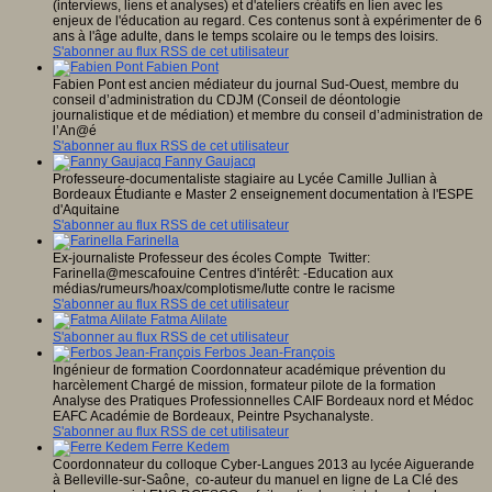
(interviews, liens et analyses) et d'ateliers créatifs en lien avec les
enjeux de l'éducation au regard. Ces contenus sont à expérimenter de 6
ans à l'âge adulte, dans le temps scolaire ou le temps des loisirs.
S'abonner au flux RSS de cet utilisateur
Fabien Pont
Fabien Pont est ancien médiateur du journal Sud-Ouest, membre du
conseil d’administration du CDJM (Conseil de déontologie
journalistique et de médiation) et membre du conseil d’administration de
l’An@é
S'abonner au flux RSS de cet utilisateur
Fanny Gaujacq
Professeure-documentaliste stagiaire au Lycée Camille Jullian à
Bordeaux Étudiante e Master 2 enseignement documentation à l'ESPE
d'Aquitaine
S'abonner au flux RSS de cet utilisateur
Farinella
Ex-journaliste Professeur des écoles Compte Twitter:
Farinella@mescafouine Centres d'intérêt: -Education aux
médias/rumeurs/hoax/complotisme/lutte contre le racisme
S'abonner au flux RSS de cet utilisateur
Fatma Alilate
S'abonner au flux RSS de cet utilisateur
Ferbos Jean-François
Ingénieur de formation Coordonnateur académique prévention du
harcèlement Chargé de mission, formateur pilote de la formation
Analyse des Pratiques Professionnelles CAIF Bordeaux nord et Médoc
EAFC Académie de Bordeaux, Peintre Psychanalyste.
S'abonner au flux RSS de cet utilisateur
Ferre Kedem
Coordonnateur du colloque Cyber-Langues 2013 au lycée Aiguerande
à Belleville-sur-Saône, co-auteur du manuel en ligne de La Clé des