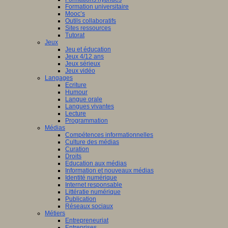
Formation universitaire
Mooc’s
Outils collaboratifs
Sites ressources
Tutorat
Jeux
Jeu et éducation
Jeux 4/12 ans
Jeux sérieux
Jeux vidéo
Langages
Ecriture
Humour
Langue orale
Langues vivantes
Lecture
Programmation
Médias
Compétences informationnelles
Culture des médias
Curation
Droits
Education aux médias
Information et nouveaux médias
Identité numérique
Internet responsable
Littératie numérique
Publication
Réseaux sociaux
Métiers
Entrepreneuriat
Entreprises