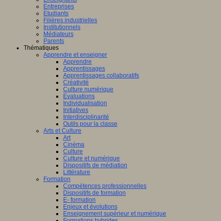
Entreprises
Etudiants
Filières industrielles
Institutionnels
Médiateurs
Parents
Thématiques
Apprendre et enseigner
Apprendre
Apprentissages
Apprentissages collaboratifs
Créativité
Culture numérique
Evaluations
Individualisation
Initiatives
Interdisciplinarité
Outils pour la classe
Arts et Culture
Art
Cinéma
Culture
Culture et numérique
Dispositifs de médiation
Littérature
Formation
Compétences professionnelles
Dispositifs de formation
E- formation
Enjeux et évolutions
Enseignement supérieur et numérique
Formations hybrides