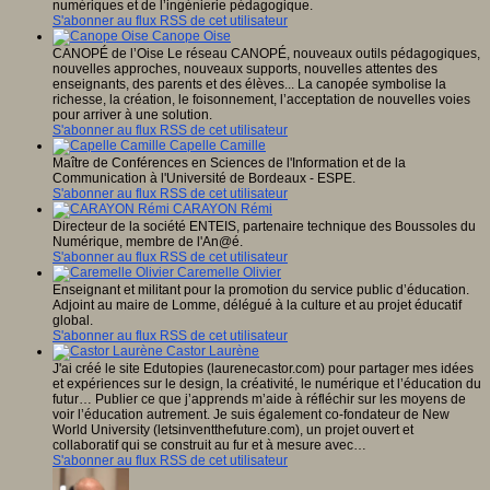
numériques et de l’ingénierie pédagogique.
S'abonner au flux RSS de cet utilisateur
Canope Oise
CANOPÉ de l’Oise Le réseau CANOPÉ, nouveaux outils pédagogiques,
nouvelles approches, nouveaux supports, nouvelles attentes des
enseignants, des parents et des élèves... La canopée symbolise la
richesse, la création, le foisonnement, l’acceptation de nouvelles voies
pour arriver à une solution.
S'abonner au flux RSS de cet utilisateur
Capelle Camille
Maître de Conférences en Sciences de l'Information et de la
Communication à l'Université de Bordeaux - ESPE.
S'abonner au flux RSS de cet utilisateur
CARAYON Rémi
Directeur de la société ENTEIS, partenaire technique des Boussoles du
Numérique, membre de l'An@é.
S'abonner au flux RSS de cet utilisateur
Caremelle Olivier
Enseignant et militant pour la promotion du service public d’éducation.
Adjoint au maire de Lomme, délégué à la culture et au projet éducatif
global.
S'abonner au flux RSS de cet utilisateur
Castor Laurène
J'ai créé le site Edutopies (laurenecastor.com) pour partager mes idées
et expériences sur le design, la créativité, le numérique et l’éducation du
futur… Publier ce que j’apprends m’aide à réfléchir sur les moyens de
voir l’éducation autrement. Je suis également co-fondateur de New
World University (letsinventthefuture.com), un projet ouvert et
collaboratif qui se construit au fur et à mesure avec…
S'abonner au flux RSS de cet utilisateur