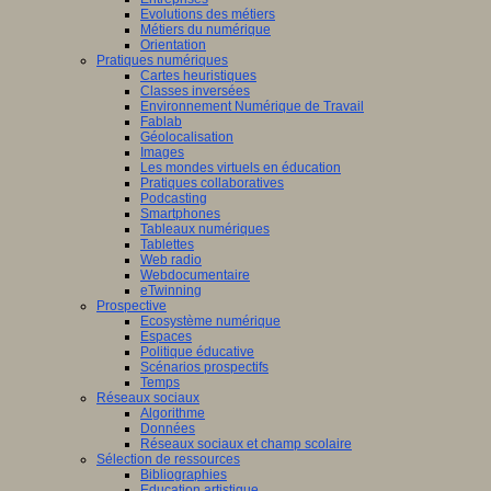
Evolutions des métiers
Métiers du numérique
Orientation
Pratiques numériques
Cartes heuristiques
Classes inversées
Environnement Numérique de Travail
Fablab
Géolocalisation
Images
Les mondes virtuels en éducation
Pratiques collaboratives
Podcasting
Smartphones
Tableaux numériques
Tablettes
Web radio
Webdocumentaire
eTwinning
Prospective
Ecosystème numérique
Espaces
Politique éducative
Scénarios prospectifs
Temps
Réseaux sociaux
Algorithme
Données
Réseaux sociaux et champ scolaire
Sélection de ressources
Bibliographies
Education artistique