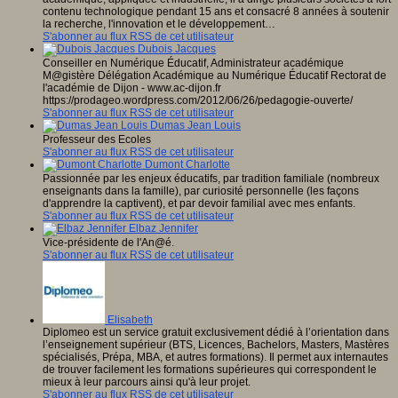
contenu technologique pendant 15 ans et consacré 8 années à soutenir
la recherche, l'innovation et le développement…
S'abonner au flux RSS de cet utilisateur
Dubois Jacques
Conseiller en Numérique Éducatif, Administrateur académique
M@gistère Délégation Académique au Numérique Éducatif Rectorat de
l'académie de Dijon - www.ac-dijon.fr
https://prodageo.wordpress.com/2012/06/26/pedagogie-ouverte/
S'abonner au flux RSS de cet utilisateur
Dumas Jean Louis
Professeur des Ecoles
S'abonner au flux RSS de cet utilisateur
Dumont Charlotte
Passionnée par les enjeux éducatifs, par tradition familiale (nombreux
enseignants dans la famille), par curiosité personnelle (les façons
d'apprendre la captivent), et par devoir familial avec mes enfants.
S'abonner au flux RSS de cet utilisateur
Elbaz Jennifer
Vice-présidente de l'An@é.
S'abonner au flux RSS de cet utilisateur
Elisabeth
Diplomeo est un service gratuit exclusivement dédié à l’orientation dans
l’enseignement supérieur (BTS, Licences, Bachelors, Masters, Mastères
spécialisés, Prépa, MBA, et autres formations). Il permet aux internautes
de trouver facilement les formations supérieures qui correspondent le
mieux à leur parcours ainsi qu'à leur projet.
S'abonner au flux RSS de cet utilisateur