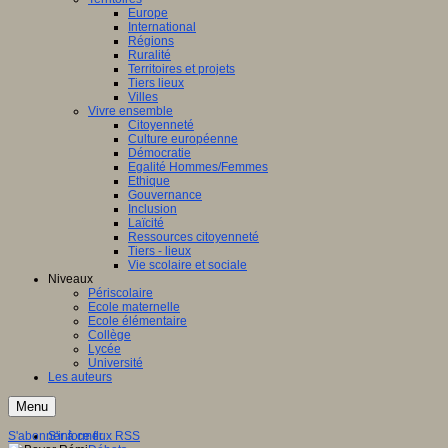
Europe
International
Régions
Ruralité
Territoires et projets
Tiers lieux
Villes
Vivre ensemble
Citoyenneté
Culture européenne
Démocratie
Egalité Hommes/Femmes
Ethique
Gouvernance
Inclusion
Laïcité
Ressources citoyenneté
Tiers - lieux
Vie scolaire et sociale
Niveaux
Périscolaire
Ecole maternelle
Ecole élémentaire
Collège
Lycée
Université
Les auteurs
Menu
S'abonner à ce flux RSS
S'informer