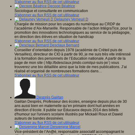
S'abonner au flux RSS de cet utilisateur
Decoop Béatrice
Sociologue et consultante en communication
S'abonner au flux RSS de cet utilisateur
Delauney Verneuil D
Chargée de mission pour les usages du numérique au CRDP de
l’académie d’Aix-Marseille. Responsable de l’action IntégraTice, pour la
promotion des innovations technologiques au service de la pédagogie,
en direction des élèves en situation de handicap
S'abonner au flux RSS de cet utilisateur
Desclaux Bernard
Conseiller d’orientation depuis 1978 (académie de Créteil puis de
Versailles), directeur de CIO à partir de 90, je me suis très vite intéressé
à la formation des personnels de l’Education nationale. A partir de la
page de mon site ( http://bdesclaux.jimdo.com/qui-suis-je/ ) vous
trouverez une bio détaillée ainsi que la liste de mes publications. J’ai
réalisé et organisé de nombreuses formations dans…
S'abonner au flux RSS de cet utilisateur
Després Gaëtan
Gaëtan Després, Professeur des écoles, enseigne depuis plus de 30
ans aussi bien en maternelle qu’en primaire dont huit années en
direction d’école. Il publie sur Educavox depuis 2014 des billets
d'humour sur l'univers scolaire illustrés par Mickaël Roux et Dawid
auteurs de bandes dessinées.
S'abonner au flux RSS de cet utilisateur
Desvergne Marcel
Vice-président de l’An@é, responsable associatif accompagnant le