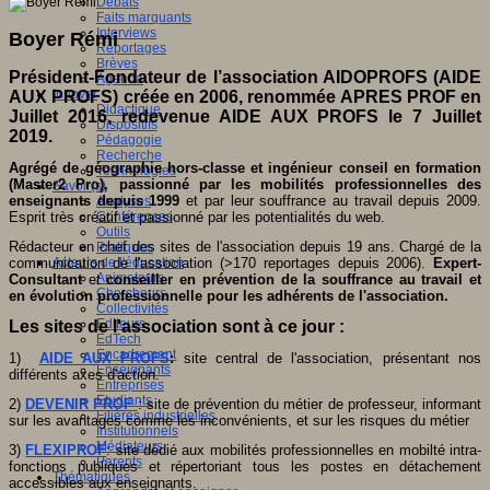
Débats
Faits marquants
Interviews
Boyer Rémi
Reportages
Brèves
Président-Fondateur de l’association AIDOPROFS (AIDE
Agenda
Innover
AUX PROFS) créée en 2006, renommée APRES PROF en
Didactique
Juillet 2016, redevenue AIDE AUX PROFS le 7 Juillet
Dispositifs
2019.
Pédagogie
Recherche
Agrégé de géographie hors-classe et ingénieur conseil en formation
Technologies
(Master2 Pro), passionné par les mobilités professionnelles des
Savoir(s)
enseignants depuis 1999
et par leur souffrance au travail depuis 2009.
Analyses
Esprit très créatif et passionné par les potentialités du web.
Conférences
Outils
Rédacteur en chef des sites de l'association depuis 19 ans. Chargé de la
Pratiques
communication de l'association (>170 reportages depuis 2006).
Expert-
Acteurs de l'éducation
Animateurs
Consultant
et
conseiller en prévention de la souffrance au travail et
Chercheurs
en évolution professionnelle pour les adhérents de l'association.
Collectivités
Editeurs
Les sites de l'association sont à ce jour :
EdTech
Encadrement
1)
AIDE AUX PROFS
:
site central de l'association, présentant nos
Enseignants
différents axes d'action.
Entreprises
Etudiants
2)
DEVENIR PROF
: site de prévention du métier de professeur, informant
Filières industrielles
sur les avantages comme les inconvénients, et sur les risques du métier
Institutionnels
Médiateurs
3)
FLEXIPROF
: site dédié aux mobilités professionnelles en mobilté intra-
Parents
fonctions publiques et répertoriant tous les postes en détachement
Thématiques
accessibles aux enseignants.