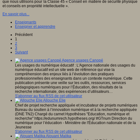
que nous utilisons pour la Classe 45 « Conseil en matière de sécurité physique
et conseils en propriété intellectuelle ».
En savoir plus...
Enseignants
Enseigner et apprendre
Précédent
1
2
3
Suivant
Agence usages Canopé
Les usages du numérique éducatif : L'Agence nationale des usages du
numérique éducatif est un site web de référence qui vise la
compréhension des enjeux liés à l’évolution des pratiques
professionnelles des enseignants dans un contexte numérique. Cette
publication présente une veille sur les outils, ressources, services
pédagogiques numériques pour l’Éducation, des résultats de la
recherche internationale, des expériences d’utilisateurs…
S'abonner au flux RSS de cet utilisateur
Allouche Elie
Chef de projet recherche appliquée et incubateur de projets numériques
Bureau du soutien à l’innovation numérique et à la recherche appliquée
(DNE TN2) Chargé du carnet Hypothèses "Education, numérique et
recherche" https://edunumrech.hypotheses.org/ #GTnum Direction du
numérique pour l’éducation - Ministère de l'Éducation nationale et de la
Jeunesse
S'abonner au flux RSS de cet utilisateur
Alouani Malika