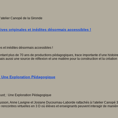
l’atelier Canopé de la Gironde
es originales et inédites désormais accessibles !
ant plus de 70 ans de productions pédagogiques, trace importante d’une histoire d
is aussi une source de réflexion et une matière pour la construction et la créatio
" : Une Exploration Pédagogique
usson, Anne Lavigne et Josiane Ducournau-Laborde rattachés à l’atelier Canopé 33-
s de rencontres virtuelles en 3 D où élèves et enseignants peuvent interagir de man