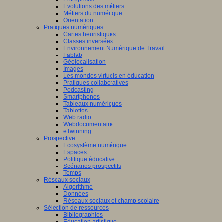
Evolutions des métiers
Métiers du numérique
Orientation
Pratiques numériques
Cartes heuristiques
Classes inversées
Environnement Numérique de Travail
Fablab
Géolocalisation
Images
Les mondes virtuels en éducation
Pratiques collaboratives
Podcasting
Smartphones
Tableaux numériques
Tablettes
Web radio
Webdocumentaire
eTwinning
Prospective
Ecosystème numérique
Espaces
Politique éducative
Scénarios prospectifs
Temps
Réseaux sociaux
Algorithme
Données
Réseaux sociaux et champ scolaire
Sélection de ressources
Bibliographies
Education artistique