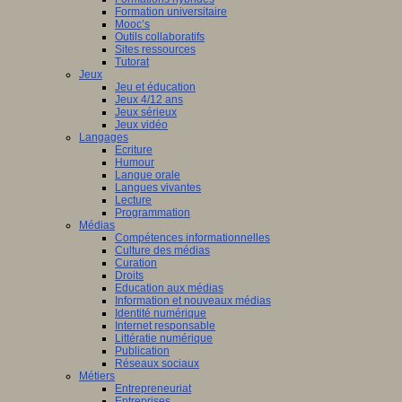
Formation universitaire
Mooc’s
Outils collaboratifs
Sites ressources
Tutorat
Jeux
Jeu et éducation
Jeux 4/12 ans
Jeux sérieux
Jeux vidéo
Langages
Ecriture
Humour
Langue orale
Langues vivantes
Lecture
Programmation
Médias
Compétences informationnelles
Culture des médias
Curation
Droits
Education aux médias
Information et nouveaux médias
Identité numérique
Internet responsable
Littératie numérique
Publication
Réseaux sociaux
Métiers
Entrepreneuriat
Entreprises