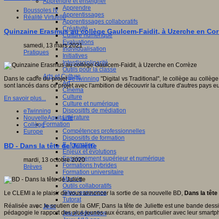
Apprendre et enseigner
Apprendre
Boussoles IV
Apprentissages
Réalité Virtuelle
Apprentissages collaboratifs
Créativité
Quinzaine Erasmus au collège Gaulcem-Faidit, à Uzerche en Cor
Culture numérique
Evaluations
samedi, 13 mars 2021
Individualisation
Pratiques
Initiatives
Interdisciplinarité
Outils pour la classe
Arts et Culture
Dans le cadre du projet
#eTwinning
"Digital vs Traditional", le collège au coll
Art
sont lancés dans ce projet avec l'ambition de découvrir la culture d'autres pays 
Cinéma
Culture
En savoir plus...
Culture et numérique
Dispositifs de médiation
eTwinning
Littérature
NouvelleAquitaine
Formation
Collège
Compétences professionnelles
Europe
Dispositifs de formation
E- formation
BD - Dans la tête de Juliette
Enjeux et évolutions
Enseignement supérieur et numérique
mardi, 13 octobre 2020
Formations hybrides
Brèves
Formation universitaire
Mooc’s
Outils collaboratifs
Sites ressources
Le CLEMI a le plaisir de vous annoncer la sortie de sa nouvelle BD,
Dans la tête 
Tutorat
Réalisée avec le soutien de la GMF, Dans la tête de Juliette est une bande dess
Jeux
pédagogie le rapport des plus jeunes aux écrans, en particulier avec leur smartp
Jeu et éducation