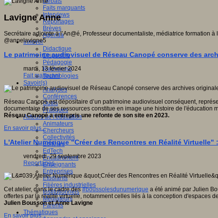
Débats
Faits marquants
Interviews
Lavigne Anne
Reportages
Brèves
Secrétaire adjointe à l’An@é, Professeur documentaliste, médiatrice formation à 
Agenda
@annelavigne5
Innover
Didactique
Le patrimoine audiovisuel de Réseau Canopé conserve des archiv
Dispositifs
Pédagogie
mardi, 13 février 2024
Recherche
Fait marquant
Technologies
Savoir(s)
Analyses
Conférences
Réseau Canopé est dépositaire d’un patrimoine audiovisuel conséquent, représent
Outils
documentaire de ses ressources constitue en image une histoire de l'éducation ma
Pratiques
Réseau Canopé a entrepris une refonte de son site en 2023.
Acteurs de l'éducation
Animateurs
En savoir plus...
Chercheurs
Collectivités
L'Atelier Numérique "Créer des Rencontres en Réalité Virtuelle
Editeurs
EdTech
vendredi, 29 septembre 2023
Encadrement
Reportages
Enseignants
Entreprises
Etudiants
Filières industrielles
Cet atelier, dans le cadre des
#boussolesdunumerique
a été animé par Julien Bo
Institutionnels
offertes par la réalité virtuelle, notamment celles liés à la conception d'espace
Médiateurs
Julien Bousson et Anne Lavigne
Parents
Thématiques
En savoir plus...