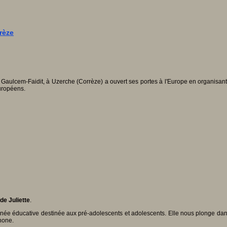
rèze
ège Gaulcem-Faidit, à Uzerche (Corrèze) a ouvert ses portes à l'Europe en organisa
européens.
de Juliette
.
inée éducative destinée aux pré-adolescents et adolescents. Elle nous plonge dans 
hone.