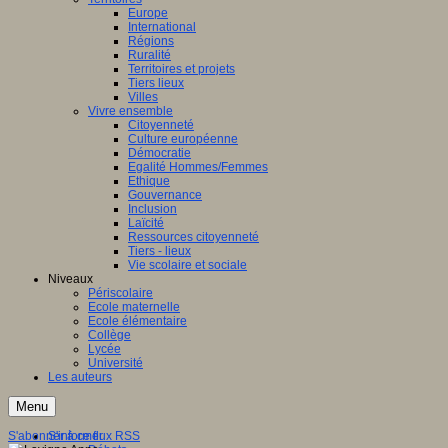
Europe
International
Régions
Ruralité
Territoires et projets
Tiers lieux
Villes
Vivre ensemble
Citoyenneté
Culture européenne
Démocratie
Egalité Hommes/Femmes
Ethique
Gouvernance
Inclusion
Laïcité
Ressources citoyenneté
Tiers - lieux
Vie scolaire et sociale
Niveaux
Périscolaire
Ecole maternelle
Ecole élémentaire
Collège
Lycée
Université
Les auteurs
Menu
S'abonner à ce flux RSS
S'informer