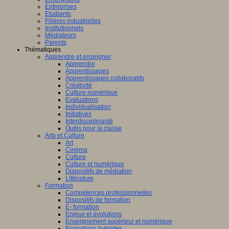
Entreprises
Etudiants
Filières industrielles
Institutionnels
Médiateurs
Parents
Thématiques
Apprendre et enseigner
Apprendre
Apprentissages
Apprentissages collaboratifs
Créativité
Culture numérique
Evaluations
Individualisation
Initiatives
Interdisciplinarité
Outils pour la classe
Arts et Culture
Art
Cinéma
Culture
Culture et numérique
Dispositifs de médiation
Littérature
Formation
Compétences professionnelles
Dispositifs de formation
E- formation
Enjeux et évolutions
Enseignement supérieur et numérique
Formations hybrides