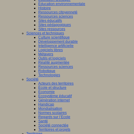
Education environnementale
Histoire
Ressources citoyenneté
Ressources sciences
Sites éducatifs
Sites pédagogiques
Sites ressources
Sciences et techniques
Culture scientifique
Développement durable
Intelligence artificielle
Logiciels libres
Métavers
Outils et logiciels
Réalité augmentée
Ressources sciences
Robotique
Technologies
Société
Acteurs des territoires
Ecole et structure
Economie
Ecosystème éducatif
Génération internet
Handicap
Mondialisation
Normes scolaires
Regards sur l’Ecole
Santé
Société connectée
Territoires et projets
Territoires