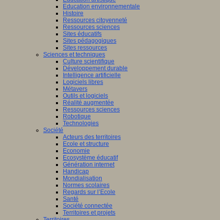
Education environnementale
Histoire
Ressources citoyenneté
Ressources sciences
Sites éducatifs
Sites pédagogiques
Sites ressources
Sciences et techniques
Culture scientifique
Développement durable
Intelligence artificielle
Logiciels libres
Métavers
Outils et logiciels
Réalité augmentée
Ressources sciences
Robotique
Technologies
Société
Acteurs des territoires
Ecole et structure
Economie
Ecosystème éducatif
Génération internet
Handicap
Mondialisation
Normes scolaires
Regards sur l’Ecole
Santé
Société connectée
Territoires et projets
Territoires