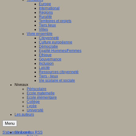
Europe
International
Régions
Ruralité
Territoires et projets
Tiers lieux
Villes
Vivre ensemble
Citoyenneté
Culture européenne
Démocratie
Egalité Hommes/Femmes
Ethique
Gouvernance
Inclusion
Laïcité
Ressources citoyenneté
Tiers - lieux
Vie scolaire et sociale
Niveaux
Périscolaire
Ecole maternelle
Ecole élémentaire
Collège
Lycée
Université
Les auteurs
Menu
S'abonner à ce flux RSS
S'informer