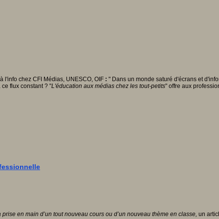
 à l'info chez CFI Médias, UNESCO, OIF
:
" Dans un monde saturé d'écrans et d'info
ce flux constant ? "
L'éducation aux médias chez les tout-petits
" offre aux professi
ofessionnelle
 la prise en main d
’un tout nouveau cours ou d
’un nouveau th
ème en classe
,
un arti