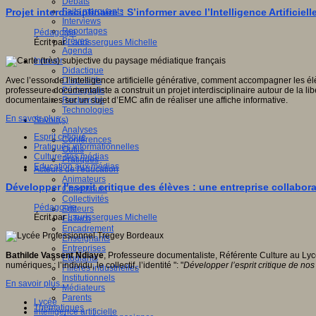
Débats
Faits marquants
Projet interdisciplinaire : S’informer avec l’Intelligence Artificiel
Interviews
Reportages
Pédagogie
Brèves
Écrit par
Laurissergues Michelle
Agenda
Innover
Didactique
Dispositifs
Avec l’essor de l’intelligence artificielle générative, comment accompagner les é
Pédagogie
professeure documentaliste a construit un projet interdisciplinaire autour de la l
Recherche
documentaires sur un sujet d’EMC afin de réaliser une affiche informative.
Technologies
En savoir plus...
Savoir(s)
Analyses
Esprit critique
Conférences
Pratiques informationnelles
Outils
Culture des médias
Pratiques
Education aux médias
Acteurs de l'éducation
Animateurs
Développer l'esprit critique des élèves : une entreprise collabora
Chercheurs
Collectivités
Pédagogie
Editeurs
Écrit par
Laurissergues Michelle
EdTech
Encadrement
Enseignants
Entreprises
Bathilde Vassent Ndiaye
, Professeure documentaliste, Référente Culture au Lycée
Etudiants
numériques : l’individu, le collectif, l’identité ": "
Développer l’esprit critique de nos 
Filières industrielles
Institutionnels
En savoir plus...
Médiateurs
Parents
Lycée
Thématiques
Intelligence artificielle