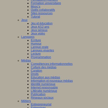
Formation universitaire
Mooc’s
Outils collaboratifs
Sites ressources
Tutorat
Jeux
Jeu et éducation
Jeux 4/12 ans
Jeux sérieux
Jeux vidéo
Langages
Ecriture
Humour
Langue orale
Langues vivantes
Lecture
Programmation
Médias
Compétences informationnelles
Culture des médias
Curation
Droits
Education aux médias
Information et nouveaux médias
Identité numérique
Internet responsable
Littératie numérique
Publication
Réseaux sociaux
Métiers
Entrepreneuriat
Entreprises