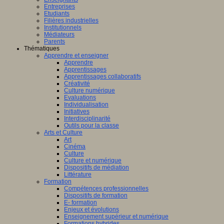
Entreprises
Etudiants
Filières industrielles
Institutionnels
Médiateurs
Parents
Thématiques
Apprendre et enseigner
Apprendre
Apprentissages
Apprentissages collaboratifs
Créativité
Culture numérique
Evaluations
Individualisation
Initiatives
Interdisciplinarité
Outils pour la classe
Arts et Culture
Art
Cinéma
Culture
Culture et numérique
Dispositifs de médiation
Littérature
Formation
Compétences professionnelles
Dispositifs de formation
E- formation
Enjeux et évolutions
Enseignement supérieur et numérique
Formations hybrides