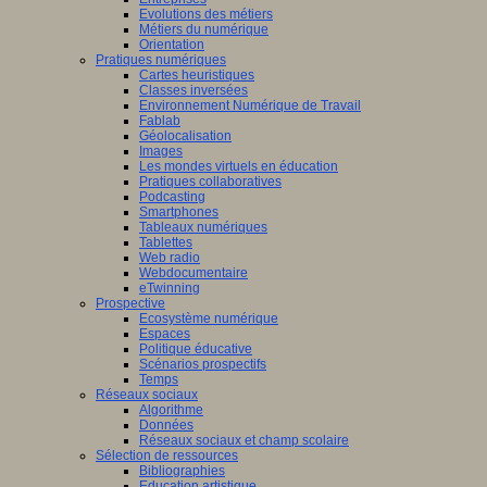
Evolutions des métiers
Métiers du numérique
Orientation
Pratiques numériques
Cartes heuristiques
Classes inversées
Environnement Numérique de Travail
Fablab
Géolocalisation
Images
Les mondes virtuels en éducation
Pratiques collaboratives
Podcasting
Smartphones
Tableaux numériques
Tablettes
Web radio
Webdocumentaire
eTwinning
Prospective
Ecosystème numérique
Espaces
Politique éducative
Scénarios prospectifs
Temps
Réseaux sociaux
Algorithme
Données
Réseaux sociaux et champ scolaire
Sélection de ressources
Bibliographies
Education artistique