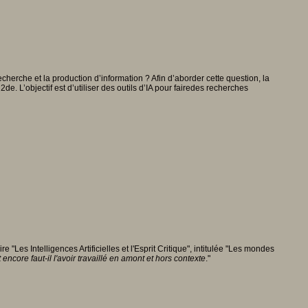
herche et la production d’information ? Afin d’aborder cette question, la
. L’objectif est d’utiliser des outils d’IA pour fairedes recherches
es Intelligences Artificielles et l'Esprit Critique", intitulée "Les mondes
 encore faut-il l'avoir travaillé en amont et hors contexte
."