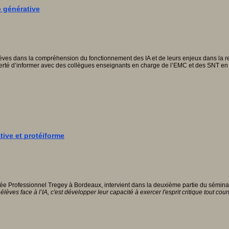
le générative
lèves dans la compréhension du fonctionnement des IA et de leurs enjeux dans la rec
iberté d’informer avec des collègues enseignants en charge de l’EMC et des SNT en 2de
tive et protéiforme
 Professionnel Tregey à Bordeaux, intervient dans la deuxième partie du séminaire "L
élèves face à l’IA, c'est développer leur capacité à exercer l'esprit critique tout court