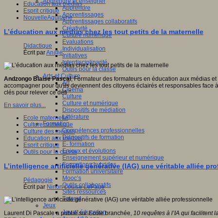
Apprendre et enseigner
Education aux médias
Apprendre
Esprit critique
Apprentissages
NouvelleAquitaine
Apprentissages collaboratifs
Créativité
L’éducation aux médias chez les tout petits de la maternelle
Culture numérique
Evaluations
Didactique
Individualisation
Écrit par
An@é
Initiatives
Interdisciplinarité
Outils pour la classe
Arts et Culture
Andzongo Blaise Pascal
, Formateur des formateurs en éducation aux médias et
Art
accompagner pour qu'ils deviennent des citoyens éclairés et responsables face à 
Cinéma
clés pour relever ce défi."
Culture
Culture et numérique
En savoir plus...
Dispositifs de médiation
Littérature
Ecole maternelle
Formation
Culture numérique
Compétences professionnelles
Culture des médias
Dispositifs de formation
Education aux médias
E- formation
Esprit critique
Enjeux et évolutions
Outils pour la classe
Enseignement supérieur et numérique
Formations hybrides
L’intelligence artificielle générative (IAG) une véritable alliée pr
Formation universitaire
Mooc’s
Pédagogie
Outils collaboratifs
Écrit par
Ninon Louise LePage
Sites ressources
Tutorat
Jeux
Jeu et éducation
Laurent Di Pascale a publié sur Ecole branchée,
10 requêtes à l
’IA qui facilitent