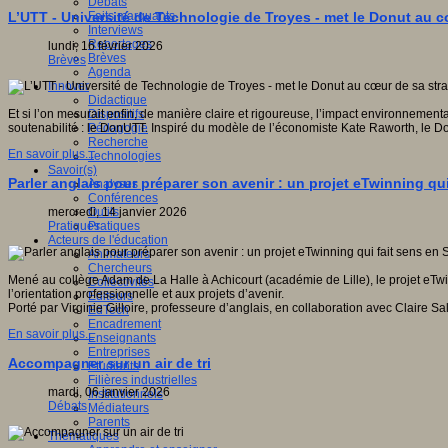
Débats
Faits marquants
L’UTT - Université de Technologie de Troyes - met le Donut au c
Interviews
Reportages
lundi, 16 février 2026
Brèves
Brèves
Agenda
Innover
Didactique
Dispositifs
Et si l’on mesurait enfin, de manière claire et rigoureuse, l’impact environnemen
Pédagogie
soutenabilité : le DonUTT. Inspiré du modèle de l’économiste Kate Raworth, le D
Recherche
En savoir plus...
Technologies
Savoir(s)
Parler anglais pour préparer son avenir : un projet eTwinning qu
Analyses
Conférences
Outils
mercredi, 14 janvier 2026
Pratiques
Pratiques
Acteurs de l'éducation
Animateurs
Chercheurs
Mené au collège Adam de La Halle à Achicourt (académie de Lille), le projet eTw
Collectivités
l’orientation professionnelle et aux projets d’avenir.
Editeurs
Porté par Virginie Gilloire, professeure d’anglais, en collaboration avec Claire
EdTech
Encadrement
En savoir plus...
Enseignants
Entreprises
Accompagner sur un air de tri
Etudiants
Filières industrielles
mardi, 06 janvier 2026
Institutionnels
Débats
Médiateurs
Parents
Thématiques