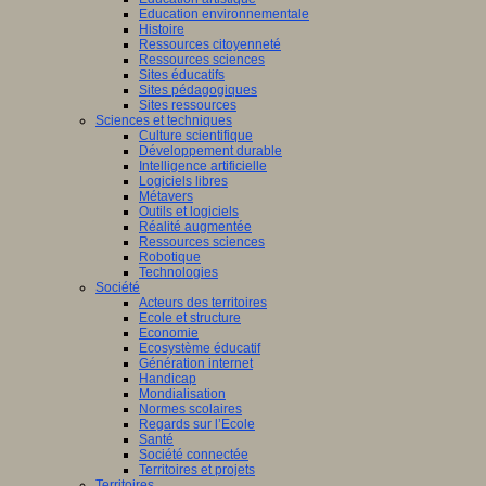
Education environnementale
Histoire
Ressources citoyenneté
Ressources sciences
Sites éducatifs
Sites pédagogiques
Sites ressources
Sciences et techniques
Culture scientifique
Développement durable
Intelligence artificielle
Logiciels libres
Métavers
Outils et logiciels
Réalité augmentée
Ressources sciences
Robotique
Technologies
Société
Acteurs des territoires
Ecole et structure
Economie
Ecosystème éducatif
Génération internet
Handicap
Mondialisation
Normes scolaires
Regards sur l’Ecole
Santé
Société connectée
Territoires et projets
Territoires