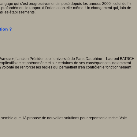
langage qui s’est progressivement imposé depuis les années 2000 : celui de l’«
 profondément le rapport à l’orientation elle-même. Un changement qui, loin de
ans les établissements.
tion ?
France »
, l’ancien Président de l’université de Paris-Dauphine – Laurent BATSCH
eurs explicatifs de ce phénomène et sur certaines de ses conséquences, notamment
la volonté de renforcer les règles qui permettent d'en contrôler le fonctionnement
 semble que l'IA propose de nouvelles solutions pour repenser la triche. Voici