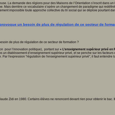
euse. La demande des régions pour des Maisons de l’Orientation s’inscrit dans un 
rne. Mais derrière ce vocabulaire s’opère un changement de paradigme qui redéfinit
ellement impossible toute approche collective du tri social qui se déploie pourtant d
provoque un besoin de plus de régulation de ce secteur de forma
n pour l’innovation politique), portant sur
« L’enseignement supérieur privé en 
ts dans un établissement d’enseignement supérieur privé, et se penche sur les fact
te. Par l'expression "régulation de l'enseignement supérieur privé", il faut entendre 
laude Zidi en 1980. Certains élèves ne renoncent devant rien pour obtenir le bac. Il