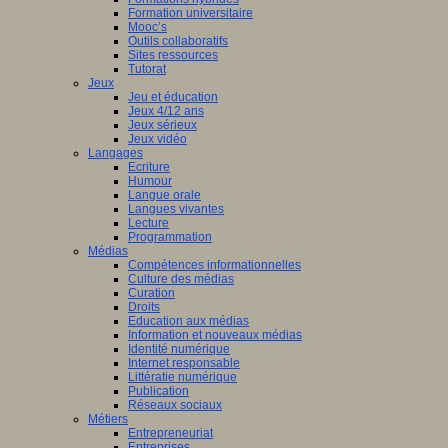
Formation universitaire
Mooc’s
Outils collaboratifs
Sites ressources
Tutorat
Jeux
Jeu et éducation
Jeux 4/12 ans
Jeux sérieux
Jeux vidéo
Langages
Ecriture
Humour
Langue orale
Langues vivantes
Lecture
Programmation
Médias
Compétences informationnelles
Culture des médias
Curation
Droits
Education aux médias
Information et nouveaux médias
Identité numérique
Internet responsable
Littératie numérique
Publication
Réseaux sociaux
Métiers
Entrepreneuriat
Entreprises