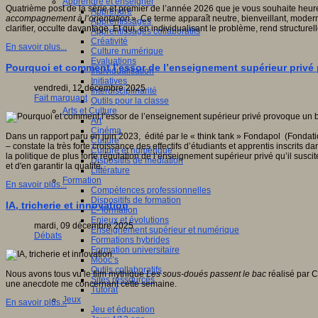
Apprendre et enseigner
Quatrième post de la série et premier de l’année 2026 que je vous souhaite heur
Apprendre
accompagnement à l’orientation
». Ce terme apparaît neutre, bienveillant, mode
Apprentissages
clarifier, occulte davantage. Et qui, en individualisant le problème, rend structur
Apprentissages collaboratifs
Créativité
En savoir plus...
Culture numérique
Evaluations
Pourquoi et comment l’essor de l’enseignement supérieur privé 
Individualisation
Initiatives
vendredi, 12 décembre 2025
Interdisciplinarité
Fait marquant
Outils pour la classe
Arts et Culture
Art
Cinéma
Dans un rapport paru en juin 2023, édité par le « think tank » Fondapol (Fondatio
Culture
– constate la très forte croissance des effectifs d’étudiants et apprentis inscri
Culture et numérique
la politique de plus forte régulation de l’enseignement supérieur privé qu’il susci
Dispositifs de médiation
et d'en garantir la qualité.
Littérature
Formation
En savoir plus...
Compétences professionnelles
Dispositifs de formation
IA, tricherie et innovation
E- formation
Enjeux et évolutions
mardi, 09 décembre 2025
Enseignement supérieur et numérique
Débats
Formations hybrides
Formation universitaire
Mooc’s
Outils collaboratifs
Nous avons tous vu le film mythique
Les sous-doués passent le bac
réalisé par C
Sites ressources
une anecdote me concernant cette semaine.
Tutorat
Jeux
En savoir plus...
Jeu et éducation