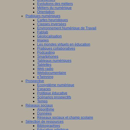
Evolutions des métiers
Métiers du numérique
Orientation
Pratiques numériques
Cartes heuristiques
Classes inversées
Environnement Numérique de Travail
Fablab
Géolocalisation
Images
Les mondes virtuels en éducation
Pratiques collaboratives
Podcasting
Smartphones
Tableaux numériques
Tablettes
Web radio
Webdocumentaire
eTwinning
Prospective
Ecosystème numérique
Espaces
Politique éducative
Scénarios prospectifs
Temps
Réseaux sociaux
Algorithme
Données
Réseaux sociaux et champ scolaire
Sélection de ressources
Bibliographies
Education artistique