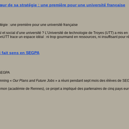
œur de sa stratégie : une première pour une université française
tal et social d’une université ? L’Université de technologie de Troyes (UTT) a mis e
onUTT trace un espace idéal : ni trop gourmand en ressources, ni insuffisant pour
i fait sens en SEGPA
inning «
Our Plans and Future Jobs
» a réuni pendant sept mois des élèves de SEGPA
 Salmon (académie de Rennes), ce projet a impliqué des partenaires de cinq pays e