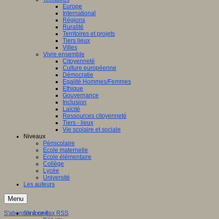
Europe
International
Régions
Ruralité
Territoires et projets
Tiers lieux
Villes
Vivre ensemble
Citoyenneté
Culture européenne
Démocratie
Egalité Hommes/Femmes
Ethique
Gouvernance
Inclusion
Laïcité
Ressources citoyenneté
Tiers - lieux
Vie scolaire et sociale
Niveaux
Périscolaire
Ecole maternelle
Ecole élémentaire
Collège
Lycée
Université
Les auteurs
Menu
S'abonner à ce flux RSS
S'informer