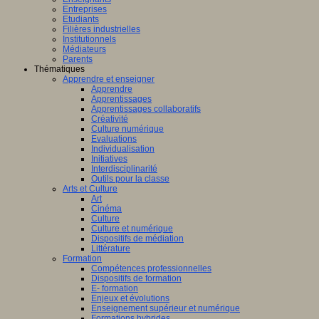
Entreprises
Etudiants
Filières industrielles
Institutionnels
Médiateurs
Parents
Thématiques
Apprendre et enseigner
Apprendre
Apprentissages
Apprentissages collaboratifs
Créativité
Culture numérique
Evaluations
Individualisation
Initiatives
Interdisciplinarité
Outils pour la classe
Arts et Culture
Art
Cinéma
Culture
Culture et numérique
Dispositifs de médiation
Littérature
Formation
Compétences professionnelles
Dispositifs de formation
E- formation
Enjeux et évolutions
Enseignement supérieur et numérique
Formations hybrides